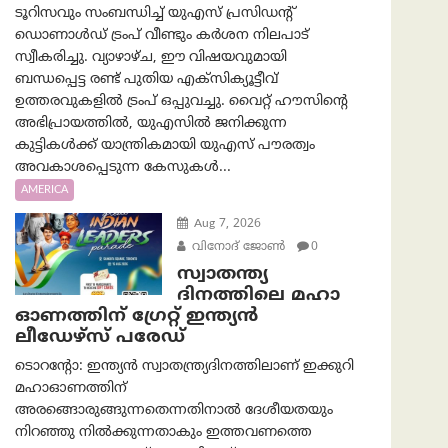
ടൂറിസവും സംബന്ധിച്ച് യുഎസ് പ്രസിഡന്റ്
ഡൊണാൾഡ് ട്രംപ് വീണ്ടും കർശന നിലപാട്
സ്വീകരിച്ചു. വ്യാഴാഴ്ച, ഈ വിഷയവുമായി
ബന്ധപ്പെട്ട രണ്ട് പുതിയ എക്സിക്യൂട്ടീവ്
ഉത്തരവുകളിൽ ട്രംപ് ഒപ്പുവച്ചു. വൈറ്റ് ഹൗസിന്റെ
അഭിപ്രായത്തിൽ, യുഎസിൽ ജനിക്കുന്ന
കുട്ടികൾക്ക് യാന്ത്രികമായി യുഎസ് പൗരത്വം
അവകാശപ്പെടുന്ന കേസുകൾ...
AMERICA
Aug 7, 2026
വിനോദ് ജോൺ
0
സ്വാതന്ത്യ
ദിനത്തിലെ മഹാ
ഓണത്തിന് ഗ്രേറ്റ് ഇന്ത്യൻ
ലീഡേഴ്സ് പരേഡ്
ടൊറന്റോ: ഇന്ത്യൻ സ്വാതന്ത്ര്യദിനത്തിലാണ് ഇക്കുറി
മഹാഓണത്തിന്
അരങ്ങൊരുങ്ങുന്നതെന്നതിനാൽ ദേശീയതയും
നിറഞ്ഞു നിൽക്കുന്നതാകും ഇത്തവണത്തെ