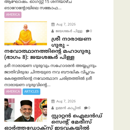
ആഘോഷം. ഓഗസ്റ്റ് 15 ശനിയാഴ്ച
ടൊറോന്റോയിലെ സങ്കോഫ...
AMERICA
Aug 7, 2026
ജയശങ്കര്‍ പിള്ള
0
ശ്രീ നാരായണ
ഗുരു –
നവോത്ഥാനത്തിന്റെ മഹാഗുരു
(ഭാഗം 8): ജയശങ്കര്‍ പിള്ള
ശ്രീ നാരായണ ഗുരുവും സഹോദരൻ അയ്യപ്പനും
ജാതിവിരുദ്ധ ചിന്തയുടെ നവ ബൗദ്ധിക വിപ്ലവം
കേരളത്തിന്റെ നവോത്ഥാന ചരിത്രത്തിൽ ശ്രീ
നാരായണ ഗുരുവിന്റെ...
AMERICA
ARTICLES
Aug 7, 2026
ഉമ്മന്‍ കാപ്പില്‍
0
സ്റ്റാറ്റൻ ഐലൻഡ്
സെന്റ് മേരീസ്
ഓർത്തഡോക്സ് ഇടവകയിൽ