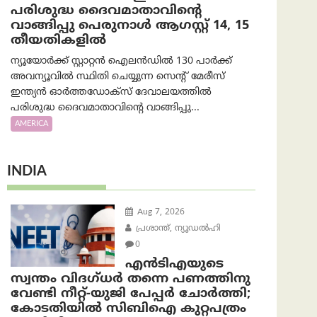
പരിശുദ്ധ ദൈവമാതാവിന്റെ
വാങ്ങിപ്പു പെരുനാൾ ആഗസ്റ്റ് 14, 15
തീയതികളിൽ
ന്യൂയോർക്ക് സ്റ്റാറ്റൻ ഐലൻഡിൽ 130 പാർക്ക്
അവന്യൂവിൽ സ്ഥിതി ചെയ്യുന്ന സെന്റ് മേരീസ്
ഇന്ത്യൻ ഓർത്തഡോക്സ് ദേവാലയത്തിൽ
പരിശുദ്ധ ദൈവമാതാവിന്റെ വാങ്ങിപ്പു...
AMERICA
INDIA
Aug 7, 2026
പ്രശാന്ത്, ന്യൂഡല്‍ഹി
0
എൻ‌ടി‌എയുടെ
സ്വന്തം വിദഗ്ധർ തന്നെ പണത്തിനു
വേണ്ടി നീറ്റ്-യു‌ജി പേപ്പർ ചോർത്തി;
കോടതിയില്‍ സിബിഐ കുറ്റപത്രം