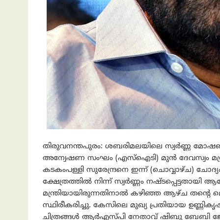
തിരുവനന്തപുരം: ശബരിമലയിലെ സ്വര്‍ണ്ണ മോഷണവു
അന്വേഷണ സംഘം (എസ്‌ഐടി) മുന്‍ ദേവസ്വം മന്
കടകംപള്ളി സുരേന്ദ്രനെ ഇന്ന് (ചൊവ്വാഴ്ച) ചോ
ക്ഷേത്രത്തിൽ നിന്ന് സ്വർണ്ണം നഷ്ടപ്പെട്ടതായി
മന്ത്രിയായിരുന്നതിനാൽ കഴിഞ്ഞ ആഴ്ച തന്റെ മൊ
സ്ഥിരീകരിച്ചു. കേസിലെ മുഖ്യ പ്രതിയായ ഉണ്ണികൃഷ
ചിത്രങ്ങൾ ആർഎസ്പി നേതാവ് ഷിബു ബേബി ജോൺ