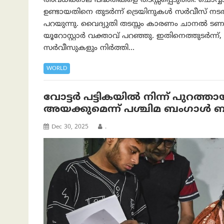
അവധിക്കാല പദ്ധതികളെ തടസ്സപ്പെടുത്തി. ചൊവ്വ
ഉണ്ടായതിനെ തുടർന്ന് ട്രെയിനുകൾ സർവീസ് നടത്തു
പറയുന്നു. വൈദ്യുതി തടസ്സം കാരണം ചാനൽ ടണലി
യൂറോസ്റ്റാർ വക്താവ് പറഞ്ഞു. ഇതിനെത്തുടർന്ന്
സർവീസുകളും നിർത്തി…
WORLD
വോട്ടർ പട്ടികയിൽ നിന്ന് പുറത്
അയക്കുമെന്ന് പശ്ചിമ ബംഗാൾ 
Dec 30, 2025
.