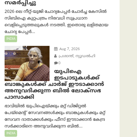
സമര്‍പ്പിച്ചു
2026 ലെ നീറ്റ്-യുജി ചോദ്യപേപ്പർ ചോർച്ച കേസിൽ
സിബിഐ കുറ്റപത്രം നിരവധി സുപ്രധാന
വെളിപ്പെടുത്തലുകൾ നടത്തി. ഇതൊരു ലളിതമായ
ചോദ്യ പേപ്പർ...
INDIA
Aug 7, 2026
പ്രശാന്ത്, ന്യൂഡല്‍ഹി
0
യുപിഐ
ഇടപാടുകൾക്ക്
ബാങ്കുകൾക്ക് ചാർജ് ഈടാക്കാൻ
അനുവദിക്കുന്ന ബിൽ ലോക്‌സഭ
പാസാക്കി
ഭാവിയിൽ യുപിഐയ്ക്കും മറ്റ് ഡിജിറ്റൽ
പേയ്‌മെന്റ് സേവനങ്ങൾക്കും ബാങ്കുകൾക്കും മറ്റ്
സേവന ദാതാക്കൾക്കും ഫീസ് ഈടാക്കാൻ കേന്ദ്ര
സർക്കാരിനെ അനുവദിക്കുന്ന ബിൽ...
INDIA