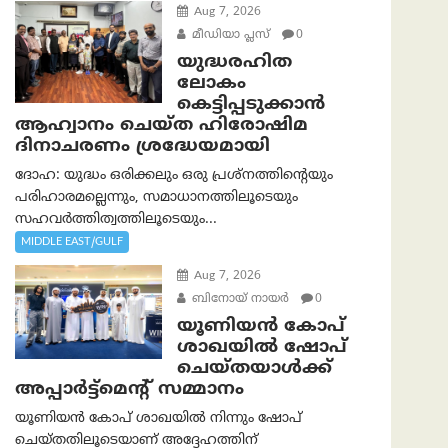
Aug 7, 2026
മീഡിയാ പ്ലസ്
0
യുദ്ധരഹിത
ലോകം
കെട്ടിപ്പടുക്കാന്‍
ആഹ്വാനം ചെയ്ത ഹിരോഷിമ
ദിനാചരണം ശ്രദ്ധേയമായി
ദോഹ: യുദ്ധം ഒരിക്കലും ഒരു പ്രശ്‌നത്തിന്റെയും
പരിഹാരമല്ലെന്നും, സമാധാനത്തിലൂടെയും
സഹവര്‍ത്തിത്വത്തിലൂടെയും...
MIDDLE EAST/GULF
Aug 7, 2026
ബിനോയ് നായര്‍
0
യൂണിയൻ കോപ്
ശാഖയിൽ ഷോപ്
ചെയ്തയാൾക്ക്
അപ്പാർട്ട്മെന്റ് സമ്മാനം
യൂണിയൻ കോപ് ശാഖയിൽ നിന്നും ഷോപ്
ചെയ്തതിലൂടെയാണ് അദ്ദേഹത്തിന്