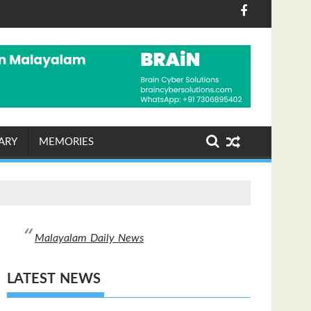
രണം സാധ്യമാക്കും: ഡപ്യൂട്ടി സ്പീക്കർ ഷാനിമോൾ ഉസ്
ർഷം രൂക്ഷമാകുന്നു; ജോർദാൻ ഇസ്ലാമിക രാജ്യങ്ങളുടെ അ
"ഒരാളെ ആക്രമിച്ചാല്‍ മൂന്നു പേരെയും ആ
ARY
MEMORIES
Malayalam Daily News
LATEST NEWS