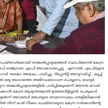
കം ചെയ്തവർക്കായി തടങ്കൽപ്പാളയങ്ങൾ സ്ഥാപിക്കാൻ കേന്ദ്ര
െപി രാജ്യസഭാ എംപി അവകാശപ്പെട്ടു . എന്നാല്‍, എംപിയുടെ
 ഘടകം അകലം പാലിച്ചു. റിപ്പോർട്ട് അനുസരിച്ച് , കൂച്ച്
ിൽ ഒരു യോഗത്തെ അഭിസംബോധന ചെയ്യവെ, വോട്ടർ
 ഈ തടങ്കൽപ്പാളയങ്ങളിൽ പാർപ്പിക്കുമെന്ന് അനന്ത റോയ്
ൻ കേന്ദ്ര ആഭ്യന്തരമന്ത്രി ഉത്തരവിട്ടിട്ടുണ്ട്. പേരുകൾ
ം. തുടർന്ന് അവരോട് അവരുടെ താമസസ്ഥലം തെളിയിക്കാൻ
ൽ നിന്ന് പേര് നീക്കം ചെയ്തവരുടെ കേന്ദ്ര സർക്കാരിന്റെ