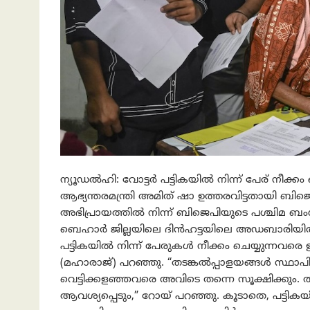
ന്യൂഡൽഹി: വോട്ടർ പട്ടികയിൽ നിന്ന് പേര് നീക്
ആഭ്യന്തരമന്ത്രി അമിത് ഷാ ഉത്തരവിട്ടതായി ബിജ
അഭിപ്രായത്തിൽ നിന്ന് ബിജെപിയുടെ പശ്ചിമ ബംഗാൾ
ബെഹാർ ജില്ലയിലെ ദിൻഹട്ടയിലെ അഡബാരിയ
പട്ടികയിൽ നിന്ന് പേരുകൾ നീക്കം ചെയ്യുന്നവരെ
(മഹാരാജ്) പറഞ്ഞു. “തടങ്കൽപ്പാളയങ്ങൾ സ്ഥാപിക്കാ
വെട്ടിക്കളഞ്ഞവരെ അവിടെ തന്നെ സൂക്ഷിക്കു
ആവശ്യപ്പെടും,” റോയ് പറഞ്ഞു. കൂടാതെ, പട്ടികയി