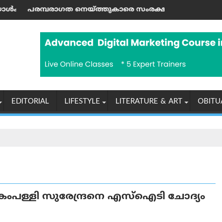
െ സംരക്ഷിച്ചുകൊണ്ട് കൈത്തറി മേഖലയുടെ ആധുനികവൽക്ക
അൽ-അഖ്‌സ പള്ളിയെച്ചൊല്ലി സംഘ
EDITORIAL
LIFESTYLE
LITERATURE & ART
OBITU
ംപള്ളി സുരേന്ദ്രനെ എസ്ഐടി ചോദ്യം