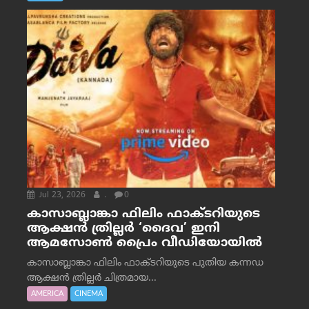
Jul 23, 2026
.
0
കാസാബ്ലാങ്കാ ഫിലിം ഫാക്ടറിയുടെ
ആക്ഷൻ ത്രില്ലർ ‘ദൈവ’ ഇനി
ആമസോൺ പ്രൈം വീഡിയോയിൽ
കാസാബ്ലാങ്കാ ഫിലിം ഫാക്ടറിയുടെ പുതിയ കന്നഡ
ആക്ഷൻ ത്രില്ലർ ചിത്രമായ...
AMERICA
CINEMA