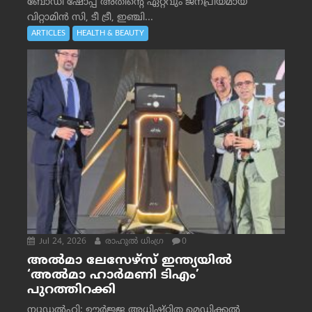
ബോഡി ഷോപ്പ് അതിന്റെ ഏറ്റവും ജനപ്രിയമായ
വിറ്റാമിൻ സി, ടീ ട്രീ, ഇഞ്ചി...
ARTICLES
HEALTH & BEAUTY
Jul 24, 2026
രാഹുല്‍ ധിംഗ്ര
0
അൽമാ ലേസേഴ്സ് ഇന്ത്യയിൽ
‘അൽമാ ഹാർമണി ടിഎം’
പുറത്തിറക്കി
ന്യൂഡൽഹി: ഊർജ്ജ അധിഷ്ഠിത മെഡിക്കൽ