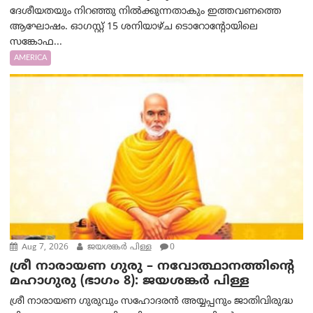
ദേശീയതയും നിറഞ്ഞു നിൽക്കുന്നതാകും ഇത്തവണത്തെ
ആഘോഷം. ഓഗസ്റ്റ് 15 ശനിയാഴ്ച ടൊറോന്റോയിലെ
സങ്കോഫ...
AMERICA
Aug 7, 2026
ജയശങ്കര്‍ പിള്ള
0
ശ്രീ നാരായണ ഗുരു – നവോത്ഥാനത്തിന്റെ
മഹാഗുരു (ഭാഗം 8): ജയശങ്കര്‍ പിള്ള
ശ്രീ നാരായണ ഗുരുവും സഹോദരൻ അയ്യപ്പനും ജാതിവിരുദ്ധ