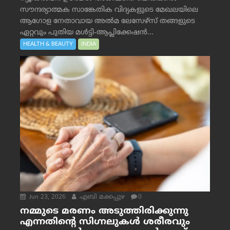
സൗന്ദര്യാത്മക സാങ്കേതിക വിദ്യകളുടെ മേഖലയിലെ
ആഗോള നേതാവായ അൽമ ലേസേഴ്സ് തങ്ങളുടെ
ഏറ്റവും പുതിയ മൾട്ടി-ആപ്ലിക്കേഷൻ...
HEALTH & BEAUTY
INDIA
Jun 23, 2026
എബി മക്കപ്പുഴ
0
നമ്മുടെ മരണം അടുത്തിരിക്കുന്നു
എന്നതിന്റെ സിഗ്നലുകൾ ശരീരവും