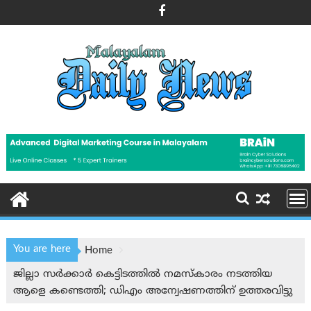
Skip
to
content
You are here
Home
ജില്ലാ സർക്കാർ കെട്ടിടത്തിൽ നമസ്‌കാരം നടത്തിയ
ആളെ കണ്ടെത്തി; ഡിഎം അന്വേഷണത്തിന് ഉത്തരവിട്ടു