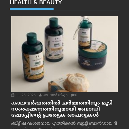
HEALTH & BEAUTY
Jul 28, 2026
രാഹുല്‍ ധിംഗ്ര
0
കാലവർഷത്തിൽ ചർമ്മത്തിനും മുടി
സംരക്ഷണത്തിനുമായി ബോഡി
ഷോപ്പിന്റെ പ്രത്യേക ഓഫറുകൾ
ബ്രിട്ടീഷ് വംശജനായ എത്തിക്കൽ ബ്യൂട്ടി ബ്രാൻഡായ ദി