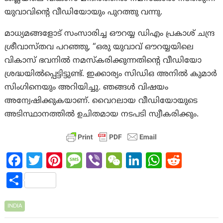
യുവാവിന്റെ വീഡിയോയും പുറത്തു വന്നു.
മാധ്യമങ്ങളോട് സംസാരിച്ച ഔറയ്യ ഡിഎം പ്രകാശ് ചന്ദ്ര
ശ്രീവാസ്തവ പറഞ്ഞു, “ഒരു യുവാവ് ഔറയ്യയിലെ
വികാസ് ഭവനിൽ നമസ്‌കരിക്കുന്നതിന്റെ വീഡിയോ
ശ്രദ്ധയിൽപ്പെട്ടിട്ടുണ്ട്. ഇക്കാര്യം സിഡിഒ അനിൽ കുമാർ
സിംഗിനെയും അറിയിച്ചു. ഞങ്ങൾ വിഷയം
അന്വേഷിക്കുകയാണ്. വൈറലായ വീഡിയോയുടെ
അടിസ്ഥാനത്തിൽ ഉചിതമായ നടപടി സ്വീകരിക്കും.
Fa
T
Pi
M
Vi
W
Li
W
R
ce
w
nt
es
b
e
n
h
e
S
b
itt
er
sa
er
C
ke
at
d
h
o
er
es
g
h
dI
s
di
ar
INDIA