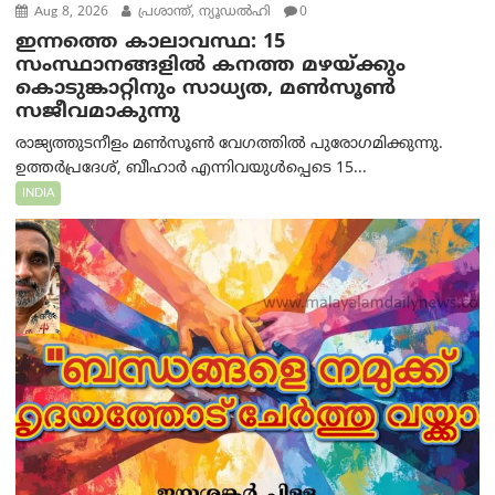
Aug 8, 2026
പ്രശാന്ത്, ന്യൂഡല്‍ഹി
0
ഇന്നത്തെ കാലാവസ്ഥ: 15
സംസ്ഥാനങ്ങളിൽ കനത്ത മഴയ്ക്കും
കൊടുങ്കാറ്റിനും സാധ്യത, മൺസൂൺ
സജീവമാകുന്നു
രാജ്യത്തുടനീളം മൺസൂൺ വേഗത്തിൽ പുരോഗമിക്കുന്നു.
ഉത്തർപ്രദേശ്, ബീഹാർ എന്നിവയുൾപ്പെടെ 15...
INDIA