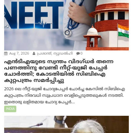
Aug 7, 2026
പ്രശാന്ത്, ന്യൂഡല്‍ഹി
0
എൻ‌ടി‌എയുടെ സ്വന്തം വിദഗ്ധർ തന്നെ
പണത്തിനു വേണ്ടി നീറ്റ്-യു‌ജി പേപ്പർ
ചോർത്തി; കോടതിയില്‍ സിബിഐ
കുറ്റപത്രം സമര്‍പ്പിച്ചു
2026 ലെ നീറ്റ്-യുജി ചോദ്യപേപ്പർ ചോർച്ച കേസിൽ സിബിഐ
കുറ്റപത്രം നിരവധി സുപ്രധാന വെളിപ്പെടുത്തലുകൾ നടത്തി.
ഇതൊരു ലളിതമായ ചോദ്യ പേപ്പർ...
INDIA