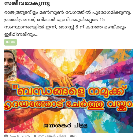
സജീവമാകുന്നു
രാജ്യത്തുടനീളം മൺസൂൺ വേഗത്തിൽ പുരോഗമിക്കുന്നു.
ഉത്തർപ്രദേശ്, ബീഹാർ എന്നിവയുൾപ്പെടെ 15
സംസ്ഥാനങ്ങളിൽ ഇന്ന്, ഓഗസ്റ്റ് 8 ന് കനത്ത മഴയ്ക്കും
ഇടിമിന്നലിനും...
INDIA
Aug 8, 2026
ജയശങ്കര്‍ പിള്ള
0