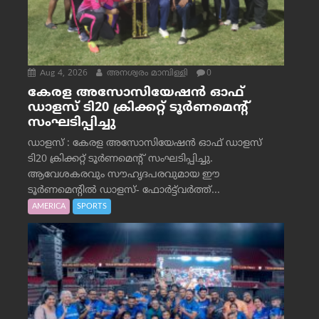
Aug 4, 2026
അനശ്വരം മാമ്പിള്ളി
0
കേരള അസോസിയേഷൻ ഓഫ്
ഡാളസ് ടി20 ക്രിക്കറ്റ് ടൂർണമെന്റ്
സംഘടിപ്പിച്ചു
ഡാളസ് : കേരള അസോസിയേഷൻ ഓഫ് ഡാളസ്
ടി20 ക്രിക്കറ്റ് ടൂർണമെന്റ് സംഘടിപ്പിച്ചു.
ആവേശകരവും സൗഹൃദപരവുമായ ഈ
ടൂർണമെന്റിൽ ഡാളസ്- ഫോർട്ട്‌വര്‍ത്ത്...
AMERICA
SPORTS