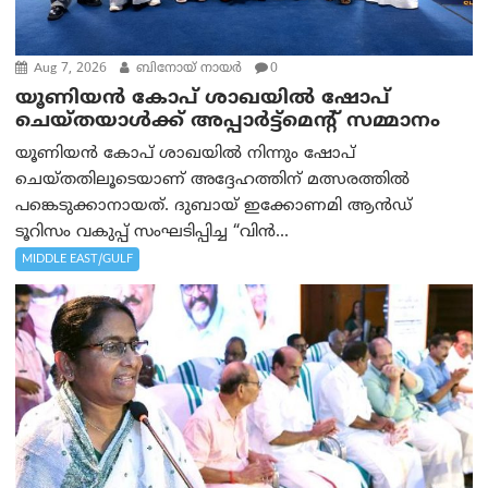
Aug 7, 2026
ബിനോയ് നായര്‍
0
യൂണിയൻ കോപ് ശാഖയിൽ ഷോപ്
ചെയ്തയാൾക്ക് അപ്പാർട്ട്മെന്റ് സമ്മാനം
യൂണിയൻ കോപ് ശാഖയിൽ നിന്നും ഷോപ്
ചെയ്തതിലൂടെയാണ് അദ്ദേഹത്തിന് മത്സരത്തിൽ
പങ്കെടുക്കാനായത്. ദുബായ് ഇക്കോണമി ആൻഡ്
ടൂറിസം വകുപ്പ് സംഘടിപ്പിച്ച “വിൻ...
MIDDLE EAST/GULF