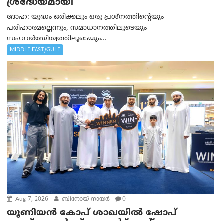
ശ്രദ്ധേയമായി
ദോഹ: യുദ്ധം ഒരിക്കലും ഒരു പ്രശ്‌നത്തിന്റെയും
പരിഹാരമല്ലെന്നും, സമാധാനത്തിലൂടെയും
സഹവര്‍ത്തിത്വത്തിലൂടെയും...
MIDDLE EAST/GULF
Aug 7, 2026
ബിനോയ് നായര്‍
0
യൂണിയൻ കോപ് ശാഖയിൽ ഷോപ്