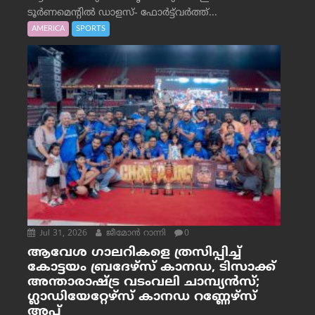
ടൂർണമെന്റിൽ ഡാളസ്- ഫോർട്ട്‌വര്‍ത്ത്...
AMERICA
SPORTS
Jul 31, 2026
ജീമോന്‍ റാന്നി
0
ആവേശ ഗാലറികളെ ത്രസിപ്പിച്ച്
കോട്ടയം ബ്രദേഴ്‌സ് കാനഡ, ടിസാക്ക്
അന്താരാഷ്ട്ര വടംവലി ചാമ്പ്യന്‍സ്;
ഗ്ലാഡിയേറ്റേഴ്‌സ് കാനഡ റണ്ണേഴ്‌സ്
അപ്പ്