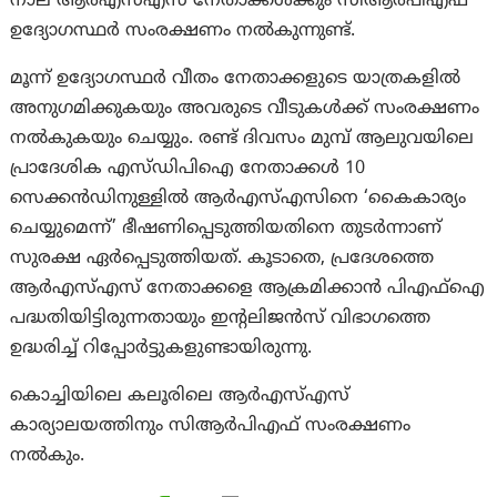
നാല് ആർഎസ്എസ് നേതാക്കൾക്കും സിആർപിഎഫ്
ഉദ്യോഗസ്ഥർ സംരക്ഷണം നൽകുന്നുണ്ട്.
മൂന്ന് ഉദ്യോഗസ്ഥർ വീതം നേതാക്കളുടെ യാത്രകളിൽ
അനുഗമിക്കുകയും അവരുടെ വീടുകൾക്ക് സംരക്ഷണം
നൽകുകയും ചെയ്യും. രണ്ട് ദിവസം മുമ്പ് ആലുവയിലെ
പ്രാദേശിക എസ്ഡിപിഐ നേതാക്കൾ 10
സെക്കൻഡിനുള്ളിൽ ആർഎസ്‌എസിനെ ‘കൈകാര്യം
ചെയ്യുമെന്ന്’ ഭീഷണിപ്പെടുത്തിയതിനെ തുടർന്നാണ്
സുരക്ഷ ഏർപ്പെടുത്തിയത്. കൂടാതെ, പ്രദേശത്തെ
ആർഎസ്എസ് നേതാക്കളെ ആക്രമിക്കാൻ പിഎഫ്ഐ
പദ്ധതിയിട്ടിരുന്നതായും ഇന്റലിജൻസ് വിഭാഗത്തെ
ഉദ്ധരിച്ച് റിപ്പോർട്ടുകളുണ്ടായിരുന്നു.
കൊച്ചിയിലെ കലൂരിലെ ആർഎസ്എസ്
കാര്യാലയത്തിനും സിആർപിഎഫ് സംരക്ഷണം
നൽകും.