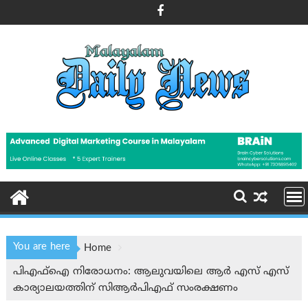
Skip
to
content
You are here
Home
പി‌എഫ്‌ഐ നിരോധനം: ആലുവയിലെ ആര്‍ എസ് എസ്
കാര്യാലയത്തിന് സി‌ആര്‍‌പി‌എഫ് സം‌രക്ഷണം