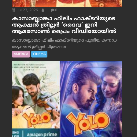
Jul 23, 2026
.
0
കാസാബ്ലാങ്കാ ഫിലിം ഫാക്ടറിയുടെ
ആക്ഷൻ ത്രില്ലർ ‘ദൈവ’ ഇനി
ആമസോൺ പ്രൈം വീഡിയോയിൽ
കാസാബ്ലാങ്കാ ഫിലിം ഫാക്ടറിയുടെ പുതിയ കന്നഡ
ആക്ഷൻ ത്രില്ലർ ചിത്രമായ...
AMERICA
CINEMA