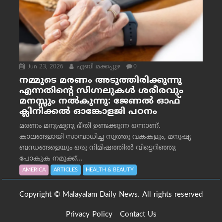
Jun 23, 2026
എബി മക്കപ്പുഴ
0
നമ്മുടെ മരണം അടുത്തിരിക്കുന്നു
എന്നതിന്റെ സിഗ്നലുകൾ ശരീരവും
മനസ്സും നല്‍കുന്നു: ജേണല്‍ ഓഫ്
ക്ലിനിക്കല്‍ ഓങ്കോളജി പഠനം
മരണം മനുഷ്യനു ഭീതി ഉണ്ടക്കുന്ന ഒന്നാണ്.
കാലങ്ങളായി സാമ്പാധിച്ച സ്വത്തു വകകളും, മനുഷ്യ
ബന്ധങ്ങളെയും ഒരു നിമിഷത്തിൽ വിട്ടെറിഞ്ഞു
പോകുക നമുക്ക്...
AMERICA
ARTICLES
HEALTH & BEAUTY
Copyright © Malayalam Daily News. All rights reserved
Privacy Policy
Contact Us