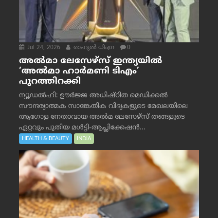
Jul 24, 2026
രാഹുല്‍ ധിംഗ്ര
0
അൽമാ ലേസേഴ്സ് ഇന്ത്യയിൽ
‘അൽമാ ഹാർമണി ടിഎം’
പുറത്തിറക്കി
ന്യൂഡൽഹി: ഊർജ്ജ അധിഷ്ഠിത മെഡിക്കൽ
സൗന്ദര്യാത്മക സാങ്കേതിക വിദ്യകളുടെ മേഖലയിലെ
ആഗോള നേതാവായ അൽമ ലേസേഴ്സ് തങ്ങളുടെ
ഏറ്റവും പുതിയ മൾട്ടി-ആപ്ലിക്കേഷൻ...
HEALTH & BEAUTY
INDIA