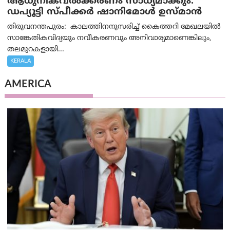
ആധുനികവൽക്കരണം സാധ്യമാക്കും:
ഡപ്യൂട്ടി സ്പീക്കർ ഷാനിമോൾ ഉസ്മാൻ
തിരുവനന്തപുരം: കാലത്തിനനുസരിച്ച് കൈത്തറി മേഖലയിൽ
സാങ്കേതികവിദ്യയും നവീകരണവും അനിവാര്യമാണെങ്കിലും,
തലമുറകളായി...
KERALA
AMERICA