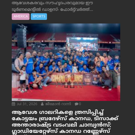
ആവേശകരവും സൗഹൃദപരവുമായ ഈ
ടൂർണമെന്റിൽ ഡാളസ്- ഫോർട്ട്‌വര്‍ത്ത്...
AMERICA
SPORTS
Jul 31, 2026
ജീമോന്‍ റാന്നി
0
ആവേശ ഗാലറികളെ ത്രസിപ്പിച്ച്
കോട്ടയം ബ്രദേഴ്‌സ് കാനഡ, ടിസാക്ക്
അന്താരാഷ്ട്ര വടംവലി ചാമ്പ്യന്‍സ്;
ഗ്ലാഡിയേറ്റേഴ്‌സ് കാനഡ റണ്ണേഴ്‌സ്