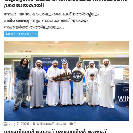
ശ്രദ്ധേയമായി
ദോഹ: യുദ്ധം ഒരിക്കലും ഒരു പ്രശ്‌നത്തിന്റെയും
പരിഹാരമല്ലെന്നും, സമാധാനത്തിലൂടെയും
സഹവര്‍ത്തിത്വത്തിലൂടെയും...
MIDDLE EAST/GULF
Aug 7, 2026
ബിനോയ് നായര്‍
0
യൂണിയൻ കോപ് ശാഖയിൽ ഷോപ്