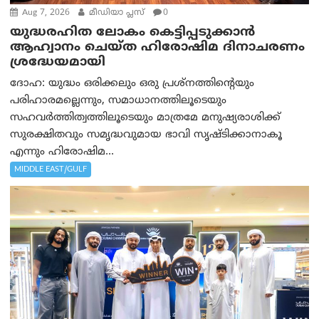
Aug 7, 2026
മീഡിയാ പ്ലസ്
0
യുദ്ധരഹിത ലോകം കെട്ടിപ്പടുക്കാന്‍
ആഹ്വാനം ചെയ്ത ഹിരോഷിമ ദിനാചരണം
ശ്രദ്ധേയമായി
ദോഹ: യുദ്ധം ഒരിക്കലും ഒരു പ്രശ്‌നത്തിന്റെയും
പരിഹാരമല്ലെന്നും, സമാധാനത്തിലൂടെയും
സഹവര്‍ത്തിത്വത്തിലൂടെയും മാത്രമേ മനുഷ്യരാശിക്ക്
സുരക്ഷിതവും സമൃദ്ധവുമായ ഭാവി സൃഷ്ടിക്കാനാകൂ
എന്നും ഹിരോഷിമ...
MIDDLE EAST/GULF