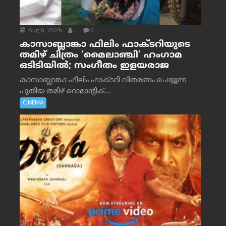
Aug 6, 2026
.
0
കാസാബ്ലാങ്കാ ഫിലിം ഫാക്ടറിയുടെ
തമിഴ് ചിത്രം ‘മൈലാഞ്ചി’ ഹംഗാമ
ഒടിടിയിൽ; സംഗീതം ഇളയരാജ
കാസാബ്ലാങ്കാ ഫിലിം ഫാക്ടറി വിതരണം ചെയ്യുന്ന
പുതിയ തമിഴ് റൊമാന്റിക്...
CINEMA