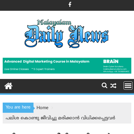
Skip
to
content
You are here
Home
പലിശ കൊണ്ടു ജീവിച്ചു മരിക്കാൻ വിധിക്കപ്പെട്ടവർ