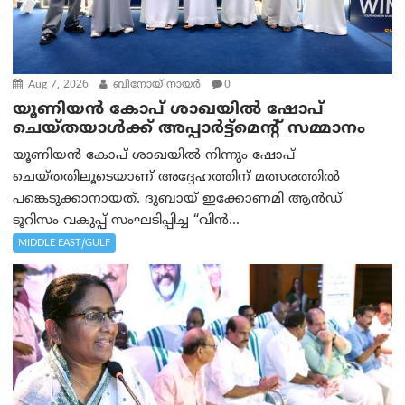
Aug 7, 2026
ബിനോയ് നായര്‍
0
യൂണിയൻ കോപ് ശാഖയിൽ ഷോപ്
ചെയ്തയാൾക്ക് അപ്പാർട്ട്മെന്റ് സമ്മാനം
യൂണിയൻ കോപ് ശാഖയിൽ നിന്നും ഷോപ്
ചെയ്തതിലൂടെയാണ് അദ്ദേഹത്തിന് മത്സരത്തിൽ
പങ്കെടുക്കാനായത്. ദുബായ് ഇക്കോണമി ആൻഡ്
ടൂറിസം വകുപ്പ് സംഘടിപ്പിച്ച “വിൻ...
MIDDLE EAST/GULF