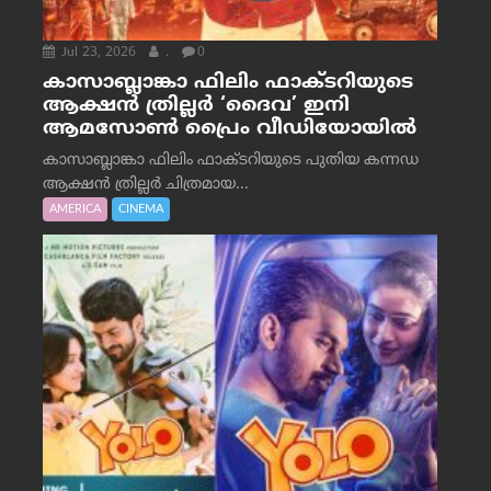
Jul 23, 2026
.
0
കാസാബ്ലാങ്കാ ഫിലിം ഫാക്ടറിയുടെ
ആക്ഷൻ ത്രില്ലർ ‘ദൈവ’ ഇനി
ആമസോൺ പ്രൈം വീഡിയോയിൽ
കാസാബ്ലാങ്കാ ഫിലിം ഫാക്ടറിയുടെ പുതിയ കന്നഡ
ആക്ഷൻ ത്രില്ലർ ചിത്രമായ...
AMERICA
CINEMA