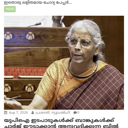
ഇതൊരു ലളിതമായ ചോദ്യ പേപ്പർ...
INDIA
Aug 7, 2026
പ്രശാന്ത്, ന്യൂഡല്‍ഹി
0
യുപിഐ ഇടപാടുകൾക്ക് ബാങ്കുകൾക്ക്
ചാർജ് ഈടാക്കാൻ അനുവദിക്കുന്ന ബിൽ