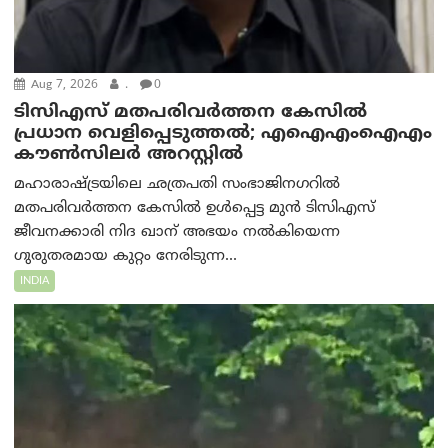
Aug 7, 2026
.
0
ടിസിഎസ് മതപരിവർത്തന കേസിൽ
പ്രധാന വെളിപ്പെടുത്തൽ; എഐഎംഐഎം
കൗൺസിലർ അറസ്റ്റിൽ
മഹാരാഷ്ട്രയിലെ ഛത്രപതി സംഭാജിനഗറിൽ
മതപരിവർത്തന കേസിൽ ഉൾപ്പെട്ട മുൻ ടിസിഎസ്
ജീവനക്കാരി നിദ ഖാന് അഭയം നൽകിയെന്ന
ഗുരുതരമായ കുറ്റം നേരിടുന്ന...
INDIA