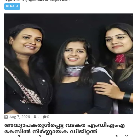
KERALA
Aug 7, 2026
.
0
അദ്ധ്യാപകരുള്‍പ്പെട്ട വടകര എംഡി‌എം‌എ
കേസില്‍ നിര്‍ണ്ണായക ഡിജിറ്റല്‍