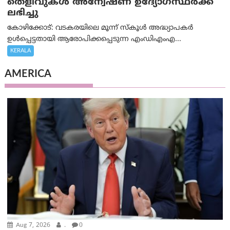
തെളിവുകള്‍ അന്വേഷണ ഉദ്യോഗസ്ഥര്‍ക്ക്
ലഭിച്ചു
കോഴിക്കോട്: വടകരയിലെ മൂന്ന് സ്കൂൾ അദ്ധ്യാപകർ
ഉൾപ്പെട്ടതായി ആരോപിക്കപ്പെടുന്ന എംഡിഎംഎ...
KERALA
AMERICA
Aug 7, 2026
.
0