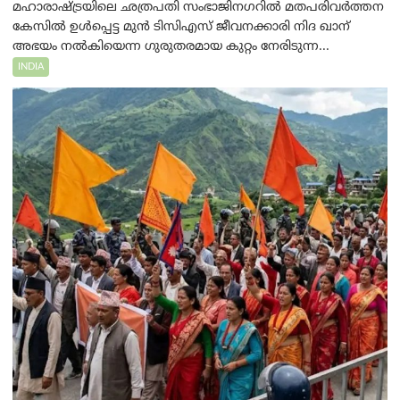
മഹാരാഷ്ട്രയിലെ ഛത്രപതി സംഭാജിനഗറിൽ മതപരിവർത്തന
കേസിൽ ഉൾപ്പെട്ട മുൻ ടിസിഎസ് ജീവനക്കാരി നിദ ഖാന്
അഭയം നൽകിയെന്ന ഗുരുതരമായ കുറ്റം നേരിടുന്ന...
INDIA