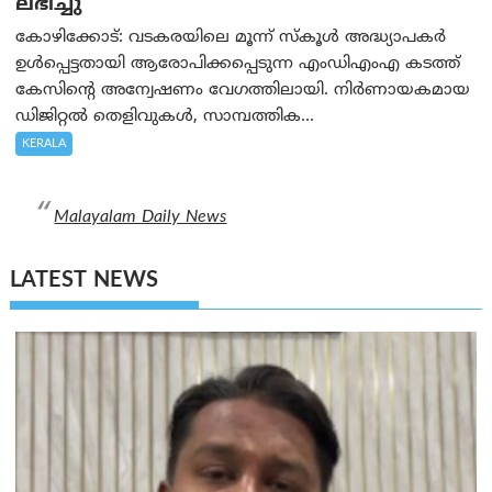
ലഭിച്ചു
കോഴിക്കോട്: വടകരയിലെ മൂന്ന് സ്കൂൾ അദ്ധ്യാപകർ
ഉൾപ്പെട്ടതായി ആരോപിക്കപ്പെടുന്ന എംഡിഎംഎ കടത്ത്
കേസിന്റെ അന്വേഷണം വേഗത്തിലായി. നിർണായകമായ
ഡിജിറ്റൽ തെളിവുകൾ, സാമ്പത്തിക...
KERALA
Malayalam Daily News
LATEST NEWS