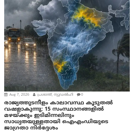
Aug 7, 2026
പ്രശാന്ത്, ന്യൂഡല്‍ഹി
0
രാജ്യത്തുടനീളം കാലാവസ്ഥ കൂടുതൽ
വഷളാകുന്നു; 15 സംസ്ഥാനങ്ങളിൽ
മഴയ്ക്കും ഇടിമിന്നലിനും
സാധ്യതയുള്ളതായി ഐഎംഡിയുടെ
ജാഗ്രതാ നിർദ്ദേശം