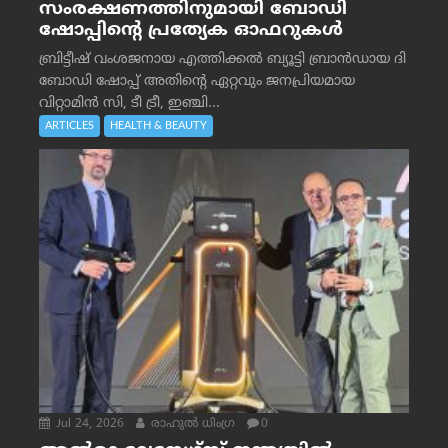
സംരക്ഷണത്തിനുമായി ബോഡി
ഷോപ്പിന്റെ പ്രത്യേക ഓഫറുകൾ
ബ്രിട്ടീഷ് വംശജനായ എത്തിക്കൽ ബ്യൂട്ടി ബ്രാൻഡായ ദി
ബോഡി ഷോപ്പ് അതിന്റെ ഏറ്റവും ജനപ്രിയമായ
വിറ്റാമിൻ സി, ടീ ട്രീ, ഇഞ്ചി...
ARTICLES
HEALTH & BEAUTY
Jul 24, 2026
രാഹുല്‍ ധിംഗ്ര
0