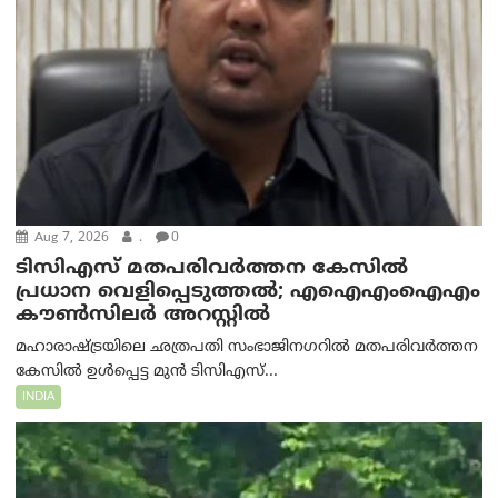
Aug 7, 2026
.
0
ടിസിഎസ് മതപരിവർത്തന കേസിൽ
പ്രധാന വെളിപ്പെടുത്തൽ; എഐഎംഐഎം
കൗൺസിലർ അറസ്റ്റിൽ
മഹാരാഷ്ട്രയിലെ ഛത്രപതി സംഭാജിനഗറിൽ മതപരിവർത്തന
കേസിൽ ഉൾപ്പെട്ട മുൻ ടിസിഎസ്...
INDIA