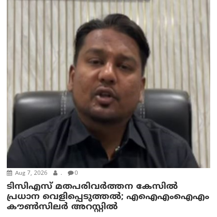
Aug 7, 2026
.
0
ടിസിഎസ് മതപരിവർത്തന കേസിൽ
പ്രധാന വെളിപ്പെടുത്തൽ; എഐഎംഐഎം
കൗൺസിലർ അറസ്റ്റിൽ