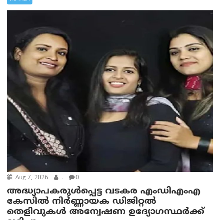
Aug 7, 2026
.
0
അദ്ധ്യാപകരുള്‍പ്പെട്ട വടകര എംഡി‌എം‌എ
കേസില്‍ നിര്‍ണ്ണായക ഡിജിറ്റല്‍
തെളിവുകള്‍ അന്വേഷണ ഉദ്യോഗസ്ഥര്‍ക്ക്