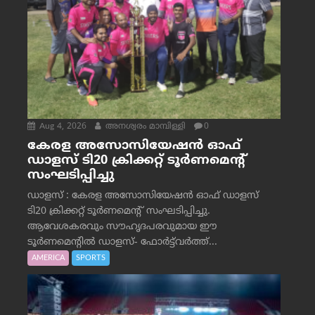
Aug 4, 2026
അനശ്വരം മാമ്പിള്ളി
0
കേരള അസോസിയേഷൻ ഓഫ്
ഡാളസ് ടി20 ക്രിക്കറ്റ് ടൂർണമെന്റ്
സംഘടിപ്പിച്ചു
ഡാളസ് : കേരള അസോസിയേഷൻ ഓഫ് ഡാളസ്
ടി20 ക്രിക്കറ്റ് ടൂർണമെന്റ് സംഘടിപ്പിച്ചു.
ആവേശകരവും സൗഹൃദപരവുമായ ഈ
ടൂർണമെന്റിൽ ഡാളസ്- ഫോർട്ട്‌വര്‍ത്ത്...
AMERICA
SPORTS