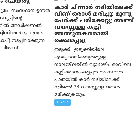
ം ചെയ്തു
കാര്‍ ചിന്നാര്‍ നദിയിലേക്ക്
ുരം: സംസ്ഥാന ഉന്നത
വീണ് ഒരാള്‍ മരിച്ചു; മൂന്നു
വകുപ്പിന്റെ
പേര്‍ക്ക് പരിക്കേറ്റു; അഞ്ച്
ത്തിൽ അഡീഷണൽ
വയസ്സുള്ള കുട്ടി
അത്ഭുതകരമായി
വിസിഷൻ പ്രോഗ്രാം
രക്ഷപ്പെട്ടു
്) നടപ്പിലാക്കുന്ന
വീൽസ്’...
ഇടുക്കി: ഇടുക്കിയിലെ
ഏലപ്പാറയ്ക്കടുത്തുള്ള
നാലമ്മിലയിൽ വ്യാഴാഴ്ച രാവിലെ
കുട്ടിക്കാനം-കട്ടപ്പന സംസ്ഥാന
പാതയിൽ കാർ നദിയിലേക്ക്
മറിഞ്ഞ് 38 വയസ്സുള്ള ഒരാൾ
മരിക്കുകയും...
KERALA