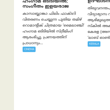
ഉദ്ഘാടന
ഹംഗാമ ഒടിടിയിൽ;
സംഗീതം ഇളയരാജ
തിരുവനന്തപ
കാസാബ്ലാങ്കാ ഫിലിം ഫാക്ടറി
വിദ്യാഭ്യാസ 
വിതരണം ചെയ്യുന്ന പുതിയ തമിഴ്
ആഭിമുഖ്യ
റൊമാന്റിക് ചിത്രമായ ‘മൈലാഞ്ചി’
സ്കിൽ അക്
ഹംഗാമ ഒടിടിയിൽ സ്ട്രീമിംഗ്
കേരള (അസാപ
ആരംഭിച്ചു. പ്രണയത്തിന്
‘ലാബ് ഓൺ 
പ്രാധാന്യം...
KERALA
CINEMA