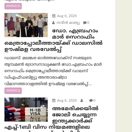
AMERICA
Aug 6, 2026
നവീൻ മാത്യു
0
ഡോ. എബ്രഹാം
മാർ സെറാഫിം
മെത്രാപ്പോലീത്തായ്ക്ക് ഡാലസിൽ
ഊഷ്മള വരവേൽപ്പ്
ഡാലസ്: മലങ്കര ഓർത്തഡോക്സ് സഭയുടെ
തുമ്പമൺ ഭദ്രാസനാധ്യക്ഷൻ ഡോ.എബ്രഹാം മാർ
സെറാഫിം മെത്രാപ്പോലീത്തായ്ക്ക് ഡാലസ്
ഡിഎഫ്ഡബ്ള്യു അന്താരാഷ്ട്രാ
വിമാനത്താവളത്തിൽ ഊഷ്മള വരവേൽപ്പ്...
AMERICA
Aug 6, 2026
.
0
അമേരിക്കയില്‍
ജോലി ചെയ്യുന്ന
ഇന്ത്യക്കാർക്ക്
എച്ച്-1ബി വിസ നിയമങ്ങളിലെ