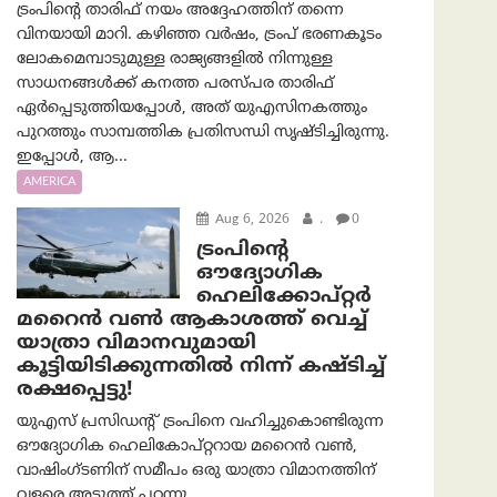
ട്രംപിന്റെ താരിഫ് നയം അദ്ദേഹത്തിന് തന്നെ
വിനയായി മാറി. കഴിഞ്ഞ വർഷം, ട്രംപ് ഭരണകൂടം
ലോകമെമ്പാടുമുള്ള രാജ്യങ്ങളിൽ നിന്നുള്ള
സാധനങ്ങൾക്ക് കനത്ത പരസ്പര താരിഫ്
ഏർപ്പെടുത്തിയപ്പോൾ, അത് യുഎസിനകത്തും
പുറത്തും സാമ്പത്തിക പ്രതിസന്ധി സൃഷ്ടിച്ചിരുന്നു.
ഇപ്പോൾ, ആ...
AMERICA
Aug 6, 2026
.
0
ട്രം‌പിന്റെ
ഔദ്യോഗിക
ഹെലിക്കോപ്റ്റര്‍
മറൈന്‍ വണ്‍ ആകാശത്ത് വെച്ച്
യാത്രാ വിമാനവുമായി
കൂട്ടിയിടിക്കുന്നതിൽ നിന്ന് കഷ്ടിച്ച്
രക്ഷപ്പെട്ടു!
യുഎസ് പ്രസിഡന്റ് ട്രംപിനെ വഹിച്ചുകൊണ്ടിരുന്ന
ഔദ്യോഗിക ഹെലികോപ്റ്ററായ മറൈൻ വൺ,
വാഷിംഗ്ടണിന് സമീപം ഒരു യാത്രാ വിമാനത്തിന്
വളരെ അടുത്ത് പറന്നു....