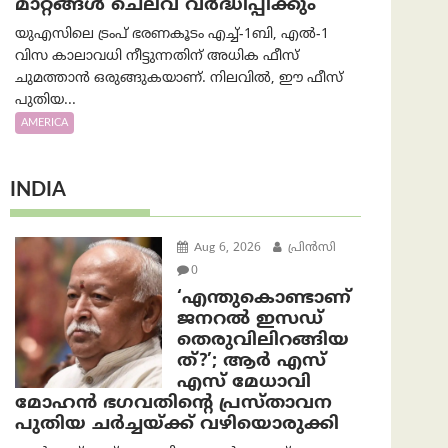
മാറ്റങ്ങൾ ചെലവ് വർദ്ധിപ്പിക്കും
യുഎസിലെ ട്രംപ് ഭരണകൂടം എച്ച്-1ബി, എൽ-1
വിസ കാലാവധി നീട്ടുന്നതിന് അധിക ഫീസ്
ചുമത്താൻ ഒരുങ്ങുകയാണ്. നിലവിൽ, ഈ ഫീസ്
പുതിയ...
AMERICA
INDIA
Aug 6, 2026
പ്രിന്‍സി
0
‘എന്തുകൊണ്ടാണ്
ജനറൽ ഇസഡ്
തെരുവിലിറങ്ങിയ
ത്?’; ആര്‍ എസ്
എസ് മേധാവി
മോഹൻ ഭഗവതിന്റെ പ്രസ്താവന
പുതിയ ചര്‍ച്ചയ്ക്ക് വഴിയൊരുക്കി