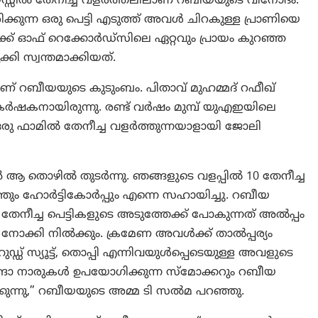
യസ്സിൽ തേനീച്ച വളർത്തലിലാണ് റബീയയുടെ വിനോദം.
ിരിക്കുന്ന ഒരു പെട്ടി എടുത്ത് അവൾ ചിറകുള്ള പ്രാണിയെ
 ബുക്ക് ഓഫ് റെക്കോർഡ്സിലെ ഏറ്റവും പ്രായം കുറഞ്ഞ
്കി സ്വന്തമാക്കിയത്.
ണ് റബീയയുടെ കുടുംബം. പിതാവ് മുഹമ്മദ് റഫീഖ്
ർഷകനായിരുന്നു. രണ്ട് വർഷം മുമ്പ് യുഎഇയിലെ
ു ഫാമിൽ തേനീച്ച വളർത്തുന്നയാളായി ജോലി
 തൊഴിൽ തുടർന്നു. ഞങ്ങളുടെ വളപ്പിൽ 10 തേനീച്ച
്തും ഹോർട്ടികോർപ്പും എന്നെ സഹായിച്ചു. റബീയ
ൾ തേനീച്ച പെട്ടികളുടെ അടുത്തേക്ക് പോകുന്നത് അൽപ്പം
ോക്കി നില്‍ക്കും. ക്രമേണ അവൾക്ക് താൽപ്പര്യം
ഹുഡ്ഡ് സ്യൂട്ട്, തൊപ്പി എന്നിവയുൾപ്പെടെയുള്ള അവളുടെ
ങ്ങാ നാരുകൾ ഉപയോഗിക്കുന്ന സ്മോക്കറും റബീയ
്കുന്നു,” റബീയയുടെ അമ്മ ടി സൽമ പറഞ്ഞു.