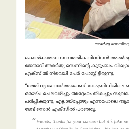
അമർത്യ സെന്നിന്റ
കൊൽക്കത്ത: സാമ്പത്തിക വിദഗ്ധൻ അമർത്യ
ജേതാവ് അമർത്യ സെന്നിന്റെ കുടുംബം. വിഖ്യാ
എക്‌സിൽ നിരവധി പേർ പോസ്റ്റിട്ടിരുന്നു.
“അത് വ്യാജ വാർത്തയാണ്. കേംബ്രിഡ്ജിലെ 
ഒരാഴ്ച ചെലവഴിച്ചു. അദ്ദേഹം തികച്ചും സുഖ
പഠിപ്പിക്കുന്നു, എല്ലായ്‌പ്പോഴും എന്നപോലെ
ദേവ് സെൻ എക്സില്‍ പറഞ്ഞു.
Friends, thanks for your concern but it’s fake n