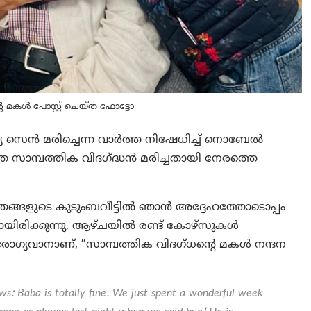
െ മകൾ പോസ്റ്റ് ചെയ്ത ഫോട്ടോ
 സെൻ മരിച്ചെന്ന വാർത്ത നിഷേധിച്ച് നൊബേൽ
ത സാമ്പത്തിക വിദഗ്‌ദ്ധൻ മരിച്ചതായി നേരത്തെ
ഞങ്ങളുടെ കുടുംബവീട്ടിൽ ഞാൻ അദ്ദേഹത്തോടൊപ്പം
മായിരിക്കുന്നു, ആഴ്ചയിൽ രണ്ട് കോഴ്‌സുകൾ
 ആരോഗ്യവാനാണ്, ”സാമ്പത്തിക വിദഗ്ധന്റെ മകൾ നന്ദന
ews: Baba is totally fine. We just spent a wonderful week