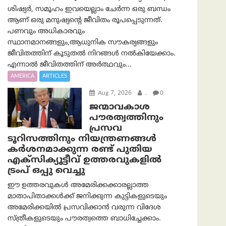
ശിഷ്യർ, സമൂഹം ഇവയെല്ലാം ചേർന്ന ഒരു ബന്ധം
ആണ് ഒരു മനുഷ്യന്റെ ജീവിതം രൂപപ്പെടുന്നത്.
പണവും അധികാരവും
സ്ഥാനമാനങ്ങളും,ആധുനിക സൗകര്യങ്ങളും
ജീവിതത്തിന് കൂടുതൽ നിറങ്ങൾ നൽകിയേക്കാം.
എന്നാൽ ജീവിതത്തിന് അർത്ഥവും...
AMERICA
ARTICLES
Aug 7, 2026
.
0
ജന്മാവകാശ
പൗരത്വത്തിനും
പ്രസവ
ടൂറിസത്തിനും നിയന്ത്രണങ്ങൾ
കർശനമാക്കുന്ന രണ്ട് പുതിയ
എക്സിക്യൂട്ടീവ് ഉത്തരവുകളിൽ
ട്രംപ് ഒപ്പു വെച്ചു
ഈ ഉത്തരവുകൾ അമേരിക്കക്കാരല്ലാത്ത
മാതാപിതാക്കൾക്ക് ജനിക്കുന്ന കുട്ടികളുടെയും
അമേരിക്കയിൽ പ്രസവിക്കാൻ വരുന്ന വിദേശ
സ്ത്രീകളുടെയും പൗരത്വത്തെ ബാധിച്ചേക്കാം.