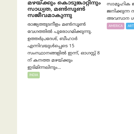
മഴയ്ക്കും കൊടുങ്കാറ്റിനും
സാമൂഹിക ജീ
സാധ്യത, മൺസൂൺ
ജനിക്കുന്ന
സജീവമാകുന്നു
അവസാന ശ്
രാജ്യത്തുടനീളം മൺസൂൺ
AMERICA
ART
വേഗത്തിൽ പുരോഗമിക്കുന്നു.
ഉത്തർപ്രദേശ്, ബീഹാർ
എന്നിവയുൾപ്പെടെ 15
സംസ്ഥാനങ്ങളിൽ ഇന്ന്, ഓഗസ്റ്റ് 8
ന് കനത്ത മഴയ്ക്കും
ഇടിമിന്നലിനും...
INDIA