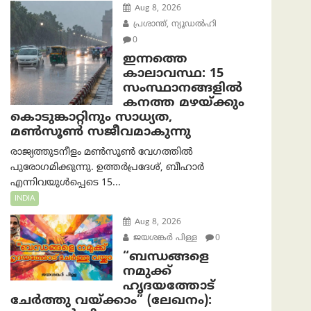
Aug 8, 2026
പ്രശാന്ത്, ന്യൂഡല്‍ഹി
0
ഇന്നത്തെ
കാലാവസ്ഥ: 15
സംസ്ഥാനങ്ങളിൽ
കനത്ത മഴയ്ക്കും
കൊടുങ്കാറ്റിനും സാധ്യത,
മൺസൂൺ സജീവമാകുന്നു
രാജ്യത്തുടനീളം മൺസൂൺ വേഗത്തിൽ
പുരോഗമിക്കുന്നു. ഉത്തർപ്രദേശ്, ബീഹാർ
എന്നിവയുൾപ്പെടെ 15...
INDIA
Aug 8, 2026
ജയശങ്കര്‍ പിള്ള
0
“ബന്ധങ്ങളെ
നമുക്ക്
ഹൃദയത്തോട്
ചേർത്തു വയ്ക്കാം” (ലേഖനം):