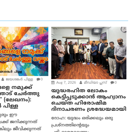
ജയശങ്കര്‍ പിള്ള
0
Aug 7, 2026
മീഡിയാ പ്ലസ്
0
ളെ നമുക്ക്
യുദ്ധരഹിത ലോകം
ോട് ചേർത്തു
കെട്ടിപ്പടുക്കാന്‍ ആഹ്വാനം
” (ലേഖനം):
ചെയ്ത ഹിരോഷിമ
‍ പിള്ള
ദിനാചരണം ശ്രദ്ധേയമായി
്യരും ഈ
ദോഹ: യുദ്ധം ഒരിക്കലും ഒരു
്ക് ജനിക്കുന്നത്
പ്രശ്‌നത്തിന്റെയും
കിലും ജീവിക്കുന്നത്