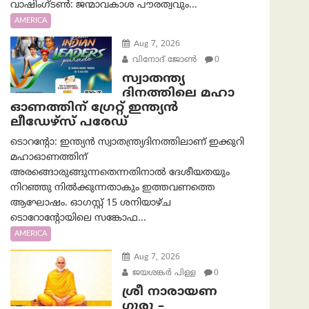
വാഷിംഗ്ടണ്‍: ജന്മാവകാശ പൗരത്വവും...
AMERICA
Aug 7, 2026
വിനോദ് ജോൺ
0
സ്വാതന്ത്യ
ദിനത്തിലെ മഹാ
ഓണത്തിന് ഗ്രേറ്റ് ഇന്ത്യൻ
ലീഡേഴ്സ് പരേഡ്
ടൊറന്റോ: ഇന്ത്യൻ സ്വാതന്ത്ര്യദിനത്തിലാണ് ഇക്കുറി
മഹാഓണത്തിന്
അരങ്ങൊരുങ്ങുന്നതെന്നതിനാൽ ദേശീയതയും
നിറഞ്ഞു നിൽക്കുന്നതാകും ഇത്തവണത്തെ
ആഘോഷം. ഓഗസ്റ്റ് 15 ശനിയാഴ്ച
ടൊറോന്റോയിലെ സങ്കോഫ...
AMERICA
Aug 7, 2026
ജയശങ്കര്‍ പിള്ള
0
ശ്രീ നാരായണ
ഗുരു –