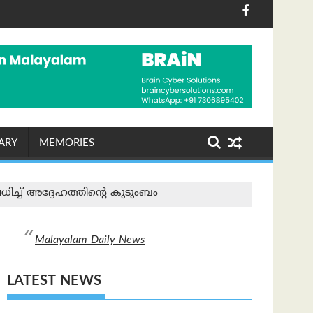
ണം ശ്രദ്ധേയമായി
ൽ ഷോപ് ചെയ്തയാൾക്ക് അപ്പാർട്ട്മെന്റ് സമ്മാനം
പരമ്പരാഗത നെയ്ത്തുകാരെ 
ARY
MEMORIES
്ച് അദ്ദേഹത്തിന്റെ കുടുംബം
Malayalam Daily News
LATEST NEWS