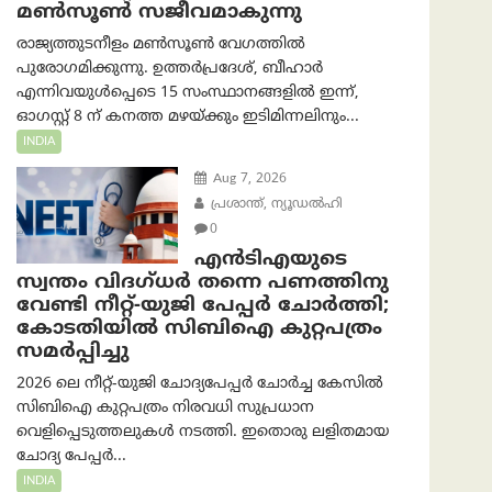
മൺസൂൺ സജീവമാകുന്നു
രാജ്യത്തുടനീളം മൺസൂൺ വേഗത്തിൽ
പുരോഗമിക്കുന്നു. ഉത്തർപ്രദേശ്, ബീഹാർ
എന്നിവയുൾപ്പെടെ 15 സംസ്ഥാനങ്ങളിൽ ഇന്ന്,
ഓഗസ്റ്റ് 8 ന് കനത്ത മഴയ്ക്കും ഇടിമിന്നലിനും...
INDIA
Aug 7, 2026
പ്രശാന്ത്, ന്യൂഡല്‍ഹി
0
എൻ‌ടി‌എയുടെ
സ്വന്തം വിദഗ്ധർ തന്നെ പണത്തിനു
വേണ്ടി നീറ്റ്-യു‌ജി പേപ്പർ ചോർത്തി;
കോടതിയില്‍ സിബിഐ കുറ്റപത്രം
സമര്‍പ്പിച്ചു
2026 ലെ നീറ്റ്-യുജി ചോദ്യപേപ്പർ ചോർച്ച കേസിൽ
സിബിഐ കുറ്റപത്രം നിരവധി സുപ്രധാന
വെളിപ്പെടുത്തലുകൾ നടത്തി. ഇതൊരു ലളിതമായ
ചോദ്യ പേപ്പർ...
INDIA