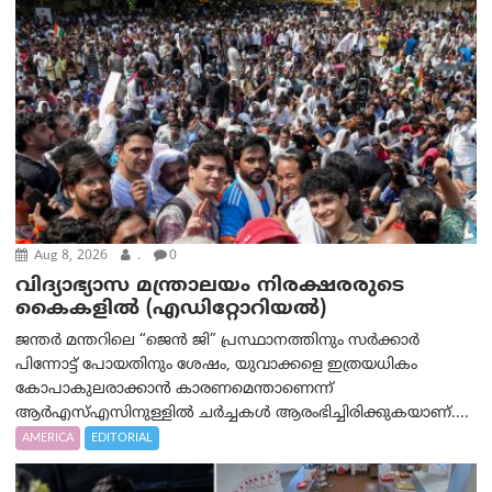
Aug 8, 2026
.
0
വിദ്യാഭ്യാസ മന്ത്രാലയം നിരക്ഷരരുടെ
കൈകളിൽ (എഡിറ്റോറിയല്‍)
ജന്തർ മന്തറിലെ “ജെൻ ജി” പ്രസ്ഥാനത്തിനും സർക്കാർ
പിന്നോട്ട് പോയതിനും ശേഷം, യുവാക്കളെ ഇത്രയധികം
കോപാകുലരാക്കാൻ കാരണമെന്താണെന്ന്
ആർ‌എസ്‌എസിനുള്ളിൽ ചർച്ചകൾ ആരംഭിച്ചിരിക്കുകയാണ്....
AMERICA
EDITORIAL