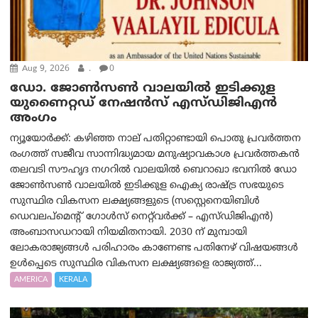
Aug 9, 2026
.
0
ഡോ. ജോൺസൺ വാലയിൽ ഇടിക്കുള
യുണൈറ്റഡ് നേഷൻസ് എസ്ഡിജിഎൻ
അംഗം
ന്യൂയോര്‍ക്ക്: കഴിഞ്ഞ നാല് പതിറ്റാണ്ടായി പൊതു പ്രവർത്തന
രംഗത്ത് സജീവ സാന്നിദ്ധ്യമായ മനുഷ്യാവകാശ പ്രവർത്തകൻ
തലവടി സൗഹൃദ നഗറിൽ വാലയിൽ ബെറാഖാ ഭവനിൽ ഡോ
ജോൺസൺ വാലയിൽ ഇടിക്കുള ഐക്യ രാഷ്ട്ര സഭയുടെ
സുസ്ഥിര വികസന ലക്ഷ്യങ്ങളുടെ (സസ്റ്റെനെയിബിൾ
ഡെവലപ്‌മെന്റ് ഗോൾസ് നെറ്റ്‌വർക്ക് – എസ്ഡിജിഎൻ)
അംബാസഡറായി നിയമിതനായി. 2030 ന് മുമ്പായി
ലോകരാജ്യങ്ങൾ പരിഹാരം കാണേണ്ട പതിനേഴ് വിഷയങ്ങൾ
ഉൾപ്പെടെ സുസ്ഥിര വികസന ലക്ഷ്യങ്ങളെ രാജ്യത്ത്...
AMERICA
KERALA