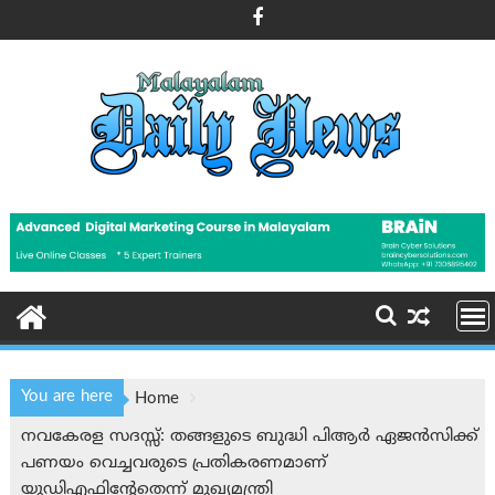
Skip
to
content
You are here
Home
നവകേരള സദസ്സ്: തങ്ങളുടെ ബുദ്ധി പിആർ ഏജൻസിക്ക്
പണയം വെച്ചവരുടെ പ്രതികരണമാണ്
യുഡി‌എഫിന്റേതെന്ന് മുഖ്യമന്ത്രി