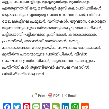
എല്ലാ സ്ഥലങ്ങളിലും മുഖ്യമന്ത്രിയും മന്ത്രിമാരും
എത്തുന്നതിന് ഒരു മണിക്കൂർ മുമ്പ് കലാപരിപാടികൾ
ആരംഭിക്കും. സ്വാതന്ത്ര്യ സമര സേനാനികൾ, വിവിധ
മേഖലകളിലെ പ്രമുഖർ, വനിതകൾ, യുവജന, കോളേജ്
യൂണിയനുകളുടെ തിരഞ്ഞെടുക്കപ്പെട്ട ഭാരവാഹികൾ,
പട്ടികജാതി-പട്ടികവർഗ പ്രതിഭകൾ, കലാകാരന്മാർ,
പ്രശസ്തർ, അവാർഡ് ജേതാക്കൾ, തെയ്യം
കലാകാരന്മാർ, സാമുദായിക സംഘടനാ നേതാക്കൾ,
മുതിർന്ന പൗരന്മാരുടെ പ്രതിനിധികൾ, വിവിധ
സംഘടനാ പ്രതിനിധികൾ, ആരാധനാലയങ്ങളുടെ
പ്രതിനിധികൾ തുടങ്ങിയവർ മണ്ഡല സദസിൽ
വിശിഷ്ടാതിഥികളാണ്.
Fa
T
Pi
M
Vi
W
Li
W
R