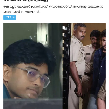
കൊച്ചി: യുഎസ് പ്രസിഡന്റ് ഡൊണാൾഡ് ട്രംപിന്റെ മരുമകൻ
മൈക്കൽ ബൗലോസ്...
KERALA