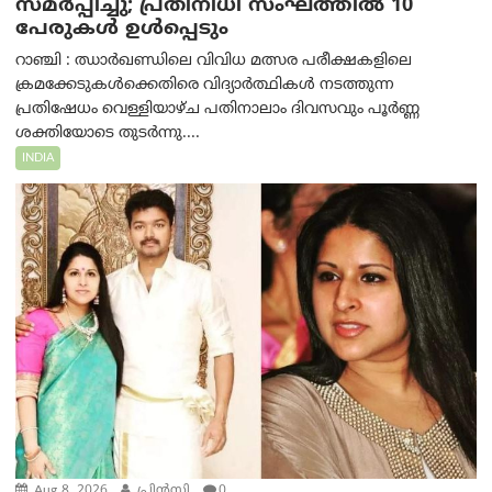
സമർപ്പിച്ചു; പ്രതിനിധി സംഘത്തിൽ 10
പേരുകൾ ഉൾപ്പെടും
റാഞ്ചി : ഝാർഖണ്ഡിലെ വിവിധ മത്സര പരീക്ഷകളിലെ
ക്രമക്കേടുകൾക്കെതിരെ വിദ്യാർത്ഥികൾ നടത്തുന്ന
പ്രതിഷേധം വെള്ളിയാഴ്ച പതിനാലാം ദിവസവും പൂർണ്ണ
ശക്തിയോടെ തുടർന്നു....
INDIA
Aug 8, 2026
പ്രിന്‍സി
0