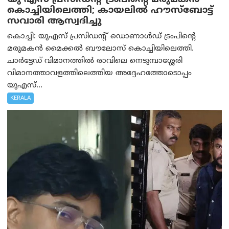
കൊച്ചിയിലെത്തി; കായലിൽ ഹൗസ്ബോട്ട്
സവാരി ആസ്വദിച്ചു
കൊച്ചി: യുഎസ് പ്രസിഡന്റ് ഡൊണാൾഡ് ട്രംപിന്റെ
മരുമകൻ മൈക്കൽ ബൗലോസ് കൊച്ചിയിലെത്തി.
ചാർട്ടേഡ് വിമാനത്തിൽ രാവിലെ നെടുമ്പാശ്ശേരി
വിമാനത്താവളത്തിലെത്തിയ അദ്ദേഹത്തോടൊപ്പം
യുഎസ്...
KERALA