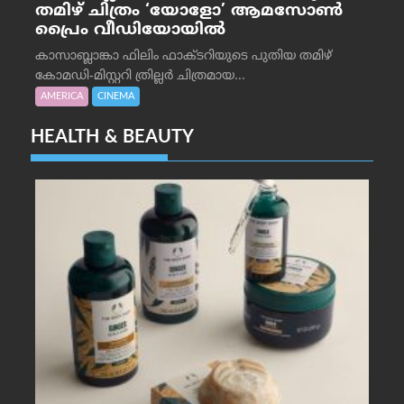
തമിഴ് ചിത്രം ‘യോളോ’ ആമസോൺ
പ്രൈം വീഡിയോയിൽ
കാസാബ്ലാങ്കാ ഫിലിം ഫാക്ടറിയുടെ പുതിയ തമിഴ്
കോമഡി-മിസ്റ്ററി ത്രില്ലർ ചിത്രമായ...
AMERICA
CINEMA
HEALTH & BEAUTY