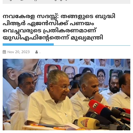
നവകേരള സദസ്സ്: തങ്ങളുടെ ബുദ്ധി
പിആർ ഏജൻസിക്ക് പണയം
വെച്ചവരുടെ പ്രതികരണമാണ്
യുഡി‌എഫിന്റേതെന്ന് മുഖ്യമന്ത്രി
Nov 20, 2023
.