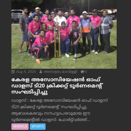
Aug 4, 2026
അനശ്വരം മാമ്പിള്ളി
0
കേരള അസോസിയേഷൻ ഓഫ്
ഡാളസ് ടി20 ക്രിക്കറ്റ് ടൂർണമെന്റ്
സംഘടിപ്പിച്ചു
ഡാളസ് : കേരള അസോസിയേഷൻ ഓഫ് ഡാളസ്
ടി20 ക്രിക്കറ്റ് ടൂർണമെന്റ് സംഘടിപ്പിച്ചു.
ആവേശകരവും സൗഹൃദപരവുമായ ഈ
ടൂർണമെന്റിൽ ഡാളസ്- ഫോർട്ട്‌വര്‍ത്ത്...
AMERICA
SPORTS