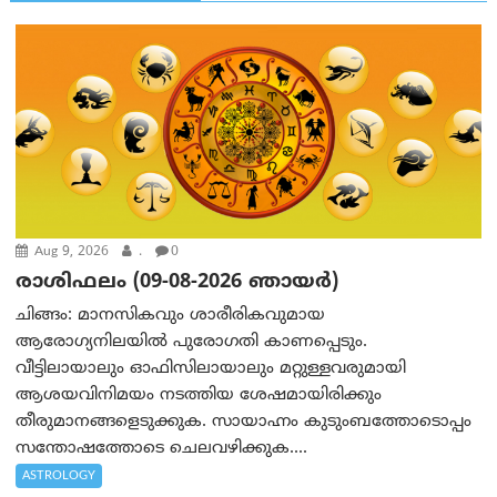
Aug 9, 2026
.
0
രാശിഫലം (09-08-2026 ഞായര്‍)
ചിങ്ങം: മാനസികവും ശാരീരികവുമായ
ആരോഗ്യനിലയിൽ പുരോഗതി കാണപ്പെടും.
വീട്ടിലായാലും ഓഫിസിലായാലും മറ്റുള്ളവരുമായി
ആശയവിനിമയം നടത്തിയ ശേഷമായിരിക്കും
തീരുമാനങ്ങളെടുക്കുക. സായാഹ്നം കുടുംബത്തോടൊപ്പം
സന്തോഷത്തോടെ ചെലവഴിക്കുക....
ASTROLOGY