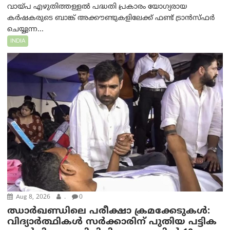
വായ്പ എഴുതിത്തള്ളൽ പദ്ധതി പ്രകാരം യോഗ്യരായ
കർഷകരുടെ ബാങ്ക് അക്കൗണ്ടുകളിലേക്ക് ഫണ്ട് ട്രാൻസ്ഫർ
ചെയ്യുന്ന...
INDIA
Aug 8, 2026
.
0
ഝാര്‍ഖണ്ഡിലെ പരീക്ഷാ ക്രമക്കേടുകള്‍:
വിദ്യാർത്ഥികൾ സർക്കാരിന് പുതിയ പട്ടിക