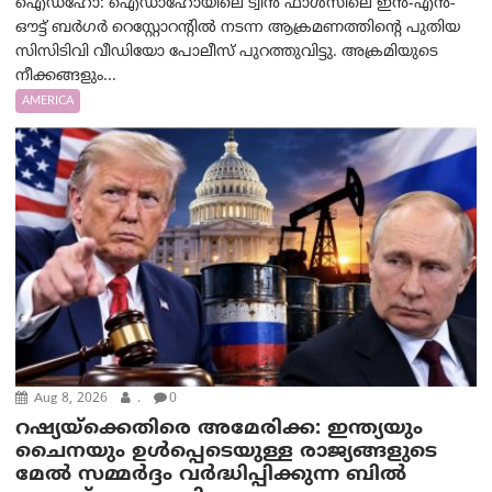
ഐഡഹോ: ഐഡാഹോയിലെ ട്വിൻ ഫാൾസിലെ ഇൻ-എൻ-
ഔട്ട് ബർഗർ റെസ്റ്റോറന്റിൽ നടന്ന ആക്രമണത്തിന്റെ പുതിയ
സിസിടിവി വീഡിയോ പോലീസ് പുറത്തുവിട്ടു. അക്രമിയുടെ
നീക്കങ്ങളും...
AMERICA
Aug 8, 2026
.
0
റഷ്യയ്‌ക്കെതിരെ അമേരിക്ക: ഇന്ത്യയും
ചൈനയും ഉൾപ്പെടെയുള്ള രാജ്യങ്ങളുടെ
മേൽ സമ്മർദ്ദം വർദ്ധിപ്പിക്കുന്ന ബിൽ