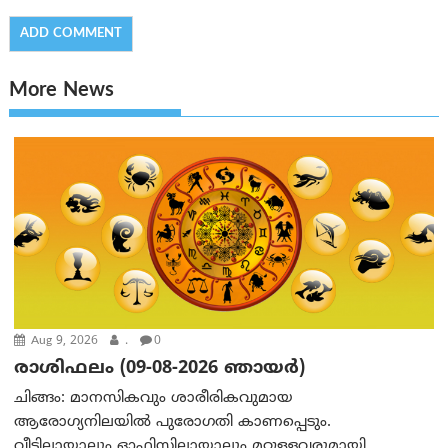
More News
Aug 9, 2026
.
0
രാശിഫലം (09-08-2026 ഞായര്‍)
ചിങ്ങം: മാനസികവും ശാരീരികവുമായ
ആരോഗ്യനിലയിൽ പുരോഗതി കാണപ്പെടും.
വീട്ടിലായാലും ഓഫിസിലായാലും മറ്റുള്ളവരുമായി