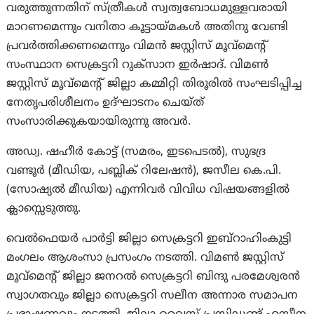
വരുത്തുന്നതിന് സ്ത്രീകൾ സ്വത്വബോധമുള്ളവരായി
മാറണമെന്നും വനിതാ കൂട്ടായ്മകൾ അതിനു വേണ്ടി
പ്രവർത്തിക്കണമെന്നും വിമൻ ജസ്റ്റിസ് മൂവ്‌മെന്റ്
സംസ്ഥാന സെക്രട്ടറി റുക്‌സാന ഇർഷാദ്. വിമൺ
ജസ്റ്റിസ് മൂവ്‌മെന്റ് ജില്ലാ കമ്മിറ്റി തിരൂരിൽ സംഘടിപ്പിച്ച
നേതൃപരിശീലനം ഉദ്ഘാടനം ചെയ്ത്
സംസാരിക്കുകയായിരുന്നു അവർ.
അഡ്വ. ഷഹീർ കോട്ട് (സമരം, ഇടപെടൽ), സുഭദ്ര
വണ്ടൂർ (മീഡിയ, പബ്ലിക് റിലേഷൻ), ജസീല കെ.പി.
(സോഷ്യൽ മീഡിയ) എന്നിവർ വിവിധ വിഷയങ്ങളിൽ
ക്ലാസ്സെടുത്തു.
വെൽഫെയർ പാർട്ടി ജില്ലാ സെക്രട്ടറി ഇബ്‌റാഹിംകുട്ടി
മംഗലം ആശംസാ പ്രസംഗം നടത്തി. വിമൺ ജസ്റ്റിസ്
മൂവ്‌മെന്റ് ജില്ലാ ജനറൽ സെക്രട്ടറി ബിന്ദു പരമേശ്വരൻ
സ്വാഗതവും ജില്ലാ സെക്രട്ടറി സലീന അന്നാര സമാപന