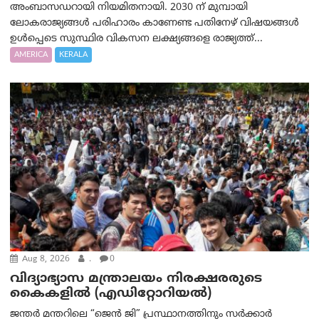
അംബാസഡറായി നിയമിതനായി. 2030 ന് മുമ്പായി
ലോകരാജ്യങ്ങൾ പരിഹാരം കാണേണ്ട പതിനേഴ് വിഷയങ്ങൾ
ഉൾപ്പെടെ സുസ്ഥിര വികസന ലക്ഷ്യങ്ങളെ രാജ്യത്ത്...
AMERICA
KERALA
Aug 8, 2026
.
0
വിദ്യാഭ്യാസ മന്ത്രാലയം നിരക്ഷരരുടെ
കൈകളിൽ (എഡിറ്റോറിയല്‍)
ജന്തർ മന്തറിലെ “ജെൻ ജി” പ്രസ്ഥാനത്തിനും സർക്കാർ