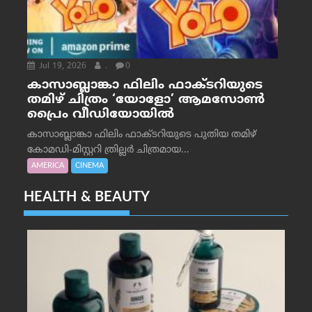
Jul 19, 2026
.
0
കാസാബ്ലാങ്കാ ഫിലിം ഫാക്ടറിയുടെ
തമിഴ് ചിത്രം ‘യോളോ’ ആമസോൺ
പ്രൈം വീഡിയോയിൽ
കാസാബ്ലാങ്കാ ഫിലിം ഫാക്ടറിയുടെ പുതിയ തമിഴ്
കോമഡി-മിസ്റ്ററി ത്രില്ലർ ചിത്രമായ...
AMERICA
CINEMA
HEALTH & BEAUTY