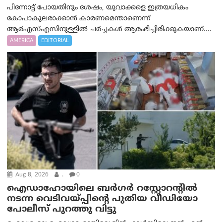
പിന്നോട്ട് പോയതിനും ശേഷം, യുവാക്കളെ ഇത്രയധികം
കോപാകുലരാക്കാൻ കാരണമെന്താണെന്ന്
ആർ‌എസ്‌എസിനുള്ളിൽ ചർച്ചകൾ ആരംഭിച്ചിരിക്കുകയാണ്....
AMERICA
EDITORIAL
Aug 8, 2026
.
0
ഐഡാഹോയിലെ ബർഗർ റസ്റ്റോറന്റിൽ
നടന്ന വെടിവയ്പ്പിന്റെ പുതിയ വീഡിയോ
പോലീസ് പുറത്തു വിട്ടു