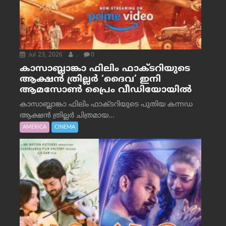
Jul 23, 2026
.
0
കാസാബ്ലാങ്കാ ഫിലിം ഫാക്ടറിയുടെ
ആക്ഷൻ ത്രില്ലർ ‘ദൈവ’ ഇനി
ആമസോൺ പ്രൈം വീഡിയോയിൽ
കാസാബ്ലാങ്കാ ഫിലിം ഫാക്ടറിയുടെ പുതിയ കന്നഡ
ആക്ഷൻ ത്രില്ലർ ചിത്രമായ...
AMERICA
CINEMA