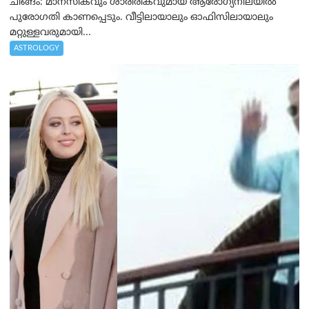
ചിങ്ങം: മാനസികവും ശാരീരികവുമായ ആരോഗ്യനിലയിൽ
പുരോഗതി കാണപ്പെടും. വീട്ടിലായാലും ഓഫിസിലായാലും
മറ്റുള്ളവരുമായി...
ASTROLOGY