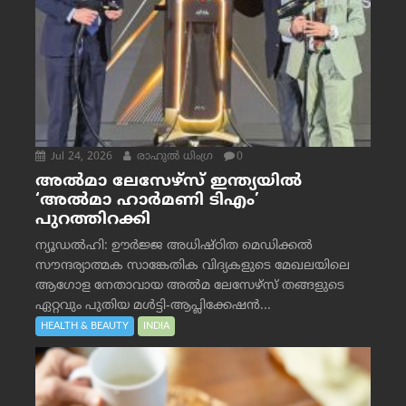
Jul 24, 2026
രാഹുല്‍ ധിംഗ്ര
0
അൽമാ ലേസേഴ്സ് ഇന്ത്യയിൽ
‘അൽമാ ഹാർമണി ടിഎം’
പുറത്തിറക്കി
ന്യൂഡൽഹി: ഊർജ്ജ അധിഷ്ഠിത മെഡിക്കൽ
സൗന്ദര്യാത്മക സാങ്കേതിക വിദ്യകളുടെ മേഖലയിലെ
ആഗോള നേതാവായ അൽമ ലേസേഴ്സ് തങ്ങളുടെ
ഏറ്റവും പുതിയ മൾട്ടി-ആപ്ലിക്കേഷൻ...
HEALTH & BEAUTY
INDIA