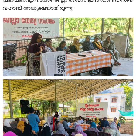
പ്രഭാഷണവും നടത്തി. ജില്ലാ വൈസ് പ്രസിഡണ്ട് ഹസീന
വഹാബ് അദ്ധ്യക്ഷയായിരുന്നു.