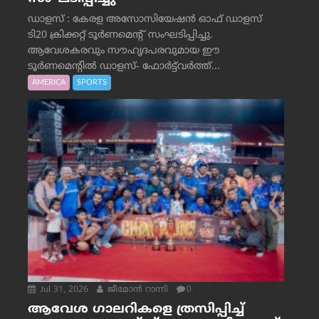
ഡാളസ് : കേരള അസോസിയേഷൻ ഓഫ് ഡാളസ്
ടി20 ക്രിക്കറ്റ് ടൂർണമെന്റ് സംഘടിപ്പിച്ചു.
ആവേശകരവും സൗഹൃദപരവുമായ ഈ
ടൂർണമെന്റിൽ ഡാളസ്- ഫോർട്ട്‌വര്‍ത്ത്...
AMERICA
SPORTS
Jul 31, 2026
ജീമോന്‍ റാന്നി
0
ആവേശ ഗാലറികളെ ത്രസിപ്പിച്ച്