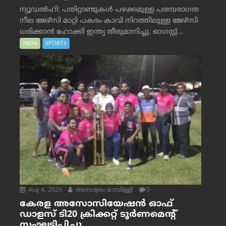
ന്യൂഡൽഹി: പതിറ്റാണ്ടുകൾ പഴക്കമുള്ള പരമ്പരാഗത
നീല ജേഴ്‌സി മാറ്റി പകരം കാവി നിറത്തിലുള്ള ജേഴ്‌സി
ധരിക്കാൻ ഹോക്കി ഇന്ത്യ തീരുമാനിച്ചു. ഓഗസ്റ്റ്...
INDIA
SPORTS
Aug 4, 2026
അനശ്വരം മാമ്പിള്ളി
0
കേരള അസോസിയേഷൻ ഓഫ്
ഡാളസ് ടി20 ക്രിക്കറ്റ് ടൂർണമെന്റ്
സംഘടിപ്പിച്ചു