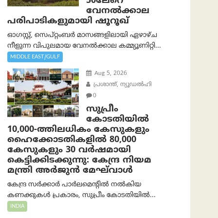
50ലേറെ
വേനൽക്കാല
പരിപാടികളുമായി ഷൂറൂഖ്
ഓഗസ്റ്റ്, സെപ്റ്റംബർ മാസങ്ങളിലായി ഏഴാഴ്ച
നീളുന്ന വിപുലമായ വേനൽക്കാല കമ്മ്യൂണിറ്റി...
MIDDLE EAST/GULF
Aug 5, 2026
പ്രശാന്ത്, ന്യൂഡല്‍ഹി
0
സുപ്രീം
കോടതിയിൽ
10,000-ത്തിലധികം കേസുകളും
ഹൈക്കോടതികളിൽ 80,000
കേസുകളും 30 വർഷമായി
കെട്ടിക്കിടക്കുന്നു: കേന്ദ്ര നിയമ
മന്ത്രി അര്‍ജുന്‍ മേഘ്‌വാള്‍
കേന്ദ്ര സർക്കാർ പാർലമെന്റിൽ നൽകിയ
കണക്കുകൾ പ്രകാരം, സുപ്രീം കോടതിയിൽ...
INDIA