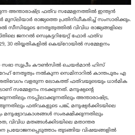
ന അന്താരാഷ്ട്ര ഫത്‌വ സമ്മേളനത്തിൽ ഇന്ത്യൻ
ുസ്‌ലിയാർ രാജ്യത്തെ പ്രതിനിധീകരിച്ച് സംസാരിക്കും.
 സീസിയുടെ നേതൃത്വത്തിൽ വിവിധ രാജ്യങ്ങളിലെ
പ്തിലെ ജനറൽ സെക്രട്ടറിയേറ്റ് ഫോർ ഫത്‌വ
 30 തിയ്യതികളില്‍ കെയ്റോയിൽ സമ്മേളനം
്ഡിത സഭാ സുപ്രീം കൗൺസിൽ ചെയർമാൻ ഹിസ്
റേഹ് നേതൃത്വം നൽകുന്ന സെമിനാറിൽ കാന്തപുരം എ
അതിവേഗം വളരുന്ന ലോകത്ത് ഫത്‌വയുടെയും ധാർമിക
ണ് സമ്മേളനം നടക്കുന്നത്. മനുഷ്യന്റെ
്നതിലും നടപ്പിലാക്കുന്നതിലും അന്താരാഷ്ട്ര,
ുന്നതിലും ഫത്‌വകളുടെ പങ്ക്, മനുഷ്യർക്കിടയിലെ
ലും മനുഷ്യാവകാശങ്ങൾ സംരക്ഷിക്കുന്നതിലും
്വരത, വിവിധ മതങ്ങൾക്കിടയിലെ മതാന്തര
 പ്രയോജനപ്പെടുത്താം തുടങ്ങിയ വിഷയങ്ങളിൽ