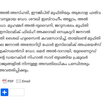
സാമ അൽ-അസ്ഹരി, ഈജിപ്ത് മുഫ്തിയും ആഗോള ഫത്‌വ
ലവനുമായ ഡോ. ശൗഖി ഇബ്‌റാഹീം അല്ലാം, അൽ
 ഡോ. മുഹമ്മദ് അൽ-ദുവൈനി, ജറുസലേം മുഫ്തി
ലാമിക് ഫിഖ്ഹ് അക്കാദമി സെക്രട്ടറി ജനറൽ
 ശൈഖ് ഹുസൈൻ കവസോവിച്ച്, തായ്‌ലണ്ട്‌ മുഫ്തി
ജനറൽ അതോറിറ്റി ഫോർ ഇസ്‌ലാമിക് അഫയേഴ്‌സ്
എക്‌സലൻസി ഡോ. ഒമർ അൽ-ദാറായി, യുണൈറ്റഡ്
യറക്ടർ നിഹാൽ സാദ് തുടങ്ങിയ പ്രമുഖർ
ാജ്യങ്ങളിൽ നിന്നുള്ള അമ്പതിലധികം പണ്ഡിതരും
വതരിപ്പിക്കും.
R
S
e
h