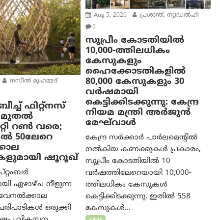
Aug 5, 2026
പ്രശാന്ത്, ന്യൂഡല്‍ഹി
0
സുപ്രീം കോടതിയിൽ
10,000-ത്തിലധികം
കേസുകളും
ഹൈക്കോടതികളിൽ
80,000 കേസുകളും 30
നസീല്‍ മുഹമ്മദ്
വർഷമായി
കെട്ടിക്കിടക്കുന്നു: കേന്ദ്ര
ച്ച് ഫിറ്റ്നസ്
നിയമ മന്ത്രി അര്‍ജുന്‍
ാം മുതൽ
മേഘ്‌വാള്‍
ിറ്റി റൺ വരെ;
ൽ 50ലേറെ
കേന്ദ്ര സർക്കാർ പാർലമെന്റിൽ
കാല
നൽകിയ കണക്കുകൾ പ്രകാരം,
കളുമായി ഷൂറൂഖ്
സുപ്രീം കോടതിയിൽ 10
പ്റ്റംബർ
വർഷത്തിലേറെയായി 10,000-
യി ഏഴാഴ്ച നീളുന്ന
ത്തിലധികം കേസുകൾ
 വേനൽക്കാല
കെട്ടിക്കിടക്കുന്നു. ഇതിൽ 558
റി പരിപാടികൾ ഒരുക്കി
കേസുകൾ...
്ഷേപ വികസന