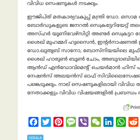
വിവിധ സെഷനുകൾ നടക്കും.
ഈജിപ്ത് മതകാര്യവകുപ്പ് മന്ത്രി ഡോ. ഒ
ബോർഡുകളുടെ ജനറൽ സെക്രട്ടേറിയേറ്റ് ത
അസ്ഹർ യൂണിവേഴ്സിറ്റി അണ്ടർ സെക്രട്ടറ
ശൈഖ് മുഹമ്മദ് ഹുസൈൻ, ഇൻ്റർനാഷണൽ ഇസ്‌
ഡോ.ഖുതുബ് സാനോ, ബോസ്നിയയിലെ മുഫ്തി
ശൈഖ് ഹാരുൺ ബൂൺ ചോം, അബുദാബിയിലെ 
ആൻഡ് എൻഡോവ്‌മെൻ്റ് ചെയർമാൻ ഹിസ് 
നേഷൻസ് അലയൻസ് ഓഫ് സിവിലൈസേഷൻ്റെ ഡ
പങ്കെടുക്കും. നാല് സെഷനുകളിലായി വിവിധ ര
നേതാക്കളും വിവിധ വിഷയങ്ങളിൽ പ്രബന്ധം അ
Fa
T
Pi
M
Vi
W
Li
W
ce
w
nt
es
b
e
n
h
KERALA