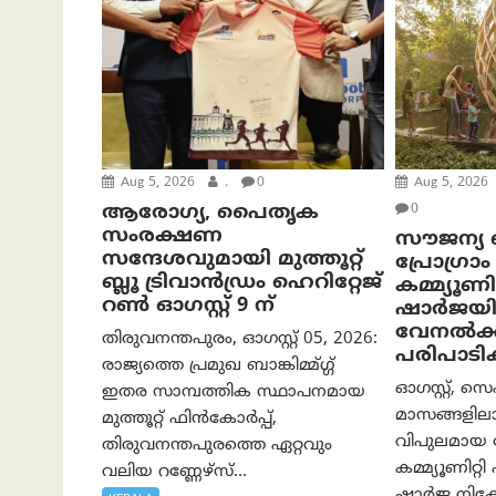
Aug 5, 2026
.
0
Aug 5, 2026
ആരോഗ്യ, പൈതൃക
0
സംരക്ഷണ
സൗജന്യ ബീ
സന്ദേശവുമായി മുത്തൂറ്റ്
പ്രോ​ഗ്ര
ബ്ലൂ ട്രിവാൻഡ്രം ഹെറിറ്റേജ്
കമ്മ്യൂണ
റൺ ഓഗസ്റ്റ് 9 ന്
ഷാർജയി
വേനൽക്
തിരുവനന്തപുരം, ഓഗസ്റ്റ് 05, 2026:
പരിപാടി
രാജ്യത്തെ പ്രമുഖ ബാങ്കിമ്മ്ഗ്ഗ്
ഓഗസ്റ്റ്, സെ
ഇതര സാമ്പത്തിക സ്ഥാപനമായ
മാസങ്ങളിലാ
മുത്തൂറ്റ് ഫിൻകോർപ്പ്,
വിപുലമായ
തിരുവനന്തപുരത്തെ ഏറ്റവും
കമ്മ്യൂണിറ്
വലിയ റണ്ണേഴ്‌സ്...
ഷാർജ നിക