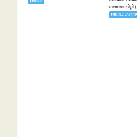
KERALA
അതോറിറ്റി (ഷ
MIDDLE EAST/G