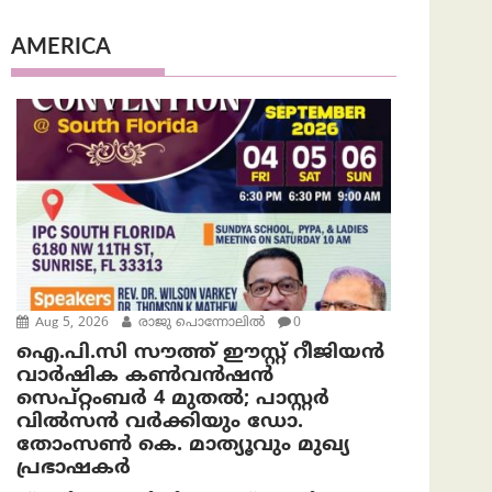
AMERICA
Aug 5, 2026
രാജു പൊന്നോലിൽ
0
ഐ.പി.സി സൗത്ത് ഈസ്റ്റ് റീജിയൻ
വാർഷിക കൺവൻഷൻ
സെപ്റ്റംബർ 4 മുതൽ; പാസ്റ്റർ
വിൽസൻ വർക്കിയും ഡോ.
തോംസൺ കെ. മാത്യൂവും മുഖ്യ
പ്രഭാഷകർ