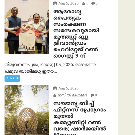
Aug 5, 2026
.
0
ആരോഗ്യ,
പൈതൃക
സംരക്ഷണ
സന്ദേശവുമായി
മുത്തൂറ്റ് ബ്ലൂ
ട്രിവാൻഡ്രം
ഹെറിറ്റേജ് റൺ
ഓഗസ്റ്റ് 9 ന്
തിരുവനന്തപുരം, ഓഗസ്റ്റ് 05, 2026: രാജ്യത്തെ
പ്രമുഖ ബാങ്കിമ്മ്ഗ്ഗ് ഇതര...
KERALA
Aug 5, 2026
നസീല്‍ മുഹമ്മദ്
0
സൗജന്യ ബീച്ച്
ഫിറ്റ്നസ് പ്രോ​ഗ്രാം
മുതൽ
കമ്മ്യൂണിറ്റി റൺ
വരെ; ഷാർജയിൽ