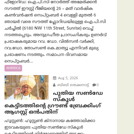
ഫ്ളോറിഡ: ഐ.പി.സി നോർത്ത് അമേരിക്കൻ
സൗത്ത് ഈസ്റ്റ് റീജിയന്റെ 26 – മത് വാർഷിക
കൺവൻഷൻ സെപ്റ്റംബർ 4 വെള്ളി മുതൽ 6
ഞായർ വരെ സൗത്ത് ഫ്ലോറിഡയിലുള്ള ഐ.പി.സി
ചർച്ചിൽ (6180 NW 11th Street, Sunrise) വെച്ച്
നടത്തപ്പെടും. അനുഗ്രഹീത പ്രാസംഗികരും ഉണർവ്
പ്രഭാഷകരുമായ റവ. ഡോ. വിൽസൻ വർക്കി,
റവ.ഡോ. തോംസൺ കെ.മാത്യൂ എന്നിവർ മുഖ്യ
പ്രഭാഷണം നടത്തും. സമാപന ദിവസമായ
സെപ്റ്റംബർ...
AMERICA
Aug 5, 2026
ബിബി തെക്കനാട്ട്
0
പുതിയ സൺഡേ
സ്കൂൾ
കെട്ടിടത്തിന്റെ ഗ്രൗണ്ട് ബ്രേക്കിംഗ്
ആഗസ്റ്റ് ഒൻപതിന്
ഹൂസ്റ്റൺ: ഹൂസ്റ്റൺ ക്നാനായ കത്തോലിക്കാ
ഇടവകയുടെ പുതിയ സൺഡേ സ്കൂൾ