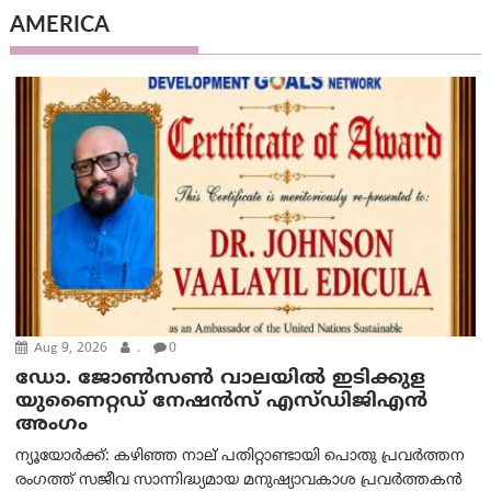
AMERICA
Aug 9, 2026
.
0
ഡോ. ജോൺസൺ വാലയിൽ ഇടിക്കുള
യുണൈറ്റഡ് നേഷൻസ് എസ്ഡിജിഎൻ
അംഗം
ന്യൂയോര്‍ക്ക്: കഴിഞ്ഞ നാല് പതിറ്റാണ്ടായി പൊതു പ്രവർത്തന
രംഗത്ത് സജീവ സാന്നിദ്ധ്യമായ മനുഷ്യാവകാശ പ്രവർത്തകൻ