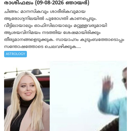
രാശിഫലം (09-08-2026 ഞായര്‍)
ചിങ്ങം: മാനസികവും ശാരീരികവുമായ
ആരോഗ്യനിലയിൽ പുരോഗതി കാണപ്പെടും.
വീട്ടിലായാലും ഓഫിസിലായാലും മറ്റുള്ളവരുമായി
ആശയവിനിമയം നടത്തിയ ശേഷമായിരിക്കും
തീരുമാനങ്ങളെടുക്കുക. സായാഹ്നം കുടുംബത്തോടൊപ്പം
സന്തോഷത്തോടെ ചെലവഴിക്കുക....
ASTROLOGY