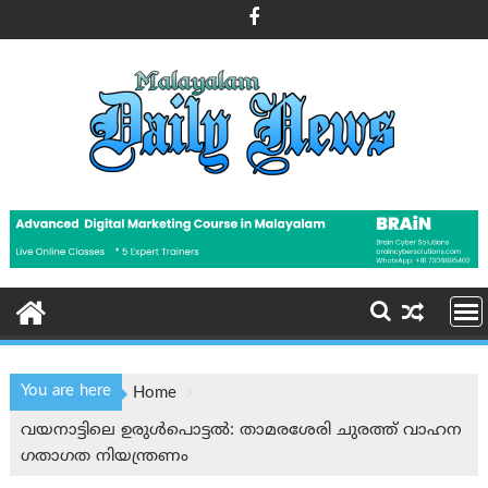
Skip
to
content
You are here
Home
വയനാട്ടിലെ ഉരുൾപൊട്ടൽ: താമരശേരി ചുരത്ത് വാഹന
ഗതാഗത നിയന്ത്രണം