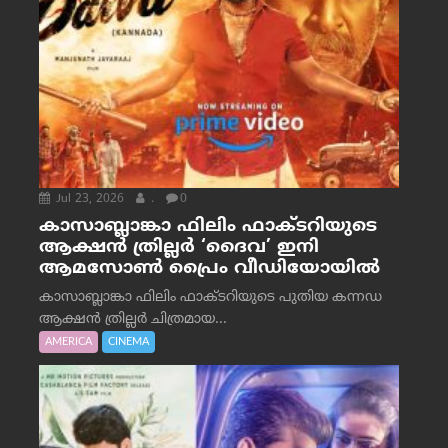
Jul 23, 2026
.
0
കാസാബ്ലാങ്കാ ഫിലിം ഫാക്ടറിയുടെ
ആക്ഷൻ ത്രില്ലർ ‘ദൈവ’ ഇനി
ആമസോൺ പ്രൈം വീഡിയോയിൽ
കാസാബ്ലാങ്കാ ഫിലിം ഫാക്ടറിയുടെ പുതിയ കന്നഡ
ആക്ഷൻ ത്രില്ലർ ചിത്രമായ...
AMERICA
CINEMA