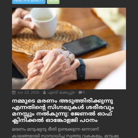
HEALTH & BEAUTY
INDIA
Jun 23, 2026
എബി മക്കപ്പുഴ
0
നമ്മുടെ മരണം അടുത്തിരിക്കുന്നു
എന്നതിന്റെ സിഗ്നലുകൾ ശരീരവും
മനസ്സും നല്‍കുന്നു: ജേണല്‍ ഓഫ്
ക്ലിനിക്കല്‍ ഓങ്കോളജി പഠനം
മരണം മനുഷ്യനു ഭീതി ഉണ്ടക്കുന്ന ഒന്നാണ്.
കാലങ്ങളായി സാമ്പാധിച്ച സ്വത്തു വകകളും, മനുഷ്യ