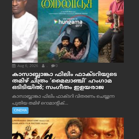
Aug 6, 2026
.
0
കാസാബ്ലാങ്കാ ഫിലിം ഫാക്ടറിയുടെ
തമിഴ് ചിത്രം ‘മൈലാഞ്ചി’ ഹംഗാമ
ഒടിടിയിൽ; സംഗീതം ഇളയരാജ
കാസാബ്ലാങ്കാ ഫിലിം ഫാക്ടറി വിതരണം ചെയ്യുന്ന
പുതിയ തമിഴ് റൊമാന്റിക്...
CINEMA