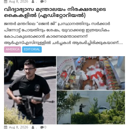
Aug 8, 2026
.
0
വിദ്യാഭ്യാസ മന്ത്രാലയം നിരക്ഷരരുടെ
കൈകളിൽ (എഡിറ്റോറിയല്‍)
ജന്തർ മന്തറിലെ “ജെൻ ജി” പ്രസ്ഥാനത്തിനും സർക്കാർ
പിന്നോട്ട് പോയതിനും ശേഷം, യുവാക്കളെ ഇത്രയധികം
കോപാകുലരാക്കാൻ കാരണമെന്താണെന്ന്
ആർ‌എസ്‌എസിനുള്ളിൽ ചർച്ചകൾ ആരംഭിച്ചിരിക്കുകയാണ്....
AMERICA
EDITORIAL
Aug 8, 2026
.
0