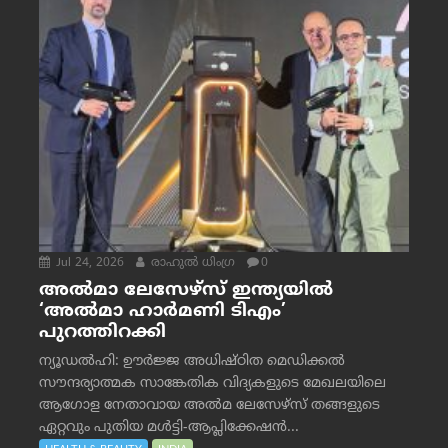
Jul 24, 2026
രാഹുല്‍ ധിംഗ്ര
0
അൽമാ ലേസേഴ്സ് ഇന്ത്യയിൽ
‘അൽമാ ഹാർമണി ടിഎം’
പുറത്തിറക്കി
ന്യൂഡൽഹി: ഊർജ്ജ അധിഷ്ഠിത മെഡിക്കൽ
സൗന്ദര്യാത്മക സാങ്കേതിക വിദ്യകളുടെ മേഖലയിലെ
ആഗോള നേതാവായ അൽമ ലേസേഴ്സ് തങ്ങളുടെ
ഏറ്റവും പുതിയ മൾട്ടി-ആപ്ലിക്കേഷൻ...