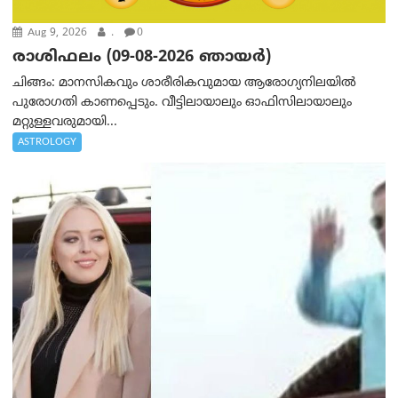
Aug 9, 2026
.
0
രാശിഫലം (09-08-2026 ഞായര്‍)
ചിങ്ങം: മാനസികവും ശാരീരികവുമായ ആരോഗ്യനിലയിൽ
പുരോഗതി കാണപ്പെടും. വീട്ടിലായാലും ഓഫിസിലായാലും
മറ്റുള്ളവരുമായി...
ASTROLOGY