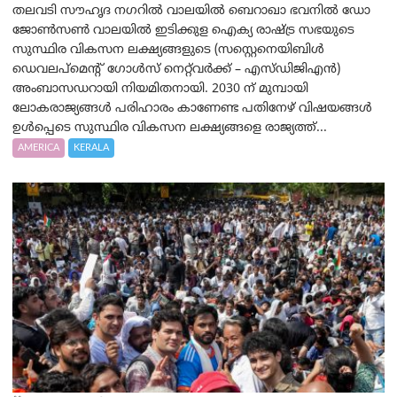
തലവടി സൗഹൃദ നഗറിൽ വാലയിൽ ബെറാഖാ ഭവനിൽ ഡോ
ജോൺസൺ വാലയിൽ ഇടിക്കുള ഐക്യ രാഷ്ട്ര സഭയുടെ
സുസ്ഥിര വികസന ലക്ഷ്യങ്ങളുടെ (സസ്റ്റെനെയിബിൾ
ഡെവലപ്‌മെന്റ് ഗോൾസ് നെറ്റ്‌വർക്ക് – എസ്ഡിജിഎൻ)
അംബാസഡറായി നിയമിതനായി. 2030 ന് മുമ്പായി
ലോകരാജ്യങ്ങൾ പരിഹാരം കാണേണ്ട പതിനേഴ് വിഷയങ്ങൾ
ഉൾപ്പെടെ സുസ്ഥിര വികസന ലക്ഷ്യങ്ങളെ രാജ്യത്ത്...
AMERICA
KERALA