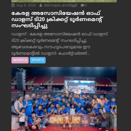
Aug 4, 2026
അനശ്വരം മാമ്പിള്ളി
0
കേരള അസോസിയേഷൻ ഓഫ്
ഡാളസ് ടി20 ക്രിക്കറ്റ് ടൂർണമെന്റ്
സംഘടിപ്പിച്ചു
ഡാളസ് : കേരള അസോസിയേഷൻ ഓഫ് ഡാളസ്
ടി20 ക്രിക്കറ്റ് ടൂർണമെന്റ് സംഘടിപ്പിച്ചു.
ആവേശകരവും സൗഹൃദപരവുമായ ഈ
ടൂർണമെന്റിൽ ഡാളസ്- ഫോർട്ട്‌വര്‍ത്ത്...
AMERICA
SPORTS