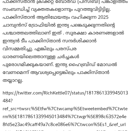
പാക്കിസ്താന്‍ ക്രിക്കറ്റ് ബോർഡ് (പിസിബി) പങ്കാളിത്തം
സംബന്ധിച്ച് വ്യക്തതകളൊന്നും പുറത്തുവിട്ടിട്ടില്ല.
പാക്കിസ്താന്‍ ആതിഥേയത്വം വഹിക്കുന്ന 2025
ചാമ്പ്യൻസ് ട്രോഫിയിൽ ഇന്ത്യ പങ്കെടുക്കുന്നതിൻ്റെ
പശ്ചാത്തലത്തിലാണ് ഇത് . സുരക്ഷാ കാരണങ്ങളാൽ
ഇന്ത്യൻ ടീം പാക്കിസ്താന്‍ സന്ദർശിക്കാൻ
വിസമ്മതിച്ചു. എങ്കിലും പരസ്പര
ധാരണയിലെത്താനുള്ള ചർച്ചകൾ
പുരോഗമിക്കുകയാണ്. ഇന്ത്യ ഹൈബ്രിഡ് മോഡൽ
വേണമെന്ന് ആവശ്യപ്പെട്ടെങ്കിലും പാക്കിസ്താന്‍
തയ്യാറല്ല.
https://twitter.com/RichKettle07/status/1817861339945013
484?
ref_src=twsrc%5Etfw%7Ctwcamp%5Etweetembed%7Ctwte
rm%5E1817861339945013484%7Ctwgr%5E898c63572e4e
8fd5e23ac49caff49a7c8ce086e6%7Ctwcon%5Es1_&ref_url