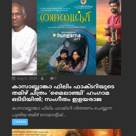
Aug 6, 2026
.
0
കാസാബ്ലാങ്കാ ഫിലിം ഫാക്ടറിയുടെ
തമിഴ് ചിത്രം ‘മൈലാഞ്ചി’ ഹംഗാമ
ഒടിടിയിൽ; സംഗീതം ഇളയരാജ
കാസാബ്ലാങ്കാ ഫിലിം ഫാക്ടറി വിതരണം ചെയ്യുന്ന
പുതിയ തമിഴ് റൊമാന്റിക്...
CINEMA