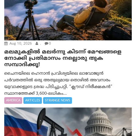
Aug 10, 2026
.
0
മലമുകളില്‍ മലര്‍ന്നു കിടന്ന് മേഘങ്ങളെ
നോക്കി പ്രതിമാസം നല്ലൊരു തുക
സമ്പാദിക്കൂ!
ചൈനയിലെ ഹെനാൻ പ്രവിശ്യയിലെ ലാവോജുൻ
പർവതത്തിൽ ഒരു അതുല്യമായ തൊഴിൽ അവസരം
യുവാക്കളുടെ ശ്രദ്ധ പിടിച്ചുപറ്റി. “ക്ലൗഡ് നിരീക്ഷകൻ”
സ്ഥാനത്തേക്ക് 3,600-ലധികം...
AMERICA
ARTICLES
STRANGE NEWS