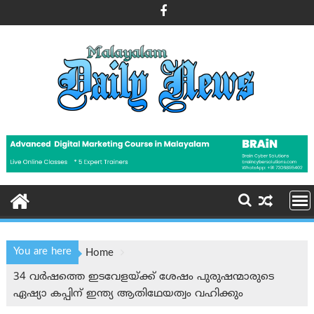
Skip
to
content
You are here
Home
34 വർഷത്തെ ഇടവേളയ്ക്ക് ശേഷം പുരുഷന്മാരുടെ
ഏഷ്യാ കപ്പിന് ഇന്ത്യ ആതിഥേയത്വം വഹിക്കും