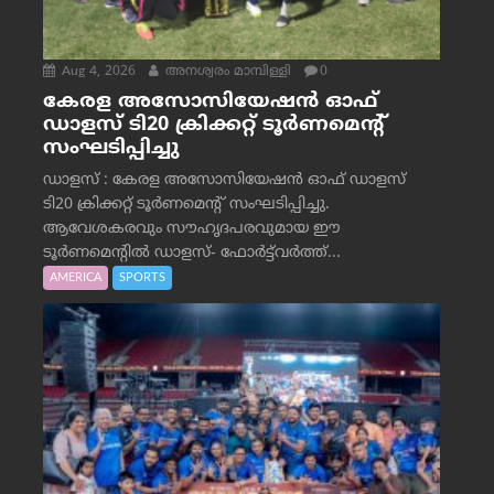
Aug 4, 2026
അനശ്വരം മാമ്പിള്ളി
0
കേരള അസോസിയേഷൻ ഓഫ്
ഡാളസ് ടി20 ക്രിക്കറ്റ് ടൂർണമെന്റ്
സംഘടിപ്പിച്ചു
ഡാളസ് : കേരള അസോസിയേഷൻ ഓഫ് ഡാളസ്
ടി20 ക്രിക്കറ്റ് ടൂർണമെന്റ് സംഘടിപ്പിച്ചു.
ആവേശകരവും സൗഹൃദപരവുമായ ഈ
ടൂർണമെന്റിൽ ഡാളസ്- ഫോർട്ട്‌വര്‍ത്ത്...
AMERICA
SPORTS