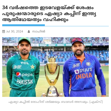
34 വർഷത്തെ ഇടവേളയ്ക്ക് ശേഷം
പുരുഷന്മാരുടെ ഏഷ്യാ കപ്പിന് ഇന്ത്യ
ആതിഥേയത്വം വഹിക്കും
Jul 30, 2024
സാഹില്‍
ഏഷ്യാ കപ്പിൽ രോഹിത് ശർമ്മയും ബാബർ അസമും. (എക്സ്)