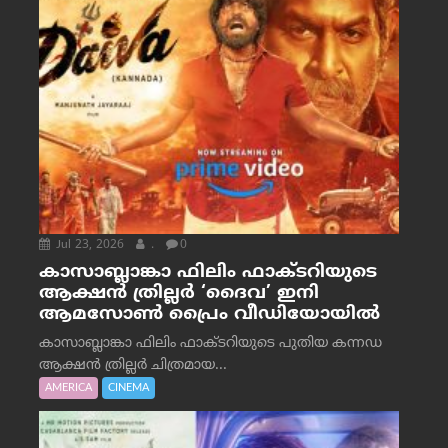
Jul 23, 2026
.
0
കാസാബ്ലാങ്കാ ഫിലിം ഫാക്ടറിയുടെ
ആക്ഷൻ ത്രില്ലർ ‘ദൈവ’ ഇനി
ആമസോൺ പ്രൈം വീഡിയോയിൽ
കാസാബ്ലാങ്കാ ഫിലിം ഫാക്ടറിയുടെ പുതിയ കന്നഡ
ആക്ഷൻ ത്രില്ലർ ചിത്രമായ...
AMERICA
CINEMA