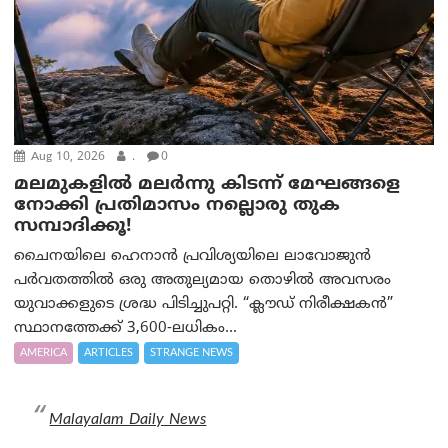
Aug 10, 2026
.
0
മലമുകളില്‍ മലര്‍ന്നു കിടന്ന് മേഘങ്ങളെ
നോക്കി പ്രതിമാസം നല്ലൊരു തുക
സമ്പാദിക്കൂ!
ചൈനയിലെ ഹെനാൻ പ്രവിശ്യയിലെ ലാവോജുൻ
പർവതത്തിൽ ഒരു അതുല്യമായ തൊഴിൽ അവസരം
യുവാക്കളുടെ ശ്രദ്ധ പിടിച്ചുപറ്റി. “ക്ലൗഡ് നിരീക്ഷകൻ”
സ്ഥാനത്തേക്ക് 3,600-ലധികം...
AMERICA
ARTICLES
STRANGE NEWS
Malayalam Daily News