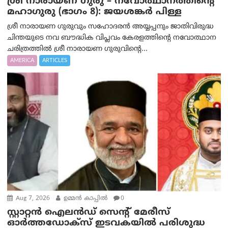
ശ്രീ നാരായണ ഗുരു – നവോത്ഥാനത്തിന്റെ
മഹാഗുരു (ഭാഗം 8): ജയശങ്കര്‍ പിള്ള
ശ്രീ നാരായണ ഗുരുവും സഹോദരൻ അയ്യപ്പനും ജാതിവിരുദ്ധ
ചിന്തയുടെ നവ ബൗദ്ധിക വിപ്ലവം കേരളത്തിന്റെ നവോത്ഥാന
ചരിത്രത്തിൽ ശ്രീ നാരായണ ഗുരുവിന്റെ...
AMERICA
ARTICLES
Aug 7, 2026
ഉമ്മന്‍ കാപ്പില്‍
0
സ്റ്റാറ്റൻ ഐലൻഡ് സെന്റ് മേരീസ്
ഓർത്തഡോക്സ് ഇടവകയിൽ പരിശുദ്ധ