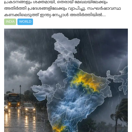
പ്രകടനങ്ങളും ശക്തമായി, തെരായ് മേഖലയിലേക്കും
അതിർത്തി പ്രദേശങ്ങളിലേക്കും വ്യാപിച്ചു. സംഘർഷാവസ്ഥ
കണക്കിലെടുത്ത് ഇന്ത്യ-നേപ്പാൾ അതിർത്തിയിൽ...
INDIA
WORLD