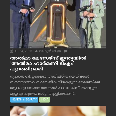
Jul 24, 2026
രാഹുല്‍ ധിംഗ്ര
0
അൽമാ ലേസേഴ്സ് ഇന്ത്യയിൽ
‘അൽമാ ഹാർമണി ടിഎം’
പുറത്തിറക്കി
ന്യൂഡൽഹി: ഊർജ്ജ അധിഷ്ഠിത മെഡിക്കൽ
സൗന്ദര്യാത്മക സാങ്കേതിക വിദ്യകളുടെ മേഖലയിലെ
ആഗോള നേതാവായ അൽമ ലേസേഴ്സ് തങ്ങളുടെ
ഏറ്റവും പുതിയ മൾട്ടി-ആപ്ലിക്കേഷൻ...
HEALTH & BEAUTY
INDIA