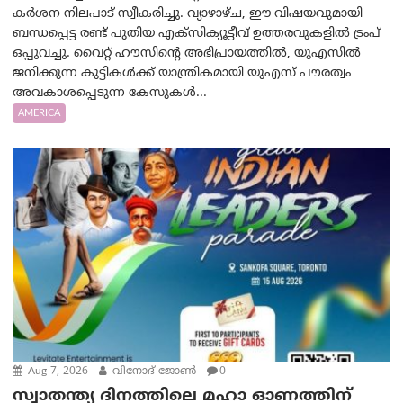
കർശന നിലപാട് സ്വീകരിച്ചു. വ്യാഴാഴ്ച, ഈ വിഷയവുമായി
ബന്ധപ്പെട്ട രണ്ട് പുതിയ എക്സിക്യൂട്ടീവ് ഉത്തരവുകളിൽ ട്രംപ്
ഒപ്പുവച്ചു. വൈറ്റ് ഹൗസിന്റെ അഭിപ്രായത്തിൽ, യുഎസിൽ
ജനിക്കുന്ന കുട്ടികൾക്ക് യാന്ത്രികമായി യുഎസ് പൗരത്വം
അവകാശപ്പെടുന്ന കേസുകൾ...
AMERICA
Aug 7, 2026
വിനോദ് ജോൺ
0
സ്വാതന്ത്യ ദിനത്തിലെ മഹാ ഓണത്തിന്