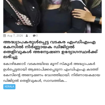
Aug 7, 2026
.
0
അദ്ധ്യാപകരുള്‍പ്പെട്ട വടകര എംഡി‌എം‌എ
കേസില്‍ നിര്‍ണ്ണായക ഡിജിറ്റല്‍
തെളിവുകള്‍ അന്വേഷണ ഉദ്യോഗസ്ഥര്‍ക്ക്
ലഭിച്ചു
കോഴിക്കോട്: വടകരയിലെ മൂന്ന് സ്കൂൾ അദ്ധ്യാപകർ
ഉൾപ്പെട്ടതായി ആരോപിക്കപ്പെടുന്ന എംഡിഎംഎ കടത്ത്
കേസിന്റെ അന്വേഷണം വേഗത്തിലായി. നിർണായകമായ
ഡിജിറ്റൽ തെളിവുകൾ, സാമ്പത്തിക...
KERALA