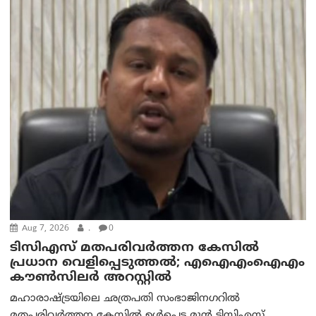
Aug 7, 2026
.
0
ടിസിഎസ് മതപരിവർത്തന കേസിൽ
പ്രധാന വെളിപ്പെടുത്തൽ; എഐഎംഐഎം
കൗൺസിലർ അറസ്റ്റിൽ
മഹാരാഷ്ട്രയിലെ ഛത്രപതി സംഭാജിനഗറിൽ
മതപരിവർത്തന കേസിൽ ഉൾപ്പെട്ട മുൻ ടിസിഎസ്