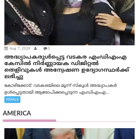
Aug 7, 2026
.
0
അദ്ധ്യാപകരുള്‍പ്പെട്ട വടകര എംഡി‌എം‌എ
കേസില്‍ നിര്‍ണ്ണായക ഡിജിറ്റല്‍
തെളിവുകള്‍ അന്വേഷണ ഉദ്യോഗസ്ഥര്‍ക്ക്
ലഭിച്ചു
കോഴിക്കോട്: വടകരയിലെ മൂന്ന് സ്കൂൾ അദ്ധ്യാപകർ
ഉൾപ്പെട്ടതായി ആരോപിക്കപ്പെടുന്ന എംഡിഎംഎ...
KERALA
AMERICA