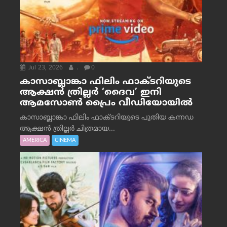
Jul 23, 2026
.
0
കാസാബ്ലാങ്കാ ഫിലിം ഫാക്ടറിയുടെ
ആക്ഷൻ ത്രില്ലർ ‘ദൈവ’ ഇനി
ആമസോൺ പ്രൈം വീഡിയോയിൽ
കാസാബ്ലാങ്കാ ഫിലിം ഫാക്ടറിയുടെ പുതിയ കന്നഡ
ആക്ഷൻ ത്രില്ലർ ചിത്രമായ...
AMERICA
CINEMA