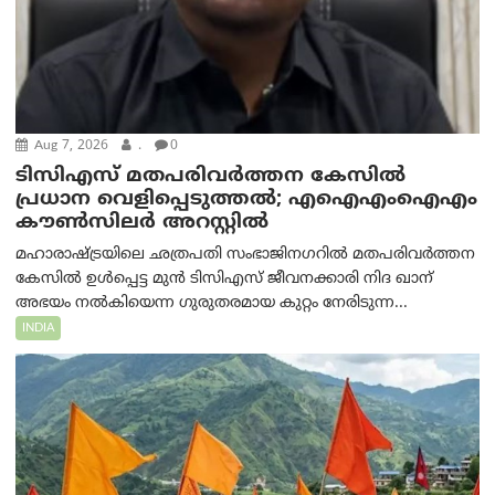
Aug 7, 2026
.
0
ടിസിഎസ് മതപരിവർത്തന കേസിൽ
പ്രധാന വെളിപ്പെടുത്തൽ; എഐഎംഐഎം
കൗൺസിലർ അറസ്റ്റിൽ
മഹാരാഷ്ട്രയിലെ ഛത്രപതി സംഭാജിനഗറിൽ മതപരിവർത്തന
കേസിൽ ഉൾപ്പെട്ട മുൻ ടിസിഎസ് ജീവനക്കാരി നിദ ഖാന്
അഭയം നൽകിയെന്ന ഗുരുതരമായ കുറ്റം നേരിടുന്ന...
INDIA