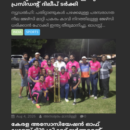
പ്രസിഡന്റ് ദിലീപ് ടര്‍ക്കി
ന്യൂഡൽഹി: പതിറ്റാണ്ടുകൾ പഴക്കമുള്ള പരമ്പരാഗത
നീല ജേഴ്‌സി മാറ്റി പകരം കാവി നിറത്തിലുള്ള ജേഴ്‌സി
ധരിക്കാൻ ഹോക്കി ഇന്ത്യ തീരുമാനിച്ചു. ഓഗസ്റ്റ്...
INDIA
SPORTS
Aug 4, 2026
അനശ്വരം മാമ്പിള്ളി
0
കേരള അസോസിയേഷൻ ഓഫ്