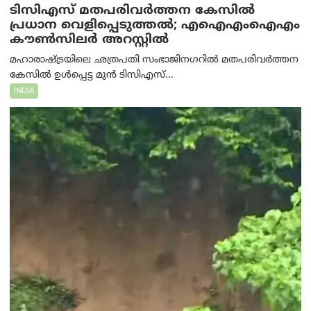
ടിസിഎസ് മതപരിവർത്തന കേസിൽ
പ്രധാന വെളിപ്പെടുത്തൽ; എഐഎംഐഎം
കൗൺസിലർ അറസ്റ്റിൽ
മഹാരാഷ്ട്രയിലെ ഛത്രപതി സംഭാജിനഗറിൽ മതപരിവർത്തന
കേസിൽ ഉൾപ്പെട്ട മുൻ ടിസിഎസ്...
INDIA