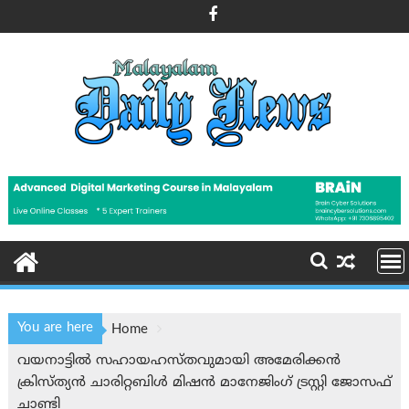
Skip
to
content
You are here
Home
വയനാട്ടിൽ സഹായഹസ്തവുമായി അമേരിക്കൻ
ക്രിസ്ത്യൻ ചാരിറ്റബിൾ മിഷൻ മാനേജിംഗ് ട്രസ്റ്റി ജോസഫ്
ചാണ്ടി