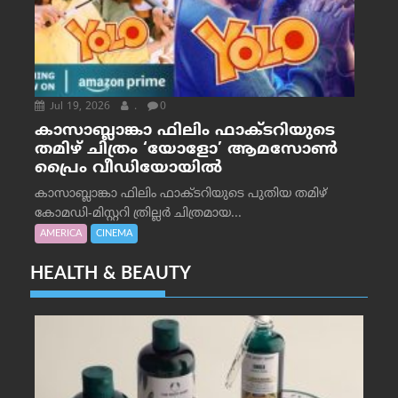
Jul 19, 2026
.
0
കാസാബ്ലാങ്കാ ഫിലിം ഫാക്ടറിയുടെ
തമിഴ് ചിത്രം ‘യോളോ’ ആമസോൺ
പ്രൈം വീഡിയോയിൽ
കാസാബ്ലാങ്കാ ഫിലിം ഫാക്ടറിയുടെ പുതിയ തമിഴ്
കോമഡി-മിസ്റ്ററി ത്രില്ലർ ചിത്രമായ...
AMERICA
CINEMA
HEALTH & BEAUTY