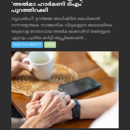
‘അൽമാ ഹാർമണി ടിഎം’
പുറത്തിറക്കി
ന്യൂഡൽഹി: ഊർജ്ജ അധിഷ്ഠിത മെഡിക്കൽ
സൗന്ദര്യാത്മക സാങ്കേതിക വിദ്യകളുടെ മേഖലയിലെ
ആഗോള നേതാവായ അൽമ ലേസേഴ്സ് തങ്ങളുടെ
ഏറ്റവും പുതിയ മൾട്ടി-ആപ്ലിക്കേഷൻ...
HEALTH & BEAUTY
INDIA