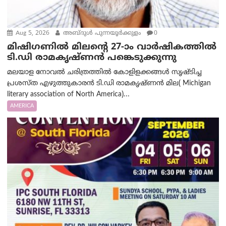
Aug 5, 2026
അബ്ദുൾ പുന്നയൂർക്കുളം
0
മിഷിഗണിൽ മിലന്റെ 27-ാം വാർഷികത്തിൽ
ടി.ഡി രാമകൃഷ്ണൻ പങ്കെടുക്കുന്നു
മലയാള നോവൽ ചരിത്രത്തിൽ കോളിളക്കങ്ങൾ സൃഷ്ടിച്ച
പ്രശസ്‌ത എഴുത്തുകാരൻ ടി.ഡി രാമകൃഷ്ണൻ മില( Michigan
literary association of North America)...
AMERICA