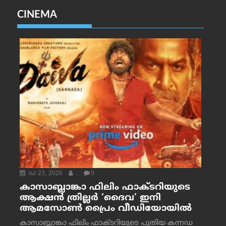
CINEMA
Jul 23, 2026
.
0
കാസാബ്ലാങ്കാ ഫിലിം ഫാക്ടറിയുടെ
ആക്ഷൻ ത്രില്ലർ ‘ദൈവ’ ഇനി
ആമസോൺ പ്രൈം വീഡിയോയിൽ
കാസാബ്ലാങ്കാ ഫിലിം ഫാക്ടറിയുടെ പുതിയ കന്നഡ