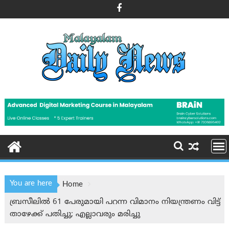
Skip
to
content
You are here
Home
ബ്രസീലിൽ 61 പേരുമായി പറന്ന വിമാനം നിയന്ത്രണം വിട്ട്
താഴേക്ക് പതിച്ചു; എല്ലാവരും മരിച്ചു