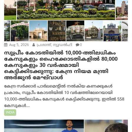
Aug 5, 2026
പ്രശാന്ത്, ന്യൂഡല്‍ഹി
0
സുപ്രീം കോടതിയിൽ 10,000-ത്തിലധികം
കേസുകളും ഹൈക്കോടതികളിൽ 80,000
കേസുകളും 30 വർഷമായി
കെട്ടിക്കിടക്കുന്നു: കേന്ദ്ര നിയമ മന്ത്രി
അര്‍ജുന്‍ മേഘ്‌വാള്‍
കേന്ദ്ര സർക്കാർ പാർലമെന്റിൽ നൽകിയ കണക്കുകൾ
പ്രകാരം, സുപ്രീം കോടതിയിൽ 10 വർഷത്തിലേറെയായി
10,000-ത്തിലധികം കേസുകൾ കെട്ടിക്കിടക്കുന്നു. ഇതിൽ 558
കേസുകൾ...
INDIA