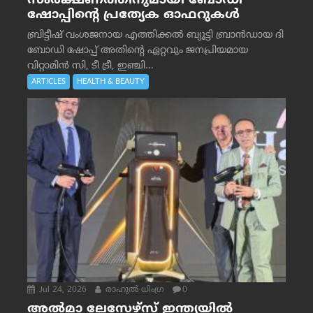
സംരക്ഷണത്തിനുമായി ബോഡി
ഷോപ്പിന്റെ പ്രത്യേക ഓഫറുകൾ
ബ്രിട്ടീഷ് വംശജനായ എത്തിക്കൽ ബ്യൂട്ടി ബ്രാൻഡായ ദി
ബോഡി ഷോപ്പ് അതിന്റെ ഏറ്റവും ജനപ്രിയമായ
വിറ്റാമിൻ സി, ടീ ട്രീ, ഇഞ്ചി...
ARTICLES
HEALTH & BEAUTY
Jul 24, 2026
രാഹുല്‍ ധിംഗ്ര
0
അൽമാ ലേസേഴ്സ് ഇന്ത്യയിൽ