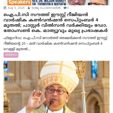
Aug 5, 2026
രാജു പൊന്നോലിൽ
0
ഐ.പി.സി സൗത്ത് ഈസ്റ്റ് റീജിയൻ
വാർഷിക കൺവൻഷൻ സെപ്റ്റംബർ 4
മുതൽ; പാസ്റ്റർ വിൽസൻ വർക്കിയും ഡോ.
തോംസൺ കെ. മാത്യൂവും മുഖ്യ പ്രഭാഷകർ
ഫ്ളോറിഡ: ഐ.പി.സി നോർത്ത് അമേരിക്കൻ സൗത്ത് ഈസ്റ്റ്
റീജിയന്റെ 26 – മത് വാർഷിക കൺവൻഷൻ സെപ്റ്റംബർ 4
വെള്ളി മുതൽ...
AMERICA