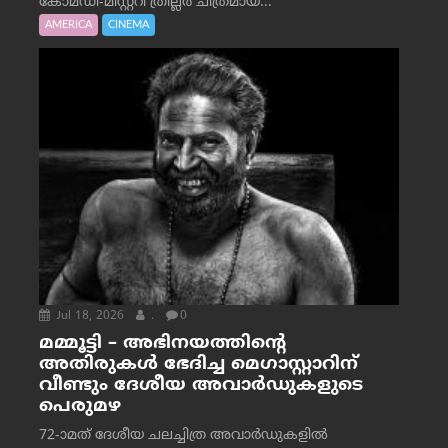
കോമഡി-മിസ്റ്ററി ത്രില്ലർ ചിത്രമായ...
AMERICA
CINEMA
Jul 18, 2026
.
0
മമ്മൂട്ടി – അഭിനയത്തിന്റെ
അതിരുകൾ ഭേദിച്ച മെഗാസ്റ്റാറിന്
വീണ്ടും ദേശീയ അവാർഡുകളുടെ
പെരുമഴ
72-ാമത് ദേശീയ ചലച്ചിത്ര അവാര്‍ഡുകളില്‍