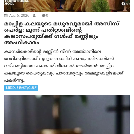
Aug 6, 2026
.
0
മാപ്പിള കലയുടെ മധുരവുമായി അസീസ്
പെർള; മൂന്ന് പതിറ്റാണ്ടിന്റെ
കലാസപര്യയ്ക്ക് ഗൾഫ് മണ്ണിലും
അംഗീകാരം
കാസർകോടിന്റെ മണ്ണിൽ നിന്ന് അജ്മാനിലെ
വേദികളിലേക്ക് നൂറുകണക്കിന് കലാപ്രതിഭകൾക്ക്
വഴികാട്ടിയായ കലാപരിശീലകൻ അജ്മാൻ: മാപ്പിള
കലയുടെ പൈതൃകവും പാരമ്പര്യവും തലമുറകളിലേക്ക്
പകർന്നു...
MIDDLE EAST/GULF