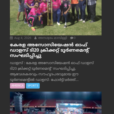
Aug 4, 2026
അനശ്വരം മാമ്പിള്ളി
0
കേരള അസോസിയേഷൻ ഓഫ്
ഡാളസ് ടി20 ക്രിക്കറ്റ് ടൂർണമെന്റ്
സംഘടിപ്പിച്ചു
ഡാളസ് : കേരള അസോസിയേഷൻ ഓഫ് ഡാളസ്
ടി20 ക്രിക്കറ്റ് ടൂർണമെന്റ് സംഘടിപ്പിച്ചു.
ആവേശകരവും സൗഹൃദപരവുമായ ഈ
ടൂർണമെന്റിൽ ഡാളസ്- ഫോർട്ട്‌വര്‍ത്ത്...
AMERICA
SPORTS