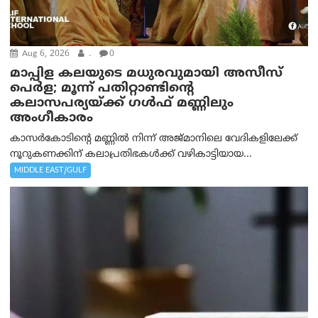
Aug 6, 2026
.
0
മാപ്പിള കലയുടെ മധുരവുമായി അസീസ്
പെർള; മൂന്ന് പതിറ്റാണ്ടിന്റെ
കലാസപര്യയ്ക്ക് ഗൾഫ് മണ്ണിലും
അംഗീകാരം
കാസർകോടിന്റെ മണ്ണിൽ നിന്ന് അജ്മാനിലെ വേദികളിലേക്ക്
നൂറുകണക്കിന് കലാപ്രതിഭകൾക്ക് വഴികാട്ടിയായ...
MIDDLE EAST/GULF