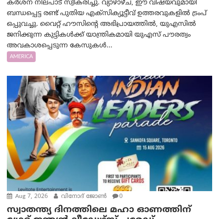
കർശന നിലപാട് സ്വീകരിച്ചു. വ്യാഴാഴ്ച, ഈ വിഷയവുമായി
ബന്ധപ്പെട്ട രണ്ട് പുതിയ എക്സിക്യൂട്ടീവ് ഉത്തരവുകളിൽ ട്രംപ്
ഒപ്പുവച്ചു. വൈറ്റ് ഹൗസിന്റെ അഭിപ്രായത്തിൽ, യുഎസിൽ
ജനിക്കുന്ന കുട്ടികൾക്ക് യാന്ത്രികമായി യുഎസ് പൗരത്വം
അവകാശപ്പെടുന്ന കേസുകൾ...
AMERICA
Aug 7, 2026
വിനോദ് ജോൺ
0
സ്വാതന്ത്യ ദിനത്തിലെ മഹാ ഓണത്തിന്