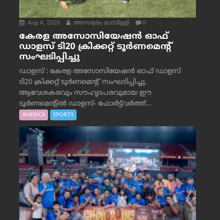
Aug 4, 2026
അനശ്വരം മാമ്പിള്ളി
0
കേരള അസോസിയേഷൻ ഓഫ്
ഡാളസ് ടി20 ക്രിക്കറ്റ് ടൂർണമെന്റ്
സംഘടിപ്പിച്ചു
ഡാളസ് : കേരള അസോസിയേഷൻ ഓഫ് ഡാളസ്
ടി20 ക്രിക്കറ്റ് ടൂർണമെന്റ് സംഘടിപ്പിച്ചു.
ആവേശകരവും സൗഹൃദപരവുമായ ഈ
ടൂർണമെന്റിൽ ഡാളസ്- ഫോർട്ട്‌വര്‍ത്ത്...
AMERICA
SPORTS