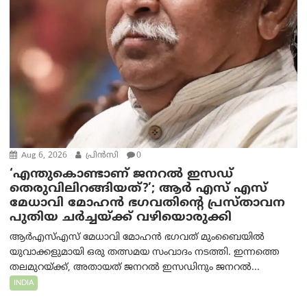
Aug 6, 2026
പ്രിന്‍സി
0
‘എന്തുകൊണ്ടാണ് ജനറൽ ഇസഡ്
തെരുവിലിറങ്ങിയത്?’; ആര്‍ എസ് എസ്
മേധാവി മോഹൻ ഭഗവതിന്റെ പ്രസ്താവന
പുതിയ ചര്‍ച്ചയ്ക്ക് വഴിയൊരുക്കി
ആർ‌എസ്‌എസ് മേധാവി മോഹൻ ഭഗവത് മുംബൈയിൽ
യുവാക്കളുമായി ഒരു തത്സമയ സംവാദം നടത്തി. ഇന്നത്തെ
തലമുറയ്ക്ക്, അതായത് ജനറൽ ഇസഡിനും ജനറൽ...
INDIA