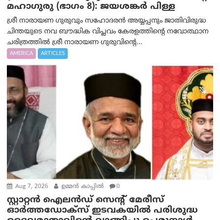
മഹാഗുരു (ഭാഗം 8): ജയശങ്കര്‍ പിള്ള
ശ്രീ നാരായണ ഗുരുവും സഹോദരൻ അയ്യപ്പനും ജാതിവിരുദ്ധ
ചിന്തയുടെ നവ ബൗദ്ധിക വിപ്ലവം കേരളത്തിന്റെ നവോത്ഥാന
ചരിത്രത്തിൽ ശ്രീ നാരായണ ഗുരുവിന്റെ...
AMERICA
ARTICLES
Aug 7, 2026
ഉമ്മന്‍ കാപ്പില്‍
0
സ്റ്റാറ്റൻ ഐലൻഡ് സെന്റ് മേരീസ്
ഓർത്തഡോക്സ് ഇടവകയിൽ പരിശുദ്ധ