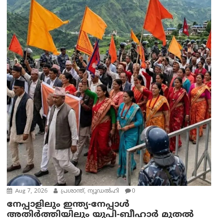
Aug 7, 2026
പ്രശാന്ത്, ന്യൂഡല്‍ഹി
0
നേപ്പാളിലും ഇന്ത്യ-നേപ്പാൾ
അതിർത്തിയിലും യുപി-ബീഹാർ മുതൽ