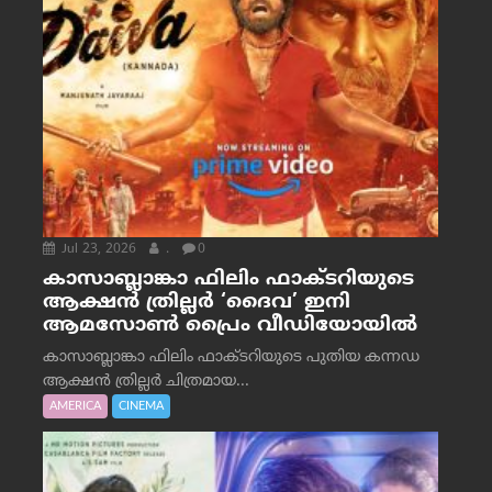
Jul 23, 2026
.
0
കാസാബ്ലാങ്കാ ഫിലിം ഫാക്ടറിയുടെ
ആക്ഷൻ ത്രില്ലർ ‘ദൈവ’ ഇനി
ആമസോൺ പ്രൈം വീഡിയോയിൽ
കാസാബ്ലാങ്കാ ഫിലിം ഫാക്ടറിയുടെ പുതിയ കന്നഡ
ആക്ഷൻ ത്രില്ലർ ചിത്രമായ...
AMERICA
CINEMA