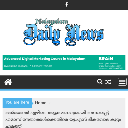
Skip
to
content
You are here
Home
ഒക്‌ടോബർ ഏഴിലെ ആക്രമണവുമായി ബന്ധപ്പെട്ട്
ഹമാസ് നേതാക്കൾക്കെതിരെ യു.എസ് ഭീകരവാദ കുറ്റം
ചുമത്തി