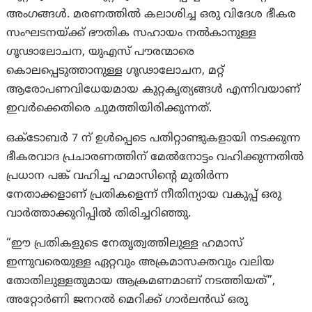
അംഗങ്ങൾ. മരണത്തിൽ കലാശിച്ച ഒരു വിദേശ ഭീകര
സംഘടനയ്ക്ക് ഭൗതിക സഹായം നൽകാനുള്ള
ഗൂഢാലോചന, യുഎസ് പൗരന്മാരെ
കൊലപ്പെടുത്താനുള്ള ഗൂഢാലോചന, മറ്റ്
ആരോപണവിധേയമായ കുറ്റകൃത്യങ്ങൾ എന്നിവയാണ്
ഇവർക്കെതിരെ ചുമത്തിയിരിക്കുന്നത്.
ഒക്‌ടോബർ 7 ന് ഉൾപ്പെടെ പതിറ്റാണ്ടുകളായി നടക്കുന്ന
ഭീകരവാദ പ്രചാരണത്തിന് മേൽനോട്ടം വഹിക്കുന്നതിൽ
പ്രധാന പങ്ക് വഹിച്ച ഹമാസിൻ്റെ മുതിർന്ന
നേതാക്കളാണ് പ്രതികളെന്ന് നീതിന്യായ വകുപ്പ് ഒരു
വാർത്താക്കുറിപ്പിൽ തിരിച്ചറിഞ്ഞു.
“ഈ പ്രതികളുടെ നേതൃത്വത്തിലുള്ള ഹമാസ്
ഇന്നുവരെയുള്ള ഏറ്റവും അക്രമാസക്തവും വലിയ
തോതിലുള്ളതുമായ ആക്രമണമാണ് നടത്തിയത്”,
അറ്റോർണി ജനറൽ മെറിക്ക് ഗാർലൻഡ് ഒരു