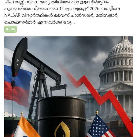
ചീഫ് ജസ്റ്റിസിനെ മുഖ്യാതിഥിയാക്കാനുള്ള നിർദ്ദേശം
പുനഃപരിശോധിക്കണമെന്ന് ആവശ്യപ്പെട്ട് 2026 ബാച്ചിലെ
NALSAR വിദ്യാർത്ഥികൾ വൈസ് ചാൻസലർ, രജിസ്ട്രാർ,
പ്രൊഫസർമാർ എന്നിവർക്ക് ഒരു...
INDIA