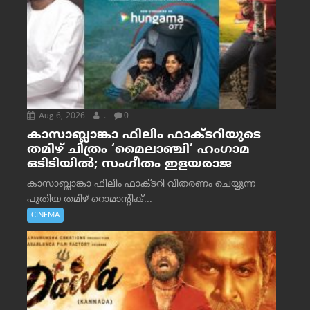
Aug 6, 2026
.
0
കാസാബ്ലാങ്കാ ഫിലിം ഫാക്ടറിയുടെ
തമിഴ് ചിത്രം ‘മൈലാഞ്ചി’ ഹംഗാമ
ഒടിടിയിൽ; സംഗീതം ഇളയരാജ
കാസാബ്ലാങ്കാ ഫിലിം ഫാക്ടറി വിതരണം ചെയ്യുന്ന
പുതിയ തമിഴ് റൊമാന്റിക്...
CINEMA