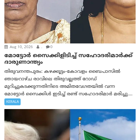
Aug 10, 2026
.
0
മോട്ടോര്‍ സൈക്കിളിടിച്ച് സഹോദരിമാര്‍ക്ക്
ദാരുണാന്ത്യം
തിരുവനന്തപുരം: കഴക്കൂട്ടം-കോവളം ബൈപാസിൽ
ഞായറാഴ്ച രാവിലെ തിരുവല്ലത്ത് റോഡ്
മുറിച്ചുകടക്കുന്നതിനിടെ അമിതവേഗതയിൽ വന്ന
മോട്ടോർ സൈക്കിൾ ഇടിച്ച് രണ്ട് സഹോദരിമാർ മരിച്ചു....
KERALA