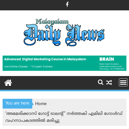
Skip
to
content
You are here
Home
‘അമേരിക്കാസ് ഗോട്ട് ടാലൻ്റ്’ നർത്തകി എമിലി ഗോള്‍ഡ്
വഹനാപകടത്തില്‍ മരിച്ചു