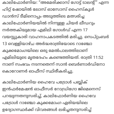
കാലിഫോര്‍ണിയ: “അമേരിക്കാസ് ഗോട്ട് ടാലൻ്റ്” എന്ന
ഹിറ്റ് ഷോയിൽ ലോസ് ഓസോസ് ഹൈസ്‌കൂൾ
ഡാൻസ് ടീമിനൊപ്പം അടുത്തിടെ മത്സരിച്ച
കാലിഫോർണിയയിൽ നിന്നുള്ള ചിയർ ലീഡറും
നർത്തകിയുമായ എമിലി ഗോൾഡ് എന്ന 17
വയസ്സുകാരി വാഹനാപകടത്തില്‍ മരിച്ചു. സെപ്റ്റംബർ
13 വെള്ളിയാഴ്ച അർദ്ധരാത്രിയോടെ റാഞ്ചോ
കുക്കമോംഗയിലെ ഒരു മേല്‍‌പാലത്തിലാണ്
എമിലിയുടെ മൃതദേഹം കണ്ടെത്തിയത്. രാത്രി 11:52
നാണ് സംഭവം നടന്നതെന്ന് സാൻ ബെർണാർഡിനോ
കൊറോണർ ഓഫീസ് സ്ഥിരീകരിച്ചു.
കാലിഫോർണിയ ഹൈവേ പട്രോൾ പബ്ലിക്
ഇൻഫർമേഷൻ ഓഫീസർ റോഡ്രിഗോ ജിമെനെസ്
പറയുന്നതനുസരിച്ച്, കാലിഫോർണിയ ഹൈവേ
പട്രോൾ റാഞ്ചോ കുക്കമോംഗ ഏരിയയിലെ
ഉദ്യോഗസ്ഥർക്ക് വിവരങ്ങള്‍ ലഭിച്ചതനുസരിച്ച്