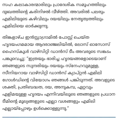
സഹ കലാകാരന്മാരിലും പ്രാദേശിക സമൂഹത്തിലും
ദുഃഖത്തിൻ്റെ കരിനിഴല്‍ വീഴ്ത്തി. അവരിൽ പലരും
എമിലിയുടെ കഴിവിലും ദയയിലും നേതൃത്വത്തിലും
എമിലിയെ ഓർക്കുന്നു.
തിങ്കളാഴ്ച ഇൻസ്റ്റാഗ്രാമിൽ പോസ്റ്റ് ചെയ്ത
ഹൃദയംഗമമായ ആദരാഞ്ജലിയിൽ, ലോസ് ഓസോസ്
ഹൈസ്‌കൂൾ വാഴ്സിറ്റി ഡാൻസ് ടീം അവരുടെ സങ്കടം
പങ്കുവെച്ചു: “ഇത്രയും ഭാരിച്ച ഹൃദയങ്ങളോടെയാണ്
ഞങ്ങളുടെ സുന്ദരിയും ദയയും സ്നേഹവുമുള്ള,
സീനിയറായ വാഴ്സിറ്റി ഡാൻസ് ക്യാപ്റ്റൻ എമിലി
ഗോൾഡിന്റെ വിയോഗം ഞങ്ങൾ പങ്കിടുന്നത്. അവളുടെ
ശക്തി, പ്രതിബദ്ധത, ദയ, അനുകമ്പ, ഏറ്റവും
എളിമയുള്ള ഹൃദയം എന്നിവയിലൂടെ ഞങ്ങളുടെ പ്രധാന
ടീമിൻ്റെ മൂല്യങ്ങളുടെ എല്ലാ വശങ്ങളും എമിലി
എല്ലായ്പ്പോഴും ഉൾക്കൊള്ളുന്നു.”