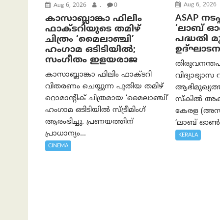
Aug 6, 2026
Aug 6, 2026
.
0
ASAP നടപ്
കാസാബ്ലാങ്കാ ഫിലിം
‘ലാബ് 
ഫാക്ടറിയുടെ തമിഴ്
പദ്ധതി മുഖ
ചിത്രം ‘മൈലാഞ്ചി’
ഉദ്ഘാടന
ഹംഗാമ ഒടിടിയിൽ;
സംഗീതം ഇളയരാജ
തിരുവനന്തപ
കാസാബ്ലാങ്കാ ഫിലിം ഫാക്ടറി
വിദ്യാഭ്യാസ 
വിതരണം ചെയ്യുന്ന പുതിയ തമിഴ്
ആഭിമുഖ്യ
റൊമാന്റിക് ചിത്രമായ ‘മൈലാഞ്ചി’
സ്കിൽ അക്
ഹംഗാമ ഒടിടിയിൽ സ്ട്രീമിംഗ്
കേരള (അസാപ
ആരംഭിച്ചു. പ്രണയത്തിന്
‘ലാബ് ഓൺ 
പ്രാധാന്യം...
KERALA
CINEMA