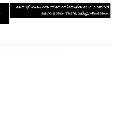
di
e
മലയാളി കൾചറൽ അസോസിയേഷൻ ഓഫ് കാൽഗറി
t
6
മെഗാ ഓണം ആഘോഷിച്ചു