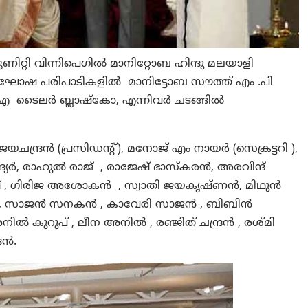
ൂണിറ്റി വിന്നിപെഗിൽ മാനിറ്റോബ ഹിന്ദു മലയാളി
 ഓണാഘോഷ പരിപാടികളിൽ മാനിട്ടോബ സൗത്ത് എം .പി
 ടൈലർ ബ്ലാഷ്‌കോ, എന്നിവർ ചടങ്ങിൽ
രൻ (പ്രസിഡന്റ്), മനോജ് എം നായർ (സെക്രട്ടറി ),
ർ, രാഹുൽ രാജ് , രാജേഷ് ഭാസ്കരൻ, അരവിന്ദ്
ഷ് , ഗിരിജ അശോകൻ , സ്വാതി ജയകൃഷ്ണൻ, മിഥുൻ
ിൽ, സാജൻ സനകൻ , കാവേരി സാജൻ , ബിബിൻ
കുറുപ് , ലീന അനിൽ , രഞ്ജിത് ചന്ദ്രൻ , രശ്മി
ദൻ.