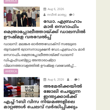
AMERICA
Aug 6, 2026
നവീൻ മാത്യു
0
ഡോ. എബ്രഹാം
മാർ സെറാഫിം
മെത്രാപ്പോലീത്തായ്ക്ക് ഡാലസിൽ
ഊഷ്മള വരവേൽപ്പ്
ഡാലസ്: മലങ്കര ഓർത്തഡോക്സ് സഭയുടെ
തുമ്പമൺ ഭദ്രാസനാധ്യക്ഷൻ ഡോ.എബ്രഹാം മാർ
സെറാഫിം മെത്രാപ്പോലീത്തായ്ക്ക് ഡാലസ്
ഡിഎഫ്ഡബ്ള്യു അന്താരാഷ്ട്രാ
വിമാനത്താവളത്തിൽ ഊഷ്മള വരവേൽപ്പ്...
AMERICA
Aug 6, 2026
.
0
അമേരിക്കയില്‍
ജോലി ചെയ്യുന്ന
ഇന്ത്യക്കാർക്ക്
എച്ച്-1ബി വിസ നിയമങ്ങളിലെ
മാറ്റങ്ങൾ ചെലവ് വർദ്ധിപ്പിക്കും