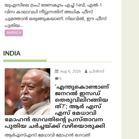
യുഎസിലെ ട്രംപ് ഭരണകൂടം എച്ച്-1ബി, എൽ-1
വിസ കാലാവധി നീട്ടുന്നതിന് അധിക ഫീസ്
ചുമത്താൻ ഒരുങ്ങുകയാണ്. നിലവിൽ, ഈ ഫീസ്
പുതിയ...
AMERICA
INDIA
Aug 6, 2026
പ്രിന്‍സി
0
‘എന്തുകൊണ്ടാണ്
ജനറൽ ഇസഡ്
തെരുവിലിറങ്ങിയ
ത്?’; ആര്‍ എസ്
എസ് മേധാവി
മോഹൻ ഭഗവതിന്റെ പ്രസ്താവന
പുതിയ ചര്‍ച്ചയ്ക്ക് വഴിയൊരുക്കി
ആർ‌എസ്‌എസ് മേധാവി മോഹൻ ഭഗവത്