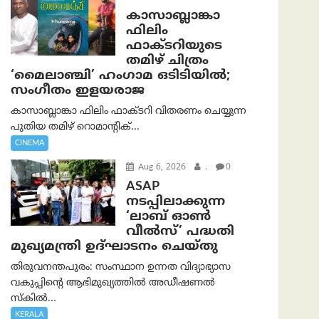
കാസാബ്ലാങ്കാ
ഫിലിം
ഫാക്ടറിയുടെ
തമിഴ് ചിത്രം
‘മൈലാഞ്ചി’ ഹംഗാമ ഒടിടിയിൽ;
സംഗീതം ഇളയരാജ
കാസാബ്ലാങ്കാ ഫിലിം ഫാക്ടറി വിതരണം ചെയ്യുന്ന
പുതിയ തമിഴ് റൊമാന്റിക്...
CINEMA
Aug 6, 2026
.
0
ASAP
നടപ്പിലാക്കുന്ന
‘ലാബ് ഓൺ
വീൽസ്’ പദ്ധതി
മുഖ്യമന്ത്രി ഉദ്ഘാടനം ചെയ്തു
തിരുവനന്തപുരം: സംസ്ഥാന ഉന്നത വിദ്യാഭ്യാസ
വകുപ്പിന്റെ ആഭിമുഖ്യത്തിൽ അഡീഷണൽ
സ്കിൽ...
KERALA