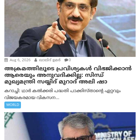
Aug 6, 2026
ഖാലിദ് ഉമര്‍
0
അക്രമത്തിലൂടെ പ്രവിശ്യകൾ വിഭജിക്കാൻ
ആരെയും അനുവദിക്കില്ല: സിന്ധ്
മുഖ്യമന്ത്രി സയ്യിദ് മുറാദ് അലി ഷാ
കറാച്ചി: ഥാർ കൽക്കരി പദ്ധതി പാക്കിസ്താന്റെ ഏറ്റവും
വിജയകരമായ വികസന...
WORLD