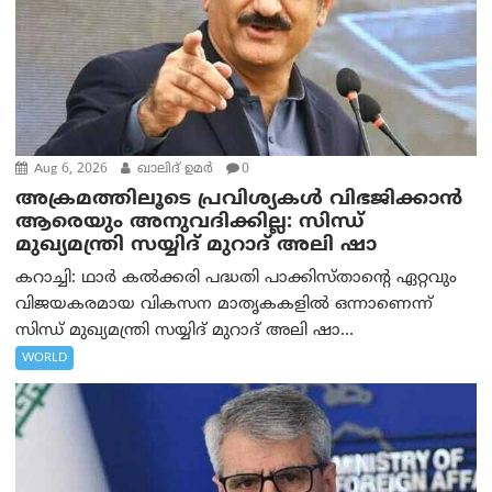
Aug 6, 2026
ഖാലിദ് ഉമര്‍
0
അക്രമത്തിലൂടെ പ്രവിശ്യകൾ വിഭജിക്കാൻ
ആരെയും അനുവദിക്കില്ല: സിന്ധ്
മുഖ്യമന്ത്രി സയ്യിദ് മുറാദ് അലി ഷാ
കറാച്ചി: ഥാർ കൽക്കരി പദ്ധതി പാക്കിസ്താന്റെ ഏറ്റവും
വിജയകരമായ വികസന മാതൃകകളിൽ ഒന്നാണെന്ന്
സിന്ധ് മുഖ്യമന്ത്രി സയ്യിദ് മുറാദ് അലി ഷാ...
WORLD