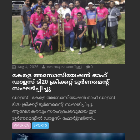
Aug 4, 2026
അനശ്വരം മാമ്പിള്ളി
0
കേരള അസോസിയേഷൻ ഓഫ്
ഡാളസ് ടി20 ക്രിക്കറ്റ് ടൂർണമെന്റ്
സംഘടിപ്പിച്ചു
ഡാളസ് : കേരള അസോസിയേഷൻ ഓഫ് ഡാളസ്
ടി20 ക്രിക്കറ്റ് ടൂർണമെന്റ് സംഘടിപ്പിച്ചു.
ആവേശകരവും സൗഹൃദപരവുമായ ഈ
ടൂർണമെന്റിൽ ഡാളസ്- ഫോർട്ട്‌വര്‍ത്ത്...
AMERICA
SPORTS