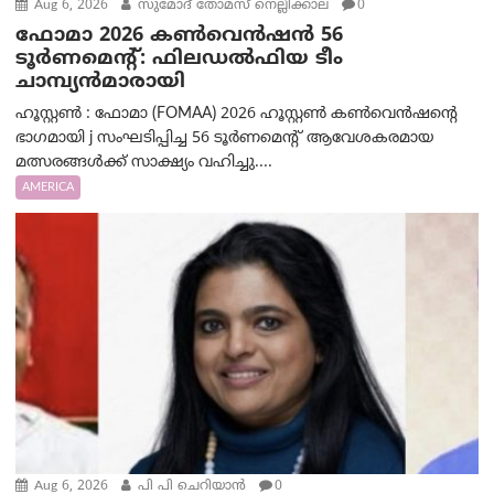
Aug 6, 2026
സുമോദ് തോമസ് നെല്ലിക്കാല
0
ഫോമാ 2026 കൺവെൻഷൻ 56
ടൂർണമെന്റ്: ഫിലഡൽഫിയ ടീം
ചാമ്പ്യൻമാരായി
ഹൂസ്റ്റൺ : ഫോമാ (FOMAA) 2026 ഹൂസ്റ്റൺ കൺവെൻഷന്റെ
ഭാഗമായി j സംഘടിപ്പിച്ച 56 ടൂർണമെന്റ് ആവേശകരമായ
മത്സരങ്ങൾക്ക് സാക്ഷ്യം വഹിച്ചു....
AMERICA
Aug 6, 2026
പി പി ചെറിയാൻ
0