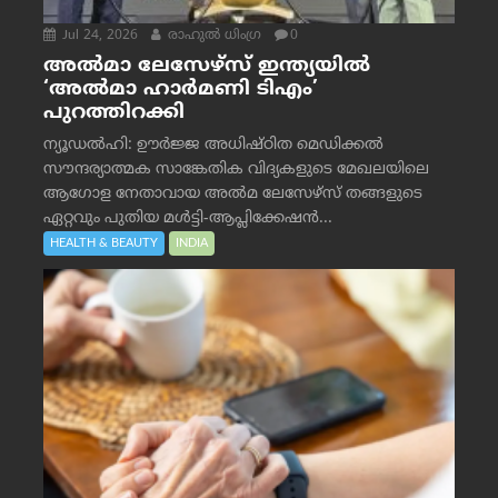
Jul 24, 2026
രാഹുല്‍ ധിംഗ്ര
0
അൽമാ ലേസേഴ്സ് ഇന്ത്യയിൽ
‘അൽമാ ഹാർമണി ടിഎം’
പുറത്തിറക്കി
ന്യൂഡൽഹി: ഊർജ്ജ അധിഷ്ഠിത മെഡിക്കൽ
സൗന്ദര്യാത്മക സാങ്കേതിക വിദ്യകളുടെ മേഖലയിലെ
ആഗോള നേതാവായ അൽമ ലേസേഴ്സ് തങ്ങളുടെ
ഏറ്റവും പുതിയ മൾട്ടി-ആപ്ലിക്കേഷൻ...
HEALTH & BEAUTY
INDIA