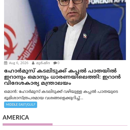
Aug 6, 2026
മുര്‍ഷിദ
0
ഹോർമുസ് കടലിടുക്ക് കപ്പൽ പാതയിൽ
ഇറാനും ഒമാനും ധാരണയിലെത്തി: ഇറാൻ
വിദേശകാര്യ മന്ത്രാലയം
ഒമാന്‍: ഹോർമുസ് കടലിടുക്ക് വഴിയുള്ള കപ്പൽ പാതയുടെ
ഭൂമിശാസ്ത്രപരമായ വശങ്ങളെക്കുറിച്ച്...
MIDDLE EAST/GULF
AMERICA