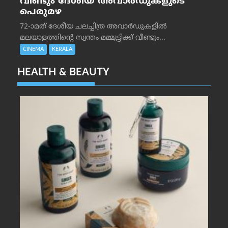
വീണ്ടും ദേശീയ അവാർഡുകളുടെ
പെരുമഴ
72-ാമത് ദേശീയ ചലച്ചിത്ര അവാര്‍ഡുകളില്‍
മലയാളത്തിന്റെ സ്വന്തം മമ്മൂട്ടിക്ക് വീണ്ടും...
CINEMA
KERALA
HEALTH & BEAUTY