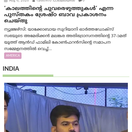
Aug 6, 2026
വര്‍ഗീസ് പാലമലയില്‍
0
‘കാലത്തിന്‍റെ ചുവരെഴുത്തുകള്‍’ എന്ന
പുസ്തകം ശ്രേഷ്ഠ ബാവ പ്രകാശനം
ചെയ്തു
ന്യൂജേഴ്സി: യാക്കോബായ സുറിയാനി ഓര്‍ത്തഡോക്സ്
സഭയുടെ അമേരിക്കന്‍ മലങ്കര അതിഭദ്രാസനത്തിന്‍റെ 37-ാമത്
യൂത്ത് ആന്‍ഡ് ഫാമിലി കോണ്‍ഫറന്‍സിന്‍റെ സമാപന
സമ്മേളനത്തില്‍ വെച്ച്...
AMERICA
INDIA