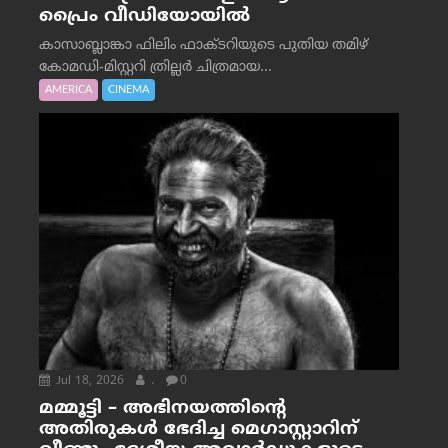
പ്രൈം വീഡിയോയിൽ
കാസാബ്ലാങ്കാ ഫിലിം ഫാക്ടറിയുടെ പുതിയ തമിഴ്
കോമഡി-മിസ്റ്ററി ത്രില്ലർ ചിത്രമായ...
AMERICA
CINEMA
Jul 18, 2026
.
0
മമ്മൂട്ടി – അഭിനയത്തിന്റെ
അതിരുകൾ ഭേദിച്ച മെഗാസ്റ്റാറിന്