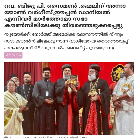
റവ. ബിജു പി. സൈമൺ ,ഷെലിന് അന്നാ
ജോൺ വർഗീസ്,ഈപ്പൻ ഡാനിയൽ
എന്നിവർ മാർത്തോമാ സഭാ
കൗൺസിലിലേക്കു തിരഞ്ഞെടുക്കപ്പെട്ടു
ന്യൂയോർക്ക്: നോർത്ത് അമേരിക്ക ഭദ്രാസനത്തിൽ നിന്നും
സഭാ കൗൺസിലിലേക്കു നടന്ന വാശിയേറിയ തെരഞ്ഞെടുപ്പ്
ഫലം ആഗസ്ത് 5 ബുധനാഴ്ച വൈകീട്ട് പുറത്തുവന്നു....
AMERICA