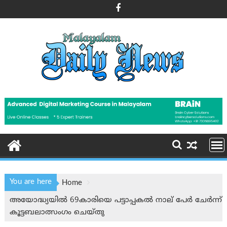
Skip
to
content
You are here
Home
അയോദ്ധ്യയില്‍ 69കാരിയെ പട്ടാപ്പകല്‍ നാല് പേർ ചേർന്ന്
കൂട്ടബലാത്സംഗം ചെയ്തു