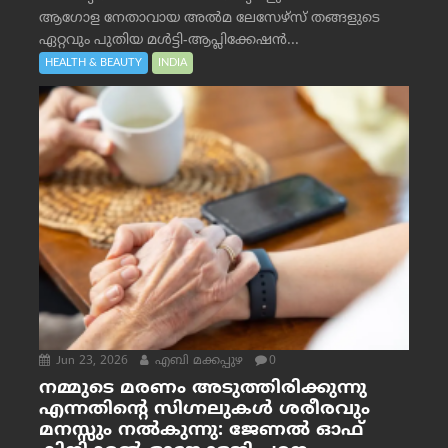
ആഗോള നേതാവായ അൽമ ലേസേഴ്സ് തങ്ങളുടെ
ഏറ്റവും പുതിയ മൾട്ടി-ആപ്ലിക്കേഷൻ...
HEALTH & BEAUTY
INDIA
Jun 23, 2026
എബി മക്കപ്പുഴ
0
നമ്മുടെ മരണം അടുത്തിരിക്കുന്നു
എന്നതിന്റെ സിഗ്നലുകൾ ശരീരവും
മനസ്സും നല്‍കുന്നു: ജേണല്‍ ഓഫ്