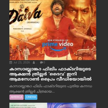
Jul 23, 2026
.
0
കാസാബ്ലാങ്കാ ഫിലിം ഫാക്ടറിയുടെ
ആക്ഷൻ ത്രില്ലർ ‘ദൈവ’ ഇനി
ആമസോൺ പ്രൈം വീഡിയോയിൽ
കാസാബ്ലാങ്കാ ഫിലിം ഫാക്ടറിയുടെ പുതിയ കന്നഡ
ആക്ഷൻ ത്രില്ലർ ചിത്രമായ...
AMERICA
CINEMA