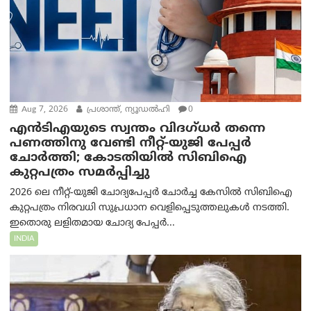
Aug 7, 2026
പ്രശാന്ത്, ന്യൂഡല്‍ഹി
0
എൻ‌ടി‌എയുടെ സ്വന്തം വിദഗ്ധർ തന്നെ
പണത്തിനു വേണ്ടി നീറ്റ്-യു‌ജി പേപ്പർ
ചോർത്തി; കോടതിയില്‍ സിബിഐ
കുറ്റപത്രം സമര്‍പ്പിച്ചു
2026 ലെ നീറ്റ്-യുജി ചോദ്യപേപ്പർ ചോർച്ച കേസിൽ സിബിഐ
കുറ്റപത്രം നിരവധി സുപ്രധാന വെളിപ്പെടുത്തലുകൾ നടത്തി.
ഇതൊരു ലളിതമായ ചോദ്യ പേപ്പർ...
INDIA