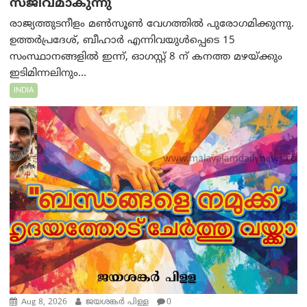
സജീവമാകുന്നു
രാജ്യത്തുടനീളം മൺസൂൺ വേഗത്തിൽ പുരോഗമിക്കുന്നു.
ഉത്തർപ്രദേശ്, ബീഹാർ എന്നിവയുൾപ്പെടെ 15
സംസ്ഥാനങ്ങളിൽ ഇന്ന്, ഓഗസ്റ്റ് 8 ന് കനത്ത മഴയ്ക്കും
ഇടിമിന്നലിനും...
INDIA
Aug 8, 2026
ജയശങ്കര്‍ പിള്ള
0