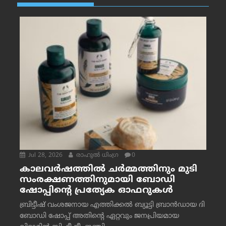
Jul 28, 2026
രാഹുല്‍ ധിംഗ്ര
0
കാലവർഷത്തിൽ ചർമ്മത്തിനും മുടി
സംരക്ഷണത്തിനുമായി ബോഡി
ഷോപ്പിന്റെ പ്രത്യേക ഓഫറുകൾ
ബ്രിട്ടീഷ് വംശജനായ എത്തിക്കൽ ബ്യൂട്ടി ബ്രാൻഡായ ദി
ബോഡി ഷോപ്പ് അതിന്റെ ഏറ്റവും ജനപ്രിയമായ