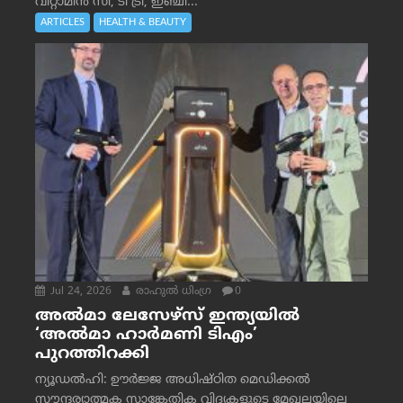
വിറ്റാമിൻ സി, ടീ ട്രീ, ഇഞ്ചി...
ARTICLES
HEALTH & BEAUTY
Jul 24, 2026
രാഹുല്‍ ധിംഗ്ര
0
അൽമാ ലേസേഴ്സ് ഇന്ത്യയിൽ
‘അൽമാ ഹാർമണി ടിഎം’
പുറത്തിറക്കി
ന്യൂഡൽഹി: ഊർജ്ജ അധിഷ്ഠിത മെഡിക്കൽ
സൗന്ദര്യാത്മക സാങ്കേതിക വിദ്യകളുടെ മേഖലയിലെ