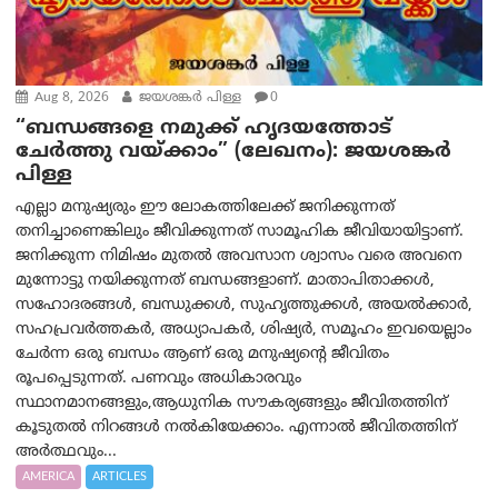
Aug 8, 2026
ജയശങ്കര്‍ പിള്ള
0
“ബന്ധങ്ങളെ നമുക്ക് ഹൃദയത്തോട്
ചേർത്തു വയ്ക്കാം” (ലേഖനം): ജയശങ്കര്‍
പിള്ള
എല്ലാ മനുഷ്യരും ഈ ലോകത്തിലേക്ക് ജനിക്കുന്നത്
തനിച്ചാണെങ്കിലും ജീവിക്കുന്നത് സാമൂഹിക ജീവിയായിട്ടാണ്.
ജനിക്കുന്ന നിമിഷം മുതൽ അവസാന ശ്വാസം വരെ അവനെ
മുന്നോട്ടു നയിക്കുന്നത് ബന്ധങ്ങളാണ്. മാതാപിതാക്കൾ,
സഹോദരങ്ങൾ, ബന്ധുക്കൾ, സുഹൃത്തുക്കൾ, അയൽക്കാർ,
സഹപ്രവർത്തകർ, അധ്യാപകർ, ശിഷ്യർ, സമൂഹം ഇവയെല്ലാം
ചേർന്ന ഒരു ബന്ധം ആണ് ഒരു മനുഷ്യന്റെ ജീവിതം
രൂപപ്പെടുന്നത്. പണവും അധികാരവും
സ്ഥാനമാനങ്ങളും,ആധുനിക സൗകര്യങ്ങളും ജീവിതത്തിന്
കൂടുതൽ നിറങ്ങൾ നൽകിയേക്കാം. എന്നാൽ ജീവിതത്തിന്
അർത്ഥവും...
AMERICA
ARTICLES