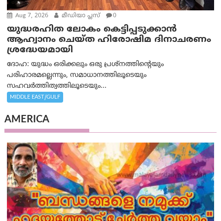
Aug 7, 2026
മീഡിയാ പ്ലസ്
0
യുദ്ധരഹിത ലോകം കെട്ടിപ്പടുക്കാന്‍
ആഹ്വാനം ചെയ്ത ഹിരോഷിമ ദിനാചരണം
ശ്രദ്ധേയമായി
ദോഹ: യുദ്ധം ഒരിക്കലും ഒരു പ്രശ്‌നത്തിന്റെയും
പരിഹാരമല്ലെന്നും, സമാധാനത്തിലൂടെയും
സഹവര്‍ത്തിത്വത്തിലൂടെയും...
MIDDLE EAST/GULF
AMERICA