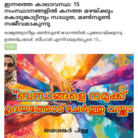
ഇന്നത്തെ കാലാവസ്ഥ: 15
സംസ്ഥാനങ്ങളിൽ കനത്ത മഴയ്ക്കും
കൊടുങ്കാറ്റിനും സാധ്യത, മൺസൂൺ
സജീവമാകുന്നു
രാജ്യത്തുടനീളം മൺസൂൺ വേഗത്തിൽ പുരോഗമിക്കുന്നു.
ഉത്തർപ്രദേശ്, ബീഹാർ എന്നിവയുൾപ്പെടെ 15...
INDIA