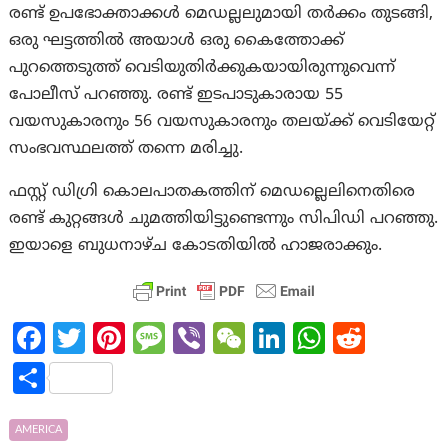
രണ്ട് ഉപഭോക്താക്കൾ മെഡല്ലലുമായി തർക്കം തുടങ്ങി,
ഒരു ഘട്ടത്തിൽ അയാൾ ഒരു കൈത്തോക്ക്
പുറത്തെടുത്ത് വെടിയുതിർക്കുകയായിരുന്നുവെന്ന്
പോലീസ് പറഞ്ഞു. രണ്ട് ഇടപാടുകാരായ 55
വയസുകാരനും 56 വയസുകാരനും തലയ്ക്ക് വെടിയേറ്റ്
സംഭവസ്ഥലത്ത് തന്നെ മരിച്ചു.
ഫസ്റ്റ് ഡിഗ്രി കൊലപാതകത്തിന് മെഡല്ലെലിനെതിരെ
രണ്ട് കുറ്റങ്ങൾ ചുമത്തിയിട്ടുണ്ടെന്നും സിപിഡി പറഞ്ഞു.
ഇയാളെ ബുധനാഴ്ച കോടതിയിൽ ഹാജരാക്കും.
Fa
T
Pi
M
Vi
W
Li
W
R
ce
w
nt
es
b
e
n
h
e
S
b
itt
er
sa
er
C
ke
at
d
h
o
er
es
g
h
dI
s
di
ar
AMERICA