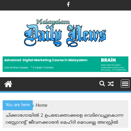
Skip
to
content
You are here
Home
ചിക്കാഗോയിൽ 2 ഉപഭോക്താക്കളെ വെടിവെച്ചുകൊന്ന
റസ്റ്റോറൻ്റ് ജീവനക്കാരൻ മെഹ്ദി മെഡല്ലെ അറസ്റ്റിൽ