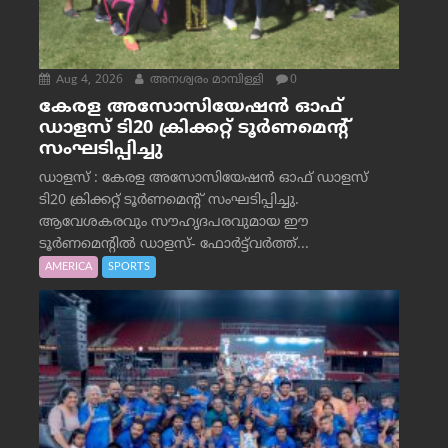
Aug 4, 2026
അനശ്വരം മാമ്പിള്ളി
0
കേരള അസോസിയേഷൻ ഓഫ്
ഡാളസ് ടി20 ക്രിക്കറ്റ് ടൂർണമെന്റ്
സംഘടിപ്പിച്ചു
ഡാളസ് : കേരള അസോസിയേഷൻ ഓഫ് ഡാളസ്
ടി20 ക്രിക്കറ്റ് ടൂർണമെന്റ് സംഘടിപ്പിച്ചു.
ആവേശകരവും സൗഹൃദപരവുമായ ഈ
ടൂർണമെന്റിൽ ഡാളസ്- ഫോർട്ട്‌വര്‍ത്ത്...
AMERICA
SPORTS