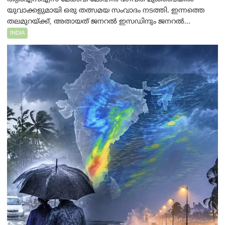
യുവാക്കളുമായി ഒരു തത്സമയ സംവാദം നടത്തി. ഇന്നത്തെ
തലമുറയ്ക്ക്, അതായത് ജനറൽ ഇസഡിനും ജനറൽ...
INDIA