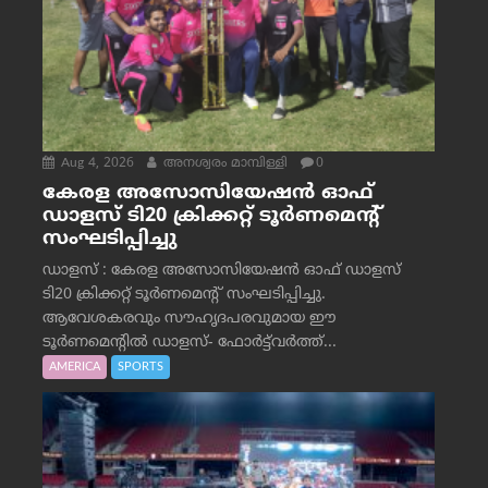
Aug 4, 2026
അനശ്വരം മാമ്പിള്ളി
0
കേരള അസോസിയേഷൻ ഓഫ്
ഡാളസ് ടി20 ക്രിക്കറ്റ് ടൂർണമെന്റ്
സംഘടിപ്പിച്ചു
ഡാളസ് : കേരള അസോസിയേഷൻ ഓഫ് ഡാളസ്
ടി20 ക്രിക്കറ്റ് ടൂർണമെന്റ് സംഘടിപ്പിച്ചു.
ആവേശകരവും സൗഹൃദപരവുമായ ഈ
ടൂർണമെന്റിൽ ഡാളസ്- ഫോർട്ട്‌വര്‍ത്ത്...
AMERICA
SPORTS