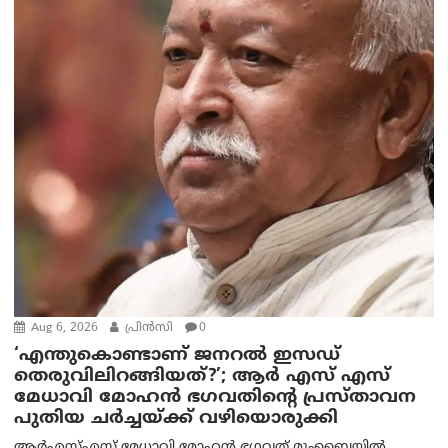
Aug 6, 2026
പ്രിന്‍സി
0
‘എന്തുകൊണ്ടാണ് ജനറൽ ഇസഡ്
തെരുവിലിറങ്ങിയത്?’; ആര്‍ എസ് എസ്
മേധാവി മോഹൻ ഭഗവതിന്റെ പ്രസ്താവന
പുതിയ ചര്‍ച്ചയ്ക്ക് വഴിയൊരുക്കി
ആർ‌എസ്‌എസ് മേധാവി മോഹൻ ഭഗവത് മുംബൈയിൽ