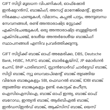
GIFT സിറ്റി മൂലധന വിപണികൾ, ഓഫ്‌ഷോർ
ഇൻഷുറൻസ്, ബാങ്കിംഗ്, അസറ്റ് മാനേജ്‌മെൻ്റ്, ഇതര
നിക്ഷേപ ഫണ്ടുകൾ, വിമാനം, കപ്പൽ പാട്ടം, അനുബന്ധ
സേവനങ്ങൾ, രണ്ട് അന്താരാഷ്ട്ര സ്റ്റോക്ക്
എക്‌സ്‌ചേഞ്ചുകൾ, ഒരു അന്താരാഷ്ട്ര ബുള്ളിയൻ
എക്‌സ്‌ചേഞ്ച്, ദേശീയ അന്തർദേശീയ ബാങ്കിംഗ്
സ്ഥാപനങ്ങൾ എന്നിവ പ്രവർത്തിക്കുന്നു.
GIFT സിറ്റിക്ക് ബാങ്ക് ഓഫ് അമേരിക്ക, DBS, Deutsche
Bank, HSBC, MUFG ബാങ്ക്, ബാർക്ലേയ്‌സ്, JP മോർഗൻ
ചേസ്, BNP പാരിബാസ്, സ്റ്റാൻഡേർഡ് ചാർട്ടേഡ് ബാങ്ക്,
സിറ്റി ബാങ്ക്, ന്യൂ ഡെവലപ്‌മെൻ്റ് ബാങ്ക് തുടങ്ങിയ
വിദേശ ബാങ്കുകളും SBI, ഫെഡറൽ ബാങ്ക്, IDBI ബാങ്ക്
തുടങ്ങിയ ബാങ്കുകളും ഉണ്ട്. കൊട്ടക് മഹീന്ദ്ര,
ഐസിഐസിഐ, ബാങ്ക് ഓഫ് ഇന്ത്യ, ബാങ്ക് ഓഫ്
ബറോഡ, ഇന്ത്യൻ ബാങ്ക്, ആർബിഎൽ ബാങ്ക്,
ഇൻഡസ്ഇൻഡ് ബാങ്ക്, ആക്‌സിസ് ബാങ്ക്, യെസ്