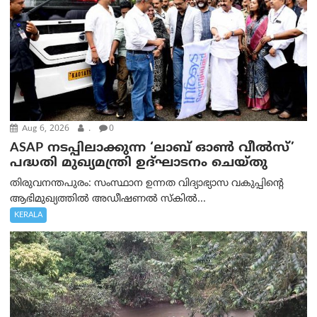
Aug 6, 2026
.
0
ASAP നടപ്പിലാക്കുന്ന ‘ലാബ് ഓൺ വീൽസ്’
പദ്ധതി മുഖ്യമന്ത്രി ഉദ്ഘാടനം ചെയ്തു
തിരുവനന്തപുരം: സംസ്ഥാന ഉന്നത വിദ്യാഭ്യാസ വകുപ്പിന്റെ
ആഭിമുഖ്യത്തിൽ അഡീഷണൽ സ്കിൽ...
KERALA