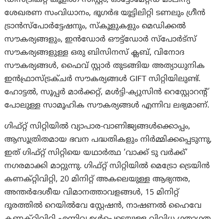
ഡിസ്ട്രിക്റ്റ് കൂളിംഗ് സിസ്റ്റം, ഓട്ടോമേറ്റഡ് മാലിന്യ
ശേഖരണ സംവിധാനം, ഭൂഗർഭ യൂട്ടിലിറ്റി ടണലും ഗ്രീൻ
ട്രാൻസ്പോർട്ടേഷനും, സ്കൂളുകളും മെഡിക്കൽ
സൗകര്യങ്ങളും, ഇൻഡോർ ഔട്ട്ഡോർ സ്പോർട്സ്
സൗകര്യങ്ങളുള്ള ഒരു ബിസിനസ് ക്ലബ്, വിനോദ
സൗകര്യങ്ങൾ, ഫൈവ് സ്റ്റാർ തുടങ്ങിയ അത്യാധുനിക
ഇൻഫ്രാസ്ട്രക്ചർ സൗകര്യങ്ങൾ GIFT സിറ്റിയിലുണ്ട്.
ഹോട്ടൽ, സൂപ്പർ മാർക്കറ്റ്, മൾട്ടി-ക്യുസിൻ റെസ്റ്റോറൻ്റ്
പോലുള്ള സാമൂഹിക സൗകര്യങ്ങൾ എന്നിവ ലഭ്യമാണ്.
ഗിഫ്റ്റ് സിറ്റിയിൽ വ്യാപാര-വാണിജ്യങ്ങൾക്കൊപ്പം,
ആസൂത്രിതമായ ഭവന പദ്ധതികളും നിർമ്മിക്കപ്പെടുന്നു,
ഇത് ഗിഫ്റ്റ് സിറ്റിയെ യഥാർത്ഥ ‘വാക്ക് ടു വർക്ക്’
നഗരമാക്കി മാറ്റുന്നു. ഗിഫ്റ്റ് സിറ്റിയിൽ മെട്രോ ട്രെയിൻ
കണക്റ്റിവിറ്റി, 20 മിനിറ്റ് അകലെയുള്ള ആഭ്യന്തര,
അന്തർദേശീയ വിമാനത്താവളങ്ങൾ, 15 മിനിറ്റ്
ദൂരത്തിൽ റെയിൽവേ സ്റ്റേഷൻ, നാഷണൽ ഹൈവേ