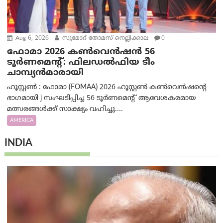
Aug 6, 2026
സുമോദ് തോമസ് നെല്ലിക്കാല
0
ഫോമാ 2026 കൺവെൻഷൻ 56
ടൂർണമെന്റ്: ഫിലഡൽഫിയ ടീം
ചാമ്പ്യൻമാരായി
ഹൂസ്റ്റൺ : ഫോമാ (FOMAA) 2026 ഹൂസ്റ്റൺ കൺവെൻഷന്റെ
ഭാഗമായി j സംഘടിപ്പിച്ച 56 ടൂർണമെന്റ് ആവേശകരമായ
മത്സരങ്ങൾക്ക് സാക്ഷ്യം വഹിച്ചു....
AMERICA
INDIA