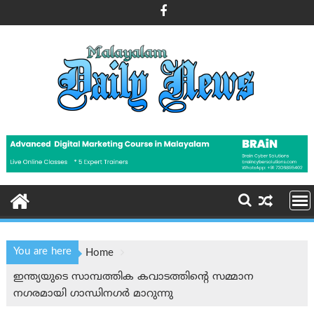
Skip
to
content
You are here
Home
ഇന്ത്യയുടെ സാമ്പത്തിക കവാടത്തിൻ്റെ സമ്മാന
നഗരമായി ഗാന്ധിനഗർ മാറുന്നു