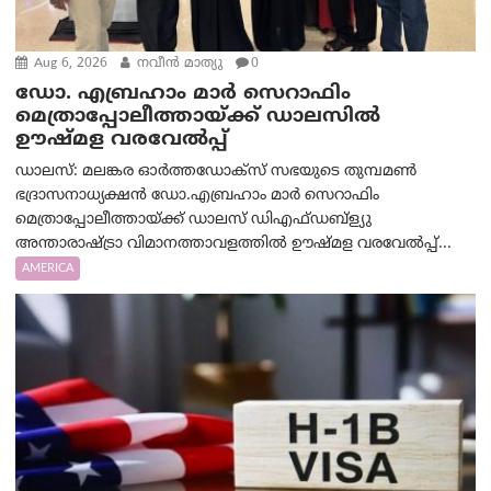
Aug 6, 2026
നവീൻ മാത്യു
0
ഡോ. എബ്രഹാം മാർ സെറാഫിം
മെത്രാപ്പോലീത്തായ്ക്ക് ഡാലസിൽ
ഊഷ്മള വരവേൽപ്പ്
ഡാലസ്: മലങ്കര ഓർത്തഡോക്സ് സഭയുടെ തുമ്പമൺ
ഭദ്രാസനാധ്യക്ഷൻ ഡോ.എബ്രഹാം മാർ സെറാഫിം
മെത്രാപ്പോലീത്തായ്ക്ക് ഡാലസ് ഡിഎഫ്ഡബ്ള്യു
അന്താരാഷ്ട്രാ വിമാനത്താവളത്തിൽ ഊഷ്മള വരവേൽപ്പ്...
AMERICA