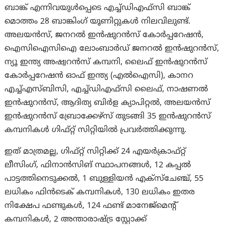
ബാങ്ക് എന്നിവയുൾപ്പെടെ എച്ച്‌ഡിഎഫ്‌സി ബാങ്ക്
മൊത്തം 28 ബാങ്കിംഗ് യൂണിറ്റുകൾ നിലവിലുണ്ട്.
അലയൻസ്, ജനറൽ ഇൻഷുറൻസ് കോർപ്പറേഷൻ,
ഐസിഐസിഐ ലോംബാർഡ് ജനറൽ ഇൻഷുറൻസ്,
ന്യൂ ഇന്ത്യ അഷ്വറൻസ് കമ്പനി, ലൈഫ് ഇൻഷുറൻസ്
കോർപ്പറേഷൻ ഓഫ് ഇന്ത്യ (എൽഐസി), കാനറ
എച്ച്എസ്ബിസി, എച്ച്ഡിഎഫ്സി ലൈഫ്, നാഷണൽ
ഇൻഷുറൻസ്, ആദിത്യ ബിർള ക്യാപിറ്റൽ, അലയൻസ്
ഇൻഷുറൻസ് ബ്രോക്കേഴ്സ് തുടങ്ങി 35 ഇൻഷുറൻസ്
കമ്പനികൾ ഗിഫ്റ്റ് സിറ്റിയിൽ പ്രവർത്തിക്കുന്നു.
ഇത് മാത്രമല്ല, ഗിഫ്റ്റ് സിറ്റിക്ക് 24 എയർക്രാഫ്റ്റ്
ലീസിംഗ്, ഫിനാൻസിങ് സ്ഥാപനങ്ങൾ, 12 കപ്പൽ
പാട്ടത്തിനെടുക്കൽ, 1 ബുള്ളിയൻ എക്സ്ചേഞ്ച്, 55
ലധികം ഫിൻടെക് കമ്പനികൾ, 130 ലധികം ഇതര
നിക്ഷേപ ഫണ്ടുകൾ, 124 ഫണ്ട് മാനേജ്മെൻ്റ്
കമ്പനികൾ, 2 അന്താരാഷ്ട്ര സ്റ്റോക്ക്