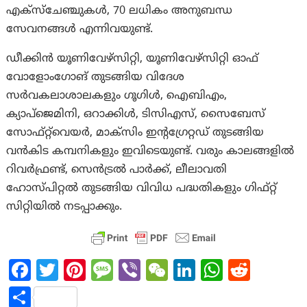
എക്സ്ചേഞ്ചുകൾ, 70 ലധികം അനുബന്ധ
സേവനങ്ങൾ എന്നിവയുണ്ട്.
ഡീക്കിൻ യൂണിവേഴ്‌സിറ്റി, യൂണിവേഴ്‌സിറ്റി ഓഫ്
വോളോംഗോങ് തുടങ്ങിയ വിദേശ
സർവകലാശാലകളും ഗൂഗിൾ, ഐബിഎം,
ക്യാപ്‌ജെമിനി, ഒറാക്കിൾ, ടിസിഎസ്, സൈബേസ്
സോഫ്റ്റ്‌വെയർ, മാക്‌സിം ഇൻ്റഗ്രേറ്റഡ് തുടങ്ങിയ
വൻകിട കമ്പനികളും ഇവിടെയുണ്ട്. വരും കാലങ്ങളിൽ
റിവർഫ്രണ്ട്, സെൻട്രൽ പാർക്ക്, ലീലാവതി
ഹോസ്പിറ്റൽ തുടങ്ങിയ വിവിധ പദ്ധതികളും ഗിഫ്റ്റ്
സിറ്റിയിൽ നടപ്പാക്കും.
Fa
T
Pi
M
Vi
W
Li
W
R
ce
w
nt
es
b
e
n
h
e
S