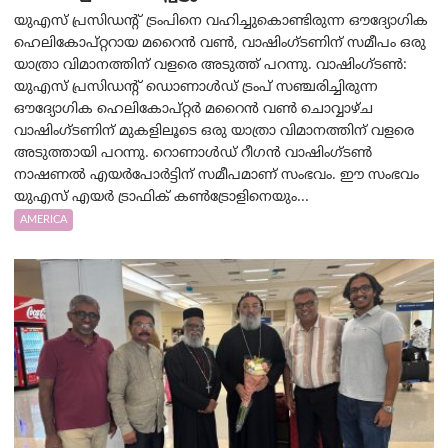
യുഎസ് പ്രസിഡന്റ് ട്രംപിനെ വഹിച്ചുകൊണ്ടിരുന്ന ഔദ്യോഗിക
ഹെലികോപ്റ്ററായ മറൈൻ വൺ, വാഷിംഗ്ടണിന് സമീപം ഒരു
യാത്രാ വിമാനത്തിന് വളരെ അടുത്ത് പറന്നു. വാഷിംഗ്ടണ്‍:
യുഎസ് പ്രസിഡന്റ് ഡൊണാൾഡ് ട്രംപ് സഞ്ചരിച്ചിരുന്ന
ഔദ്യോഗിക ഹെലികോപ്റ്റർ മറൈൻ വൺ ചൊവ്വാഴ്ച
വാഷിംഗ്ടണിന് മുകളിലൂടെ ഒരു യാത്രാ വിമാനത്തിന് വളരെ
അടുത്തായി പറന്നു. റൊണാൾഡ് റീഗൻ വാഷിംഗ്ടൺ
നാഷണൽ എയർപോർട്ടിന് സമീപമാണ് സംഭവം. ഈ സംഭവം
യുഎസ് എയർ ട്രാഫിക് കൺട്രോളിനെയും...
AMERICA