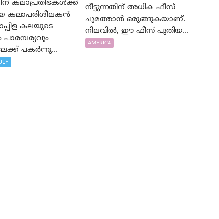
ന് കലാപ്രതിഭകൾക്ക്
നീട്ടുന്നതിന് അധിക ഫീസ്
യായ കലാപരിശീലകൻ
ചുമത്താൻ ഒരുങ്ങുകയാണ്.
പ്പിള കലയുടെ
നിലവിൽ, ഈ ഫീസ് പുതിയ...
പാരമ്പര്യവും
AMERICA
ക്ക് പകർന്നു...
ULF