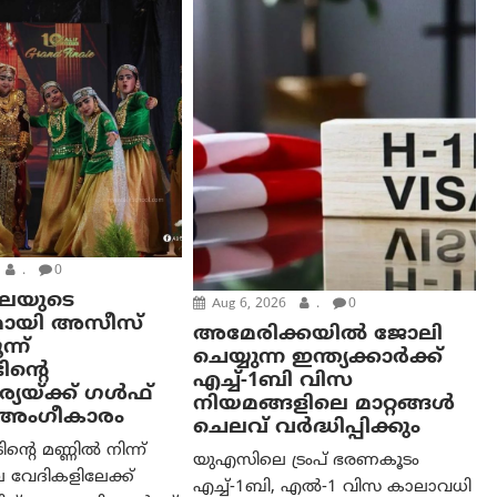
.
0
കലയുടെ
Aug 6, 2026
.
0
മായി അസീസ്
അമേരിക്കയില്‍ ജോലി
്ന്
ചെയ്യുന്ന ഇന്ത്യക്കാർക്ക്
ിന്റെ
എച്ച്-1ബി വിസ
യയ്ക്ക് ഗൾഫ്
നിയമങ്ങളിലെ മാറ്റങ്ങൾ
ം അംഗീകാരം
ചെലവ് വർദ്ധിപ്പിക്കും
റെ മണ്ണിൽ നിന്ന്
യുഎസിലെ ട്രംപ് ഭരണകൂടം
 വേദികളിലേക്ക്
എച്ച്-1ബി, എൽ-1 വിസ കാലാവധി