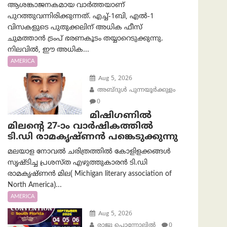
ആശങ്കാജനകമായ വാർത്തയാണ്
പുറത്തുവന്നിരിക്കുന്നത്. എച്ച്-1ബി, എൽ-1
വിസകളുടെ പുതുക്കലിന് അധിക ഫീസ്
ചുമത്താൻ ട്രംപ് ഭരണകൂടം തയ്യാറെടുക്കുന്നു.
നിലവിൽ, ഈ അധിക...
AMERICA
Aug 5, 2026
അബ്ദുൾ പുന്നയൂർക്കുളം
0
മിഷിഗണിൽ
മിലന്റെ 27-ാം വാർഷികത്തിൽ
ടി.ഡി രാമകൃഷ്ണൻ പങ്കെടുക്കുന്നു
മലയാള നോവൽ ചരിത്രത്തിൽ കോളിളക്കങ്ങൾ
സൃഷ്ടിച്ച പ്രശസ്‌ത എഴുത്തുകാരൻ ടി.ഡി
രാമകൃഷ്ണൻ മില( Michigan literary association of
North America)...
AMERICA
Aug 5, 2026
രാജു പൊന്നോലിൽ
0