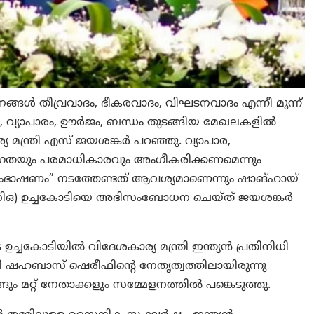
നങ്ങൾ തീവ്രവാദം, ഭീകരവാദം, വിഘടനവാദം എന്നീ മൂന്ന്
, വ്യാപാരം, ഊർജം, ബന്ധം തുടങ്ങിയ മേഖലകളിൽ
 മന്ത്രി എസ് ജയശങ്കർ പറഞ്ഞു. വ്യാപാര,
മഗ്രതയും പരമാധികാരവും അംഗീകരിക്കണമെന്നും
 സംഭാഷണം” നടത്തേണ്ടത് ആവശ്യമാണെന്നും ഷാങ്ഹായ്
ഒ) ഉച്ചകോടിയെ അഭിസംബോധന ചെയ്ത് ജയശങ്കർ
ച്ചകോടിയിൽ വിദേശകാര്യ മന്ത്രി ഇന്ത്യൻ പ്രതിനിധി
്രി ഷഹബാസ് ഷെരീഫിൻ്റെ നേതൃത്വത്തിലായിരുന്നു
ങും മറ്റ് നേതാക്കളും സമ്മേളനത്തിൽ പങ്കെടുത്തു.