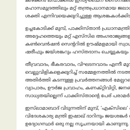
കിഴക്കൻ ലഡാക്കിൽ ഇന്ത്യ-ചൈന സൈനികർ
മഹാസമുദ്രത്തിലും മറ്റ് തന്ത്രപ്രധാനമായ 
ശക്തി എന്നിവയെക്കുറിച്ചുള്ള ആശങ്കകൾക്
ഉച്ചകോടിക്ക് മുമ്പ്, പാക്കിസ്താന്‍ പ്രധാനമന
അദ്ദേഹത്തെയും മറ്റ് എസ്‌സിഒ അംഗരാജ്യങ്
കൺവെൻഷൻ സെൻ്ററിൽ ഊഷ്മളമായി സ്വാഗതം
ഷരീഫും ജയ്‌ശങ്കറും ഹസ്തദാനം ചെയ്യുകയും
തീവ്രവാദം, ഭീകരവാദം, വിഘടനവാദം എന്നീ മൂന
വെല്ലുവിളികളെക്കുറിച്ച് സമ്മേളനത്തിൽ നടത്
അതിർത്തി കടന്നുള്ള പ്രവർത്തനങ്ങൾ മേല്
വ്യാപാരം, ഊർജ പ്രവാഹം, കണക്റ്റിവിറ്റി, ജന
സാധ്യതയില്ലെന്ന് പാക്കിസ്താന്റെ പേര് പരാ
ഇസ്‌ലാമാബാദ് വിടുന്നതിന് മുമ്പ്, ‘എക്‌സിലെ’
വിദേശകാര്യ മന്ത്രി ഇഷാഖ് ദാറിനും ജയശങ്കർ ന
ഉദ്യോഗസ്ഥർ ഒരു നല്ല സൂചനയായി കാണുന്ന