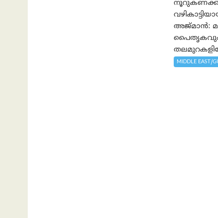
നൂറുകണക്കി
വഴികാട്ടി
അജ്മാൻ: മാ
പൈതൃകവും 
തലമുറകളിലേ
MIDDLE EAST/G