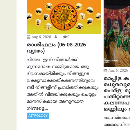
Aug 6, 2026
.
0
രാശിഫലം (06-08-2026
വ്യാഴം)
ചിങ്ങം: ഇന്ന് നിങ്ങൾക്ക്
ഗുണദോഷ സമ്മിശ്രമായ ഒരു
Aug 6, 2026
ദിവസമായിരിക്കും. നിങ്ങളുടെ
മാപ്പിള 
ലക്ഷ്യസാക്ഷാത്കരണത്തിനുവേ
മധുരവു
ണ്ടി നിങ്ങളിന്ന് പ്രവർത്തിക്കുകയും
പെർള; മൂന
അതില്‍ വിജയിക്കുകയും ചെയ്യും.
പതിറ്റാണ്ട
മാനസികമായ അസ്വസ്ഥത
കലാസപര്
നിങ്ങളെ...
മണ്ണിലു
ASTROLOGY
കാസർകോടിന്
അജ്മാനിലെ