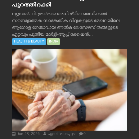
പുറത്തിറക്കി
ന്യൂഡൽഹി: ഊർജ്ജ അധിഷ്ഠിത മെഡിക്കൽ
സൗന്ദര്യാത്മക സാങ്കേതിക വിദ്യകളുടെ മേഖലയിലെ
ആഗോള നേതാവായ അൽമ ലേസേഴ്സ് തങ്ങളുടെ
ഏറ്റവും പുതിയ മൾട്ടി-ആപ്ലിക്കേഷൻ...
HEALTH & BEAUTY
INDIA
Jun 23, 2026
എബി മക്കപ്പുഴ
0