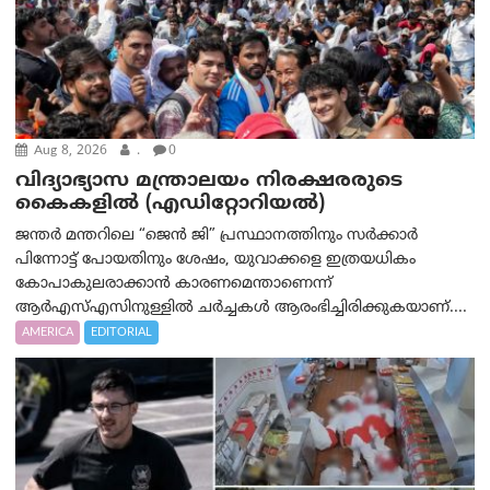
Aug 8, 2026
.
0
വിദ്യാഭ്യാസ മന്ത്രാലയം നിരക്ഷരരുടെ
കൈകളിൽ (എഡിറ്റോറിയല്‍)
ജന്തർ മന്തറിലെ “ജെൻ ജി” പ്രസ്ഥാനത്തിനും സർക്കാർ
പിന്നോട്ട് പോയതിനും ശേഷം, യുവാക്കളെ ഇത്രയധികം
കോപാകുലരാക്കാൻ കാരണമെന്താണെന്ന്
ആർ‌എസ്‌എസിനുള്ളിൽ ചർച്ചകൾ ആരംഭിച്ചിരിക്കുകയാണ്....
AMERICA
EDITORIAL