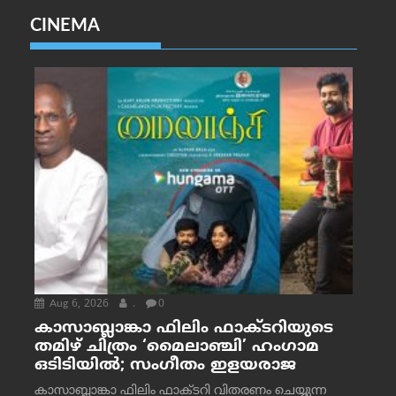
CINEMA
Aug 6, 2026
.
0
കാസാബ്ലാങ്കാ ഫിലിം ഫാക്ടറിയുടെ
തമിഴ് ചിത്രം ‘മൈലാഞ്ചി’ ഹംഗാമ
ഒടിടിയിൽ; സംഗീതം ഇളയരാജ
കാസാബ്ലാങ്കാ ഫിലിം ഫാക്ടറി വിതരണം ചെയ്യുന്ന