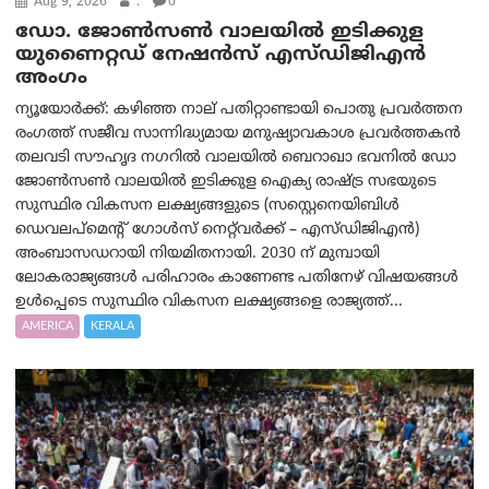
Aug 9, 2026
.
0
ഡോ. ജോൺസൺ വാലയിൽ ഇടിക്കുള
യുണൈറ്റഡ് നേഷൻസ് എസ്ഡിജിഎൻ
അംഗം
ന്യൂയോര്‍ക്ക്: കഴിഞ്ഞ നാല് പതിറ്റാണ്ടായി പൊതു പ്രവർത്തന
രംഗത്ത് സജീവ സാന്നിദ്ധ്യമായ മനുഷ്യാവകാശ പ്രവർത്തകൻ
തലവടി സൗഹൃദ നഗറിൽ വാലയിൽ ബെറാഖാ ഭവനിൽ ഡോ
ജോൺസൺ വാലയിൽ ഇടിക്കുള ഐക്യ രാഷ്ട്ര സഭയുടെ
സുസ്ഥിര വികസന ലക്ഷ്യങ്ങളുടെ (സസ്റ്റെനെയിബിൾ
ഡെവലപ്‌മെന്റ് ഗോൾസ് നെറ്റ്‌വർക്ക് – എസ്ഡിജിഎൻ)
അംബാസഡറായി നിയമിതനായി. 2030 ന് മുമ്പായി
ലോകരാജ്യങ്ങൾ പരിഹാരം കാണേണ്ട പതിനേഴ് വിഷയങ്ങൾ
ഉൾപ്പെടെ സുസ്ഥിര വികസന ലക്ഷ്യങ്ങളെ രാജ്യത്ത്...
AMERICA
KERALA