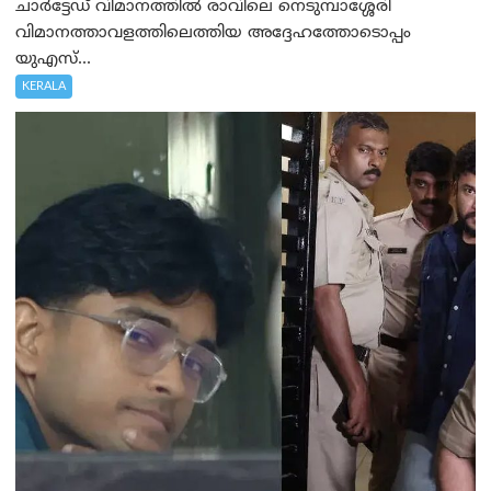
ചാർട്ടേഡ് വിമാനത്തിൽ രാവിലെ നെടുമ്പാശ്ശേരി
വിമാനത്താവളത്തിലെത്തിയ അദ്ദേഹത്തോടൊപ്പം
യുഎസ്...
KERALA