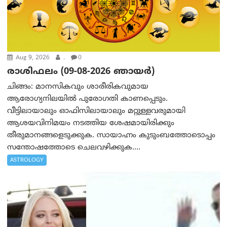
Aug 9, 2026
.
0
രാശിഫലം (09-08-2026 ഞായര്‍)
ചിങ്ങം: മാനസികവും ശാരീരികവുമായ
ആരോഗ്യനിലയിൽ പുരോഗതി കാണപ്പെടും.
വീട്ടിലായാലും ഓഫിസിലായാലും മറ്റുള്ളവരുമായി
ആശയവിനിമയം നടത്തിയ ശേഷമായിരിക്കും
തീരുമാനങ്ങളെടുക്കുക. സായാഹ്നം കുടുംബത്തോടൊപ്പം
സന്തോഷത്തോടെ ചെലവഴിക്കുക....
ASTROLOGY