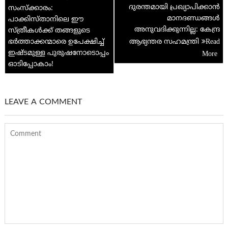
navigation
ദുരന്തമായി പ്രഖ്യാപിക്കാന്‍
സംസ്ക്കാരം:
p
മാനദണ്ഡങ്ങള്‍
പാക്കിസ്താനിലെ ഈ
അനുവദിക്കുന്നില്ല: കേന്ദ്ര
സ്ത്രീകൾക്ക് തങ്ങളുടെ
ഭർത്താക്കന്മാരെ ഉപേക്ഷിച്ച്
ആഭ്യന്തര സഹമന്ത്രി
ഇഷ്ടമുള്ള പുരുഷനോടൊപ്പം
ഓടിപ്പോകാം!
LEAVE A COMMENT