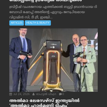
ഷോപ്പിന്റെ പ്രത്യേക ഓഫറുകൾ
ബ്രിട്ടീഷ് വംശജനായ എത്തിക്കൽ ബ്യൂട്ടി ബ്രാൻഡായ ദി
ബോഡി ഷോപ്പ് അതിന്റെ ഏറ്റവും ജനപ്രിയമായ
വിറ്റാമിൻ സി, ടീ ട്രീ, ഇഞ്ചി...
ARTICLES
HEALTH & BEAUTY
Jul 24, 2026
രാഹുല്‍ ധിംഗ്ര
0
അൽമാ ലേസേഴ്സ് ഇന്ത്യയിൽ
‘അൽമാ ഹാർമണി ടിഎം’