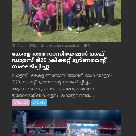
Aug 4, 2026
അനശ്വരം മാമ്പിള്ളി
0
കേരള അസോസിയേഷൻ ഓഫ്
ഡാളസ് ടി20 ക്രിക്കറ്റ് ടൂർണമെന്റ്
സംഘടിപ്പിച്ചു
ഡാളസ് : കേരള അസോസിയേഷൻ ഓഫ് ഡാളസ്
ടി20 ക്രിക്കറ്റ് ടൂർണമെന്റ് സംഘടിപ്പിച്ചു.
ആവേശകരവും സൗഹൃദപരവുമായ ഈ
ടൂർണമെന്റിൽ ഡാളസ്- ഫോർട്ട്‌വര്‍ത്ത്...
AMERICA
SPORTS