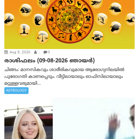
Aug 9, 2026
.
0
രാശിഫലം (09-08-2026 ഞായര്‍)
ചിങ്ങം: മാനസികവും ശാരീരികവുമായ ആരോഗ്യനിലയിൽ
പുരോഗതി കാണപ്പെടും. വീട്ടിലായാലും ഓഫിസിലായാലും
മറ്റുള്ളവരുമായി...
ASTROLOGY