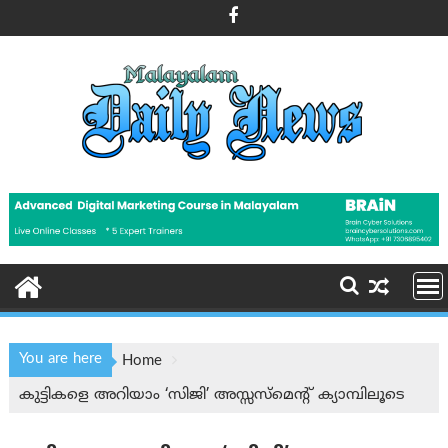
Skip
to
content
You are here
Home
കുട്ടികളെ അറിയാം ‘സിജി’ അസ്സസ്മെന്റ്‌ ക്യാമ്പിലൂടെ