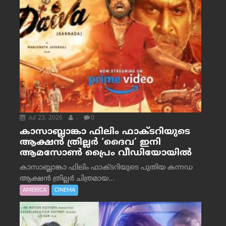
Jul 23, 2026
.
0
കാസാബ്ലാങ്കാ ഫിലിം ഫാക്ടറിയുടെ
ആക്ഷൻ ത്രില്ലർ ‘ദൈവ’ ഇനി
ആമസോൺ പ്രൈം വീഡിയോയിൽ
കാസാബ്ലാങ്കാ ഫിലിം ഫാക്ടറിയുടെ പുതിയ കന്നഡ
ആക്ഷൻ ത്രില്ലർ ചിത്രമായ...
AMERICA
CINEMA