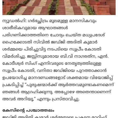
ന്യൂഡല്‍ഹി: ഗർഭച്ഛിദ്രം മൂലമുള്ള മാനസികവും
ശാരീരികവുമായ ആഘാതങ്ങൾ
പരിഗണിക്കാത്തതിനെ ചോദ്യം ചെയ്ത മധ്യപ്രദേശ്
ഹൈക്കോടതി സിവിൽ ജഡ്ജി അദിതി കുമാർ
ശർമ്മയെ പിരിച്ചുവിട്ട നടപടിയെ സുപ്രീം കോടതി
വിമർശിച്ചു. ജസ്റ്റിസുമാരായ ബി.വി നാഗരത്‌ന, എൻ.
കോടീശ്വർ സിംഗ് എന്നിവരുടെ നേതൃത്വത്തിലുള്ള
സുപ്രീം കോടതി, വനിതാ ജഡ്ജിയെ പുറത്താക്കാൻ
ഉപയോഗിച്ച മാനദണ്ഡങ്ങളോട് ശക്തമായ വിയോജിപ്പ്
പ്രകടിപ്പിച്ച് “പുരുഷന്മാർക്ക് ആർത്തവമുണ്ടാകണമെന്ന്
ഞങ്ങള്‍ ആഗ്രഹിക്കുന്നു. അപ്പോഴേ അതെന്താണെന്ന്
അവർ അറിയൂ,” എന്നും പ്രസ്താവിച്ചു.
കേസിൻ്റെ പശ്ചാത്തലം
ജഡ്ജി അദിതി കുമാർ ശർമ്മയുടെ പ്രകടന റേറ്റിംഗ്