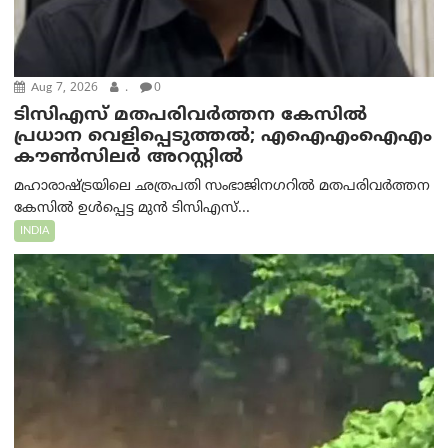
Aug 7, 2026
.
0
ടിസിഎസ് മതപരിവർത്തന കേസിൽ
പ്രധാന വെളിപ്പെടുത്തൽ; എഐഎംഐഎം
കൗൺസിലർ അറസ്റ്റിൽ
മഹാരാഷ്ട്രയിലെ ഛത്രപതി സംഭാജിനഗറിൽ മതപരിവർത്തന
കേസിൽ ഉൾപ്പെട്ട മുൻ ടിസിഎസ്...
INDIA