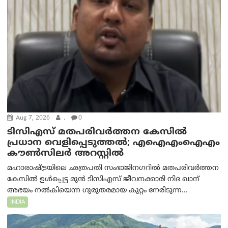
Aug 7, 2026
.
0
ടിസിഎസ് മതപരിവർത്തന കേസിൽ
പ്രധാന വെളിപ്പെടുത്തൽ; എഐഎംഐഎം
കൗൺസിലർ അറസ്റ്റിൽ
മഹാരാഷ്ട്രയിലെ ഛത്രപതി സംഭാജിനഗറിൽ മതപരിവർത്തന
കേസിൽ ഉൾപ്പെട്ട മുൻ ടിസിഎസ് ജീവനക്കാരി നിദ ഖാന്
അഭയം നൽകിയെന്ന ഗുരുതരമായ കുറ്റം നേരിടുന്ന...
INDIA