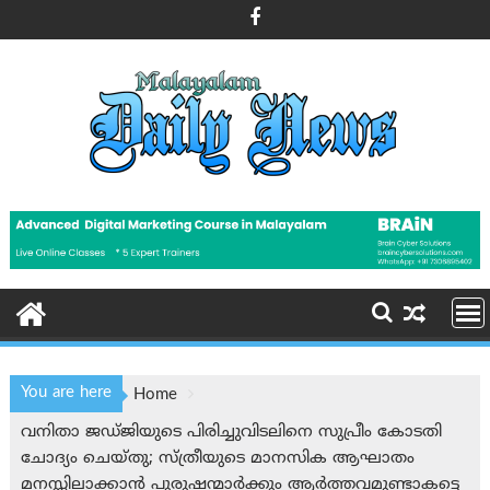
Skip
to
content
You are here
Home
വനിതാ ജഡ്ജിയുടെ പിരിച്ചുവിടലിനെ സുപ്രീം കോടതി
ചോദ്യം ചെയ്തു; സ്ത്രീയുടെ മാനസിക ആഘാതം
മനസ്സിലാക്കാൻ പുരുഷന്മാർക്കും ആർത്തവമുണ്ടാകട്ടെ