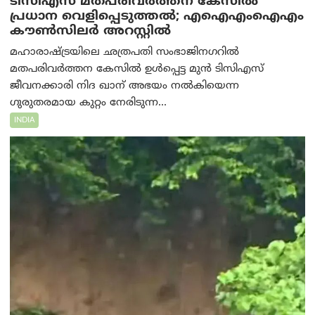
ടിസിഎസ് മതപരിവർത്തന കേസിൽ
പ്രധാന വെളിപ്പെടുത്തൽ; എഐഎംഐഎം
കൗൺസിലർ അറസ്റ്റിൽ
മഹാരാഷ്ട്രയിലെ ഛത്രപതി സംഭാജിനഗറിൽ
മതപരിവർത്തന കേസിൽ ഉൾപ്പെട്ട മുൻ ടിസിഎസ്
ജീവനക്കാരി നിദ ഖാന് അഭയം നൽകിയെന്ന
ഗുരുതരമായ കുറ്റം നേരിടുന്ന...
INDIA