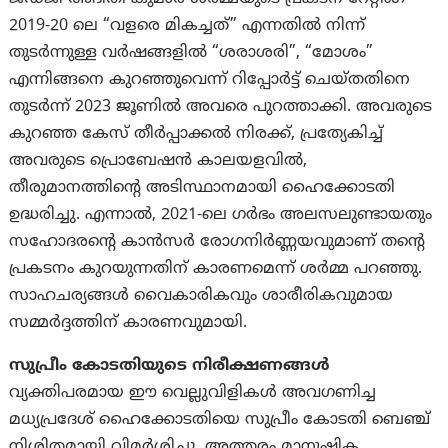
2019-20 ലെ “വളരെ മികച്ചത്” എന്നതിൽ നിന്ന്
തുടർന്നുള്ള വർഷങ്ങളിൽ “ശരാശരി”, “മോശം”
എന്നിങ്ങനെ കുറഞ്ഞുവെന്ന് റിപ്പോർട്ട് ചെയ്തതിനെ
തുടർന്ന് 2023 ജൂണിൽ അവരെ പുറത്താക്കി. അവരുടെ
കുറഞ്ഞ കേസ് തീർപ്പാക്കൽ നിരക്ക്, പ്രത്യേകിച്ച്
അവരുടെ പ്രൊബേഷൻ കാലയളവിൽ,
തീരുമാനത്തിൻ്റെ അടിസ്ഥാനമായി ഹൈക്കോടതി
ഉദ്ധരിച്ചു. എന്നാല്‍, 2021-ലെ ഗർഭം അലസലുണ്ടായതും
സഹോദരൻ്റെ കാൻസർ രോഗനിർണ്ണയവുമാണ് തൻ്റെ
പ്രകടനം കുറയുന്നതിന് കാരണമെന്ന് ശർമ്മ പറഞ്ഞു.
സാഹചര്യങ്ങൾ വൈകാരികവും ശാരീരികവുമായ
സമ്മർദ്ദത്തിന് കാരണവുമായി.
സുപ്രീം കോടതിയുടെ നിരീക്ഷണങ്ങൾ
വ്യക്തിപരമായ ഈ വെല്ലുവിളികൾ അവഗണിച്ച
മധ്യപ്രദേശ് ഹൈക്കോടതിയെ സുപ്രീം കോടതി ബെഞ്ച്
നിശിതമായി വിമർശിച്ചു. അത്തരം മാനുഷിക