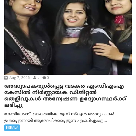
Aug 7, 2026
.
0
അദ്ധ്യാപകരുള്‍പ്പെട്ട വടകര എംഡി‌എം‌എ
കേസില്‍ നിര്‍ണ്ണായക ഡിജിറ്റല്‍
തെളിവുകള്‍ അന്വേഷണ ഉദ്യോഗസ്ഥര്‍ക്ക്
ലഭിച്ചു
കോഴിക്കോട്: വടകരയിലെ മൂന്ന് സ്കൂൾ അദ്ധ്യാപകർ
ഉൾപ്പെട്ടതായി ആരോപിക്കപ്പെടുന്ന എംഡിഎംഎ...
KERALA