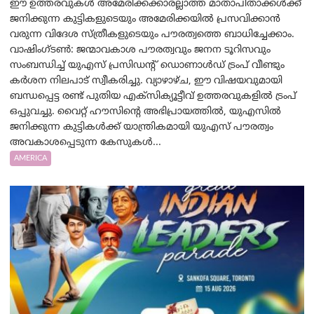
ഈ ഉത്തരവുകൾ അമേരിക്കക്കാരല്ലാത്ത മാതാപിതാക്കൾക്ക്
ജനിക്കുന്ന കുട്ടികളുടെയും അമേരിക്കയിൽ പ്രസവിക്കാൻ
വരുന്ന വിദേശ സ്ത്രീകളുടെയും പൗരത്വത്തെ ബാധിച്ചേക്കാം.
വാഷിംഗ്ടണ്‍: ജന്മാവകാശ പൗരത്വവും ജനന ടൂറിസവും
സംബന്ധിച്ച് യുഎസ് പ്രസിഡന്റ് ഡൊണാൾഡ് ട്രംപ് വീണ്ടും
കർശന നിലപാട് സ്വീകരിച്ചു. വ്യാഴാഴ്ച, ഈ വിഷയവുമായി
ബന്ധപ്പെട്ട രണ്ട് പുതിയ എക്സിക്യൂട്ടീവ് ഉത്തരവുകളിൽ ട്രംപ്
ഒപ്പുവച്ചു. വൈറ്റ് ഹൗസിന്റെ അഭിപ്രായത്തിൽ, യുഎസിൽ
ജനിക്കുന്ന കുട്ടികൾക്ക് യാന്ത്രികമായി യുഎസ് പൗരത്വം
അവകാശപ്പെടുന്ന കേസുകൾ...
AMERICA