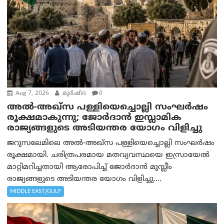
Aug 7, 2026
മുര്‍ഷിദ
0
അൽ-അഖ്‌സ പള്ളിയെച്ചൊല്ലി സംഘർഷം
രൂക്ഷമാകുന്നു; ജോർദാൻ ഇസ്ലാമിക
രാജ്യങ്ങളുടെ അടിയന്തര യോഗം വിളിച്ചു
ജറുസലേമിലെ അൽ-അഖ്‌സ പള്ളിയെച്ചൊല്ലി സംഘർഷം
രൂക്ഷമായി. ചരിത്രപരമായ മതവ്യവസ്ഥയെ ഇസ്രായേൽ
മാറ്റിമറിച്ചതായി ആരോപിച്ച് ജോർദാൻ മുസ്ലീം
രാജ്യങ്ങളുടെ അടിയന്തര യോഗം വിളിച്ചു....
MIDDLE EAST/GULF