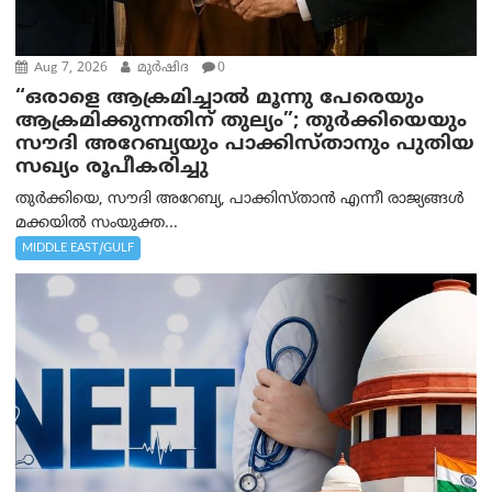
Aug 7, 2026
മുര്‍ഷിദ
0
“ഒരാളെ ആക്രമിച്ചാല്‍ മൂന്നു പേരെയും
ആക്രമിക്കുന്നതിന് തുല്യം”; തുർക്കിയെയും
സൗദി അറേബ്യയും പാക്കിസ്താനും പുതിയ
സഖ്യം രൂപീകരിച്ചു
തുർക്കിയെ, സൗദി അറേബ്യ, പാക്കിസ്താന്‍ എന്നീ രാജ്യങ്ങൾ
മക്കയിൽ സംയുക്ത...
MIDDLE EAST/GULF