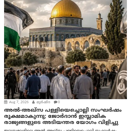
Aug 7, 2026
മുര്‍ഷിദ
0
അൽ-അഖ്‌സ പള്ളിയെച്ചൊല്ലി സംഘർഷം
രൂക്ഷമാകുന്നു; ജോർദാൻ ഇസ്ലാമിക
രാജ്യങ്ങളുടെ അടിയന്തര യോഗം വിളിച്ചു