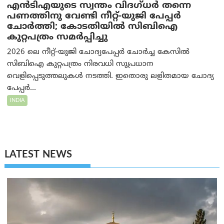
എൻ‌ടി‌എയുടെ സ്വന്തം വിദഗ്ധർ തന്നെ
പണത്തിനു വേണ്ടി നീറ്റ്-യു‌ജി പേപ്പർ
ചോർത്തി; കോടതിയില്‍ സിബിഐ
കുറ്റപത്രം സമര്‍പ്പിച്ചു
2026 ലെ നീറ്റ്-യുജി ചോദ്യപേപ്പർ ചോർച്ച കേസിൽ
സിബിഐ കുറ്റപത്രം നിരവധി സുപ്രധാന
വെളിപ്പെടുത്തലുകൾ നടത്തി. ഇതൊരു ലളിതമായ ചോദ്യ
പേപ്പർ...
INDIA
LATEST NEWS