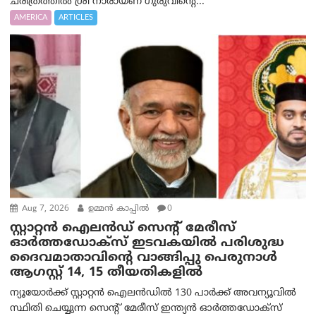
ചരിത്രത്തിൽ ശ്രീ നാരായണ ഗുരുവിന്റെ...
AMERICA
ARTICLES
Aug 7, 2026
ഉമ്മന്‍ കാപ്പില്‍
0
സ്റ്റാറ്റൻ ഐലൻഡ് സെന്റ് മേരീസ്
ഓർത്തഡോക്സ് ഇടവകയിൽ പരിശുദ്ധ
ദൈവമാതാവിന്റെ വാങ്ങിപ്പു പെരുനാൾ
ആഗസ്റ്റ് 14, 15 തീയതികളിൽ
ന്യൂയോർക്ക് സ്റ്റാറ്റൻ ഐലൻഡിൽ 130 പാർക്ക് അവന്യൂവിൽ
സ്ഥിതി ചെയ്യുന്ന സെന്റ് മേരീസ് ഇന്ത്യൻ ഓർത്തഡോക്സ്