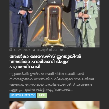
Jul 24, 2026
രാഹുല്‍ ധിംഗ്ര
0
അൽമാ ലേസേഴ്സ് ഇന്ത്യയിൽ
‘അൽമാ ഹാർമണി ടിഎം’
പുറത്തിറക്കി
ന്യൂഡൽഹി: ഊർജ്ജ അധിഷ്ഠിത മെഡിക്കൽ
സൗന്ദര്യാത്മക സാങ്കേതിക വിദ്യകളുടെ മേഖലയിലെ
ആഗോള നേതാവായ അൽമ ലേസേഴ്സ് തങ്ങളുടെ
ഏറ്റവും പുതിയ മൾട്ടി-ആപ്ലിക്കേഷൻ...
HEALTH & BEAUTY
INDIA