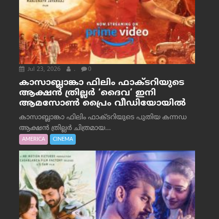
Jul 23, 2026
.
0
കാസാബ്ലാങ്കാ ഫിലിം ഫാക്ടറിയുടെ
ആക്ഷൻ ത്രില്ലർ ‘ദൈവ’ ഇനി
ആമസോൺ പ്രൈം വീഡിയോയിൽ
കാസാബ്ലാങ്കാ ഫിലിം ഫാക്ടറിയുടെ പുതിയ കന്നഡ
ആക്ഷൻ ത്രില്ലർ ചിത്രമായ...
AMERICA
CINEMA