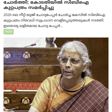
ചോർത്തി; കോടതിയില്‍ സിബിഐ
കുറ്റപത്രം സമര്‍പ്പിച്ചു
2026 ലെ നീറ്റ്-യുജി ചോദ്യപേപ്പർ ചോർച്ച കേസിൽ സിബിഐ
കുറ്റപത്രം നിരവധി സുപ്രധാന വെളിപ്പെടുത്തലുകൾ നടത്തി.
ഇതൊരു ലളിതമായ ചോദ്യ പേപ്പർ...
INDIA