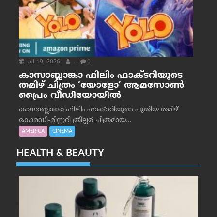
Jul 19, 2026
.
0
കാസാബ്ലാങ്കാ ഫിലിം ഫാക്ടറിയുടെ
തമിഴ് ചിത്രം ‘യോളോ’ ആമസോൺ
പ്രൈം വീഡിയോയിൽ
കാസാബ്ലാങ്കാ ഫിലിം ഫാക്ടറിയുടെ പുതിയ തമിഴ്
കോമഡി-മിസ്റ്ററി ത്രില്ലർ ചിത്രമായ...
AMERICA
CINEMA
HEALTH & BEAUTY