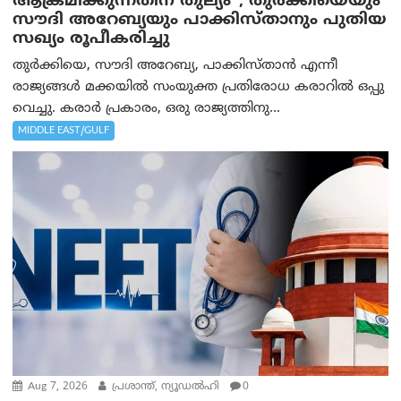
ആക്രമിക്കുന്നതിന് തുല്യം”; തുർക്കിയെയും
സൗദി അറേബ്യയും പാക്കിസ്താനും പുതിയ
സഖ്യം രൂപീകരിച്ചു
തുർക്കിയെ, സൗദി അറേബ്യ, പാക്കിസ്താന്‍ എന്നീ
രാജ്യങ്ങൾ മക്കയിൽ സംയുക്ത പ്രതിരോധ കരാറിൽ ഒപ്പു
വെച്ചു. കരാർ പ്രകാരം, ഒരു രാജ്യത്തിനു...
MIDDLE EAST/GULF
Aug 7, 2026
പ്രശാന്ത്, ന്യൂഡല്‍ഹി
0