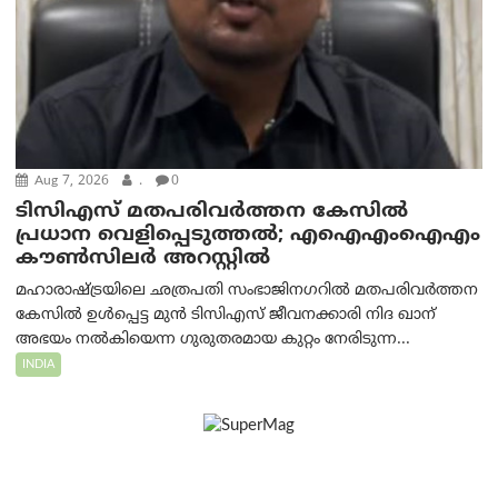
Aug 7, 2026
.
0
ടിസിഎസ് മതപരിവർത്തന കേസിൽ
പ്രധാന വെളിപ്പെടുത്തൽ; എഐഎംഐഎം
കൗൺസിലർ അറസ്റ്റിൽ
മഹാരാഷ്ട്രയിലെ ഛത്രപതി സംഭാജിനഗറിൽ മതപരിവർത്തന
കേസിൽ ഉൾപ്പെട്ട മുൻ ടിസിഎസ് ജീവനക്കാരി നിദ ഖാന്
അഭയം നൽകിയെന്ന ഗുരുതരമായ കുറ്റം നേരിടുന്ന...
INDIA