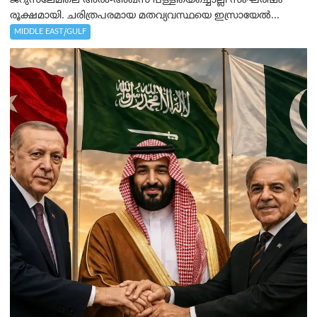
ജറുസലേമിലെ അൽ-അഖ്‌സ പള്ളിയെച്ചൊല്ലി സംഘർഷം
രൂക്ഷമായി. ചരിത്രപരമായ മതവ്യവസ്ഥയെ ഇസ്രായേൽ...
MIDDLE EAST/GULF