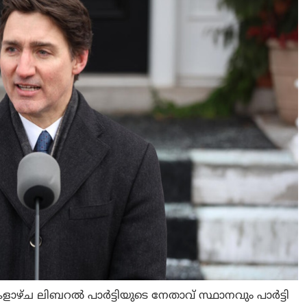
്കളാഴ്ച ലിബറൽ പാർട്ടിയുടെ നേതാവ് സ്ഥാനവും പാർട്ടി