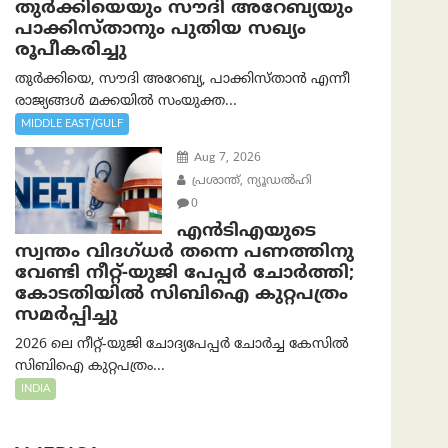
തുർക്കിയെയും സൗദി അറേബ്യയും
പാക്കിസ്താനും പുതിയ സഖ്യം
രൂപീകരിച്ചു
തുർക്കിയെ, സൗദി അറേബ്യ, പാക്കിസ്താന്‍ എന്നീ
രാജ്യങ്ങൾ മക്കയിൽ സംയുക്ത...
MIDDLE EAST/GULF
Aug 7, 2026
പ്രശാന്ത്, ന്യൂഡല്‍ഹി
0
എൻ‌ടി‌എയുടെ
സ്വന്തം വിദഗ്ധർ തന്നെ പണത്തിനു
വേണ്ടി നീറ്റ്-യു‌ജി പേപ്പർ ചോർത്തി;
കോടതിയില്‍ സിബിഐ കുറ്റപത്രം
സമര്‍പ്പിച്ചു
2026 ലെ നീറ്റ്-യുജി ചോദ്യപേപ്പർ ചോർച്ച കേസിൽ
സിബിഐ കുറ്റപത്രം...
INDIA