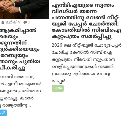
എൻ‌ടി‌എയുടെ സ്വന്തം
വിദഗ്ധർ തന്നെ
പണത്തിനു വേണ്ടി നീറ്റ്-
മുര്‍ഷിദ
0
യു‌ജി പേപ്പർ ചോർത്തി;
കോടതിയില്‍ സിബിഐ
ക്രമിച്ചാല്‍
കുറ്റപത്രം സമര്‍പ്പിച്ചു
േരെയും
കുന്നതിന്
2026 ലെ നീറ്റ്-യുജി ചോദ്യപേപ്പർ
 തുർക്കിയെയും
ചോർച്ച കേസിൽ സിബിഐ
റേബ്യയും
കുറ്റപത്രം നിരവധി സുപ്രധാന
്താനും പുതിയ
വെളിപ്പെടുത്തലുകൾ നടത്തി.
പീകരിച്ചു
ഇതൊരു ലളിതമായ ചോദ്യ
 സൗദി അറേബ്യ,
പേപ്പർ...
്‍ എന്നീ രാജ്യങ്ങൾ
INDIA
ംയുക്ത പ്രതിരോധ
ു വെച്ചു. കരാർ
 രാജ്യത്തിനു...
ULF