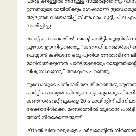
പാർട്ടിക്കുള്ളിൽ നിന്നുള്ള സമ്മർദ്ദത്തിനും ഡ
ഉന്നതരുടെ രാജിയ്ക്കും ശേഷമാണ് ട്രൂഡോയുടെ
ആഭ്യന്തര വിയോജിപ്പിന് ആക്കം കൂട്ടി, ചി
പ്രേരിപ്പിച്ചു.
തൻ്റെ പ്രസംഗത്തിൽ, തൻ്റെ പാർട്ടിക്കുള്
ട്രൂഡോ ഊന്നിപ്പറഞ്ഞു. “കനേഡിയൻമാർക്ക് ഒ
ചെയ്യാൻ കഴിയുന്ന ഒരു പുതിയ നേതാവിനെ ലിബ
മാറിനിൽക്കുന്നത് പാർട്ടിയുടെയും രാജ്യത്തിൻ്
വിശ്വസിക്കുന്നു,” അദ്ദേഹം പറഞ്ഞു.
ട്രൂഡോയുടെ പിൻഗാമിയെ തിരഞ്ഞെടുക്കുന്
പാർട്ടി പൊതുജനപിന്തുണ കുറയുകയും പിയറി 
കൺസർവേറ്റീവുകളെ 20 പോയിൻ്റിന് പിന്നിലാക്
നടക്കാനിരിക്കെ, മത്സരത്തിൽ തുടരാൻ പാർട്ടി
അണിനിരക്കേണ്ടതുണ്ട്.
2015ൽ ലിബറലുകളെ പാർലമെൻ്റിൽ നിർണായക 