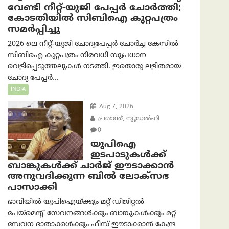
വേണ്ടി നീറ്റ്-യു‌ജി പേപ്പർ ചോർത്തി;
കോടതിയില്‍ സിബിഐ കുറ്റപത്രം
സമര്‍പ്പിച്ചു
2026 ലെ നീറ്റ്-യുജി ചോദ്യപേപ്പർ ചോർച്ച കേസിൽ
സിബിഐ കുറ്റപത്രം നിരവധി സുപ്രധാന
വെളിപ്പെടുത്തലുകൾ നടത്തി. ഇതൊരു ലളിതമായ
ചോദ്യ പേപ്പർ...
INDIA
Aug 7, 2026
പ്രശാന്ത്, ന്യൂഡല്‍ഹി
0
യുപിഐ
ഇടപാടുകൾക്ക്
ബാങ്കുകൾക്ക് ചാർജ് ഈടാക്കാൻ
അനുവദിക്കുന്ന ബിൽ ലോക്‌സഭ
പാസാക്കി
ഭാവിയിൽ യുപിഐയ്ക്കും മറ്റ് ഡിജിറ്റൽ
പേയ്‌മെന്റ് സേവനങ്ങൾക്കും ബാങ്കുകൾക്കും മറ്റ്
സേവന ദാതാക്കൾക്കും ഫീസ് ഈടാക്കാൻ കേന്ദ്ര