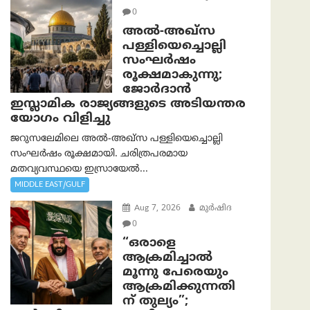
0
അൽ-അഖ്‌സ
പള്ളിയെച്ചൊല്ലി
സംഘർഷം
രൂക്ഷമാകുന്നു;
ജോർദാൻ
ഇസ്ലാമിക രാജ്യങ്ങളുടെ അടിയന്തര
യോഗം വിളിച്ചു
ജറുസലേമിലെ അൽ-അഖ്‌സ പള്ളിയെച്ചൊല്ലി
സംഘർഷം രൂക്ഷമായി. ചരിത്രപരമായ
മതവ്യവസ്ഥയെ ഇസ്രായേൽ...
MIDDLE EAST/GULF
Aug 7, 2026
മുര്‍ഷിദ
0
“ഒരാളെ
ആക്രമിച്ചാല്‍
മൂന്നു പേരെയും
ആക്രമിക്കുന്നതി
ന് തുല്യം”;