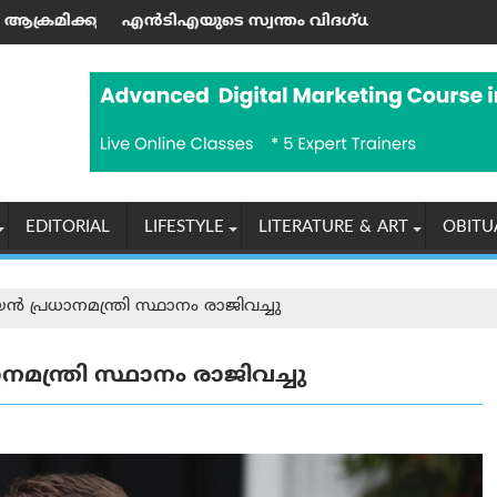
്ചു
ല്യം"; തുർക്കിയെയും സൗദി അറേബ്യയും പാക്കിസ്താനും പുതിയ
ടെ സ്വന്തം വിദഗ്ധർ തന്നെ പണത്തിനു വേണ്ടി നീറ്റ്-യു‌ജി 
യുപിഐ ഇടപാടുക
EDITORIAL
LIFESTYLE
LITERATURE & ART
OBITU
യൻ പ്രധാനമന്ത്രി സ്ഥാനം രാജിവച്ചു
നമന്ത്രി സ്ഥാനം രാജിവച്ചു