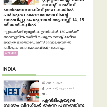
സ്റ്റാറ്റൻ ഐലൻഡ്
സെന്റ് മേരീസ്
ഓർത്തഡോക്സ് ഇടവകയിൽ
പരിശുദ്ധ ദൈവമാതാവിന്റെ
വാങ്ങിപ്പു പെരുനാൾ ആഗസ്റ്റ് 14, 15
തീയതികളിൽ
ന്യൂയോർക്ക് സ്റ്റാറ്റൻ ഐലൻഡിൽ 130 പാർക്ക്
അവന്യൂവിൽ സ്ഥിതി ചെയ്യുന്ന സെന്റ് മേരീസ്
ഇന്ത്യൻ ഓർത്തഡോക്സ് ദേവാലയത്തിൽ
പരിശുദ്ധ ദൈവമാതാവിന്റെ വാങ്ങിപ്പു...
AMERICA
INDIA
Aug 7, 2026
പ്രശാന്ത്, ന്യൂഡല്‍ഹി
0
എൻ‌ടി‌എയുടെ
സ്വന്തം വിദഗ്ധർ തന്നെ പണത്തിനു