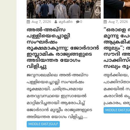
Aug 7, 2026
മുര്‍ഷിദ
0
Aug 7, 2026
അൽ-അഖ്‌സ
“ഒരാളെ ആ
പള്ളിയെച്ചൊല്ലി
മൂന്നു പ
സംഘർഷം
ആക്രമിക്
രൂക്ഷമാകുന്നു; ജോർദാൻ
തുല്യം”;
ഇസ്ലാമിക രാജ്യങ്ങളുടെ
സൗദി അ
അടിയന്തര യോഗം
പാക്കിസ
വിളിച്ചു
സഖ്യം രൂ
ജറുസലേമിലെ അൽ-അഖ്‌സ
തുർക്കിയെ,
പള്ളിയെച്ചൊല്ലി സംഘർഷം
പാക്കിസ്താന
രൂക്ഷമായി. ചരിത്രപരമായ
മക്കയിൽ സ
മതവ്യവസ്ഥയെ ഇസ്രായേൽ
കരാറിൽ ഒപ്പ
മാറ്റിമറിച്ചതായി ആരോപിച്ച്
പ്രകാരം, ഒരു
ജോർദാൻ മുസ്ലീം രാജ്യങ്ങളുടെ
MIDDLE EAST/G
അടിയന്തര യോഗം വിളിച്ചു....
MIDDLE EAST/GULF