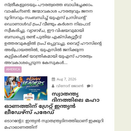
സ്ത്രീകളുടെയും പൗരത്വത്തെ ബാധിച്ചേക്കാം.
വാഷിംഗ്ടണ്‍: ജന്മാവകാശ പൗരത്വവും ജനന
ടൂറിസവും സംബന്ധിച്ച് യുഎസ് പ്രസിഡന്റ്
ഡൊണാൾഡ് ട്രംപ് വീണ്ടും കർശന നിലപാട്
സ്വീകരിച്ചു. വ്യാഴാഴ്ച, ഈ വിഷയവുമായി
ബന്ധപ്പെട്ട രണ്ട് പുതിയ എക്സിക്യൂട്ടീവ്
ഉത്തരവുകളിൽ ട്രംപ് ഒപ്പുവച്ചു. വൈറ്റ് ഹൗസിന്റെ
അഭിപ്രായത്തിൽ, യുഎസിൽ ജനിക്കുന്ന
കുട്ടികൾക്ക് യാന്ത്രികമായി യുഎസ് പൗരത്വം
അവകാശപ്പെടുന്ന കേസുകൾ...
AMERICA
Aug 7, 2026
വിനോദ് ജോൺ
0
സ്വാതന്ത്യ
ദിനത്തിലെ മഹാ
ഓണത്തിന് ഗ്രേറ്റ് ഇന്ത്യൻ
ലീഡേഴ്സ് പരേഡ്
ടൊറന്റോ: ഇന്ത്യൻ സ്വാതന്ത്ര്യദിനത്തിലാണ് ഇക്കുറി
മഹാഓണത്തിന്