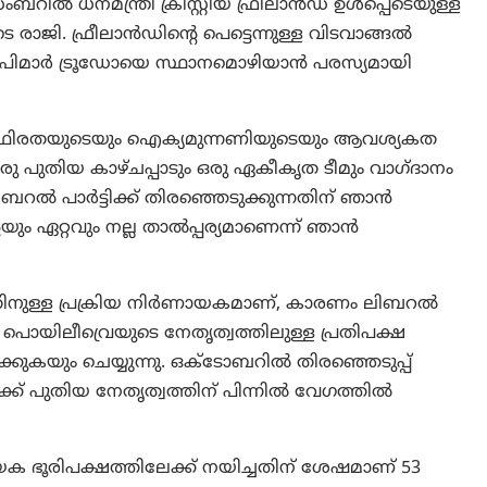
ിസംബറിൽ ധനമന്ത്രി ക്രിസ്റ്റിയ ഫ്രീലാൻഡ് ഉൾപ്പെടെയുള്ള
 രാജി. ഫ്രീലാൻഡിന്റെ പെട്ടെന്നുള്ള വിടവാങ്ങൽ
ല എംപിമാർ ട്രൂഡോയെ സ്ഥാനമൊഴിയാൻ പരസ്യമായി
ളിൽ സ്ഥിരതയുടെയും ഐക്യമുന്നണിയുടെയും ആവശ്യകത
രു പുതിയ കാഴ്ചപ്പാടും ഒരു ഏകീകൃത ടീമും വാഗ്ദാനം
റൽ പാർട്ടിക്ക് തിരഞ്ഞെടുക്കുന്നതിന് ഞാൻ
റെയും ഏറ്റവും നല്ല താൽപ്പര്യമാണെന്ന് ഞാൻ
നതിനുള്ള പ്രക്രിയ നിർണായകമാണ്, കാരണം ലിബറൽ
പൊയിലീവ്രെയുടെ നേതൃത്വത്തിലുള്ള പ്രതിപക്ഷ
കുകയും ചെയ്യുന്നു. ഒക്ടോബറിൽ തിരഞ്ഞെടുപ്പ്
ക്ക് പുതിയ നേതൃത്വത്തിന് പിന്നിൽ വേഗത്തിൽ
ഭൂരിപക്ഷത്തിലേക്ക് നയിച്ചതിന് ശേഷമാണ് 53