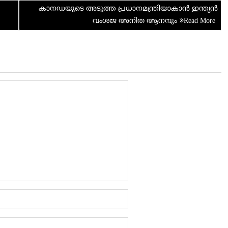
കാനഡയുടെ അടുത്ത പ്രധാനമന്ത്രിയാകാന്‍ ഇന്ത്യന്‍
t
വംശജ അനിത ആനന്ദും