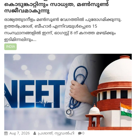
കൊടുങ്കാറ്റിനും സാധ്യത, മൺസൂൺ
സജീവമാകുന്നു
രാജ്യത്തുടനീളം മൺസൂൺ വേഗത്തിൽ പുരോഗമിക്കുന്നു.
ഉത്തർപ്രദേശ്, ബീഹാർ എന്നിവയുൾപ്പെടെ 15
സംസ്ഥാനങ്ങളിൽ ഇന്ന്, ഓഗസ്റ്റ് 8 ന് കനത്ത മഴയ്ക്കും
ഇടിമിന്നലിനും...
INDIA
Aug 7, 2026
പ്രശാന്ത്, ന്യൂഡല്‍ഹി
0