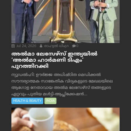
Jul 24, 2026
രാഹുല്‍ ധിംഗ്ര
0
അൽമാ ലേസേഴ്സ് ഇന്ത്യയിൽ
‘അൽമാ ഹാർമണി ടിഎം’
പുറത്തിറക്കി
ന്യൂഡൽഹി: ഊർജ്ജ അധിഷ്ഠിത മെഡിക്കൽ
സൗന്ദര്യാത്മക സാങ്കേതിക വിദ്യകളുടെ മേഖലയിലെ
ആഗോള നേതാവായ അൽമ ലേസേഴ്സ് തങ്ങളുടെ
ഏറ്റവും പുതിയ മൾട്ടി-ആപ്ലിക്കേഷൻ...
HEALTH & BEAUTY
INDIA