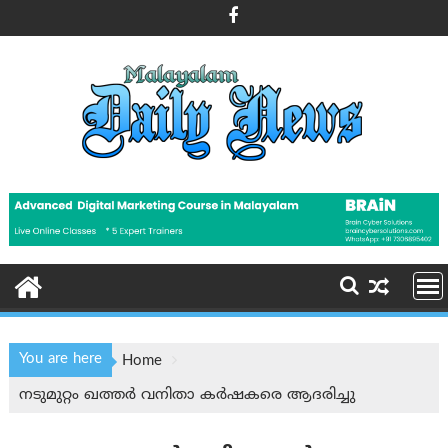
Skip
to
content
You are here
Home
നടുമുറ്റം ഖത്തർ വനിതാ കർഷകരെ ആദരിച്ചു