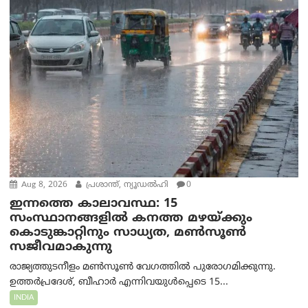
Aug 8, 2026
പ്രശാന്ത്, ന്യൂഡല്‍ഹി
0
ഇന്നത്തെ കാലാവസ്ഥ: 15
സംസ്ഥാനങ്ങളിൽ കനത്ത മഴയ്ക്കും
കൊടുങ്കാറ്റിനും സാധ്യത, മൺസൂൺ
സജീവമാകുന്നു
രാജ്യത്തുടനീളം മൺസൂൺ വേഗത്തിൽ പുരോഗമിക്കുന്നു.
ഉത്തർപ്രദേശ്, ബീഹാർ എന്നിവയുൾപ്പെടെ 15...
INDIA