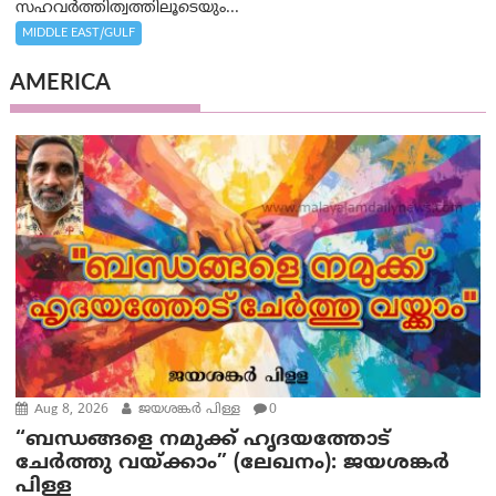
സഹവര്‍ത്തിത്വത്തിലൂടെയും...
MIDDLE EAST/GULF
AMERICA
Aug 8, 2026
ജയശങ്കര്‍ പിള്ള
0
“ബന്ധങ്ങളെ നമുക്ക് ഹൃദയത്തോട്
ചേർത്തു വയ്ക്കാം” (ലേഖനം): ജയശങ്കര്‍
പിള്ള