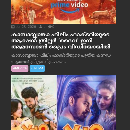
Jul 23, 2026
.
0
കാസാബ്ലാങ്കാ ഫിലിം ഫാക്ടറിയുടെ
ആക്ഷൻ ത്രില്ലർ ‘ദൈവ’ ഇനി
ആമസോൺ പ്രൈം വീഡിയോയിൽ
കാസാബ്ലാങ്കാ ഫിലിം ഫാക്ടറിയുടെ പുതിയ കന്നഡ
ആക്ഷൻ ത്രില്ലർ ചിത്രമായ...
AMERICA
CINEMA