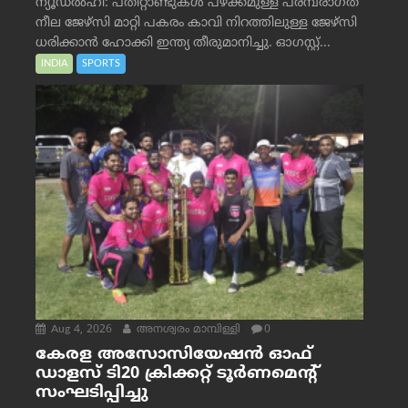
ന്യൂഡൽഹി: പതിറ്റാണ്ടുകൾ പഴക്കമുള്ള പരമ്പരാഗത
നീല ജേഴ്‌സി മാറ്റി പകരം കാവി നിറത്തിലുള്ള ജേഴ്‌സി
ധരിക്കാൻ ഹോക്കി ഇന്ത്യ തീരുമാനിച്ചു. ഓഗസ്റ്റ്...
INDIA
SPORTS
Aug 4, 2026
അനശ്വരം മാമ്പിള്ളി
0
കേരള അസോസിയേഷൻ ഓഫ്
ഡാളസ് ടി20 ക്രിക്കറ്റ് ടൂർണമെന്റ്
സംഘടിപ്പിച്ചു