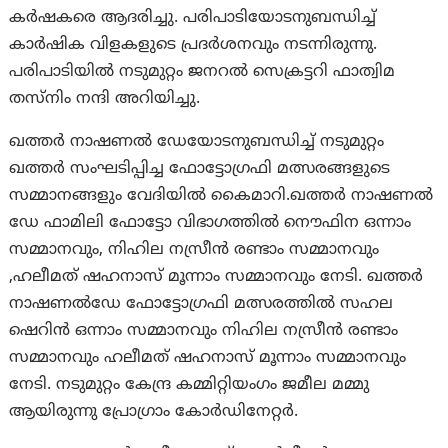
കർഷകരെ ആദരിച്ചു. പരിപാടിയോടനുബന്ധിച്ച്
കാർഷിക വിളകളുടെ പ്രദർശനവും നടന്നിരുന്നു.
പരിപാടിയിൽ നടുമുറ്റം ജനറൽ സെക്രട്ടറി ഫാത്വിമ
തസ്നിം നന്ദി അറിയിച്ചു.
ഖത്തർ നാഷണൽ ഡേയോടനുബന്ധിച്ച് നടുമുറ്റം
ഖത്തർ സംഘടിപ്പിച്ച ഫോട്ടോഗ്രഫി മത്സരങ്ങളുടെ
സമ്മാനങ്ങളും വേദിയിൽ കൈമാറി.ഖത്തർ നാഷണൽ
ഡേ ഫാമിലി ഫോട്ടോ വിഭാഗത്തിൽ നൌഫിന ഒന്നാം
സമ്മാനവും, നിഹില നസ്രീൻ രണ്ടാം സമ്മാനവും
,ഹലീമത് ഷഹനാസ് മൂന്നാം സമ്മാനവും നേടി. ഖത്തർ
നാഷണൽഡേ ഫോട്ടോഗ്രഫി മത്സരത്തിൽ സഹല
ഷെറിൻ ഒന്നാം സമ്മാനവും നിഹില നസ്രീൻ രണ്ടാം
സമ്മാനവും ഹലീമത് ഷഹനാസ് മൂന്നാം സമ്മാനവും
നേടി. നടുമുറ്റം കേന്ദ്ര കമ്മിറ്റിയംഗം ജമീല മമ്മു
ആയിരുന്നു പ്രോഗ്രാം കോർഡിനേറ്റർ.