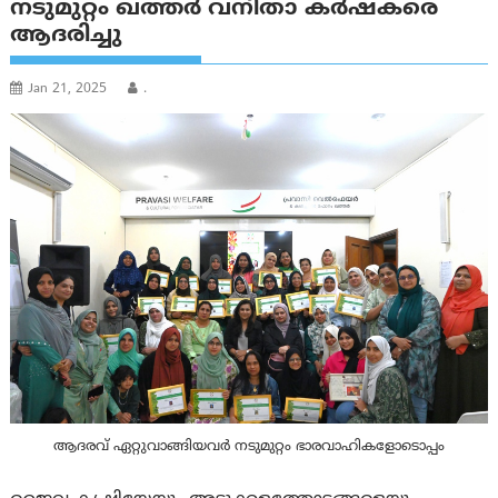
നടുമുറ്റം ഖത്തർ വനിതാ കർഷകരെ
ആദരിച്ചു
Jan 21, 2025
.
ആദരവ് ഏറ്റുവാങ്ങിയവർ നടുമുറ്റം ഭാരവാഹികളോടൊപ്പം