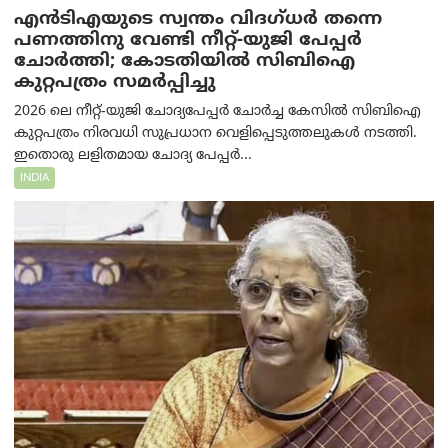
എൻ‌ടി‌എയുടെ സ്വന്തം വിദഗ്ധർ തന്നെ
പണത്തിനു വേണ്ടി നീറ്റ്-യു‌ജി പേപ്പർ
ചോർത്തി; കോടതിയില്‍ സിബിഐ
കുറ്റപത്രം സമര്‍പ്പിച്ചു
2026 ലെ നീറ്റ്-യുജി ചോദ്യപേപ്പർ ചോർച്ച കേസിൽ സിബിഐ
കുറ്റപത്രം നിരവധി സുപ്രധാന വെളിപ്പെടുത്തലുകൾ നടത്തി.
ഇതൊരു ലളിതമായ ചോദ്യ പേപ്പർ...
INDIA