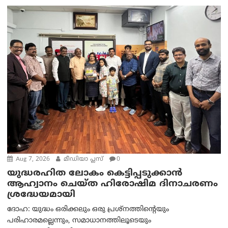
Aug 7, 2026
മീഡിയാ പ്ലസ്
0
യുദ്ധരഹിത ലോകം കെട്ടിപ്പടുക്കാന്‍
ആഹ്വാനം ചെയ്ത ഹിരോഷിമ ദിനാചരണം
ശ്രദ്ധേയമായി
ദോഹ: യുദ്ധം ഒരിക്കലും ഒരു പ്രശ്‌നത്തിന്റെയും
പരിഹാരമല്ലെന്നും, സമാധാനത്തിലൂടെയും