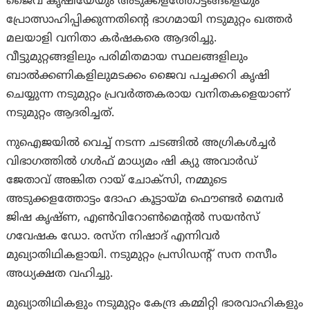
ജൈവ കൃഷിയേയും അടുക്കളത്തോട്ടങ്ങളെയും
പ്രോത്സാഹിപ്പിക്കുന്നതിൻ്റെ ഭാഗമായി നടുമുറ്റം ഖത്തർ
മലയാളി വനിതാ കർഷകരെ ആദരിച്ചു.
വീട്ടുമുറ്റങ്ങളിലും പരിമിതമായ സ്ഥലങ്ങളിലും
ബാൽക്കണികളിലുമടക്കം ജൈവ പച്ചക്കറി കൃഷി
ചെയ്യുന്ന നടുമുറ്റം പ്രവർത്തകരായ വനിതകളെയാണ്
നടുമുറ്റം ആദരിച്ചത്.
നുഐജയിൽ വെച്ച് നടന്ന ചടങ്ങിൽ അഗ്രികൾച്ചർ
വിഭാഗത്തിൽ ഗൾഫ് മാധ്യമം ഷി ക്യു അവാർഡ്
ജേതാവ് അങ്കിത റായ് ചോക്സി, നമ്മുടെ
അടുക്കളത്തോട്ടം ദോഹ കൂട്ടായ്മ ഫൌണ്ടർ മെമ്പർ
ജിഷ കൃഷ്ണ, എൺവിറോൺമെൻ്റൽ സയൻസ്
ഗവേഷക ഡോ. രസ്ന നിഷാദ് എന്നിവർ
മുഖ്യാതിഥികളായി. നടുമുറ്റം പ്രസിഡൻ്റ് സന നസീം
അധ്യക്ഷത വഹിച്ചു.
മുഖ്യാതിഥികളും നടുമുറ്റം കേന്ദ്ര കമ്മിറ്റി ഭാരവാഹികളും