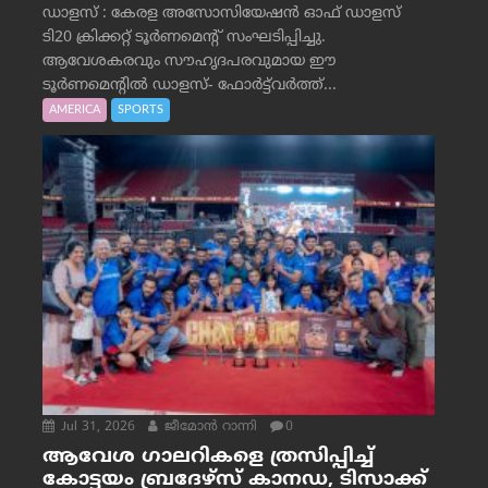
ഡാളസ് : കേരള അസോസിയേഷൻ ഓഫ് ഡാളസ്
ടി20 ക്രിക്കറ്റ് ടൂർണമെന്റ് സംഘടിപ്പിച്ചു.
ആവേശകരവും സൗഹൃദപരവുമായ ഈ
ടൂർണമെന്റിൽ ഡാളസ്- ഫോർട്ട്‌വര്‍ത്ത്...
AMERICA
SPORTS
Jul 31, 2026
ജീമോന്‍ റാന്നി
0
ആവേശ ഗാലറികളെ ത്രസിപ്പിച്ച്
കോട്ടയം ബ്രദേഴ്‌സ് കാനഡ, ടിസാക്ക്