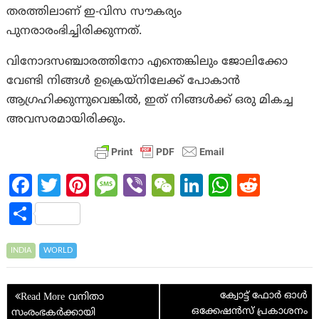
തരത്തിലാണ് ഇ-വിസ സൗകര്യം
പുനരാരംഭിച്ചിരിക്കുന്നത്.
വിനോദസഞ്ചാരത്തിനോ എന്തെങ്കിലും ജോലിക്കോ
വേണ്ടി നിങ്ങൾ ഉക്രെയ്‌നിലേക്ക് പോകാൻ
ആഗ്രഹിക്കുന്നുവെങ്കിൽ, ഇത് നിങ്ങൾക്ക് ഒരു മികച്ച
അവസരമായിരിക്കും.
Fa
T
Pi
M
Vi
W
Li
W
R
ce
w
nt
es
b
e
n
h
e
S
b
itt
er
sa
er
C
ke
at
d
h
o
er
es
g
h
dI
s
di
ar
INDIA
WORLD
o
t
e
at
n
A
t
e
Post
k
p
ക്വോട്ട് ഫോര്‍ ഓള്‍
വനിതാ
navigation
ഒക്കേഷന്‍സ് പ്രകാശനം
സംരംഭകർക്കായി