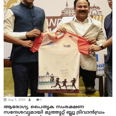
Aug 5, 2026
.
0
ആരോഗ്യ, പൈതൃക സംരക്ഷണ
സന്ദേശവുമായി മുത്തൂറ്റ് ബ്ലൂ ട്രിവാൻഡ്രം