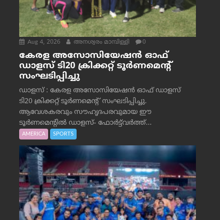
Aug 4, 2026
അനശ്വരം മാമ്പിള്ളി
0
കേരള അസോസിയേഷൻ ഓഫ്
ഡാളസ് ടി20 ക്രിക്കറ്റ് ടൂർണമെന്റ്
സംഘടിപ്പിച്ചു
ഡാളസ് : കേരള അസോസിയേഷൻ ഓഫ് ഡാളസ്
ടി20 ക്രിക്കറ്റ് ടൂർണമെന്റ് സംഘടിപ്പിച്ചു.
ആവേശകരവും സൗഹൃദപരവുമായ ഈ
ടൂർണമെന്റിൽ ഡാളസ്- ഫോർട്ട്‌വര്‍ത്ത്...
AMERICA
SPORTS