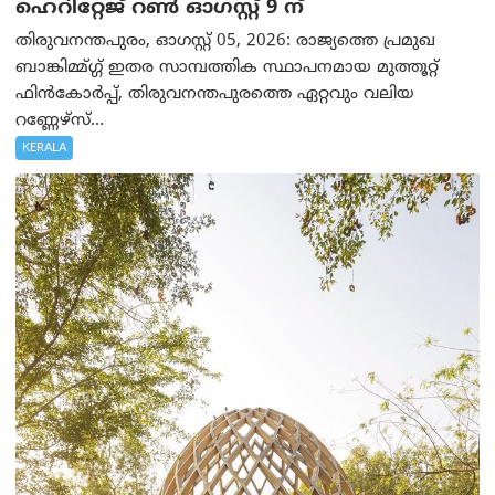
ഹെറിറ്റേജ് റൺ ഓഗസ്റ്റ് 9 ന്
തിരുവനന്തപുരം, ഓഗസ്റ്റ് 05, 2026: രാജ്യത്തെ പ്രമുഖ
ബാങ്കിമ്മ്ഗ്ഗ് ഇതര സാമ്പത്തിക സ്ഥാപനമായ മുത്തൂറ്റ്
ഫിൻകോർപ്പ്, തിരുവനന്തപുരത്തെ ഏറ്റവും വലിയ
റണ്ണേഴ്‌സ്...
KERALA