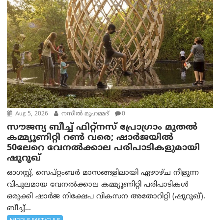
Aug 5, 2026
നസീല്‍ മുഹമ്മദ്
0
സൗജന്യ ബീച്ച് ഫിറ്റ്നസ് പ്രോ​ഗ്രാം മുതൽ
കമ്മ്യൂണിറ്റി റൺ വരെ; ഷാർജയിൽ
50ലേറെ വേനൽക്കാല പരിപാടികളുമായി
ഷൂറൂഖ്
ഓഗസ്റ്റ്, സെപ്റ്റംബർ മാസങ്ങളിലായി ഏഴാഴ്ച നീളുന്ന
വിപുലമായ വേനൽക്കാല കമ്മ്യൂണിറ്റി പരിപാടികൾ
ഒരുക്കി ഷാർജ നിക്ഷേപ വികസന അതോറിറ്റി (ഷൂറൂഖ്).
ബീച്ച്...