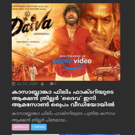
Jul 23, 2026
.
0
കാസാബ്ലാങ്കാ ഫിലിം ഫാക്ടറിയുടെ
ആക്ഷൻ ത്രില്ലർ ‘ദൈവ’ ഇനി
ആമസോൺ പ്രൈം വീഡിയോയിൽ
കാസാബ്ലാങ്കാ ഫിലിം ഫാക്ടറിയുടെ പുതിയ കന്നഡ
ആക്ഷൻ ത്രില്ലർ ചിത്രമായ...
AMERICA
CINEMA