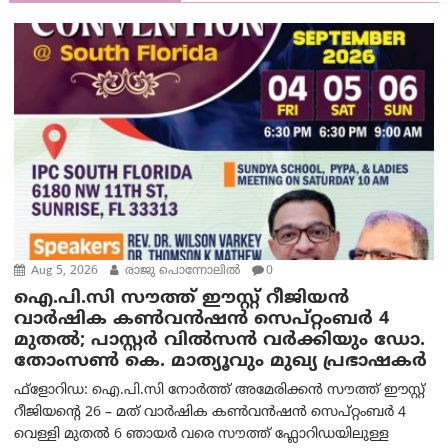
Aug 5, 2026
രാജു പൊന്നോലിൽ
0
ഐ.പി.സി സൗത്ത് ഈസ്റ്റ് റീജിയൻ
വാർഷിക കൺവൻഷൻ സെപ്റ്റംബർ 4
മുതൽ; പാസ്റ്റർ വിൽസൻ വർക്കിയും ഡോ.
തോംസൺ കെ. മാത്യൂവും മുഖ്യ പ്രഭാഷകർ
ഫ്ളോറിഡ: ഐ.പി.സി നോർത്ത് അമേരിക്കൻ സൗത്ത് ഈസ്റ്റ്
റീജിയന്റെ 26 – മത് വാർഷിക കൺവൻഷൻ സെപ്റ്റംബർ 4
വെള്ളി മുതൽ 6 ഞായർ വരെ സൗത്ത് ഫ്ലോറിഡയിലുള്ള