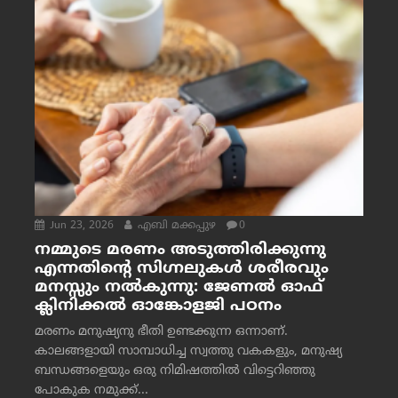
Jun 23, 2026
എബി മക്കപ്പുഴ
0
നമ്മുടെ മരണം അടുത്തിരിക്കുന്നു
എന്നതിന്റെ സിഗ്നലുകൾ ശരീരവും
മനസ്സും നല്‍കുന്നു: ജേണല്‍ ഓഫ്
ക്ലിനിക്കല്‍ ഓങ്കോളജി പഠനം
മരണം മനുഷ്യനു ഭീതി ഉണ്ടക്കുന്ന ഒന്നാണ്.
കാലങ്ങളായി സാമ്പാധിച്ച സ്വത്തു വകകളും, മനുഷ്യ
ബന്ധങ്ങളെയും ഒരു നിമിഷത്തിൽ വിട്ടെറിഞ്ഞു
പോകുക നമുക്ക്...