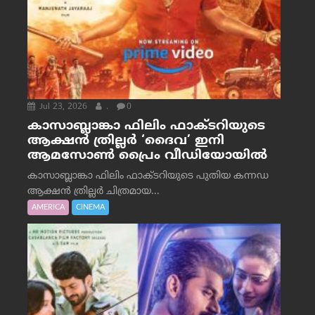
Jul 23, 2026
.
0
കാസാബ്ലാങ്കാ ഫിലിം ഫാക്ടറിയുടെ
ആക്ഷൻ ത്രില്ലർ ‘ദൈവ’ ഇനി
ആമസോൺ പ്രൈം വീഡിയോയിൽ
കാസാബ്ലാങ്കാ ഫിലിം ഫാക്ടറിയുടെ പുതിയ കന്നഡ
ആക്ഷൻ ത്രില്ലർ ചിത്രമായ...
AMERICA
CINEMA