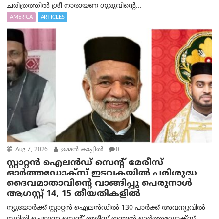
ചരിത്രത്തിൽ ശ്രീ നാരായണ ഗുരുവിന്റെ...
AMERICA
ARTICLES
Aug 7, 2026
ഉമ്മന്‍ കാപ്പില്‍
0
സ്റ്റാറ്റൻ ഐലൻഡ് സെന്റ് മേരീസ്
ഓർത്തഡോക്സ് ഇടവകയിൽ പരിശുദ്ധ
ദൈവമാതാവിന്റെ വാങ്ങിപ്പു പെരുനാൾ
ആഗസ്റ്റ് 14, 15 തീയതികളിൽ
ന്യൂയോർക്ക് സ്റ്റാറ്റൻ ഐലൻഡിൽ 130 പാർക്ക് അവന്യൂവിൽ
സ്ഥിതി ചെയ്യുന്ന സെന്റ് മേരീസ് ഇന്ത്യൻ ഓർത്തഡോക്സ്