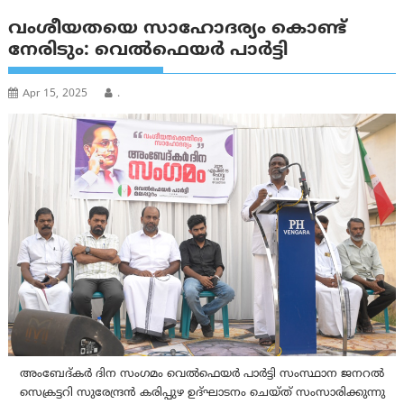
വംശീയതയെ സാഹോദര്യം കൊണ്ട്
നേരിടും: വെൽഫെയർ പാർട്ടി
Apr 15, 2025
.
അംബേദ്കർ ദിന സംഗമം വെൽഫെയർ പാർട്ടി സംസ്ഥാന ജനറൽ
സെക്രട്ടറി സുരേന്ദ്രൻ കരിപ്പുഴ ഉദ്ഘാടനം ചെയ്ത് സംസാരിക്കുന്നു