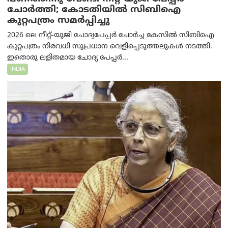
ചോർത്തി; കോടതിയില്‍ സിബിഐ
കുറ്റപത്രം സമര്‍പ്പിച്ചു
2026 ലെ നീറ്റ്-യുജി ചോദ്യപേപ്പർ ചോർച്ച കേസിൽ സിബിഐ
കുറ്റപത്രം നിരവധി സുപ്രധാന വെളിപ്പെടുത്തലുകൾ നടത്തി.
ഇതൊരു ലളിതമായ ചോദ്യ പേപ്പർ...
INDIA