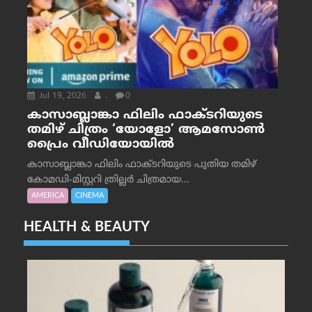
Jul 19, 2026
.
0
കാസാബ്ലാങ്കാ ഫിലിം ഫാക്ടറിയുടെ
തമിഴ് ചിത്രം ‘യോളോ’ ആമസോൺ
പ്രൈം വീഡിയോയിൽ
കാസാബ്ലാങ്കാ ഫിലിം ഫാക്ടറിയുടെ പുതിയ തമിഴ്
കോമഡി-മിസ്റ്ററി ത്രില്ലർ ചിത്രമായ...
AMERICA
CINEMA
HEALTH & BEAUTY