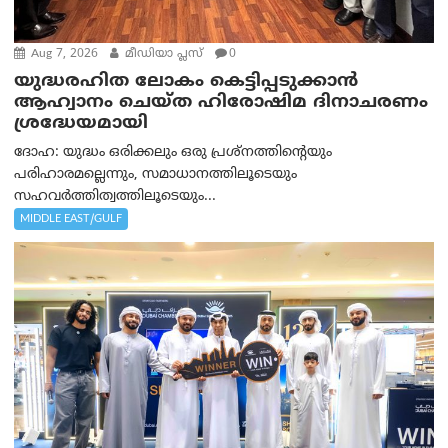
Aug 7, 2026
മീഡിയാ പ്ലസ്
0
യുദ്ധരഹിത ലോകം കെട്ടിപ്പടുക്കാന്‍
ആഹ്വാനം ചെയ്ത ഹിരോഷിമ ദിനാചരണം
ശ്രദ്ധേയമായി
ദോഹ: യുദ്ധം ഒരിക്കലും ഒരു പ്രശ്‌നത്തിന്റെയും
പരിഹാരമല്ലെന്നും, സമാധാനത്തിലൂടെയും
സഹവര്‍ത്തിത്വത്തിലൂടെയും...
MIDDLE EAST/GULF