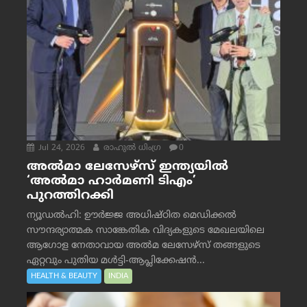
Jul 24, 2026
രാഹുല്‍ ധിംഗ്ര
0
അൽമാ ലേസേഴ്സ് ഇന്ത്യയിൽ
‘അൽമാ ഹാർമണി ടിഎം’
പുറത്തിറക്കി
ന്യൂഡൽഹി: ഊർജ്ജ അധിഷ്ഠിത മെഡിക്കൽ
സൗന്ദര്യാത്മക സാങ്കേതിക വിദ്യകളുടെ മേഖലയിലെ
ആഗോള നേതാവായ അൽമ ലേസേഴ്സ് തങ്ങളുടെ
ഏറ്റവും പുതിയ മൾട്ടി-ആപ്ലിക്കേഷൻ...
HEALTH & BEAUTY
INDIA