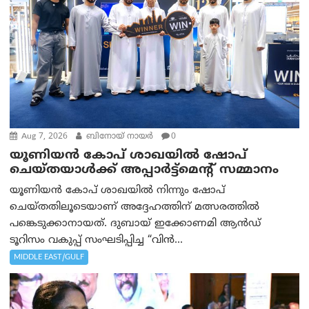
Aug 7, 2026
ബിനോയ് നായര്‍
0
യൂണിയൻ കോപ് ശാഖയിൽ ഷോപ്
ചെയ്തയാൾക്ക് അപ്പാർട്ട്മെന്റ് സമ്മാനം
യൂണിയൻ കോപ് ശാഖയിൽ നിന്നും ഷോപ്
ചെയ്തതിലൂടെയാണ് അദ്ദേഹത്തിന് മത്സരത്തിൽ
പങ്കെടുക്കാനായത്. ദുബായ് ഇക്കോണമി ആൻഡ്
ടൂറിസം വകുപ്പ് സംഘടിപ്പിച്ച “വിൻ...
MIDDLE EAST/GULF