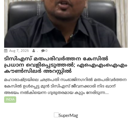
Aug 7, 2026
.
0
ടിസിഎസ് മതപരിവർത്തന കേസിൽ
പ്രധാന വെളിപ്പെടുത്തൽ; എഐഎംഐഎം
കൗൺസിലർ അറസ്റ്റിൽ
മഹാരാഷ്ട്രയിലെ ഛത്രപതി സംഭാജിനഗറിൽ മതപരിവർത്തന
കേസിൽ ഉൾപ്പെട്ട മുൻ ടിസിഎസ് ജീവനക്കാരി നിദ ഖാന്
അഭയം നൽകിയെന്ന ഗുരുതരമായ കുറ്റം നേരിടുന്ന...
INDIA