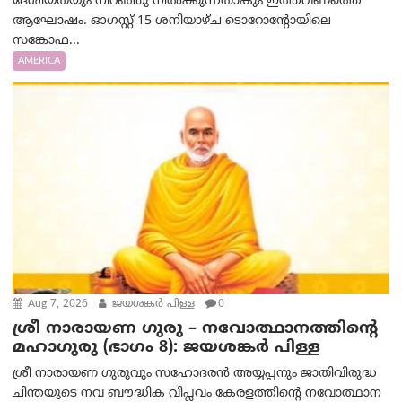
ദേശീയതയും നിറഞ്ഞു നിൽക്കുന്നതാകും ഇത്തവണത്തെ
ആഘോഷം. ഓഗസ്റ്റ് 15 ശനിയാഴ്ച ടൊറോന്റോയിലെ
സങ്കോഫ...
AMERICA
Aug 7, 2026
ജയശങ്കര്‍ പിള്ള
0
ശ്രീ നാരായണ ഗുരു – നവോത്ഥാനത്തിന്റെ
മഹാഗുരു (ഭാഗം 8): ജയശങ്കര്‍ പിള്ള
ശ്രീ നാരായണ ഗുരുവും സഹോദരൻ അയ്യപ്പനും ജാതിവിരുദ്ധ
ചിന്തയുടെ നവ ബൗദ്ധിക വിപ്ലവം കേരളത്തിന്റെ നവോത്ഥാന