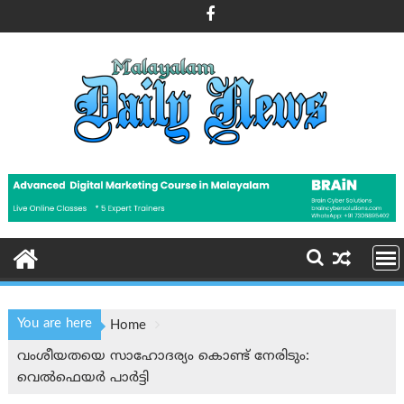
Skip
to
content
You are here
Home
വംശീയതയെ സാഹോദര്യം കൊണ്ട് നേരിടും:
വെൽഫെയർ പാർട്ടി