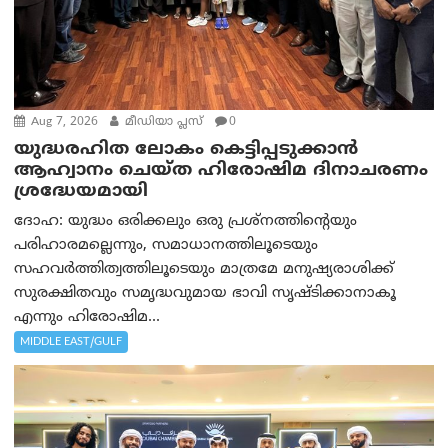
Aug 7, 2026
മീഡിയാ പ്ലസ്
0
യുദ്ധരഹിത ലോകം കെട്ടിപ്പടുക്കാന്‍
ആഹ്വാനം ചെയ്ത ഹിരോഷിമ ദിനാചരണം
ശ്രദ്ധേയമായി
ദോഹ: യുദ്ധം ഒരിക്കലും ഒരു പ്രശ്‌നത്തിന്റെയും
പരിഹാരമല്ലെന്നും, സമാധാനത്തിലൂടെയും
സഹവര്‍ത്തിത്വത്തിലൂടെയും മാത്രമേ മനുഷ്യരാശിക്ക്
സുരക്ഷിതവും സമൃദ്ധവുമായ ഭാവി സൃഷ്ടിക്കാനാകൂ
എന്നും ഹിരോഷിമ...
MIDDLE EAST/GULF