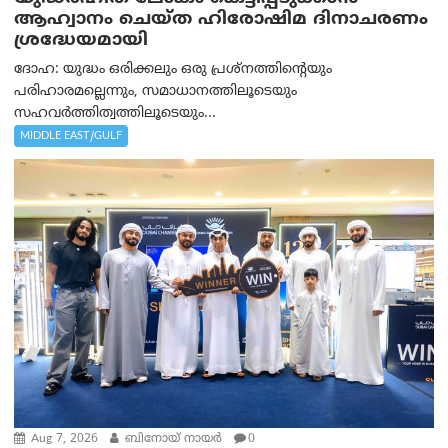
ആഹ്വാനം ചെയ്ത ഹിരോഷിമ ദിനാചരണം
ശ്രദ്ധേയമായി
ദോഹ: യുദ്ധം ഒരിക്കലും ഒരു പ്രശ്‌നത്തിന്റെയും
പരിഹാരമല്ലെന്നും, സമാധാനത്തിലൂടെയും
സഹവര്‍ത്തിത്വത്തിലൂടെയും...
MIDDLE EAST/GULF
Aug 7, 2026
ബിനോയ് നായര്‍
0