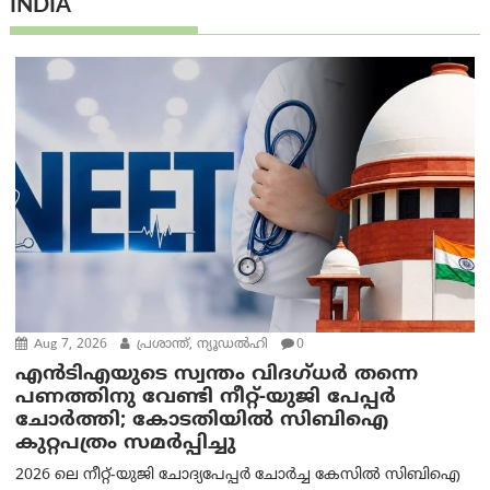
INDIA
Aug 7, 2026
പ്രശാന്ത്, ന്യൂഡല്‍ഹി
0
എൻ‌ടി‌എയുടെ സ്വന്തം വിദഗ്ധർ തന്നെ
പണത്തിനു വേണ്ടി നീറ്റ്-യു‌ജി പേപ്പർ
ചോർത്തി; കോടതിയില്‍ സിബിഐ
കുറ്റപത്രം സമര്‍പ്പിച്ചു
2026 ലെ നീറ്റ്-യുജി ചോദ്യപേപ്പർ ചോർച്ച കേസിൽ സിബിഐ