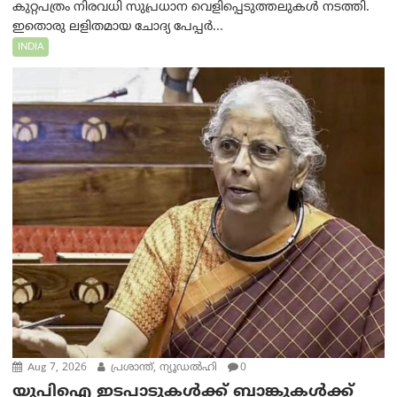
കുറ്റപത്രം നിരവധി സുപ്രധാന വെളിപ്പെടുത്തലുകൾ നടത്തി.
ഇതൊരു ലളിതമായ ചോദ്യ പേപ്പർ...
INDIA
Aug 7, 2026
പ്രശാന്ത്, ന്യൂഡല്‍ഹി
0
യുപിഐ ഇടപാടുകൾക്ക് ബാങ്കുകൾക്ക്