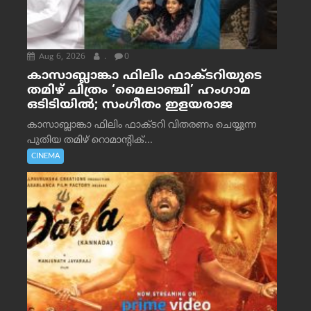
Aug 6, 2026
.
0
കാസാബ്ലാങ്കാ ഫിലിം ഫാക്ടറിയുടെ
തമിഴ് ചിത്രം ‘മൈലാഞ്ചി’ ഹംഗാമ
ഒടിടിയിൽ; സംഗീതം ഇളയരാജ
കാസാബ്ലാങ്കാ ഫിലിം ഫാക്ടറി വിതരണം ചെയ്യുന്ന
പുതിയ തമിഴ് റൊമാന്റിക്...
CINEMA