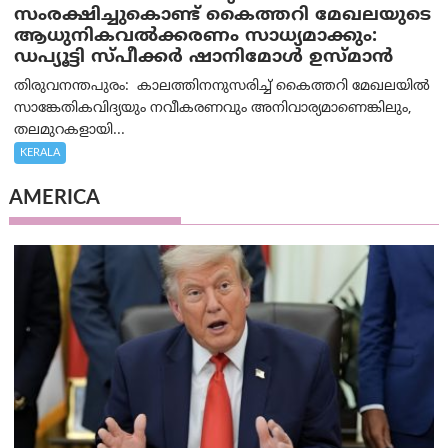
സംരക്ഷിച്ചുകൊണ്ട് കൈത്തറി മേഖലയുടെ
ആധുനികവൽക്കരണം സാധ്യമാക്കും:
ഡപ്യൂട്ടി സ്പീക്കർ ഷാനിമോൾ ഉസ്മാൻ
തിരുവനന്തപുരം: കാലത്തിനനുസരിച്ച് കൈത്തറി മേഖലയിൽ
സാങ്കേതികവിദ്യയും നവീകരണവും അനിവാര്യമാണെങ്കിലും,
തലമുറകളായി...
KERALA
AMERICA