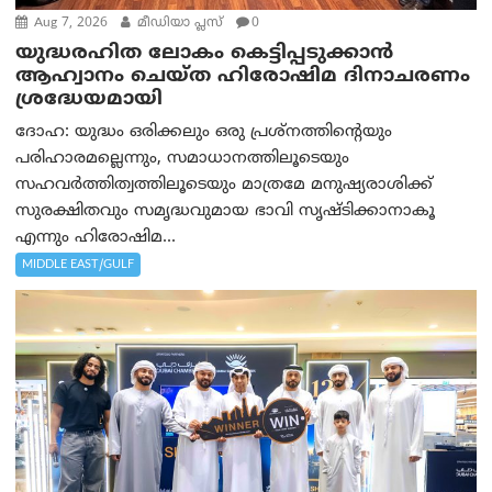
Aug 7, 2026
മീഡിയാ പ്ലസ്
0
യുദ്ധരഹിത ലോകം കെട്ടിപ്പടുക്കാന്‍
ആഹ്വാനം ചെയ്ത ഹിരോഷിമ ദിനാചരണം
ശ്രദ്ധേയമായി
ദോഹ: യുദ്ധം ഒരിക്കലും ഒരു പ്രശ്‌നത്തിന്റെയും
പരിഹാരമല്ലെന്നും, സമാധാനത്തിലൂടെയും
സഹവര്‍ത്തിത്വത്തിലൂടെയും മാത്രമേ മനുഷ്യരാശിക്ക്
സുരക്ഷിതവും സമൃദ്ധവുമായ ഭാവി സൃഷ്ടിക്കാനാകൂ
എന്നും ഹിരോഷിമ...
MIDDLE EAST/GULF