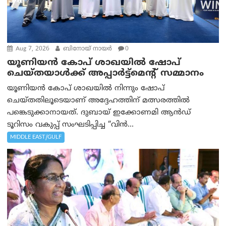
Aug 7, 2026
ബിനോയ് നായര്‍
0
യൂണിയൻ കോപ് ശാഖയിൽ ഷോപ്
ചെയ്തയാൾക്ക് അപ്പാർട്ട്മെന്റ് സമ്മാനം
യൂണിയൻ കോപ് ശാഖയിൽ നിന്നും ഷോപ്
ചെയ്തതിലൂടെയാണ് അദ്ദേഹത്തിന് മത്സരത്തിൽ
പങ്കെടുക്കാനായത്. ദുബായ് ഇക്കോണമി ആൻഡ്
ടൂറിസം വകുപ്പ് സംഘടിപ്പിച്ച “വിൻ...
MIDDLE EAST/GULF