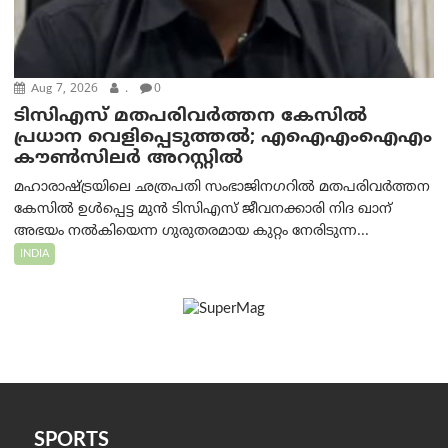
Aug 7, 2026
.
0
ടിസിഎസ് മതപരിവർത്തന കേസിൽ
പ്രധാന വെളിപ്പെടുത്തൽ; എഐഎംഐഎം
കൗൺസിലർ അറസ്റ്റിൽ
മഹാരാഷ്ട്രയിലെ ഛത്രപതി സംഭാജിനഗറിൽ മതപരിവർത്തന
കേസിൽ ഉൾപ്പെട്ട മുൻ ടിസിഎസ് ജീവനക്കാരി നിദ ഖാന്
അഭയം നൽകിയെന്ന ഗുരുതരമായ കുറ്റം നേരിടുന്ന...
INDIA
SPORTS