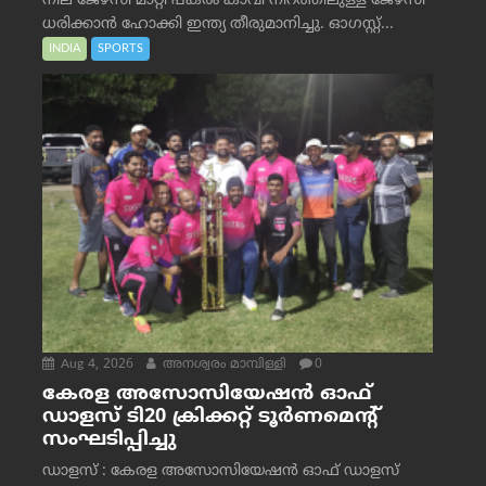
നീല ജേഴ്‌സി മാറ്റി പകരം കാവി നിറത്തിലുള്ള ജേഴ്‌സി
ധരിക്കാൻ ഹോക്കി ഇന്ത്യ തീരുമാനിച്ചു. ഓഗസ്റ്റ്...
INDIA
SPORTS
Aug 4, 2026
അനശ്വരം മാമ്പിള്ളി
0
കേരള അസോസിയേഷൻ ഓഫ്
ഡാളസ് ടി20 ക്രിക്കറ്റ് ടൂർണമെന്റ്
സംഘടിപ്പിച്ചു
ഡാളസ് : കേരള അസോസിയേഷൻ ഓഫ് ഡാളസ്