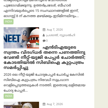
രാജ്യത്തുടനീളം മൺസൂൺ വേഗത്തിൽ
പുരോഗമിക്കുന്നു. ഉത്തർപ്രദേശ്, ബീഹാർ
എന്നിവയുൾപ്പെടെ 15 സംസ്ഥാനങ്ങളിൽ ഇന്ന്,
ഓഗസ്റ്റ് 8 ന് കനത്ത മഴയ്ക്കും ഇടിമിന്നലിനും...
INDIA
Aug 7, 2026
പ്രശാന്ത്, ന്യൂഡല്‍ഹി
0
എൻ‌ടി‌എയുടെ
സ്വന്തം വിദഗ്ധർ തന്നെ പണത്തിനു
വേണ്ടി നീറ്റ്-യു‌ജി പേപ്പർ ചോർത്തി;
കോടതിയില്‍ സിബിഐ കുറ്റപത്രം
സമര്‍പ്പിച്ചു
2026 ലെ നീറ്റ്-യുജി ചോദ്യപേപ്പർ ചോർച്ച കേസിൽ
സിബിഐ കുറ്റപത്രം നിരവധി സുപ്രധാന
വെളിപ്പെടുത്തലുകൾ നടത്തി. ഇതൊരു ലളിതമായ
ചോദ്യ പേപ്പർ...
INDIA
Aug 7, 2026