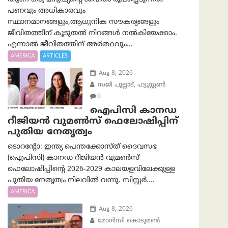
പണവും അധികാരവും
സ്ഥാനമാനങ്ങളും,ആധുനിക സൗകര്യങ്ങളും
ജീവിതത്തിന് കൂടുതൽ നിറങ്ങൾ നൽകിയേക്കാം.
എന്നാൽ ജീവിതത്തിന് അർത്ഥവും...
AMERICA
ARTICLES
Aug 8, 2026
സജി പുല്ലാട്, ഹ്യൂസ്റ്റൺ
0
ഐപിസി കാനഡ
റീജിയൻ വുമൺസ് ഫെലോഷിപ്പിന്
പുതിയ നേതൃത്വം
ടൊറന്റോ: ഇന്ത്യ പെന്തക്കോസ്ത് ദൈവസഭ
(ഐപിസി) കാനഡ റീജിയൻ വുമൺസ്
ഫെലോഷിപ്പിന്റെ 2026-2029 കാലയളവിലേക്കുള്ള
പുതിയ നേതൃത്വം നിലവിൽ വന്നു. സിസ്റ്റർ....
AMERICA
Aug 8, 2026
മോൻസി കൊടുമൺ