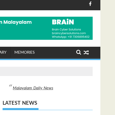
താവളം വന്നാൽ എന്തുകൊണ്ടും ശബരിമല തീർത്ഥാടകർക്ക
യുദ്ധരഹിത ലോകം കെട്ടി
ARY
MEMORIES
Malayalam Daily News
LATEST NEWS