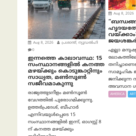
Aug 8, 2026
“ബന്ധങ്ങ
ഹൃദയത്ത
വയ്ക്കാം
ജയശങ്കര്
Aug 8, 2026
പ്രശാന്ത്, ന്യൂഡല്‍ഹി
എല്ലാ മനുഷ
0
ലോകത്തിലേക
ഇന്നത്തെ കാലാവസ്ഥ: 15
സംസ്ഥാനങ്ങളിൽ കനത്ത
തനിച്ചാണെങ്
മഴയ്ക്കും കൊടുങ്കാറ്റിനും
സാമൂഹിക ജീ
സാധ്യത, മൺസൂൺ
ജനിക്കുന്ന
സജീവമാകുന്നു
അവസാന ശ്
രാജ്യത്തുടനീളം മൺസൂൺ
AMERICA
ART
വേഗത്തിൽ പുരോഗമിക്കുന്നു.
ഉത്തർപ്രദേശ്, ബീഹാർ
എന്നിവയുൾപ്പെടെ 15
സംസ്ഥാനങ്ങളിൽ ഇന്ന്, ഓഗസ്റ്റ് 8
ന് കനത്ത മഴയ്ക്കും