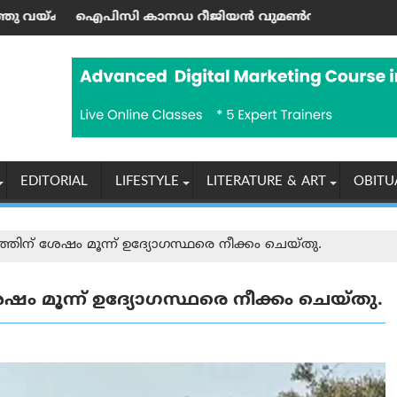
 ജയശങ്കര്‍ പിള്ള
നഡ റീജിയൻ വുമൺസ് ഫെലോഷിപ്പിന് പുതിയ നേതൃത്വം
കൊടുമൺ വിമാനത്
EDITORIAL
LIFESTYLE
LITERATURE & ART
OBITU
ന് ശേഷം മൂന്ന് ഉദ്യോഗസ്ഥരെ നീക്കം ചെയ്തു.
 മൂന്ന് ഉദ്യോഗസ്ഥരെ നീക്കം ചെയ്തു.