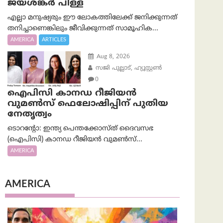
ജയശങ്കര്‍ പിള്ള
എല്ലാ മനുഷ്യരും ഈ ലോകത്തിലേക്ക് ജനിക്കുന്നത്
തനിച്ചാണെങ്കിലും ജീവിക്കുന്നത് സാമൂഹിക...
AMERICA
ARTICLES
Aug 8, 2026
സജി പുല്ലാട്, ഹ്യൂസ്റ്റൺ
0
ഐപിസി കാനഡ റീജിയൻ
വുമൺസ് ഫെലോഷിപ്പിന് പുതിയ
നേതൃത്വം
ടൊറന്റോ: ഇന്ത്യ പെന്തക്കോസ്ത് ദൈവസഭ
(ഐപിസി) കാനഡ റീജിയൻ വുമൺസ്...
AMERICA
AMERICA