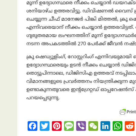
മൂന്ന് ഉദ്യോഗസ്ഥരെ നീക്കം ചെയ്യാൻ ഡയ
ശനിയാഴ്ച ഉത്തരവിട്ടു. ഡിവിഷണൽ വൈസ് പ്ര
ചെയ്യുന്ന ചീഫ് മാനേജർ പിങ്കി മിത്തൽ, ക്രൂ
എന്നിവരെയാന് നീക്കം ചെയ്യാന്‍ ഉത്തരവിട്ട
ഗുരുതരമായ ലംഘനത്തിന് മൂന്ന് ഉദ്യോഗസ്ഥർ
നടന്ന അപകടത്തിൽ 270 പേർക്ക് ജീവൻ നഷ്ടപ്പെ
ക്രൂ ഷെഡ്യൂളിംഗ്, റോസ്റ്ററിംഗ് എന്നിവയുമായി
ഉദ്യോഗസ്ഥരെയും ഉടൻ നീക്കം ചെയ്യാൻ ഡിജിസ
തൊട്ടുപിന്നാലെ, ഡിജിസിഎ ഉത്തരവ് നടപ്പില
വിമാനങ്ങളുടെ പ്രവർത്തനം നിയന്ത്രിക്കുന്ന
ഉണ്ടാകുന്നതുവരെ ഇന്റഗ്രേറ്റഡ് ഓപ്പറേഷൻസ് 
പറയപ്പെടുന്നു.
Fa
T
Pi
M
Vi
W
Li
W
ce
w
nt
es
b
e
n
h