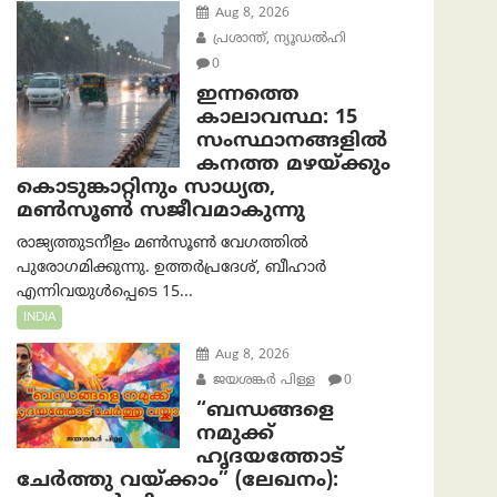
Aug 8, 2026
പ്രശാന്ത്, ന്യൂഡല്‍ഹി
0
ഇന്നത്തെ
കാലാവസ്ഥ: 15
സംസ്ഥാനങ്ങളിൽ
കനത്ത മഴയ്ക്കും
കൊടുങ്കാറ്റിനും സാധ്യത,
മൺസൂൺ സജീവമാകുന്നു
രാജ്യത്തുടനീളം മൺസൂൺ വേഗത്തിൽ
പുരോഗമിക്കുന്നു. ഉത്തർപ്രദേശ്, ബീഹാർ
എന്നിവയുൾപ്പെടെ 15...
INDIA
Aug 8, 2026
ജയശങ്കര്‍ പിള്ള
0
“ബന്ധങ്ങളെ
നമുക്ക്
ഹൃദയത്തോട്
ചേർത്തു വയ്ക്കാം” (ലേഖനം):