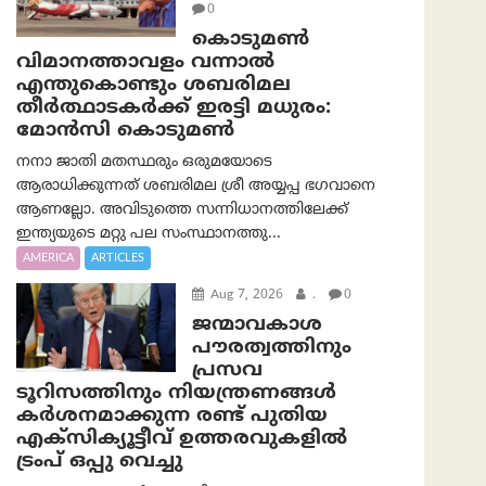
0
കൊടുമൺ
വിമാനത്താവളം വന്നാൽ
എന്തുകൊണ്ടും ശബരിമല
തീർത്ഥാടകർക്ക് ഇരട്ടി മധുരം:
മോൻസി കൊടുമൺ
നനാ ജാതി മതസ്ഥരും ഒരുമയോടെ
ആരാധിക്കുന്നത് ശബരിമല ശ്രീ അയ്യപ്പ ഭഗവാനെ
ആണല്ലോ. അവിടുത്തെ സന്നിധാനത്തിലേക്ക്
ഇന്ത്യയുടെ മറ്റു പല സംസ്ഥാനത്തു...
AMERICA
ARTICLES
Aug 7, 2026
.
0
ജന്മാവകാശ
പൗരത്വത്തിനും
പ്രസവ
ടൂറിസത്തിനും നിയന്ത്രണങ്ങൾ
കർശനമാക്കുന്ന രണ്ട് പുതിയ
എക്സിക്യൂട്ടീവ് ഉത്തരവുകളിൽ
ട്രംപ് ഒപ്പു വെച്ചു