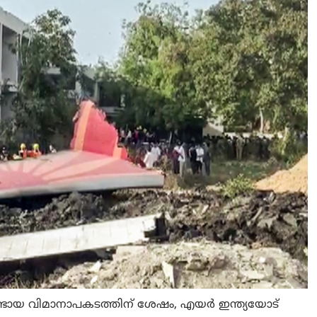
ടായ വിമാനാപകടത്തിന് ശേഷം, എയർ ഇന്ത്യയോട്