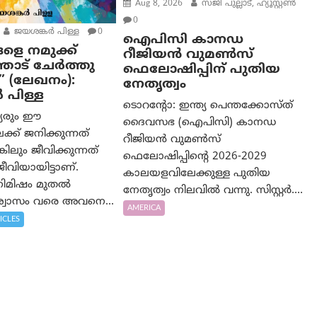
Aug 8, 2026
സജി പുല്ലാട്, ഹ്യൂസ്റ്റൺ
0
ജയശങ്കര്‍ പിള്ള
0
ഐപിസി കാനഡ
ളെ നമുക്ക്
റീജിയൻ വുമൺസ്
ോട് ചേർത്തു
ഫെലോഷിപ്പിന് പുതിയ
” (ലേഖനം):
നേതൃത്വം
‍ പിള്ള
ടൊറന്റോ: ഇന്ത്യ പെന്തക്കോസ്ത്
്യരും ഈ
ദൈവസഭ (ഐപിസി) കാനഡ
്ക് ജനിക്കുന്നത്
റീജിയൻ വുമൺസ്
കിലും ജീവിക്കുന്നത്
ഫെലോഷിപ്പിന്റെ 2026-2029
വിയായിട്ടാണ്.
കാലയളവിലേക്കുള്ള പുതിയ
 നിമിഷം മുതൽ
നേതൃത്വം നിലവിൽ വന്നു. സിസ്റ്റർ....
വാസം വരെ അവനെ...
AMERICA
ICLES