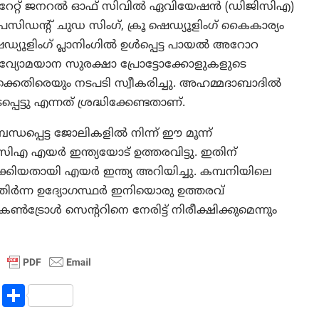
റക്ടറേറ്റ് ജനറൽ ഓഫ് സിവിൽ ഏവിയേഷൻ (ഡിജിസിഎ)
സിഡന്റ് ചുഡ സിംഗ്, ക്രൂ ഷെഡ്യൂളിംഗ് കൈകാര്യം
 ഷെഡ്യൂളിംഗ് പ്ലാനിംഗിൽ ഉൾപ്പെട്ട പായൽ അറോറ
ത്. വ്യോമയാന സുരക്ഷാ പ്രോട്ടോക്കോളുകളുടെ
ക്കെതിരെയും നടപടി സ്വീകരിച്ചു. അഹമ്മദാബാദിൽ
ട്ടു എന്നത് ശ്രദ്ധിക്കേണ്ടതാണ്.
 ബന്ധപ്പെട്ട ജോലികളിൽ നിന്ന് ഈ മൂന്ന്
ിഎ എയർ ഇന്ത്യയോട് ഉത്തരവിട്ടു. ഇതിന്
ാക്കിയതായി എയർ ഇന്ത്യ അറിയിച്ചു. കമ്പനിയിലെ
 മുതിർന്ന ഉദ്യോഗസ്ഥർ ഇനിയൊരു ഉത്തരവ്
കൺട്രോൾ സെന്ററിനെ നേരിട്ട് നിരീക്ഷിക്കുമെന്നും
R
S
e
h