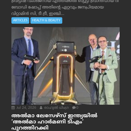
ബ്രിട്ടീഷ് വംശജനായ എത്തിക്കൽ ബ്യൂട്ടി ബ്രാൻഡായ ദി
ബോഡി ഷോപ്പ് അതിന്റെ ഏറ്റവും ജനപ്രിയമായ
വിറ്റാമിൻ സി, ടീ ട്രീ, ഇഞ്ചി...
ARTICLES
HEALTH & BEAUTY
Jul 24, 2026
രാഹുല്‍ ധിംഗ്ര
0
അൽമാ ലേസേഴ്സ് ഇന്ത്യയിൽ
‘അൽമാ ഹാർമണി ടിഎം’
പുറത്തിറക്കി