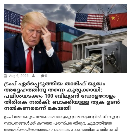
Aug 6, 2026
.
0
ട്രംപ് ഏര്‍പ്പെടുത്തിയ താരിഫ് യുദ്ധം
അദ്ദേഹത്തിനു തന്നെ കുരുക്കായി;
പലിശയടക്കം 100 ബില്യണ്‍ ഡോളറോളം
തിരികെ നല്‍കി; ബാക്കിയുള്ള തുക ഉടന്‍
നല്‍കണമെന്ന് കോടതി
ട്രംപ് ഭരണകൂടം ലോകമെമ്പാടുമുള്ള രാജ്യങ്ങളിൽ നിന്നുള്ള
സാധനങ്ങൾക്ക് കനത്ത പരസ്പര തീരുവ ചുമത്തിയത്
അമേരിക്കയ്ക്കകത്തും പുറത്തും സാമ്പത്തിക പ്രതിസന്ധി