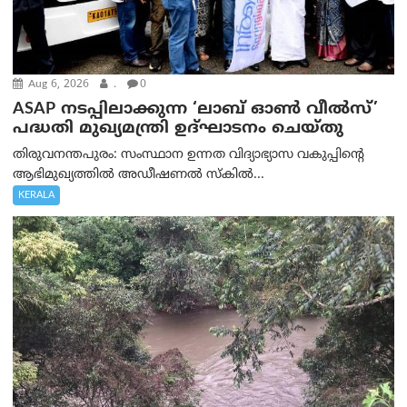
Aug 6, 2026
.
0
ASAP നടപ്പിലാക്കുന്ന ‘ലാബ് ഓൺ വീൽസ്’
പദ്ധതി മുഖ്യമന്ത്രി ഉദ്ഘാടനം ചെയ്തു
തിരുവനന്തപുരം: സംസ്ഥാന ഉന്നത വിദ്യാഭ്യാസ വകുപ്പിന്റെ
ആഭിമുഖ്യത്തിൽ അഡീഷണൽ സ്കിൽ...
KERALA