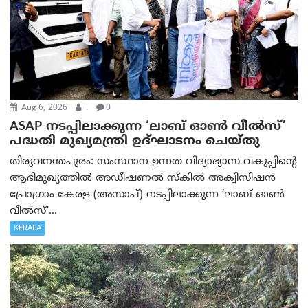
Aug 6, 2026
.
0
ASAP നടപ്പിലാക്കുന്ന ‘ലാബ് ഓൺ വീൽസ്’
പദ്ധതി മുഖ്യമന്ത്രി ഉദ്ഘാടനം ചെയ്തു
തിരുവനന്തപുരം: സംസ്ഥാന ഉന്നത വിദ്യാഭ്യാസ വകുപ്പിന്റെ
ആഭിമുഖ്യത്തിൽ അഡീഷണൽ സ്കിൽ അക്വിസിഷൻ
പ്രോഗ്രാം കേരള (അസാപ്) നടപ്പിലാക്കുന്ന ‘ലാബ് ഓൺ
വീൽസ്’...
KERALA