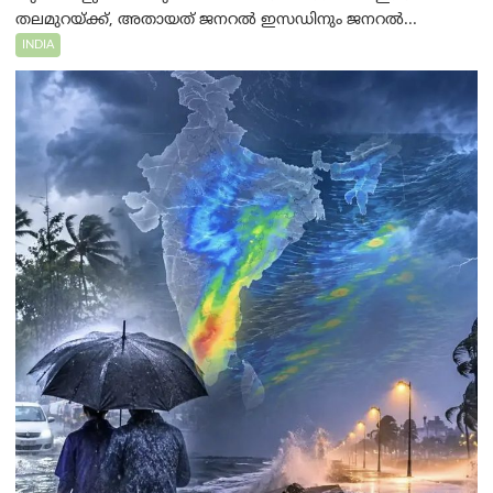
തലമുറയ്ക്ക്, അതായത് ജനറൽ ഇസഡിനും ജനറൽ...
INDIA