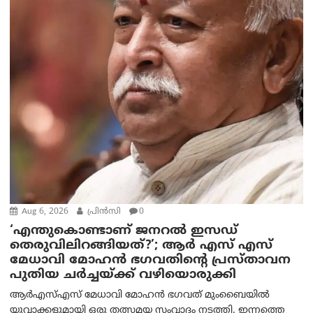
Aug 6, 2026
പ്രിന്‍സി
0
‘എന്തുകൊണ്ടാണ് ജനറൽ ഇസഡ്
തെരുവിലിറങ്ങിയത്?’; ആര്‍ എസ് എസ്
മേധാവി മോഹൻ ഭഗവതിന്റെ പ്രസ്താവന
പുതിയ ചര്‍ച്ചയ്ക്ക് വഴിയൊരുക്കി
ആർ‌എസ്‌എസ് മേധാവി മോഹൻ ഭഗവത് മുംബൈയിൽ
യുവാക്കളുമായി ഒരു തത്സമയ സംവാദം നടത്തി. ഇന്നത്തെ