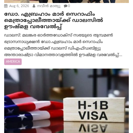
Aug 6, 2026
നവീൻ മാത്യു
0
ഡോ. എബ്രഹാം മാർ സെറാഫിം
മെത്രാപ്പോലീത്തായ്ക്ക് ഡാലസിൽ
ഊഷ്മള വരവേൽപ്പ്
ഡാലസ്: മലങ്കര ഓർത്തഡോക്സ് സഭയുടെ തുമ്പമൺ
ഭദ്രാസനാധ്യക്ഷൻ ഡോ.എബ്രഹാം മാർ സെറാഫിം
മെത്രാപ്പോലീത്തായ്ക്ക് ഡാലസ് ഡിഎഫ്ഡബ്ള്യു
അന്താരാഷ്ട്രാ വിമാനത്താവളത്തിൽ ഊഷ്മള വരവേൽപ്പ്...
AMERICA