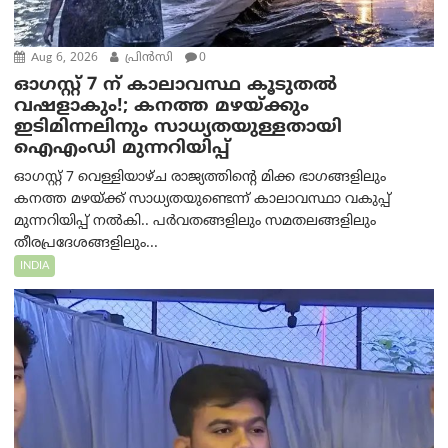
Aug 6, 2026
പ്രിന്‍സി
0
ഓഗസ്റ്റ് 7 ന് കാലാവസ്ഥ കൂടുതൽ
വഷളാകും!; കനത്ത മഴയ്ക്കും
ഇടിമിന്നലിനും സാധ്യതയുള്ളതായി
ഐഎംഡി മുന്നറിയിപ്പ്
ഓഗസ്റ്റ് 7 വെള്ളിയാഴ്ച രാജ്യത്തിന്റെ മിക്ക ഭാഗങ്ങളിലും
കനത്ത മഴയ്ക്ക് സാധ്യതയുണ്ടെന്ന് കാലാവസ്ഥാ വകുപ്പ്
മുന്നറിയിപ്പ് നൽകി.. പർവതങ്ങളിലും സമതലങ്ങളിലും
തീരപ്രദേശങ്ങളിലും...
INDIA