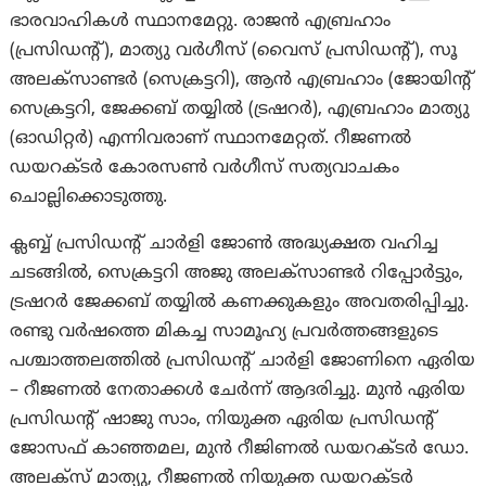
ഭാരവാഹികൾ സ്ഥാനമേറ്റു. രാജൻ എബ്രഹാം
(പ്രസിഡന്റ്), മാത്യു വർഗീസ് (വൈസ് പ്രസിഡന്റ്), സൂ
അലക്സാണ്ടർ (സെക്രട്ടറി), ആൻ എബ്രഹാം (ജോയിന്റ്
സെക്രട്ടറി, ജേക്കബ് തയ്യിൽ (ട്രഷറര്‍), എബ്രഹാം മാത്യു
(ഓഡിറ്റര്‍) എന്നിവരാണ് സ്ഥാനമേറ്റത്. റീജണൽ
ഡയറക്ടർ കോരസൺ വർഗീസ് സത്യവാചകം
ചൊല്ലിക്കൊടുത്തു.
ക്ലബ്ബ് പ്രസിഡന്റ് ചാർളി ജോൺ അദ്ധ്യക്ഷത വഹിച്ച
ചടങ്ങിൽ, സെക്രട്ടറി അജു അലക്സാണ്ടർ റിപ്പോർട്ടും,
ട്രഷറര്‍ ജേക്കബ് തയ്യിൽ കണക്കുകളും അവതരിപ്പിച്ചു.
രണ്ടു വർഷത്തെ മികച്ച സാമൂഹ്യ പ്രവർത്തങ്ങളുടെ
പശ്ചാത്തലത്തിൽ പ്രസിഡന്റ് ചാർളി ജോണിനെ ഏരിയ
– റീജണൽ നേതാക്കൾ ചേര്‍ന്ന് ആദരിച്ചു. മുൻ ഏരിയ
പ്രസിഡന്റ് ഷാജു സാം, നിയുക്ത ഏരിയ പ്രസിഡന്റ്
ജോസഫ് കാഞ്ഞമല, മുൻ റീജിണൽ ഡയറക്ടർ ഡോ.
അലക്സ് മാത്യു, റീജണൽ നിയുക്ത ഡയറക്ടര്‍