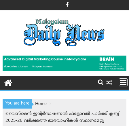
Skip
to
content
You are here
Home
വൈസ്‌മെൻ ഇന്റര്‍നാഷണല്‍ ഫ്ളോറൽ പാർക്ക് ക്ലബ്ബ്
2025-26 വര്‍ഷത്തെ ഭാരവാഹികള്‍ സ്ഥാനമേറ്റു