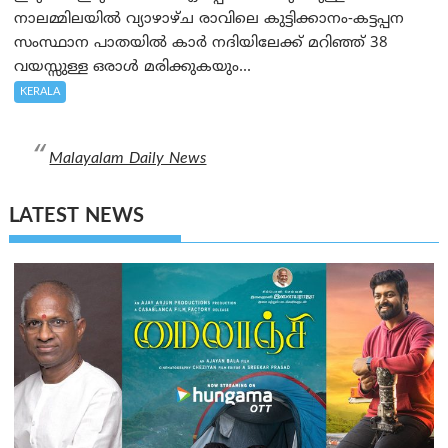
നാലമ്മിലയിൽ വ്യാഴാഴ്ച രാവിലെ കുട്ടിക്കാനം-കട്ടപ്പന
സംസ്ഥാന പാതയിൽ കാർ നദിയിലേക്ക് മറിഞ്ഞ് 38
വയസ്സുള്ള ഒരാൾ മരിക്കുകയും...
KERALA
Malayalam Daily News
LATEST NEWS