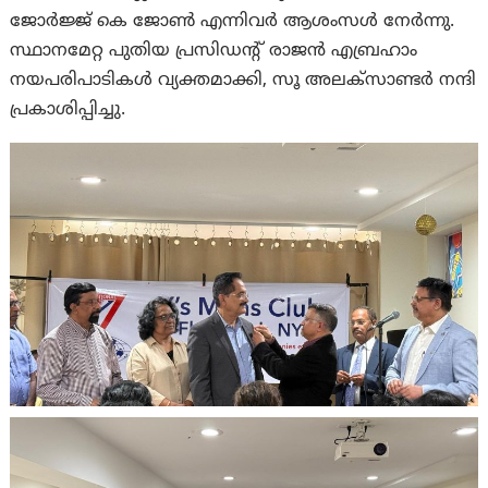
ജോർജ്ജ് കെ ജോൺ എന്നിവർ ആശംസൾ നേർന്നു.
സ്ഥാനമേറ്റ പുതിയ പ്രസിഡന്റ് രാജൻ എബ്രഹാം
നയപരിപാടികൾ വ്യക്തമാക്കി, സൂ അലക്സാണ്ടർ നന്ദി
പ്രകാശിപ്പിച്ചു.