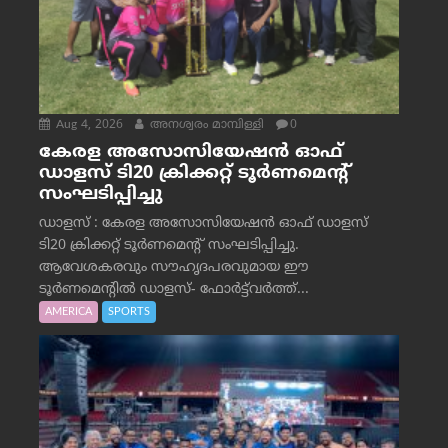
Aug 4, 2026
അനശ്വരം മാമ്പിള്ളി
0
കേരള അസോസിയേഷൻ ഓഫ്
ഡാളസ് ടി20 ക്രിക്കറ്റ് ടൂർണമെന്റ്
സംഘടിപ്പിച്ചു
ഡാളസ് : കേരള അസോസിയേഷൻ ഓഫ് ഡാളസ്
ടി20 ക്രിക്കറ്റ് ടൂർണമെന്റ് സംഘടിപ്പിച്ചു.
ആവേശകരവും സൗഹൃദപരവുമായ ഈ
ടൂർണമെന്റിൽ ഡാളസ്- ഫോർട്ട്‌വര്‍ത്ത്...
AMERICA
SPORTS