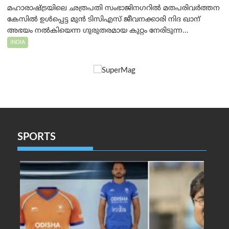
മഹാരാഷ്ട്രയിലെ ഛത്രപതി സംഭാജിനഗറിൽ മതപരിവർത്തന
കേസിൽ ഉൾപ്പെട്ട മുൻ ടിസിഎസ് ജീവനക്കാരി നിദ ഖാന്
അഭയം നൽകിയെന്ന ഗുരുതരമായ കുറ്റം നേരിടുന്ന...
INDIA
SPORTS