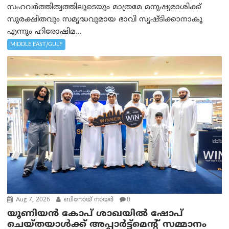
സഹവര്‍ത്തിത്വത്തിലൂടെയും മാത്രമേ മനുഷ്യരാശിക്ക്
സുരക്ഷിതവും സമൃദ്ധവുമായ ഭാവി സൃഷ്ടിക്കാനാകൂ
എന്നും ഹിരോഷിമ...
MIDDLE EAST/GULF
Aug 7, 2026
ബിനോയ് നായര്‍
0
യൂണിയൻ കോപ് ശാഖയിൽ ഷോപ്
ചെയ്തയാൾക്ക് അപ്പാർട്ട്മെന്റ് സമ്മാനം