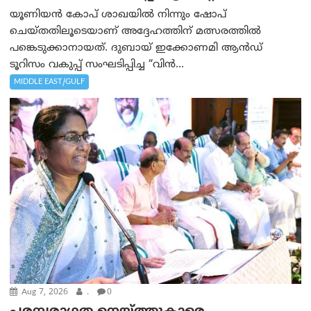
യൂണിയൻ കോപ് ശാഖയിൽ നിന്നും ഷോപ്
ചെയ്തതിലൂടെയാണ് അദ്ദേഹത്തിന് മത്സരത്തിൽ
പങ്കെടുക്കാനായത്. ദുബായ് ഇക്കോണമി ആൻഡ്
ടൂറിസം വകുപ്പ് സംഘടിപ്പിച്ച “വിൻ...
MIDDLE EAST/GULF
Aug 7, 2026
.
0