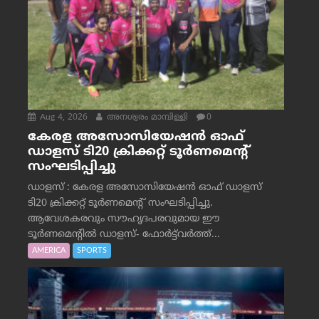
Aug 4, 2026
അനശ്വരം മാമ്പിള്ളി
0
കേരള അസോസിയേഷൻ ഓഫ്
ഡാളസ് ടി20 ക്രിക്കറ്റ് ടൂർണമെന്റ്
സംഘടിപ്പിച്ചു
ഡാളസ് : കേരള അസോസിയേഷൻ ഓഫ് ഡാളസ്
ടി20 ക്രിക്കറ്റ് ടൂർണമെന്റ് സംഘടിപ്പിച്ചു.
ആവേശകരവും സൗഹൃദപരവുമായ ഈ
ടൂർണമെന്റിൽ ഡാളസ്- ഫോർട്ട്‌വര്‍ത്ത്...
AMERICA
SPORTS