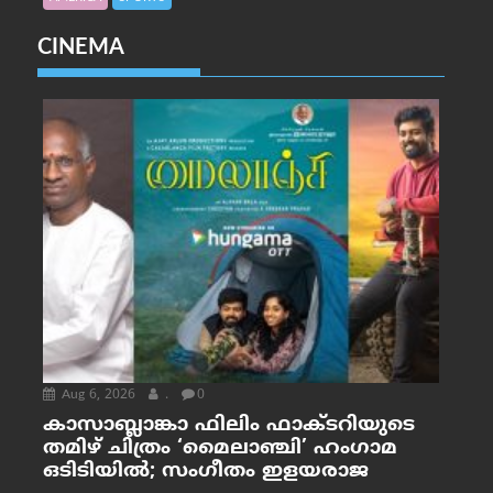
CINEMA
Aug 6, 2026
.
0
കാസാബ്ലാങ്കാ ഫിലിം ഫാക്ടറിയുടെ
തമിഴ് ചിത്രം ‘മൈലാഞ്ചി’ ഹംഗാമ
ഒടിടിയിൽ; സംഗീതം ഇളയരാജ