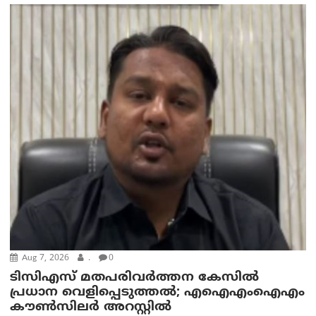
Aug 7, 2026
.
0
ടിസിഎസ് മതപരിവർത്തന കേസിൽ
പ്രധാന വെളിപ്പെടുത്തൽ; എഐഎംഐഎം
കൗൺസിലർ അറസ്റ്റിൽ