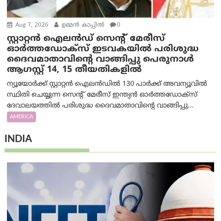
Aug 7, 2026
ഉമ്മന്‍ കാപ്പില്‍
0
സ്റ്റാറ്റൻ ഐലൻഡ് സെന്റ് മേരീസ്
ഓർത്തഡോക്സ് ഇടവകയിൽ പരിശുദ്ധ
ദൈവമാതാവിന്റെ വാങ്ങിപ്പു പെരുനാൾ
ആഗസ്റ്റ് 14, 15 തീയതികളിൽ
ന്യൂയോർക്ക് സ്റ്റാറ്റൻ ഐലൻഡിൽ 130 പാർക്ക് അവന്യൂവിൽ
സ്ഥിതി ചെയ്യുന്ന സെന്റ് മേരീസ് ഇന്ത്യൻ ഓർത്തഡോക്സ്
ദേവാലയത്തിൽ പരിശുദ്ധ ദൈവമാതാവിന്റെ വാങ്ങിപ്പു...
AMERICA
INDIA