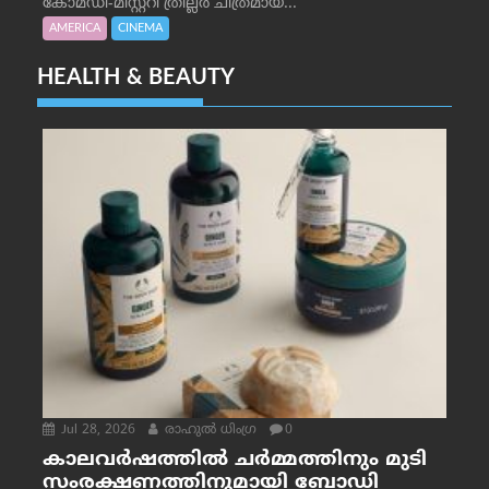
കോമഡി-മിസ്റ്ററി ത്രില്ലർ ചിത്രമായ...
AMERICA
CINEMA
HEALTH & BEAUTY
Jul 28, 2026
രാഹുല്‍ ധിംഗ്ര
0
കാലവർഷത്തിൽ ചർമ്മത്തിനും മുടി
സംരക്ഷണത്തിനുമായി ബോഡി