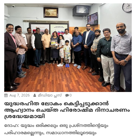
Aug 7, 2026
മീഡിയാ പ്ലസ്
0
യുദ്ധരഹിത ലോകം കെട്ടിപ്പടുക്കാന്‍
ആഹ്വാനം ചെയ്ത ഹിരോഷിമ ദിനാചരണം
ശ്രദ്ധേയമായി
ദോഹ: യുദ്ധം ഒരിക്കലും ഒരു പ്രശ്‌നത്തിന്റെയും
പരിഹാരമല്ലെന്നും, സമാധാനത്തിലൂടെയും