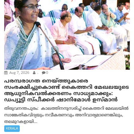
Aug 7, 2026
.
0
പരമ്പരാഗത നെയ്ത്തുകാരെ
സംരക്ഷിച്ചുകൊണ്ട് കൈത്തറി മേഖലയുടെ
ആധുനികവൽക്കരണം സാധ്യമാക്കും:
ഡപ്യൂട്ടി സ്പീക്കർ ഷാനിമോൾ ഉസ്മാൻ
തിരുവനന്തപുരം: കാലത്തിനനുസരിച്ച് കൈത്തറി മേഖലയിൽ
സാങ്കേതികവിദ്യയും നവീകരണവും അനിവാര്യമാണെങ്കിലും,
തലമുറകളായി...
KERALA