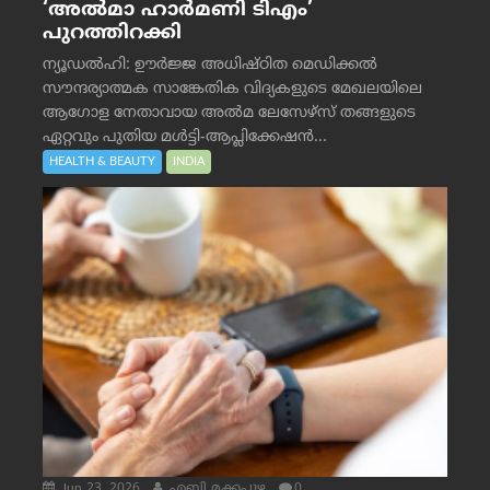
‘അൽമാ ഹാർമണി ടിഎം’
പുറത്തിറക്കി
ന്യൂഡൽഹി: ഊർജ്ജ അധിഷ്ഠിത മെഡിക്കൽ
സൗന്ദര്യാത്മക സാങ്കേതിക വിദ്യകളുടെ മേഖലയിലെ
ആഗോള നേതാവായ അൽമ ലേസേഴ്സ് തങ്ങളുടെ
ഏറ്റവും പുതിയ മൾട്ടി-ആപ്ലിക്കേഷൻ...
HEALTH & BEAUTY
INDIA
Jun 23, 2026
എബി മക്കപ്പുഴ
0