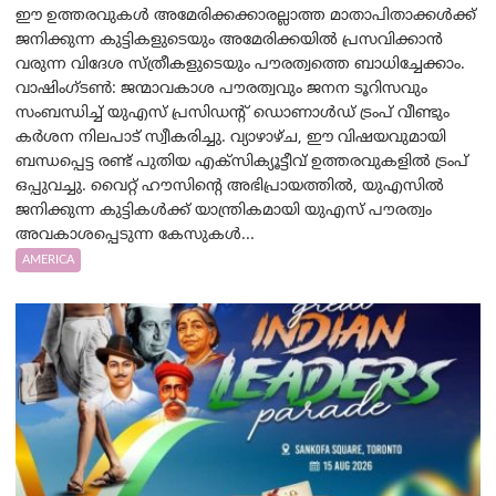
ഈ ഉത്തരവുകൾ അമേരിക്കക്കാരല്ലാത്ത മാതാപിതാക്കൾക്ക്
ജനിക്കുന്ന കുട്ടികളുടെയും അമേരിക്കയിൽ പ്രസവിക്കാൻ
വരുന്ന വിദേശ സ്ത്രീകളുടെയും പൗരത്വത്തെ ബാധിച്ചേക്കാം.
വാഷിംഗ്ടണ്‍: ജന്മാവകാശ പൗരത്വവും ജനന ടൂറിസവും
സംബന്ധിച്ച് യുഎസ് പ്രസിഡന്റ് ഡൊണാൾഡ് ട്രംപ് വീണ്ടും
കർശന നിലപാട് സ്വീകരിച്ചു. വ്യാഴാഴ്ച, ഈ വിഷയവുമായി
ബന്ധപ്പെട്ട രണ്ട് പുതിയ എക്സിക്യൂട്ടീവ് ഉത്തരവുകളിൽ ട്രംപ്
ഒപ്പുവച്ചു. വൈറ്റ് ഹൗസിന്റെ അഭിപ്രായത്തിൽ, യുഎസിൽ
ജനിക്കുന്ന കുട്ടികൾക്ക് യാന്ത്രികമായി യുഎസ് പൗരത്വം
അവകാശപ്പെടുന്ന കേസുകൾ...
AMERICA