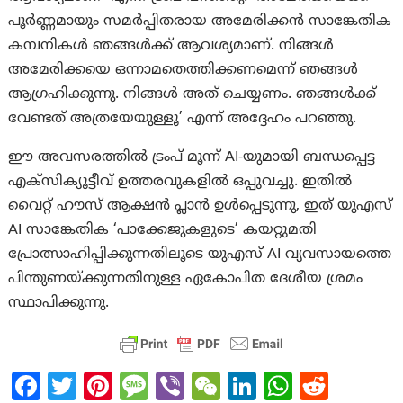
പൂർണ്ണമായും സമർപ്പിതരായ അമേരിക്കൻ സാങ്കേതിക
കമ്പനികൾ ഞങ്ങൾക്ക് ആവശ്യമാണ്. നിങ്ങൾ
അമേരിക്കയെ ഒന്നാമതെത്തിക്കണമെന്ന് ഞങ്ങൾ
ആഗ്രഹിക്കുന്നു. നിങ്ങൾ അത് ചെയ്യണം. ഞങ്ങൾക്ക്
വേണ്ടത് അത്രയേയുള്ളൂ’ എന്ന് അദ്ദേഹം പറഞ്ഞു.
ഈ അവസരത്തിൽ ട്രംപ് മൂന്ന് AI-യുമായി ബന്ധപ്പെട്ട
എക്സിക്യൂട്ടീവ് ഉത്തരവുകളിൽ ഒപ്പുവച്ചു. ഇതിൽ
വൈറ്റ് ഹൗസ് ആക്ഷൻ പ്ലാൻ ഉൾപ്പെടുന്നു, ഇത് യുഎസ്
AI സാങ്കേതിക ‘പാക്കേജുകളുടെ’ കയറ്റുമതി
പ്രോത്സാഹിപ്പിക്കുന്നതിലൂടെ യുഎസ് AI വ്യവസായത്തെ
പിന്തുണയ്ക്കുന്നതിനുള്ള ഏകോപിത ദേശീയ ശ്രമം
സ്ഥാപിക്കുന്നു.
Fa
T
Pi
M
Vi
W
Li
W
R