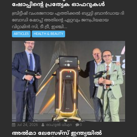
ഷോപ്പിന്റെ പ്രത്യേക ഓഫറുകൾ
ബ്രിട്ടീഷ് വംശജനായ എത്തിക്കൽ ബ്യൂട്ടി ബ്രാൻഡായ ദി
ബോഡി ഷോപ്പ് അതിന്റെ ഏറ്റവും ജനപ്രിയമായ
വിറ്റാമിൻ സി, ടീ ട്രീ, ഇഞ്ചി...
ARTICLES
HEALTH & BEAUTY
Jul 24, 2026
രാഹുല്‍ ധിംഗ്ര
0
അൽമാ ലേസേഴ്സ് ഇന്ത്യയിൽ