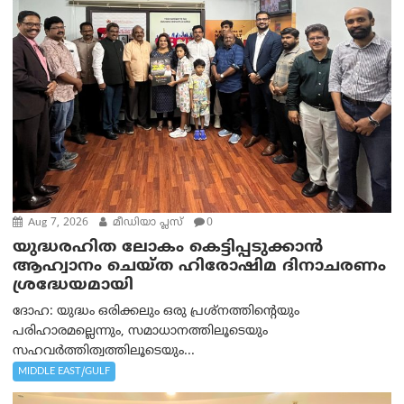
Aug 7, 2026
മീഡിയാ പ്ലസ്
0
യുദ്ധരഹിത ലോകം കെട്ടിപ്പടുക്കാന്‍
ആഹ്വാനം ചെയ്ത ഹിരോഷിമ ദിനാചരണം
ശ്രദ്ധേയമായി
ദോഹ: യുദ്ധം ഒരിക്കലും ഒരു പ്രശ്‌നത്തിന്റെയും
പരിഹാരമല്ലെന്നും, സമാധാനത്തിലൂടെയും
സഹവര്‍ത്തിത്വത്തിലൂടെയും...
MIDDLE EAST/GULF