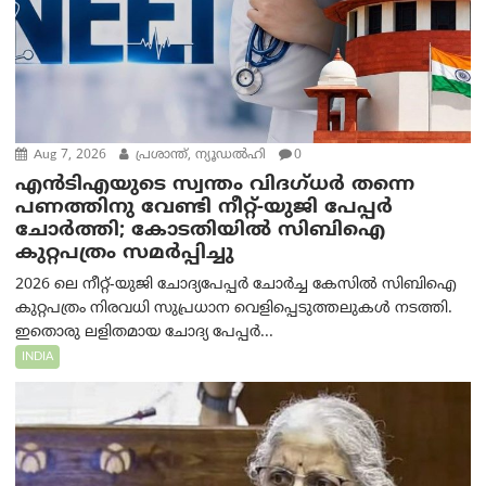
Aug 7, 2026
പ്രശാന്ത്, ന്യൂഡല്‍ഹി
0
എൻ‌ടി‌എയുടെ സ്വന്തം വിദഗ്ധർ തന്നെ
പണത്തിനു വേണ്ടി നീറ്റ്-യു‌ജി പേപ്പർ
ചോർത്തി; കോടതിയില്‍ സിബിഐ
കുറ്റപത്രം സമര്‍പ്പിച്ചു
2026 ലെ നീറ്റ്-യുജി ചോദ്യപേപ്പർ ചോർച്ച കേസിൽ സിബിഐ
കുറ്റപത്രം നിരവധി സുപ്രധാന വെളിപ്പെടുത്തലുകൾ നടത്തി.
ഇതൊരു ലളിതമായ ചോദ്യ പേപ്പർ...
INDIA