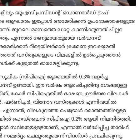
്ങളിലും യുഎസ് പ്രസിഡന്റ് ഡൊണാൾഡ് ട്രംപ്
യുടെ ആഘാതം ഇപ്പോൾ അമേരിക്കൻ ഉപഭോക്താക്കളുടേ
ണ്. ജൂലൈ മാസത്തെ ഡാറ്റ കാണിക്കുന്നത് ചില്ലറ
ിയതും എന്നാൽ ഗണ്യമായതുമായ വർദ്ധനവ്
ച്, അമേരിക്കൻ റീട്ടെയിലർമാർ ക്രമേണ ഇറക്കുമതി
ിഫ് അതാത് വസ്തുക്കളുടെ വിലകളിൽ ഉൾപ്പെടുത്താൻ
ക്ക് കൂടുതല്‍ ഭാരമേല്പിക്കുന്നു.
വില സൂചിക (സിപിഐ) ജൂലൈയിൽ 0.3% വളർച്ച
നവ് ഉണ്ടായി. ഈ വർഷം ആരംഭിച്ചതിനു ശേഷമുള്ള
ാണിത്. കോർ സിപിഐയിൽ ഭക്ഷണ, ഊർജ്ജ വിലകൾ
്ങൾ, ഫർണിച്ചർ, വിനോദ വസ്തുക്കൾ എന്നിവയിൽ
എന്നാല്‍, വിലകുറഞ്ഞ പെട്രോൾ മൊത്തത്തിലുള്ള
, ജൂലൈയിൽ ഹെഡ്ലൈൻ സിപിഐ 0.2% ആയി നിലനിർത്തി.
സ്ഥിരതയുള്ളതാണ്, എന്നാൽ വർദ്ധിപ്പിച്ച താരിഫ്
്മർദ്ദം ചെലുത്തുമെന്ന് വിദഗ്ധർ പ്രവചിക്കുന്നു.