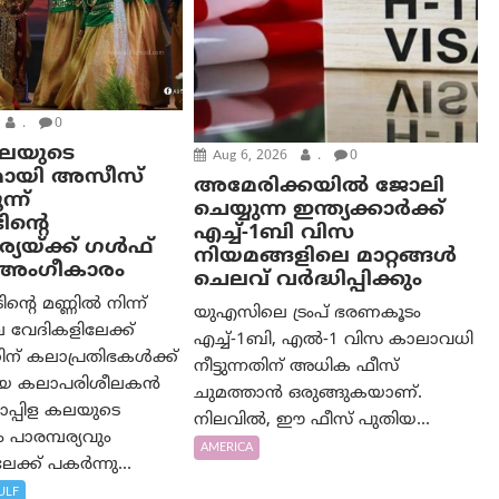
.
0
കലയുടെ
Aug 6, 2026
.
0
മായി അസീസ്
അമേരിക്കയില്‍ ജോലി
്ന്
ചെയ്യുന്ന ഇന്ത്യക്കാർക്ക്
ിന്റെ
എച്ച്-1ബി വിസ
യയ്ക്ക് ഗൾഫ്
നിയമങ്ങളിലെ മാറ്റങ്ങൾ
ം അംഗീകാരം
ചെലവ് വർദ്ധിപ്പിക്കും
റെ മണ്ണിൽ നിന്ന്
യുഎസിലെ ട്രംപ് ഭരണകൂടം
 വേദികളിലേക്ക്
എച്ച്-1ബി, എൽ-1 വിസ കാലാവധി
ന് കലാപ്രതിഭകൾക്ക്
നീട്ടുന്നതിന് അധിക ഫീസ്
യായ കലാപരിശീലകൻ
ചുമത്താൻ ഒരുങ്ങുകയാണ്.
പ്പിള കലയുടെ
നിലവിൽ, ഈ ഫീസ് പുതിയ...
പാരമ്പര്യവും
AMERICA
ക്ക് പകർന്നു...
ULF