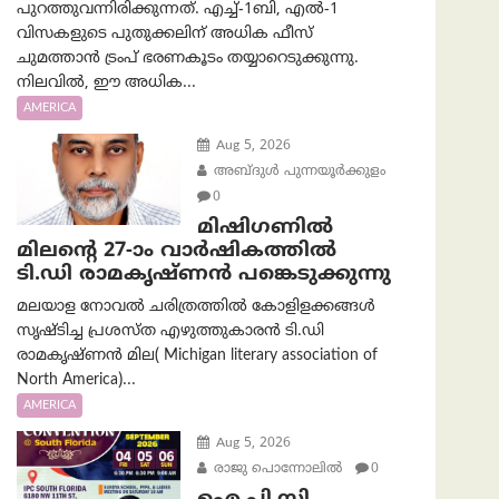
പുറത്തുവന്നിരിക്കുന്നത്. എച്ച്-1ബി, എൽ-1
വിസകളുടെ പുതുക്കലിന് അധിക ഫീസ്
ചുമത്താൻ ട്രംപ് ഭരണകൂടം തയ്യാറെടുക്കുന്നു.
നിലവിൽ, ഈ അധിക...
AMERICA
Aug 5, 2026
അബ്ദുൾ പുന്നയൂർക്കുളം
0
മിഷിഗണിൽ
മിലന്റെ 27-ാം വാർഷികത്തിൽ
ടി.ഡി രാമകൃഷ്ണൻ പങ്കെടുക്കുന്നു
മലയാള നോവൽ ചരിത്രത്തിൽ കോളിളക്കങ്ങൾ
സൃഷ്ടിച്ച പ്രശസ്‌ത എഴുത്തുകാരൻ ടി.ഡി
രാമകൃഷ്ണൻ മില( Michigan literary association of
North America)...
AMERICA
Aug 5, 2026
രാജു പൊന്നോലിൽ
0