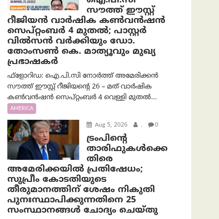
ഐ.പി.സി
സൗത്ത് ഈസ്റ്റ്
റീജിയൻ വാർഷിക കൺവൻഷൻ
സെപ്റ്റംബർ 4 മുതൽ; പാസ്റ്റർ
വിൽസൻ വർക്കിയും ഡോ.
തോംസൺ കെ. മാത്യൂവും മുഖ്യ
പ്രഭാഷകർ
ഫ്ളോറിഡ: ഐ.പി.സി നോർത്ത് അമേരിക്കൻ
സൗത്ത് ഈസ്റ്റ് റീജിയന്റെ 26 – മത് വാർഷിക
കൺവൻഷൻ സെപ്റ്റംബർ 4 വെള്ളി മുതൽ...
AMERICA
Aug 5, 2026
.
0
ട്രംപിന്റെ
താരിഫുകൾക്കെ
തിരെ
അമേരിക്കയില്‍ പ്രതിഷേധം;
സുപ്രീം കോടതിയുടെ
തീരുമാനത്തിന് ശേഷം നികുതി
പുനഃസ്ഥാപിക്കുന്നതിനെ 25
സംസ്ഥാനങ്ങൾ ചോദ്യം ചെയ്തു