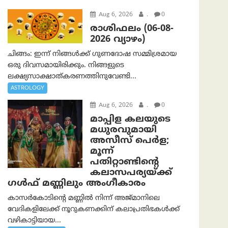
Aug 6, 2026
.
0
രാശിഫലം (06-08-
2026 വ്യാഴം)
ചിങ്ങം: ഇന്ന് നിങ്ങൾക്ക് ഗുണദോഷ സമ്മിശ്രമായ
ഒരു ദിവസമായിരിക്കും. നിങ്ങളുടെ
ലക്ഷ്യസാക്ഷാത്കരണത്തിനുവേണ്ടി...
ASTROLOGY
Aug 6, 2026
.
0
മാപ്പിള കലയുടെ
മധുരവുമായി
അസീസ് പെർള;
മൂന്ന്
പതിറ്റാണ്ടിന്റെ
കലാസപര്യയ്ക്ക്
ഗൾഫ് മണ്ണിലും അംഗീകാരം
കാസർകോടിന്റെ മണ്ണിൽ നിന്ന് അജ്മാനിലെ
വേദികളിലേക്ക് നൂറുകണക്കിന് കലാപ്രതിഭകൾക്ക്
വഴികാട്ടിയായ...