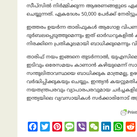
സീപ്‌സിൽ നിർമ്മിക്കുന്ന ആഭരണങ്ങളുടെ ഏ
ചെയ്യുന്നത്. ഏകദേശം 50,000 പേർക്ക് നേരി
ഇത്തരം ഉയർന്ന താരിഫുകൾ ആഗോള വിപണിയി
ദുർബലപ്പെടുത്തുമെന്നും ഇത് ഓർഡറുകളിൽ കുറ
നിരക്കിനെ പ്രതികൂലമായി ബാധിക്കുമെന്നും വിദ
താരിഫ് നയം ഇങ്ങനെ തുടർന്നാൽ, യുഎസിലെ ഉ
ഇടിവും ഒരേസമയം കാണാൻ കഴിയുമെന്ന് സാമ്പ
സന്തുലിതാവസ്ഥയെ ബാധിക്കുക മാത്രമല്ല, ഉഭ
വർദ്ധിപ്പിക്കുകയും ചെയ്യും. ഇന്ത്യൻ കയറ്റ
നയതന്ത്രപരവും വ്യാപാരപരവുമായ ചർച്ചകളില
ഇന്ത്യയിലെ വ്യവസായികള്‍ സർക്കാരിനോട് ആവശ്
Fa
T
Pi
M
Vi
W
Li
W
ce
w
nt
es
b
e
n
h