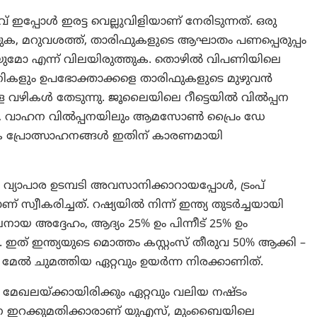
്പോൾ ഇരട്ട വെല്ലുവിളിയാണ് നേരിടുന്നത്. ഒരു
തുക, മറുവശത്ത്, താരിഫുകളുടെ ആഘാതം പണപ്പെരുപ്പം
യുമോ എന്ന് വിലയിരുത്തുക. തൊഴിൽ വിപണിയിലെ
നികളും ഉപഭോക്താക്കളെ താരിഫുകളുടെ മുഴുവൻ
ള വഴികൾ തേടുന്നു. ജൂലൈയിലെ റീട്ടെയിൽ വിൽപ്പന
ുന്നു, വാഹന വിൽപ്പനയിലും ആമസോൺ പ്രൈം ഡേ
ക പ്രോത്സാഹനങ്ങൾ ഇതിന് കാരണമായി
യാപാര ഉടമ്പടി അവസാനിക്കാറായപ്പോൾ, ട്രംപ്
 സ്വീകരിച്ചത്. റഷ്യയിൽ നിന്ന് ഇന്ത്യ തുടർച്ചയായി
അദ്ദേഹം, ആദ്യം 25% ഉം പിന്നീട് 25% ഉം
 ഇത് ഇന്ത്യയുടെ മൊത്തം കസ്റ്റംസ് തീരുവ 50% ആക്കി –
 മേൽ ചുമത്തിയ ഏറ്റവും ഉയർന്ന നിരക്കാണിത്.
േഖലയ്ക്കായിരിക്കും ഏറ്റവും വലിയ നഷ്ടം
ാന ഇറക്കുമതിക്കാരാണ് യുഎസ്, മുംബൈയിലെ