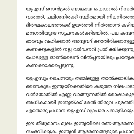
യുഎസ് സെൻട്രൽ ബാങ്കായ ഫെഡറൽ റിസർവ് ഇപ
വശത്ത്, പലിശനിരക്ക് സ്ഥിരമായി നിലനിർത്
ദീർഘകാലത്തേക്ക് ഉയർത്തി നിർത്താൻ കഴി
മന്ദഗതിയുടെ സൂചനകൾക്കിടയിൽ, പല കമ്പ
ഭാരവും വഹിക്കാൻ അനുവദിക്കാതിരിക്കാനുള്
കണക്കുകളിൽ നല്ല വർദ്ധനവ് പ്രതീക്ഷിക്ക
പോലുള്ള ഓൺലൈൻ വിൽപ്പനയിലും പ്രത്യേ
കണക്കാക്കപ്പെടുന്നു.
യുഎസും ചൈനയും തമ്മിലുള്ള താൽക്കാലിക വ്
ഭരണകൂടം ഇന്ത്യയ്‌ക്കെതിരെ കടുത്ത നിലപാടാണ്
വൻതോതിൽ എണ്ണ വാങ്ങുന്നതിൽ രോഷാകുലനായ 
അധികമായി ഇന്ത്യയ്ക്ക് മേൽ തീരുവ ചുമത്തി.
ഏതൊരു പ്രധാന യുഎസ് വ്യാപാര പങ്കാളിക്കും
ഈ തീരുമാനം മൂലം ഇന്ത്യയിലെ രത്ന-ആഭരണ മ
സംഭവിക്കുക. ഇന്ത്യൻ ആഭരണങ്ങളുടെ പ്രധ