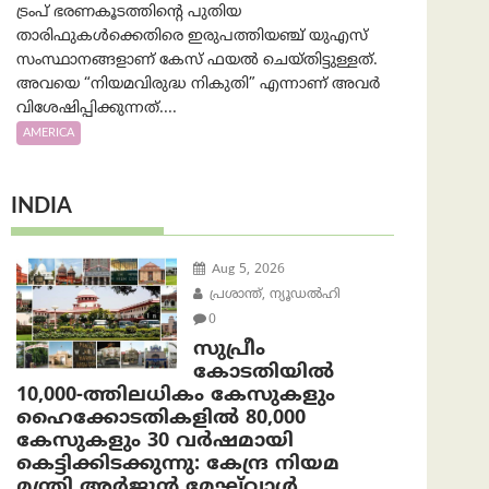
ട്രംപ് ഭരണകൂടത്തിന്റെ പുതിയ
താരിഫുകൾക്കെതിരെ ഇരുപത്തിയഞ്ച് യുഎസ്
സംസ്ഥാനങ്ങളാണ് കേസ് ഫയൽ ചെയ്തിട്ടുള്ളത്.
അവയെ “നിയമവിരുദ്ധ നികുതി” എന്നാണ് അവര്‍
വിശേഷിപ്പിക്കുന്നത്....
AMERICA
INDIA
Aug 5, 2026
പ്രശാന്ത്, ന്യൂഡല്‍ഹി
0
സുപ്രീം
കോടതിയിൽ
10,000-ത്തിലധികം കേസുകളും
ഹൈക്കോടതികളിൽ 80,000
കേസുകളും 30 വർഷമായി
കെട്ടിക്കിടക്കുന്നു: കേന്ദ്ര നിയമ
മന്ത്രി അര്‍ജുന്‍ മേഘ്‌വാള്‍