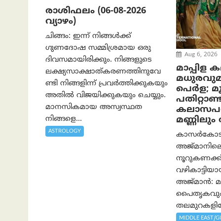
രാശിഫലം (06-08-2026
വ്യാഴം)
ചിങ്ങം: ഇന്ന് നിങ്ങൾക്ക്
ഗുണദോഷ സമ്മിശ്രമായ ഒരു
Aug 6, 2026
ദിവസമായിരിക്കും. നിങ്ങളുടെ
മാപ്പിള 
ലക്ഷ്യസാക്ഷാത്കരണത്തിനുവേ
മധുരവു
ണ്ടി നിങ്ങളിന്ന് പ്രവർത്തിക്കുകയും
പെർള; മൂന
അതില്‍ വിജയിക്കുകയും ചെയ്യും.
പതിറ്റാണ്ട
മാനസികമായ അസ്വസ്ഥത
കലാസപര്
നിങ്ങളെ...
മണ്ണിലു
ASTROLOGY
കാസർകോടിന്
അജ്മാനിലെ
നൂറുകണക്കി
വഴികാട്ടി
അജ്മാൻ: മാ
പൈതൃകവും 
തലമുറകളിലേ
MIDDLE EAST/G