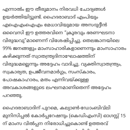
എന്നാൽം ഈ തീരുമാനം നിരവധി ചോദ്യങ്ങൾ
ഉയർത്തിയിട്ടുണ്ട്. ഹൈദരാബാദ് എംപിയും
എഐഎംഐഎം മേധാവിയുമായ അസദുദ്ദീൻ
ഒവൈസി ഈ ഉത്തരവിനെ “ക്രൂരവും ഭരണഘടനാ
വിരുദ്ധവു”മാണെന്ന് വിശേഷിപ്പിച്ചു. തെലങ്കാനയിലെ
99% ജനങ്ങളും മാംസാഹാരികളാണെന്നും മാംസാഹാരം
കഴിക്കുന്നത് സ്വാതന്ത്ര്യദിനാഘോഷത്തിന്
വിരുദ്ധമല്ലെന്നും അദ്ദേഹം വാദിച്ചു. വ്യക്തിസ്വാതന്ത്ര്യം,
സ്വകാര്യത, ഉപജീവനമാർഗ്ഗം, സംസ്കാരം,
പോഷകാഹാരം, മതം എന്നിവയ്ക്കുള്ള
അവകാശങ്ങളുടെ ലംഘനമാണിതെന്ന് അദ്ദേഹം
പറഞ്ഞു.
ഹൈദരാബാദിന് പുറമെ, കല്യാൺ-ഡോംബിവ്‌ലി
മുനിസിപ്പൽ കോർപ്പറേഷനും (കെഡിഎംസി) ഓഗസ്റ്റ് 15
ന് മാംസ വിൽപ്പന നിരോധിച്ചുകൊണ്ട് ഉത്തരവ്