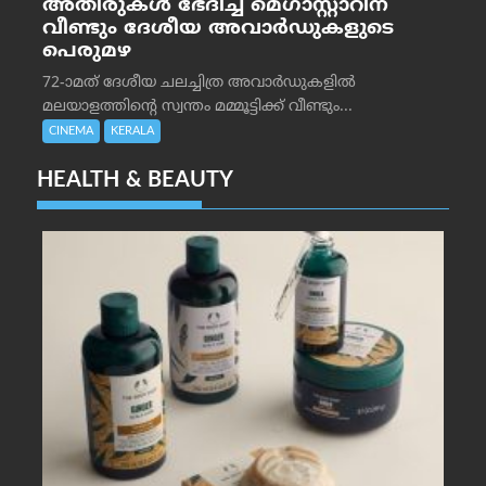
അതിരുകൾ ഭേദിച്ച മെഗാസ്റ്റാറിന്
വീണ്ടും ദേശീയ അവാർഡുകളുടെ
പെരുമഴ
72-ാമത് ദേശീയ ചലച്ചിത്ര അവാര്‍ഡുകളില്‍
മലയാളത്തിന്റെ സ്വന്തം മമ്മൂട്ടിക്ക് വീണ്ടും...
CINEMA
KERALA
HEALTH & BEAUTY