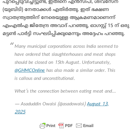
പുറപ്പെടുവിച്ചിട്ടുണ്ട്, ഇതിനെ എൻസിപി, ശിവസേന
(യുബിടി) നേതാക്കൾ എതിർത്തു. ഇത് ഭക്ഷണ
സ്വാതന്ത്ര്യത്തിന് നേരെയുള്ള ആക്രമണമാണെന്ന്
എംഎൽഎ ജിതേന്ദ്ര അവാദ് പറഞ്ഞു, ഓഗസ്റ്റ് 15 ന് ഒരു
മട്ടൺ പാർട്ടി സംഘടിപ്പിക്കുമെന്നും അദ്ദേഹം പറഞ്ഞു.
Many municipal corporations across India seemed to
have ordered that slaughterhouses and meat shops
should be closed on 15th August. Unfortunately,
@GHMCOnline
has also made a similar order. This
is callous and unconstitutional.
What’s the connection between eating meat and…
— Asaduddin Owaisi (@asadowaisi)
August 13,
2025