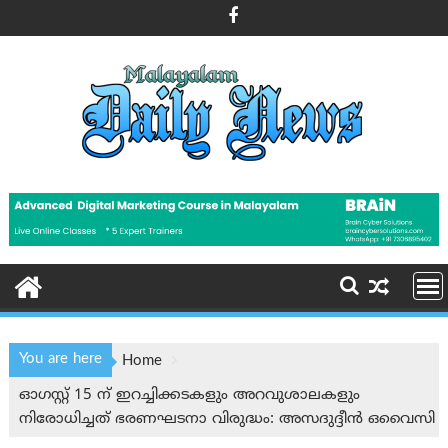
Skip
to
content
You are here
Home
ഓഗസ്റ്റ് 15 ന് ഇറച്ചിക്കടകളും അറവുശാലകളും
നിരോധിച്ചത് ഭരണഘടനാ വിരുദ്ധം: അസദുദ്ദീൻ ഒവൈസി