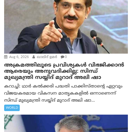
Aug 6, 2026
ഖാലിദ് ഉമര്‍
0
അക്രമത്തിലൂടെ പ്രവിശ്യകൾ വിഭജിക്കാൻ
ആരെയും അനുവദിക്കില്ല: സിന്ധ്
മുഖ്യമന്ത്രി സയ്യിദ് മുറാദ് അലി ഷാ
കറാച്ചി: ഥാർ കൽക്കരി പദ്ധതി പാക്കിസ്താന്റെ ഏറ്റവും
വിജയകരമായ വികസന മാതൃകകളിൽ ഒന്നാണെന്ന്
സിന്ധ് മുഖ്യമന്ത്രി സയ്യിദ് മുറാദ് അലി ഷാ...
WORLD