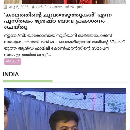
Aug 6, 2026
വര്‍ഗീസ് പാലമലയില്‍
0
‘കാലത്തിന്‍റെ ചുവരെഴുത്തുകള്‍’ എന്ന
പുസ്തകം ശ്രേഷ്ഠ ബാവ പ്രകാശനം
ചെയ്തു
ന്യൂജേഴ്സി: യാക്കോബായ സുറിയാനി ഓര്‍ത്തഡോക്സ്
സഭയുടെ അമേരിക്കന്‍ മലങ്കര അതിഭദ്രാസനത്തിന്‍റെ 37-ാമത്
യൂത്ത് ആന്‍ഡ് ഫാമിലി കോണ്‍ഫറന്‍സിന്‍റെ സമാപന
സമ്മേളനത്തില്‍ വെച്ച്...
AMERICA
INDIA