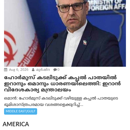
Aug 6, 2026
മുര്‍ഷിദ
0
ഹോർമുസ് കടലിടുക്ക് കപ്പൽ പാതയിൽ
ഇറാനും ഒമാനും ധാരണയിലെത്തി: ഇറാൻ
വിദേശകാര്യ മന്ത്രാലയം
ഒമാന്‍: ഹോർമുസ് കടലിടുക്ക് വഴിയുള്ള കപ്പൽ പാതയുടെ
ഭൂമിശാസ്ത്രപരമായ വശങ്ങളെക്കുറിച്ച്...
MIDDLE EAST/GULF
AMERICA