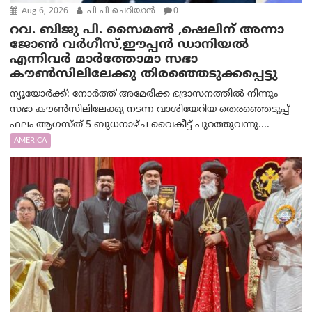
Aug 6, 2026
പി പി ചെറിയാൻ
0
റവ. ബിജു പി. സൈമൺ ,ഷെലിന് അന്നാ
ജോൺ വർഗീസ്,ഈപ്പൻ ഡാനിയൽ
എന്നിവർ മാർത്തോമാ സഭാ
കൗൺസിലിലേക്കു തിരഞ്ഞെടുക്കപ്പെട്ടു
ന്യൂയോർക്ക്: നോർത്ത് അമേരിക്ക ഭദ്രാസനത്തിൽ നിന്നും
സഭാ കൗൺസിലിലേക്കു നടന്ന വാശിയേറിയ തെരഞ്ഞെടുപ്പ്
ഫലം ആഗസ്ത് 5 ബുധനാഴ്ച വൈകീട്ട് പുറത്തുവന്നു....
AMERICA