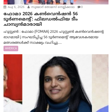
Aug 6, 2026
സുമോദ് തോമസ് നെല്ലിക്കാല
0
ഫോമാ 2026 കൺവെൻഷൻ 56
ടൂർണമെന്റ്: ഫിലഡൽഫിയ ടീം
ചാമ്പ്യൻമാരായി
ഹൂസ്റ്റൺ : ഫോമാ (FOMAA) 2026 ഹൂസ്റ്റൺ കൺവെൻഷന്റെ
ഭാഗമായി j സംഘടിപ്പിച്ച 56 ടൂർണമെന്റ് ആവേശകരമായ
മത്സരങ്ങൾക്ക് സാക്ഷ്യം വഹിച്ചു....
AMERICA