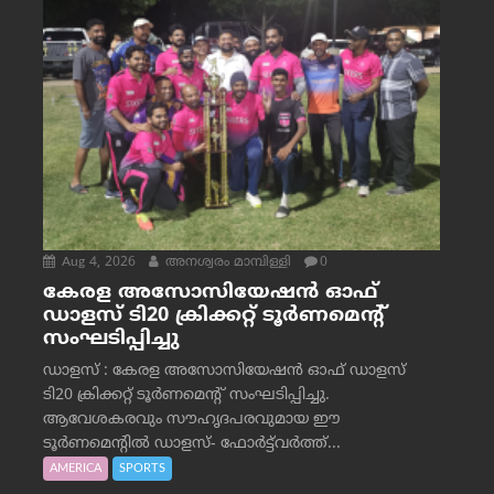
Aug 4, 2026
അനശ്വരം മാമ്പിള്ളി
0
കേരള അസോസിയേഷൻ ഓഫ്
ഡാളസ് ടി20 ക്രിക്കറ്റ് ടൂർണമെന്റ്
സംഘടിപ്പിച്ചു
ഡാളസ് : കേരള അസോസിയേഷൻ ഓഫ് ഡാളസ്
ടി20 ക്രിക്കറ്റ് ടൂർണമെന്റ് സംഘടിപ്പിച്ചു.
ആവേശകരവും സൗഹൃദപരവുമായ ഈ
ടൂർണമെന്റിൽ ഡാളസ്- ഫോർട്ട്‌വര്‍ത്ത്...
AMERICA
SPORTS