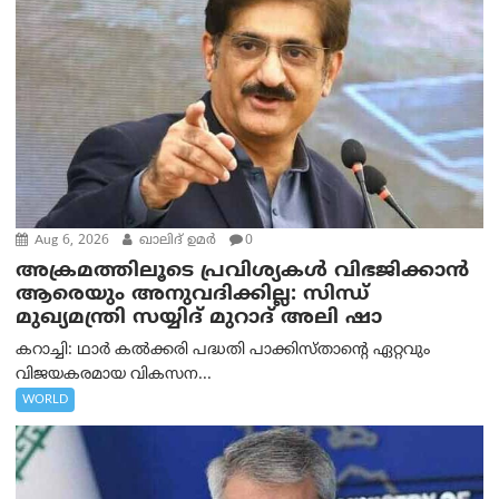
Aug 6, 2026
ഖാലിദ് ഉമര്‍
0
അക്രമത്തിലൂടെ പ്രവിശ്യകൾ വിഭജിക്കാൻ
ആരെയും അനുവദിക്കില്ല: സിന്ധ്
മുഖ്യമന്ത്രി സയ്യിദ് മുറാദ് അലി ഷാ
കറാച്ചി: ഥാർ കൽക്കരി പദ്ധതി പാക്കിസ്താന്റെ ഏറ്റവും
വിജയകരമായ വികസന...
WORLD