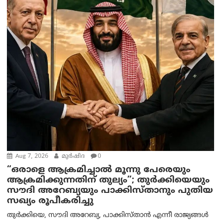
Aug 7, 2026
മുര്‍ഷിദ
0
“ഒരാളെ ആക്രമിച്ചാല്‍ മൂന്നു പേരെയും
ആക്രമിക്കുന്നതിന് തുല്യം”; തുർക്കിയെയും
സൗദി അറേബ്യയും പാക്കിസ്താനും പുതിയ
സഖ്യം രൂപീകരിച്ചു
തുർക്കിയെ, സൗദി അറേബ്യ, പാക്കിസ്താന്‍ എന്നീ രാജ്യങ്ങൾ