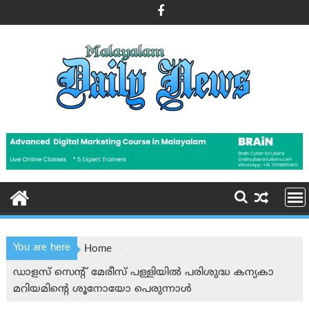
Skip
to
content
You are here
Home
ഡാളസ് സെന്‍റ് മേരീസ് പള്ളിയില്‍ പരിശുദ്ധ കന്യകാ
മറിയമിന്റെ ശൂനോയോ പെരുന്നാള്‍