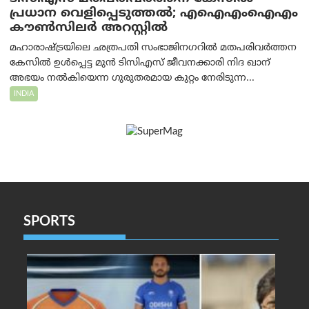
പ്രധാന വെളിപ്പെടുത്തൽ; എഐഎംഐഎം
കൗൺസിലർ അറസ്റ്റിൽ
മഹാരാഷ്ട്രയിലെ ഛത്രപതി സംഭാജിനഗറിൽ മതപരിവർത്തന
കേസിൽ ഉൾപ്പെട്ട മുൻ ടിസിഎസ് ജീവനക്കാരി നിദ ഖാന്
അഭയം നൽകിയെന്ന ഗുരുതരമായ കുറ്റം നേരിടുന്ന...
INDIA
SPORTS