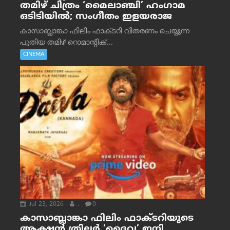
തമിഴ് ചിത്രം ‘മൈലാഞ്ചി’ ഹംഗാമ
ഒടിടിയിൽ; സംഗീതം ഇളയരാജ
കാസാബ്ലാങ്കാ ഫിലിം ഫാക്ടറി വിതരണം ചെയ്യുന്ന
പുതിയ തമിഴ് റൊമാന്റിക്...
CINEMA
Jul 23, 2026
.
0
കാസാബ്ലാങ്കാ ഫിലിം ഫാക്ടറിയുടെ
ആക്ഷൻ ത്രില്ലർ ‘ദൈവ’ ഇനി