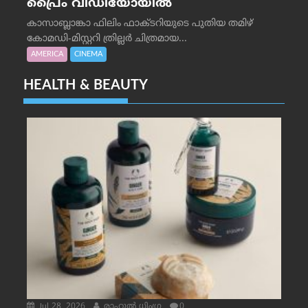
പ്രൈം വീഡിയോയിൽ
കാസാബ്ലാങ്കാ ഫിലിം ഫാക്ടറിയുടെ പുതിയ തമിഴ്
കോമഡി-മിസ്റ്ററി ത്രില്ലർ ചിത്രമായ...
AMERICA
CINEMA
HEALTH & BEAUTY
Jul 28, 2026
രാഹുല്‍ ധിംഗ്ര
0