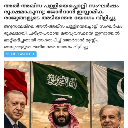
അൽ-അഖ്‌സ പള്ളിയെച്ചൊല്ലി സംഘർഷം
രൂക്ഷമാകുന്നു; ജോർദാൻ ഇസ്ലാമിക
രാജ്യങ്ങളുടെ അടിയന്തര യോഗം വിളിച്ചു
ജറുസലേമിലെ അൽ-അഖ്‌സ പള്ളിയെച്ചൊല്ലി സംഘർഷം
രൂക്ഷമായി. ചരിത്രപരമായ മതവ്യവസ്ഥയെ ഇസ്രായേൽ
മാറ്റിമറിച്ചതായി ആരോപിച്ച് ജോർദാൻ മുസ്ലീം
രാജ്യങ്ങളുടെ അടിയന്തര യോഗം വിളിച്ചു....
MIDDLE EAST/GULF