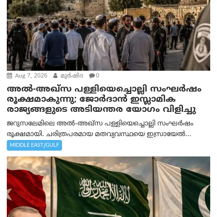
Aug 7, 2026
മുര്‍ഷിദ
0
അൽ-അഖ്‌സ പള്ളിയെച്ചൊല്ലി സംഘർഷം
രൂക്ഷമാകുന്നു; ജോർദാൻ ഇസ്ലാമിക
രാജ്യങ്ങളുടെ അടിയന്തര യോഗം വിളിച്ചു
ജറുസലേമിലെ അൽ-അഖ്‌സ പള്ളിയെച്ചൊല്ലി സംഘർഷം
രൂക്ഷമായി. ചരിത്രപരമായ മതവ്യവസ്ഥയെ ഇസ്രായേൽ...
MIDDLE EAST/GULF