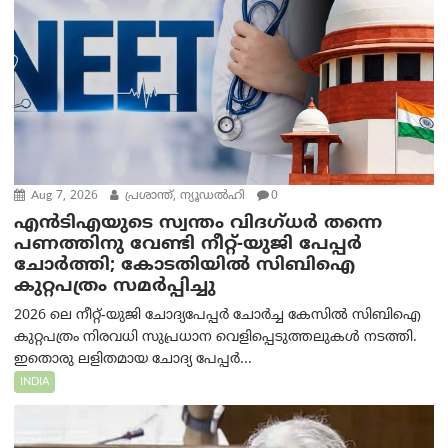
Aug 7, 2026
പ്രശാന്ത്, ന്യൂഡല്‍ഹി
0
എൻ‌ടി‌എയുടെ സ്വന്തം വിദഗ്ധർ തന്നെ
പണത്തിനു വേണ്ടി നീറ്റ്-യു‌ജി പേപ്പർ
ചോർത്തി; കോടതിയില്‍ സിബിഐ
കുറ്റപത്രം സമര്‍പ്പിച്ചു
2026 ലെ നീറ്റ്-യുജി ചോദ്യപേപ്പർ ചോർച്ച കേസിൽ സിബിഐ
കുറ്റപത്രം നിരവധി സുപ്രധാന വെളിപ്പെടുത്തലുകൾ നടത്തി.
ഇതൊരു ലളിതമായ ചോദ്യ പേപ്പർ...
INDIA