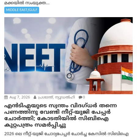
മക്കയിൽ സംയുക്ത...
MIDDLE EAST/GULF
Aug 7, 2026
പ്രശാന്ത്, ന്യൂഡല്‍ഹി
0
എൻ‌ടി‌എയുടെ സ്വന്തം വിദഗ്ധർ തന്നെ
പണത്തിനു വേണ്ടി നീറ്റ്-യു‌ജി പേപ്പർ
ചോർത്തി; കോടതിയില്‍ സിബിഐ
കുറ്റപത്രം സമര്‍പ്പിച്ചു
2026 ലെ നീറ്റ്-യുജി ചോദ്യപേപ്പർ ചോർച്ച കേസിൽ സിബിഐ