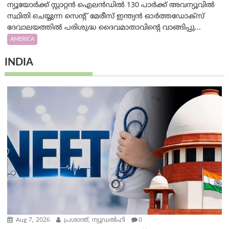
ന്യൂയോർക്ക് സ്റ്റാറ്റൻ ഐലൻഡിൽ 130 പാർക്ക് അവന്യൂവിൽ
സ്ഥിതി ചെയ്യുന്ന സെന്റ് മേരീസ് ഇന്ത്യൻ ഓർത്തഡോക്സ്
ദേവാലയത്തിൽ പരിശുദ്ധ ദൈവമാതാവിന്റെ വാങ്ങിപ്പു...
AMERICA
INDIA
Aug 7, 2026
പ്രശാന്ത്, ന്യൂഡല്‍ഹി
0