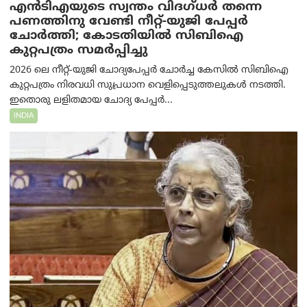
എൻ‌ടി‌എയുടെ സ്വന്തം വിദഗ്ധർ തന്നെ
പണത്തിനു വേണ്ടി നീറ്റ്-യു‌ജി പേപ്പർ
ചോർത്തി; കോടതിയില്‍ സിബിഐ
കുറ്റപത്രം സമര്‍പ്പിച്ചു
2026 ലെ നീറ്റ്-യുജി ചോദ്യപേപ്പർ ചോർച്ച കേസിൽ സിബിഐ
കുറ്റപത്രം നിരവധി സുപ്രധാന വെളിപ്പെടുത്തലുകൾ നടത്തി.
ഇതൊരു ലളിതമായ ചോദ്യ പേപ്പർ...
INDIA