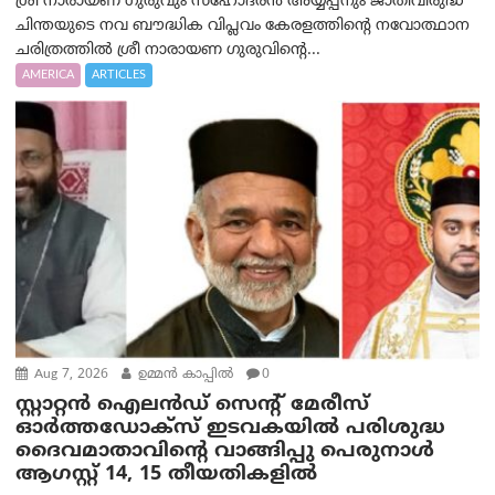
ശ്രീ നാരായണ ഗുരുവും സഹോദരൻ അയ്യപ്പനും ജാതിവിരുദ്ധ
ചിന്തയുടെ നവ ബൗദ്ധിക വിപ്ലവം കേരളത്തിന്റെ നവോത്ഥാന
ചരിത്രത്തിൽ ശ്രീ നാരായണ ഗുരുവിന്റെ...
AMERICA
ARTICLES
Aug 7, 2026
ഉമ്മന്‍ കാപ്പില്‍
0
സ്റ്റാറ്റൻ ഐലൻഡ് സെന്റ് മേരീസ്
ഓർത്തഡോക്സ് ഇടവകയിൽ പരിശുദ്ധ
ദൈവമാതാവിന്റെ വാങ്ങിപ്പു പെരുനാൾ
ആഗസ്റ്റ് 14, 15 തീയതികളിൽ