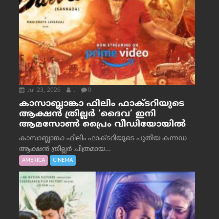
Jul 23, 2026
.
0
കാസാബ്ലാങ്കാ ഫിലിം ഫാക്ടറിയുടെ
ആക്ഷൻ ത്രില്ലർ ‘ദൈവ’ ഇനി
ആമസോൺ പ്രൈം വീഡിയോയിൽ
കാസാബ്ലാങ്കാ ഫിലിം ഫാക്ടറിയുടെ പുതിയ കന്നഡ
ആക്ഷൻ ത്രില്ലർ ചിത്രമായ...
AMERICA
CINEMA