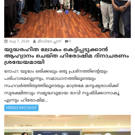
Aug 7, 2026
മീഡിയാ പ്ലസ്
0
യുദ്ധരഹിത ലോകം കെട്ടിപ്പടുക്കാന്‍
ആഹ്വാനം ചെയ്ത ഹിരോഷിമ ദിനാചരണം
ശ്രദ്ധേയമായി
ദോഹ: യുദ്ധം ഒരിക്കലും ഒരു പ്രശ്‌നത്തിന്റെയും
പരിഹാരമല്ലെന്നും, സമാധാനത്തിലൂടെയും
സഹവര്‍ത്തിത്വത്തിലൂടെയും മാത്രമേ മനുഷ്യരാശിക്ക്
സുരക്ഷിതവും സമൃദ്ധവുമായ ഭാവി സൃഷ്ടിക്കാനാകൂ
എന്നും ഹിരോഷിമ...
MIDDLE EAST/GULF