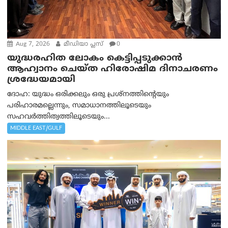
Aug 7, 2026
മീഡിയാ പ്ലസ്
0
യുദ്ധരഹിത ലോകം കെട്ടിപ്പടുക്കാന്‍
ആഹ്വാനം ചെയ്ത ഹിരോഷിമ ദിനാചരണം
ശ്രദ്ധേയമായി
ദോഹ: യുദ്ധം ഒരിക്കലും ഒരു പ്രശ്‌നത്തിന്റെയും
പരിഹാരമല്ലെന്നും, സമാധാനത്തിലൂടെയും
സഹവര്‍ത്തിത്വത്തിലൂടെയും...
MIDDLE EAST/GULF