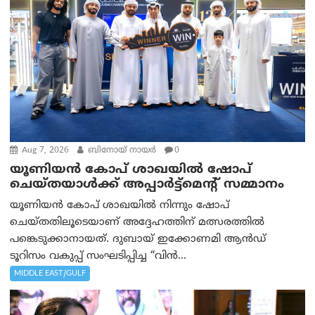
Aug 7, 2026
ബിനോയ് നായര്‍
0
യൂണിയൻ കോപ് ശാഖയിൽ ഷോപ്
ചെയ്തയാൾക്ക് അപ്പാർട്ട്മെന്റ് സമ്മാനം
യൂണിയൻ കോപ് ശാഖയിൽ നിന്നും ഷോപ്
ചെയ്തതിലൂടെയാണ് അദ്ദേഹത്തിന് മത്സരത്തിൽ
പങ്കെടുക്കാനായത്. ദുബായ് ഇക്കോണമി ആൻഡ്
ടൂറിസം വകുപ്പ് സംഘടിപ്പിച്ച “വിൻ...
MIDDLE EAST/GULF