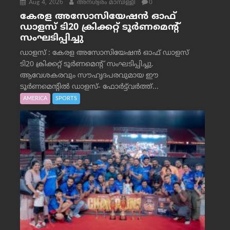
Aug 4, 2026
അനശ്വരം മാമ്പിള്ളി
0
കേരള അസോസിയേഷൻ ഓഫ്
ഡാളസ് ടി20 ക്രിക്കറ്റ് ടൂർണമെന്റ്
സംഘടിപ്പിച്ചു
ഡാളസ് : കേരള അസോസിയേഷൻ ഓഫ് ഡാളസ്
ടി20 ക്രിക്കറ്റ് ടൂർണമെന്റ് സംഘടിപ്പിച്ചു.
ആവേശകരവും സൗഹൃദപരവുമായ ഈ
ടൂർണമെന്റിൽ ഡാളസ്- ഫോർട്ട്‌വര്‍ത്ത്...
AMERICA
SPORTS