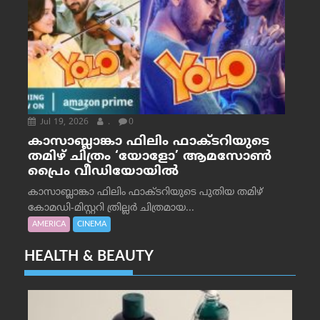
Jul 19, 2026
.
0
കാസാബ്ലാങ്കാ ഫിലിം ഫാക്ടറിയുടെ
തമിഴ് ചിത്രം ‘യോളോ’ ആമസോൺ
പ്രൈം വീഡിയോയിൽ
കാസാബ്ലാങ്കാ ഫിലിം ഫാക്ടറിയുടെ പുതിയ തമിഴ്
കോമഡി-മിസ്റ്ററി ത്രില്ലർ ചിത്രമായ...
AMERICA
CINEMA
HEALTH & BEAUTY