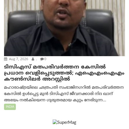
Aug 7, 2026
.
0
ടിസിഎസ് മതപരിവർത്തന കേസിൽ
പ്രധാന വെളിപ്പെടുത്തൽ; എഐഎംഐഎം
കൗൺസിലർ അറസ്റ്റിൽ
മഹാരാഷ്ട്രയിലെ ഛത്രപതി സംഭാജിനഗറിൽ മതപരിവർത്തന
കേസിൽ ഉൾപ്പെട്ട മുൻ ടിസിഎസ് ജീവനക്കാരി നിദ ഖാന്
അഭയം നൽകിയെന്ന ഗുരുതരമായ കുറ്റം നേരിടുന്ന...
INDIA