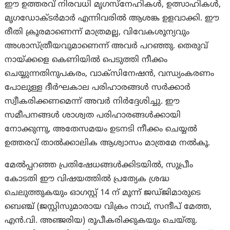
ഈ ഉത്തരവ് നിരവധി മൃഗസ്നേഹികൾ, ഉത്സാഹികൾ,
മൃഗഡോക്ടർമാർ എന്നിവരിൽ ആശങ്ക ഉളവാക്കി. ഈ
രീതി ക്രൂരമാണെന്ന് മാത്രമല്ല, വിവേകശൂന്യവും
അശാസ്ത്രീയവുമാണെന്ന് അവർ പറഞ്ഞു. തെരുവ്
നായ്ക്കളെ കെണിയിൽ പെടുത്തി നീക്കം
ചെയ്യുന്നതിനുപകരം, വാക്സിനേഷൻ, വന്ധ്യംകരണം
പോലുള്ള ദീർഘകാല പരിഹാരങ്ങൾ സർക്കാർ
സ്വീകരിക്കണമെന്ന് അവർ നിർദ്ദേശിച്ചു. ഈ
സമീപനങ്ങൾ ശാശ്വത പരിഹാരങ്ങൾക്കായി
നോക്കുന്നു, അതേസമയം ഉടനടി നീക്കം ചെയ്യൽ
ഉത്തരവ് താൽക്കാലിക ആശ്വാസം മാത്രമേ നൽകൂ.
മേൽപ്പറഞ്ഞ പ്രതിഷേധങ്ങൾക്കിടയിൽ, സുപ്രീം
കോടതി ഈ വിഷയത്തിൽ പ്രത്യേക ശ്രദ്ധ
ചെലുത്തുകയും ഓഗസ്റ്റ് 14 ന് മൂന്ന് ജഡ്ജിമാരുടെ
ബെഞ്ച് (ജസ്റ്റിസുമാരായ വിക്രം നാഥ്, സന്ദീപ് മേത്ത,
എൻ.വി. അഞ്ജരിയ) രൂപീകരിക്കുകയും ചെയ്തു.