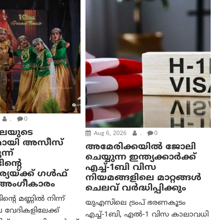
.
0
കലയുടെ
Aug 6, 2026
.
0
മായി അസീസ്
അമേരിക്കയില്‍ ജോലി
്ന്
ചെയ്യുന്ന ഇന്ത്യക്കാർക്ക്
ിന്റെ
എച്ച്-1ബി വിസ
യയ്ക്ക് ഗൾഫ്
നിയമങ്ങളിലെ മാറ്റങ്ങൾ
ം അംഗീകാരം
ചെലവ് വർദ്ധിപ്പിക്കും
റെ മണ്ണിൽ നിന്ന്
യുഎസിലെ ട്രംപ് ഭരണകൂടം
 വേദികളിലേക്ക്
എച്ച്-1ബി, എൽ-1 വിസ കാലാവധി