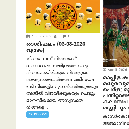
Aug 6, 2026
.
0
രാശിഫലം (06-08-2026
വ്യാഴം)
ചിങ്ങം: ഇന്ന് നിങ്ങൾക്ക്
ഗുണദോഷ സമ്മിശ്രമായ ഒരു
Aug 6, 2026
ദിവസമായിരിക്കും. നിങ്ങളുടെ
മാപ്പിള 
ലക്ഷ്യസാക്ഷാത്കരണത്തിനുവേ
മധുരവു
ണ്ടി നിങ്ങളിന്ന് പ്രവർത്തിക്കുകയും
പെർള; മൂന
അതില്‍ വിജയിക്കുകയും ചെയ്യും.
പതിറ്റാണ്ട
മാനസികമായ അസ്വസ്ഥത
കലാസപര്
നിങ്ങളെ...
മണ്ണിലു
ASTROLOGY
കാസർകോടിന്
അജ്മാനിലെ