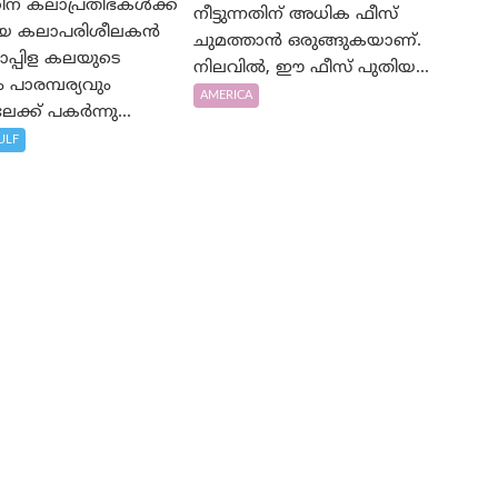
ന് കലാപ്രതിഭകൾക്ക്
നീട്ടുന്നതിന് അധിക ഫീസ്
യായ കലാപരിശീലകൻ
ചുമത്താൻ ഒരുങ്ങുകയാണ്.
പ്പിള കലയുടെ
നിലവിൽ, ഈ ഫീസ് പുതിയ...
പാരമ്പര്യവും
AMERICA
ക്ക് പകർന്നു...
ULF