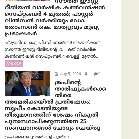
സൗത്ത് ഈസ്റ്റ്
റീജിയൻ വാർഷിക കൺവൻഷൻ
സെപ്റ്റംബർ 4 മുതൽ; പാസ്റ്റർ
വിൽസൻ വർക്കിയും ഡോ.
തോംസൺ കെ. മാത്യൂവും മുഖ്യ
പ്രഭാഷകർ
ഫ്ളോറിഡ: ഐ.പി.സി നോർത്ത് അമേരിക്കൻ
സൗത്ത് ഈസ്റ്റ് റീജിയന്റെ 26 – മത് വാർഷിക
കൺവൻഷൻ സെപ്റ്റംബർ 4 വെള്ളി മുതൽ...
AMERICA
Aug 5, 2026
.
0
ട്രംപിന്റെ
താരിഫുകൾക്കെ
തിരെ
അമേരിക്കയില്‍ പ്രതിഷേധം;
സുപ്രീം കോടതിയുടെ
തീരുമാനത്തിന് ശേഷം നികുതി
പുനഃസ്ഥാപിക്കുന്നതിനെ 25
സംസ്ഥാനങ്ങൾ ചോദ്യം ചെയ്തു
ട്രംപ് ഭരണകൂടത്തിന്റെ പുതിയ