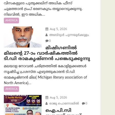
വിസകളുടെ പുതുക്കലിന് അധിക ഫീസ്
ചുമത്താൻ ട്രംപ് ഭരണകൂടം തയ്യാറെടുക്കുന്നു.
നിലവിൽ, ഈ അധിക...
AMERICA
Aug 5, 2026
അബ്ദുൾ പുന്നയൂർക്കുളം
0
മിഷിഗണിൽ
മിലന്റെ 27-ാം വാർഷികത്തിൽ
ടി.ഡി രാമകൃഷ്ണൻ പങ്കെടുക്കുന്നു
മലയാള നോവൽ ചരിത്രത്തിൽ കോളിളക്കങ്ങൾ
സൃഷ്ടിച്ച പ്രശസ്‌ത എഴുത്തുകാരൻ ടി.ഡി
രാമകൃഷ്ണൻ മില( Michigan literary association of
North America)...
AMERICA
Aug 5, 2026
രാജു പൊന്നോലിൽ
0
ഐ.പി.സി