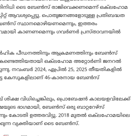
രതിനിധി ടൈ ബേൺസ് രാജിവെക്കണമെന്ന് ഒക്‌ലഹോമ
റ്റ് ആവശ്യപ്പെട്ടു. പൊതുജനങ്ങളോടുള്ള പ്രതിബദ്ധത
ബേൺസ് സ്ഥാനമൊഴിയണമെന്നും, ഇത്തരം
ഗൗരവമായി കാണണമെന്നും ഗവർണർ പ്രസ്താവനയിൽ
ാർഹിക പീഡനത്തിനും ആക്രമണത്തിനും ബേൺസ്
ന് കണ്ടെത്തിയതായി ഒക്‌ലഹോമ അറ്റോർണി ജനറൽ
ചിരുന്നു. നവംബർ 2024, ഏപ്രിൽ 25, 2025 തീയതികളിൽ
്പെട്ട കേസുകളിലാണ് 46-കാരനായ ബേൺസ്
ിക്ഷ വിധിച്ചെങ്കിലും, പ്രൊബേഷൻ കാലയളവിലേക്ക്
ഷയുടെ ഭാഗമായി, ബേൺസ് ഒരു ബാറ്ററേഴ്സ്
്നും കോടതി ഉത്തരവിട്ടു. 2018 മുതൽ ഒക്‌ലഹോമയിലെ
ക്കുന്ന വ്യക്തിയാണ് ടൈ ബേൺസ്.