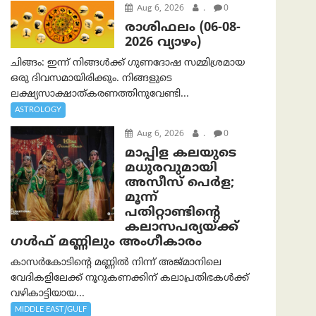
Aug 6, 2026
.
0
രാശിഫലം (06-08-
2026 വ്യാഴം)
ചിങ്ങം: ഇന്ന് നിങ്ങൾക്ക് ഗുണദോഷ സമ്മിശ്രമായ
ഒരു ദിവസമായിരിക്കും. നിങ്ങളുടെ
ലക്ഷ്യസാക്ഷാത്കരണത്തിനുവേണ്ടി...
ASTROLOGY
Aug 6, 2026
.
0
മാപ്പിള കലയുടെ
മധുരവുമായി
അസീസ് പെർള;
മൂന്ന്
പതിറ്റാണ്ടിന്റെ
കലാസപര്യയ്ക്ക്
ഗൾഫ് മണ്ണിലും അംഗീകാരം
കാസർകോടിന്റെ മണ്ണിൽ നിന്ന് അജ്മാനിലെ
വേദികളിലേക്ക് നൂറുകണക്കിന് കലാപ്രതിഭകൾക്ക്
വഴികാട്ടിയായ...
MIDDLE EAST/GULF