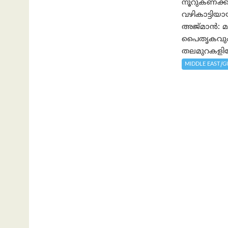
നൂറുകണക്കി
വഴികാട്ടി
അജ്മാൻ: മാ
പൈതൃകവും 
തലമുറകളിലേ
MIDDLE EAST/G