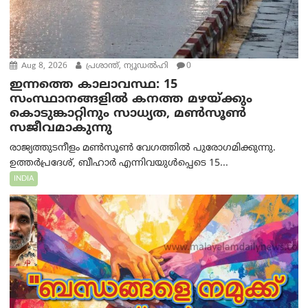
Aug 8, 2026
പ്രശാന്ത്, ന്യൂഡല്‍ഹി
0
ഇന്നത്തെ കാലാവസ്ഥ: 15
സംസ്ഥാനങ്ങളിൽ കനത്ത മഴയ്ക്കും
കൊടുങ്കാറ്റിനും സാധ്യത, മൺസൂൺ
സജീവമാകുന്നു
രാജ്യത്തുടനീളം മൺസൂൺ വേഗത്തിൽ പുരോഗമിക്കുന്നു.
ഉത്തർപ്രദേശ്, ബീഹാർ എന്നിവയുൾപ്പെടെ 15...
INDIA