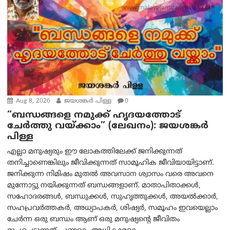
Aug 8, 2026
ജയശങ്കര്‍ പിള്ള
0
“ബന്ധങ്ങളെ നമുക്ക് ഹൃദയത്തോട്
ചേർത്തു വയ്ക്കാം” (ലേഖനം): ജയശങ്കര്‍
പിള്ള
എല്ലാ മനുഷ്യരും ഈ ലോകത്തിലേക്ക് ജനിക്കുന്നത്
തനിച്ചാണെങ്കിലും ജീവിക്കുന്നത് സാമൂഹിക ജീവിയായിട്ടാണ്.
ജനിക്കുന്ന നിമിഷം മുതൽ അവസാന ശ്വാസം വരെ അവനെ
മുന്നോട്ടു നയിക്കുന്നത് ബന്ധങ്ങളാണ്. മാതാപിതാക്കൾ,
സഹോദരങ്ങൾ, ബന്ധുക്കൾ, സുഹൃത്തുക്കൾ, അയൽക്കാർ,
സഹപ്രവർത്തകർ, അധ്യാപകർ, ശിഷ്യർ, സമൂഹം ഇവയെല്ലാം
ചേർന്ന ഒരു ബന്ധം ആണ് ഒരു മനുഷ്യന്റെ ജീവിതം