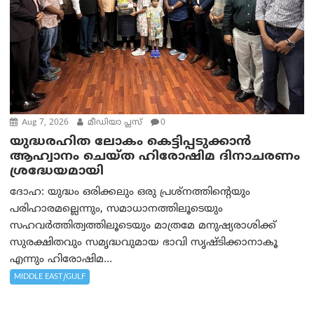
Aug 7, 2026
മീഡിയാ പ്ലസ്
0
യുദ്ധരഹിത ലോകം കെട്ടിപ്പടുക്കാന്‍
ആഹ്വാനം ചെയ്ത ഹിരോഷിമ ദിനാചരണം
ശ്രദ്ധേയമായി
ദോഹ: യുദ്ധം ഒരിക്കലും ഒരു പ്രശ്‌നത്തിന്റെയും
പരിഹാരമല്ലെന്നും, സമാധാനത്തിലൂടെയും
സഹവര്‍ത്തിത്വത്തിലൂടെയും മാത്രമേ മനുഷ്യരാശിക്ക്
സുരക്ഷിതവും സമൃദ്ധവുമായ ഭാവി സൃഷ്ടിക്കാനാകൂ
എന്നും ഹിരോഷിമ...
MIDDLE EAST/GULF