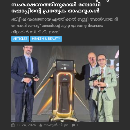
സംരക്ഷണത്തിനുമായി ബോഡി
ഷോപ്പിന്റെ പ്രത്യേക ഓഫറുകൾ
ബ്രിട്ടീഷ് വംശജനായ എത്തിക്കൽ ബ്യൂട്ടി ബ്രാൻഡായ ദി
ബോഡി ഷോപ്പ് അതിന്റെ ഏറ്റവും ജനപ്രിയമായ
വിറ്റാമിൻ സി, ടീ ട്രീ, ഇഞ്ചി...
ARTICLES
HEALTH & BEAUTY
Jul 24, 2026
രാഹുല്‍ ധിംഗ്ര
0