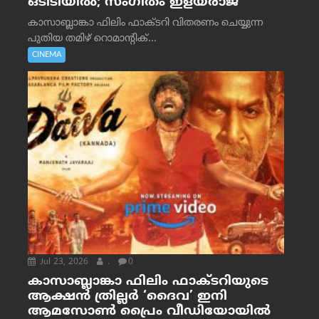
ഒടിടിയിൽ; സംഗീതം ഇളയരാജ
കാസാബ്ലാങ്കാ ഫിലിം ഫാക്ടറി വിതരണം ചെയ്യുന്ന
പുതിയ തമിഴ് റൊമാന്റിക്...
CINEMA
Jul 23, 2026
.
0
കാസാബ്ലാങ്കാ ഫിലിം ഫാക്ടറിയുടെ
ആക്ഷൻ ത്രില്ലർ ‘ദൈവ’ ഇനി
ആമസോൺ പ്രൈം വീഡിയോയിൽ