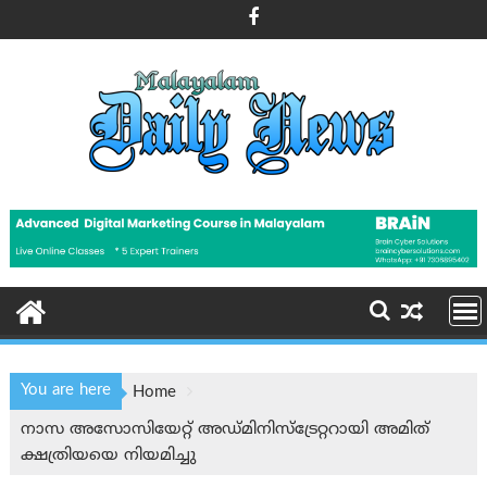
Skip
to
content
You are here
Home
നാസ അസോസിയേറ്റ് അഡ്മിനിസ്ട്രേറ്ററായി അമിത്
ക്ഷത്രിയയെ നിയമിച്ചു