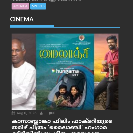
AMERICA
SPORTS
CINEMA
Aug 6, 2026
.
0
കാസാബ്ലാങ്കാ ഫിലിം ഫാക്ടറിയുടെ
തമിഴ് ചിത്രം ‘മൈലാഞ്ചി’ ഹംഗാമ