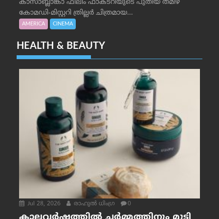
കാസാബ്ലാങ്കാ ഫിലിം ഫാക്ടറിയുടെ പുതിയ തമിഴ്
കോമഡി-മിസ്റ്ററി ത്രില്ലർ ചിത്രമായ...
AMERICA
CINEMA
HEALTH & BEAUTY
Jul 28, 2026
രാഹുല്‍ ധിംഗ്ര
0
കാലവർഷത്തിൽ ചർമ്മത്തിനും മുടി