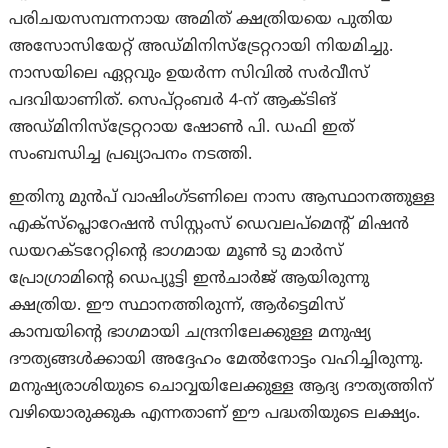
പരിചയസമ്പന്നനായ അമിത് ക്ഷത്രിയയെ പുതിയ
അസോസിയേറ്റ് അഡ്മിനിസ്ട്രേറ്ററായി നിയമിച്ചു.
നാസയിലെ ഏറ്റവും ഉയർന്ന സിവിൽ സർവീസ്
പദവിയാണിത്. സെപ്റ്റംബർ 4-ന് ആക്ടിങ്
അഡ്മിനിസ്ട്രേറ്ററായ ഷോൺ പി. ഡഫി ഇത്
സംബന്ധിച്ച പ്രഖ്യാപനം നടത്തി.
ഇതിനു മുൻപ് വാഷിംഗ്ടണിലെ നാസ ആസ്ഥാനത്തുള്ള
എക്സ്പ്ലൊറേഷൻ സിസ്റ്റംസ് ഡെവലപ്‌മെന്റ് മിഷൻ
ഡയറക്ടറേറ്റിന്റെ ഭാഗമായ മൂൺ ടു മാർസ്
പ്രോഗ്രാമിന്റെ ഡെപ്യൂട്ടി ഇൻചാർജ് ആയിരുന്നു
ക്ഷത്രിയ. ഈ സ്ഥാനത്തിരുന്ന്, ആർട്ടെമിസ്
കാമ്പയിന്റെ ഭാഗമായി ചന്ദ്രനിലേക്കുള്ള മനുഷ്യ
ദൗത്യങ്ങൾക്കായി അദ്ദേഹം മേൽനോട്ടം വഹിച്ചിരുന്നു.
മനുഷ്യരാശിയുടെ ചൊവ്വയിലേക്കുള്ള ആദ്യ ദൗത്യത്തിന്
വഴിയൊരുക്കുക എന്നതാണ് ഈ പദ്ധതിയുടെ ലക്ഷ്യം.