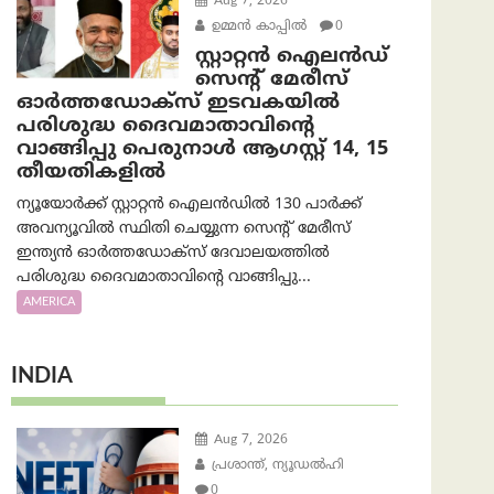
Aug 7, 2026
ഉമ്മന്‍ കാപ്പില്‍
0
സ്റ്റാറ്റൻ ഐലൻഡ്
സെന്റ് മേരീസ്
ഓർത്തഡോക്സ് ഇടവകയിൽ
പരിശുദ്ധ ദൈവമാതാവിന്റെ
വാങ്ങിപ്പു പെരുനാൾ ആഗസ്റ്റ് 14, 15
തീയതികളിൽ
ന്യൂയോർക്ക് സ്റ്റാറ്റൻ ഐലൻഡിൽ 130 പാർക്ക്
അവന്യൂവിൽ സ്ഥിതി ചെയ്യുന്ന സെന്റ് മേരീസ്
ഇന്ത്യൻ ഓർത്തഡോക്സ് ദേവാലയത്തിൽ
പരിശുദ്ധ ദൈവമാതാവിന്റെ വാങ്ങിപ്പു...
AMERICA
INDIA
Aug 7, 2026
പ്രശാന്ത്, ന്യൂഡല്‍ഹി
0