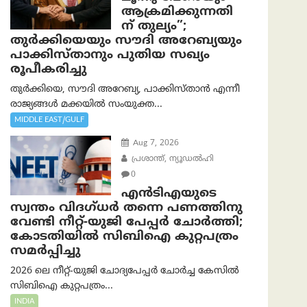
ആക്രമിക്കുന്നതി
ന് തുല്യം”;
തുർക്കിയെയും സൗദി അറേബ്യയും
പാക്കിസ്താനും പുതിയ സഖ്യം
രൂപീകരിച്ചു
തുർക്കിയെ, സൗദി അറേബ്യ, പാക്കിസ്താന്‍ എന്നീ
രാജ്യങ്ങൾ മക്കയിൽ സംയുക്ത...
MIDDLE EAST/GULF
Aug 7, 2026
പ്രശാന്ത്, ന്യൂഡല്‍ഹി
0
എൻ‌ടി‌എയുടെ
സ്വന്തം വിദഗ്ധർ തന്നെ പണത്തിനു
വേണ്ടി നീറ്റ്-യു‌ജി പേപ്പർ ചോർത്തി;
കോടതിയില്‍ സിബിഐ കുറ്റപത്രം
സമര്‍പ്പിച്ചു
2026 ലെ നീറ്റ്-യുജി ചോദ്യപേപ്പർ ചോർച്ച കേസിൽ
സിബിഐ കുറ്റപത്രം...
INDIA