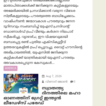
ഈ ഉത്തരവുകൾ അമേരിക്കക്കാരല്ലാത്ത
മാതാപിതാക്കൾക്ക് ജനിക്കുന്ന കുട്ടികളുടെയും
അമേരിക്കയിൽ പ്രസവിക്കാൻ വരുന്ന വിദേശ
സ്ത്രീകളുടെയും പൗരത്വത്തെ ബാധിച്ചേക്കാം.
വാഷിംഗ്ടണ്‍: ജന്മാവകാശ പൗരത്വവും ജനന
ടൂറിസവും സംബന്ധിച്ച് യുഎസ് പ്രസിഡന്റ്
ഡൊണാൾഡ് ട്രംപ് വീണ്ടും കർശന നിലപാട്
സ്വീകരിച്ചു. വ്യാഴാഴ്ച, ഈ വിഷയവുമായി
ബന്ധപ്പെട്ട രണ്ട് പുതിയ എക്സിക്യൂട്ടീവ്
ഉത്തരവുകളിൽ ട്രംപ് ഒപ്പുവച്ചു. വൈറ്റ് ഹൗസിന്റെ
അഭിപ്രായത്തിൽ, യുഎസിൽ ജനിക്കുന്ന
കുട്ടികൾക്ക് യാന്ത്രികമായി യുഎസ് പൗരത്വം
അവകാശപ്പെടുന്ന കേസുകൾ...
AMERICA
Aug 7, 2026
വിനോദ് ജോൺ
0
സ്വാതന്ത്യ
ദിനത്തിലെ മഹാ
ഓണത്തിന് ഗ്രേറ്റ് ഇന്ത്യൻ
ലീഡേഴ്സ് പരേഡ്