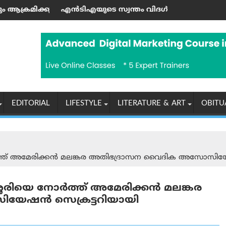
വിളിച്ചു
ന് തുല്യം"; തുർക്കിയെയും സൗദി അറേബ്യയും പാക്കിസ്താനും 
ി‌എയുടെ സ്വന്തം വിദഗ്ധർ തന്നെ പണത്തിനു വേണ്ടി നീറ്റ്-യ
യുപിഐ ഇടപ
EDITORIAL
LIFESTYLE
LITERATURE & ART
OBITU
‍ത്ത് അമേരിക്കന്‍ മലങ്കര അതിഭദ്രാസന വൈദിക അസോസിയേഷ
േരിയെ നോര്‍ത്ത് അമേരിക്കന്‍ മലങ്കര
ഷന്‍ സെക്രട്ടറിയായി