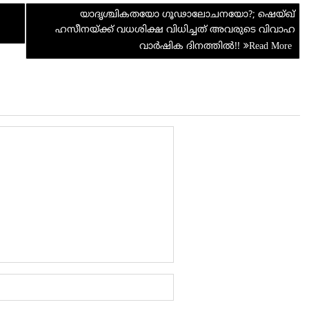
di
e
യാദൃശ്ചികതയോ ഗൂഢാലോചനയോ?; ഷെയ്ഖ്
t
ഹസീനയ്ക്ക് വധശിക്ഷ വിധിച്ചത് അവരുടെ വിവാഹ
വാർഷിക ദിനത്തില്‍!!