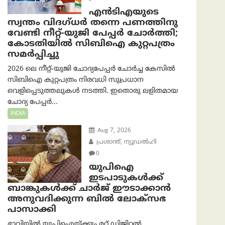
എൻ‌ടി‌എയുടെ
സ്വന്തം വിദഗ്ധർ തന്നെ പണത്തിനു
വേണ്ടി നീറ്റ്-യു‌ജി പേപ്പർ ചോർത്തി;
കോടതിയില്‍ സിബിഐ കുറ്റപത്രം
സമര്‍പ്പിച്ചു
2026 ലെ നീറ്റ്-യുജി ചോദ്യപേപ്പർ ചോർച്ച കേസിൽ
സിബിഐ കുറ്റപത്രം നിരവധി സുപ്രധാന
വെളിപ്പെടുത്തലുകൾ നടത്തി. ഇതൊരു ലളിതമായ
ചോദ്യ പേപ്പർ...
INDIA
Aug 7, 2026
പ്രശാന്ത്, ന്യൂഡല്‍ഹി
0
യുപിഐ
ഇടപാടുകൾക്ക്
ബാങ്കുകൾക്ക് ചാർജ് ഈടാക്കാൻ
അനുവദിക്കുന്ന ബിൽ ലോക്‌സഭ
പാസാക്കി
ഭാവിയിൽ യുപിഐയ്ക്കും മറ്റ് ഡിജിറ്റൽ