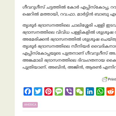
ഗീവറുഗീസ് ചട്ടത്തില്‍ കോര്‍ എപ്പിസ്കോപ്പ
ഷെറില്‍ മത്തായി, റവ.ഫാ. മാര്‍ട്ടിന്‍ ബാബ
തൃശൂര്‍ ഭദ്രാസനത്തിലെ ചാലിശ്ശേരി പള്ളി 
ഭദ്രാസനത്തിലെ വിവിധ പള്ളികളില്‍ ശുശ്രൂഷ നിര്
അമേരിക്കന്‍ ഭദ്രാസനത്തില്‍ ശുശ്രൂഷ ചെയ്തു
തൃശൂര്‍ ഭദ്രാസനത്തിലെ സീനിയര്‍ വൈദികനായ വ
എപ്പിസ്കോപ്പയുടെ പുത്രനാണ് ഗീവറുഗീസ് അച്
അങ്കമാലി ഭദ്രാസനത്തിലെ ദിവംഗതനായ കൈപ്രമ്
പുത്രിയാണ്. അബിന്‍, അജിന്‍, ആരണ്‍ എന്നിവ
Fa
T
Pi
M
Vi
W
Li
W
ce
w
nt
es
b
e
n
h
b
itt
er
sa
er
C
ke
at
AMERICA