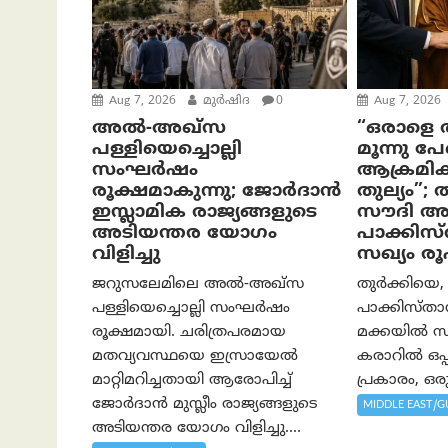
Aug 7, 2026
മുര്‍ഷിദ
0
Aug 7, 2026
അൽ-അഖ്‌സ
“ഒരാളെ ആ
പള്ളിയെച്ചൊല്ലി
മൂന്നു പ
സംഘർഷം
ആക്രമിക്
രൂക്ഷമാകുന്നു; ജോർദാൻ
തുല്യം”;
ഇസ്ലാമിക രാജ്യങ്ങളുടെ
സൗദി അ
അടിയന്തര യോഗം
പാക്കിസ
വിളിച്ചു
സഖ്യം രൂ
ജറുസലേമിലെ അൽ-അഖ്‌സ
തുർക്കിയെ,
പള്ളിയെച്ചൊല്ലി സംഘർഷം
പാക്കിസ്താന
രൂക്ഷമായി. ചരിത്രപരമായ
മക്കയിൽ സ
മതവ്യവസ്ഥയെ ഇസ്രായേൽ
കരാറിൽ ഒപ്പ
മാറ്റിമറിച്ചതായി ആരോപിച്ച്
പ്രകാരം, ഒരു
ജോർദാൻ മുസ്ലീം രാജ്യങ്ങളുടെ
MIDDLE EAST/G
അടിയന്തര യോഗം വിളിച്ചു....