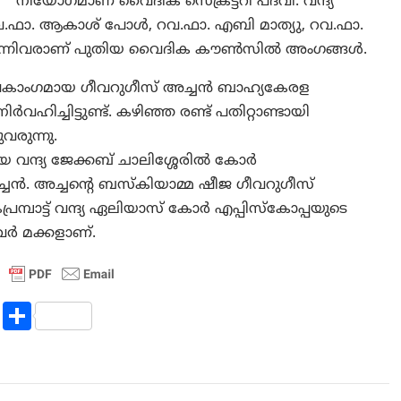
നിയോഗമാണ് വൈദിക സെക്രട്ടറി പദവി. വന്ദ്യ
, റവ.ഫാ. ആകാശ് പോള്‍, റവ.ഫാ. എബി മാത്യു, റവ.ഫാ.
ു എന്നിവരാണ് പുതിയ വൈദിക കൗണ്‍സില്‍ അംഗങ്ങള്‍.
ഇടവകാംഗമായ ഗീവറുഗീസ് അച്ചന്‍ ബാഹ്യകേരള
‍വഹിച്ചിട്ടുണ്ട്. കഴിഞ്ഞ രണ്ട് പതിറ്റാണ്ടായി
വരുന്നു.
ന്ദ്യ ജേക്കബ് ചാലിശ്ശേരില്‍ കോര്‍
ചന്‍. അച്ചന്‍റെ ബസ്കിയാമ്മ ഷീജ ഗീവറുഗീസ്
പാട്ട് വന്ദ്യ ഏലിയാസ് കോര്‍ എപ്പിസ്കോപ്പയുടെ
ര്‍ മക്കളാണ്.
R
S
e
h
d
ar