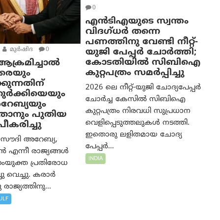
0
എൻ‌ടി‌എയുടെ സ്വന്തം
വിദഗ്ധർ തന്നെ
പണത്തിനു വേണ്ടി നീറ്റ്-
മുര്‍ഷിദ
0
യു‌ജി പേപ്പർ ചോർത്തി;
കോടതിയില്‍ സിബിഐ
ക്രമിച്ചാല്‍
കുറ്റപത്രം സമര്‍പ്പിച്ചു
േരെയും
കുന്നതിന്
2026 ലെ നീറ്റ്-യുജി ചോദ്യപേപ്പർ
 തുർക്കിയെയും
ചോർച്ച കേസിൽ സിബിഐ
റേബ്യയും
കുറ്റപത്രം നിരവധി സുപ്രധാന
്താനും പുതിയ
വെളിപ്പെടുത്തലുകൾ നടത്തി.
പീകരിച്ചു
ഇതൊരു ലളിതമായ ചോദ്യ
 സൗദി അറേബ്യ,
പേപ്പർ...
്‍ എന്നീ രാജ്യങ്ങൾ
INDIA
ംയുക്ത പ്രതിരോധ
ു വെച്ചു. കരാർ
 രാജ്യത്തിനു...
ULF