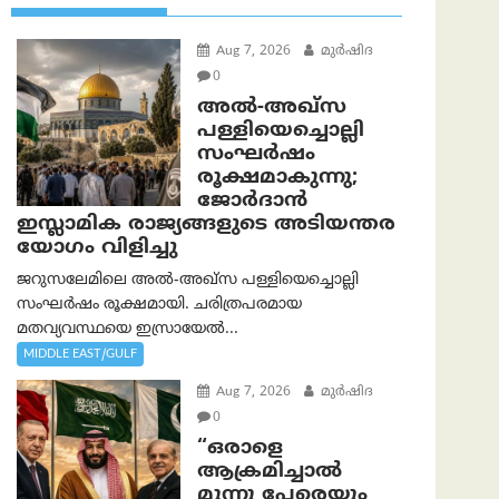
Aug 7, 2026
മുര്‍ഷിദ
0
അൽ-അഖ്‌സ
പള്ളിയെച്ചൊല്ലി
സംഘർഷം
രൂക്ഷമാകുന്നു;
ജോർദാൻ
ഇസ്ലാമിക രാജ്യങ്ങളുടെ അടിയന്തര
യോഗം വിളിച്ചു
ജറുസലേമിലെ അൽ-അഖ്‌സ പള്ളിയെച്ചൊല്ലി
സംഘർഷം രൂക്ഷമായി. ചരിത്രപരമായ
മതവ്യവസ്ഥയെ ഇസ്രായേൽ...
MIDDLE EAST/GULF
Aug 7, 2026
മുര്‍ഷിദ
0
“ഒരാളെ
ആക്രമിച്ചാല്‍
മൂന്നു പേരെയും