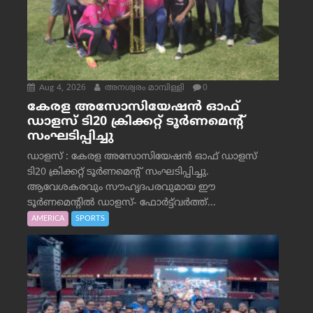
Aug 4, 2026
അനശ്വരം മാമ്പിള്ളി
0
കേരള അസോസിയേഷൻ ഓഫ്
ഡാളസ് ടി20 ക്രിക്കറ്റ് ടൂർണമെന്റ്
സംഘടിപ്പിച്ചു
ഡാളസ് : കേരള അസോസിയേഷൻ ഓഫ് ഡാളസ്
ടി20 ക്രിക്കറ്റ് ടൂർണമെന്റ് സംഘടിപ്പിച്ചു.
ആവേശകരവും സൗഹൃദപരവുമായ ഈ
ടൂർണമെന്റിൽ ഡാളസ്- ഫോർട്ട്‌വര്‍ത്ത്...
AMERICA
SPORTS