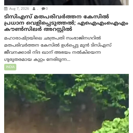
Aug 7, 2026
.
0
ടിസിഎസ് മതപരിവർത്തന കേസിൽ
പ്രധാന വെളിപ്പെടുത്തൽ; എഐഎംഐഎം
കൗൺസിലർ അറസ്റ്റിൽ
മഹാരാഷ്ട്രയിലെ ഛത്രപതി സംഭാജിനഗറിൽ
മതപരിവർത്തന കേസിൽ ഉൾപ്പെട്ട മുൻ ടിസിഎസ്
ജീവനക്കാരി നിദ ഖാന് അഭയം നൽകിയെന്ന
ഗുരുതരമായ കുറ്റം നേരിടുന്ന...
INDIA