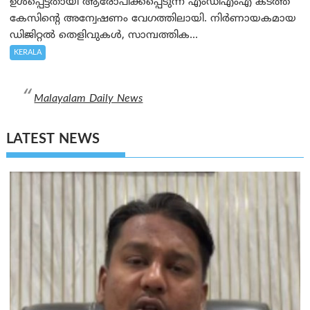
ഉൾപ്പെട്ടതായി ആരോപിക്കപ്പെടുന്ന എംഡിഎംഎ കടത്ത്
കേസിന്റെ അന്വേഷണം വേഗത്തിലായി. നിർണായകമായ
ഡിജിറ്റൽ തെളിവുകൾ, സാമ്പത്തിക...
KERALA
Malayalam Daily News
LATEST NEWS