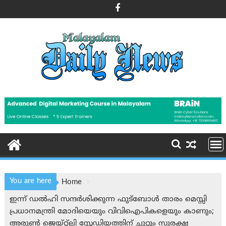
Skip
to
content
You are here
Home
ഇന്ന് ഡൽഹി സന്ദർശിക്കുന്ന ഫുട്ബോൾ താരം മെസ്സി
പ്രധാനമന്ത്രി മോദിയെയും വിവിഐപികളെയും കാണും;
അരുൺ ജെയ്റ്റ്ലി സ്റ്റേഡിയത്തിന് ചുറ്റും സുരക്ഷ