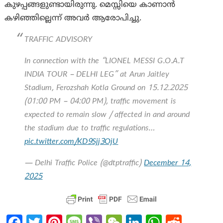
കുഴപ്പങ്ങളുണ്ടായിരുന്നു. മെസ്സിയെ കാണാൻ
കഴിഞ്ഞില്ലെന്ന് അവർ ആരോപിച്ചു.
TRAFFIC ADVISORY
In connection with the “LIONEL MESSI G.O.A.T
INDIA TOUR – DELHI LEG” at Arun Jaitley
Stadium, Ferozshah Kotla Ground on 15.12.2025
(01:00 PM – 04:00 PM), traffic movement is
expected to remain slow / affected in and around
the stadium due to traffic regulations…
pic.twitter.com/KD9Sjj3OjU
— Delhi Traffic Police (@dtptraffic)
December 14,
2025
Fa
T
Pi
M
Vi
W
Li
W
R