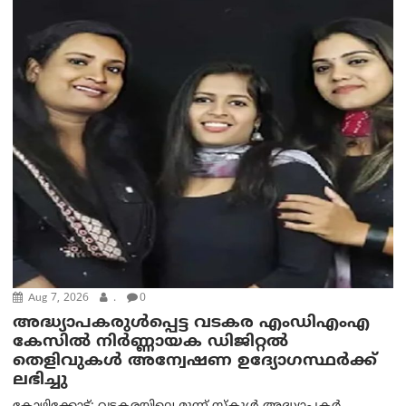
Aug 7, 2026
.
0
അദ്ധ്യാപകരുള്‍പ്പെട്ട വടകര എംഡി‌എം‌എ
കേസില്‍ നിര്‍ണ്ണായക ഡിജിറ്റല്‍
തെളിവുകള്‍ അന്വേഷണ ഉദ്യോഗസ്ഥര്‍ക്ക്
ലഭിച്ചു