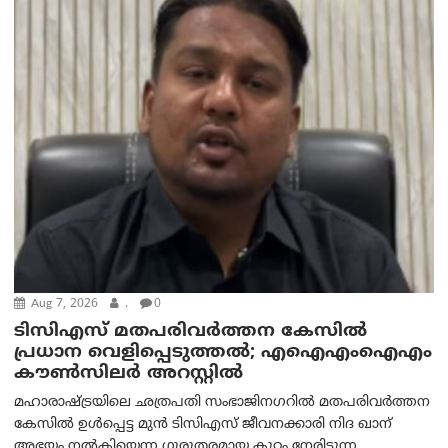
Aug 7, 2026
.
0
ടിസിഎസ് മതപരിവർത്തന കേസിൽ
പ്രധാന വെളിപ്പെടുത്തൽ; എഐഎംഐഎം
കൗൺസിലർ അറസ്റ്റിൽ
മഹാരാഷ്ട്രയിലെ ഛത്രപതി സംഭാജിനഗറിൽ മതപരിവർത്തന
കേസിൽ ഉൾപ്പെട്ട മുൻ ടിസിഎസ് ജീവനക്കാരി നിദ ഖാന്
അഭയം നൽകിയെന്ന ഗുരുതരമായ കുറ്റം നേരിടുന്ന...