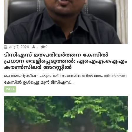
Aug 7, 2026
.
0
ടിസിഎസ് മതപരിവർത്തന കേസിൽ
പ്രധാന വെളിപ്പെടുത്തൽ; എഐഎംഐഎം
കൗൺസിലർ അറസ്റ്റിൽ
മഹാരാഷ്ട്രയിലെ ഛത്രപതി സംഭാജിനഗറിൽ മതപരിവർത്തന
കേസിൽ ഉൾപ്പെട്ട മുൻ ടിസിഎസ്...
INDIA