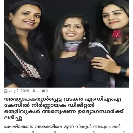
Aug 7, 2026
.
0
അദ്ധ്യാപകരുള്‍പ്പെട്ട വടകര എംഡി‌എം‌എ
കേസില്‍ നിര്‍ണ്ണായക ഡിജിറ്റല്‍
തെളിവുകള്‍ അന്വേഷണ ഉദ്യോഗസ്ഥര്‍ക്ക്
ലഭിച്ചു
കോഴിക്കോട്: വടകരയിലെ മൂന്ന് സ്കൂൾ അദ്ധ്യാപകർ