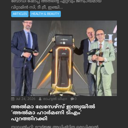
ബോഡി ഷോപ്പ് അതിന്റെ ഏറ്റവും ജനപ്രിയമായ
വിറ്റാമിൻ സി, ടീ ട്രീ, ഇഞ്ചി...
ARTICLES
HEALTH & BEAUTY
Jul 24, 2026
രാഹുല്‍ ധിംഗ്ര
0
അൽമാ ലേസേഴ്സ് ഇന്ത്യയിൽ
‘അൽമാ ഹാർമണി ടിഎം’
പുറത്തിറക്കി
ന്യൂഡൽഹി: ഊർജ്ജ അധിഷ്ഠിത മെഡിക്കൽ