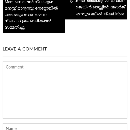
navigation
പ്രസ്ഥാനത്തിന്റെ മഹാറാണി
p
സെലെന്‍സ്കിയുടെ
ജെയിൻ ഓസ്റ്റിൻ: ജോർജ്
മനസ്സ് മാറുന്നു; നേറ്റോയില്‍
നെടുവേലിൽ
അംഗത്വം വേണമെന്ന
നിലപാട് ഉപേക്ഷിക്കാൻ
സമ്മതിച്ചു
LEAVE A COMMENT