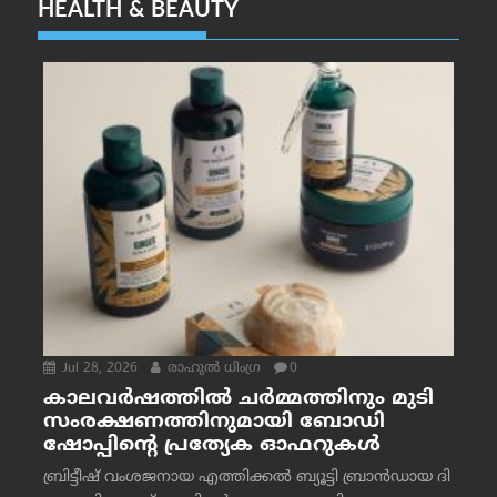
HEALTH & BEAUTY
Jul 28, 2026
രാഹുല്‍ ധിംഗ്ര
0
കാലവർഷത്തിൽ ചർമ്മത്തിനും മുടി
സംരക്ഷണത്തിനുമായി ബോഡി
ഷോപ്പിന്റെ പ്രത്യേക ഓഫറുകൾ
ബ്രിട്ടീഷ് വംശജനായ എത്തിക്കൽ ബ്യൂട്ടി ബ്രാൻഡായ ദി