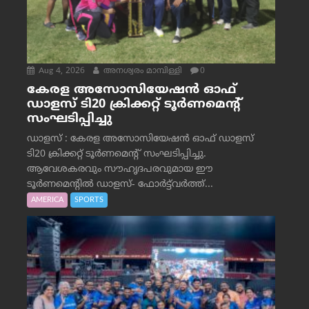
Aug 4, 2026
അനശ്വരം മാമ്പിള്ളി
0
കേരള അസോസിയേഷൻ ഓഫ്
ഡാളസ് ടി20 ക്രിക്കറ്റ് ടൂർണമെന്റ്
സംഘടിപ്പിച്ചു
ഡാളസ് : കേരള അസോസിയേഷൻ ഓഫ് ഡാളസ്
ടി20 ക്രിക്കറ്റ് ടൂർണമെന്റ് സംഘടിപ്പിച്ചു.
ആവേശകരവും സൗഹൃദപരവുമായ ഈ
ടൂർണമെന്റിൽ ഡാളസ്- ഫോർട്ട്‌വര്‍ത്ത്...
AMERICA
SPORTS