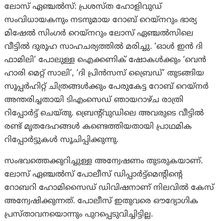
ലോസ് ഏഞ്ചല്‍സ്: പ്രശസ്ത ഹോളിവുഡ്
സംവിധായകനും നടനുമായ റോബ് റെയ്‌നറും ഭാര്യ
മിഷേൽ സിംഗർ റെയ്‌നറും ലോസ് ഏഞ്ചൽസിലെ
വീട്ടിൽ ദുരൂഹ സാഹചര്യത്തിൽ മരിച്ചു. ‘ഓൾ ഇൻ ദി
ഫാമിലി’ പോലുള്ള ഐക്കണിക് ഷോകൾക്കും ‘വെൻ
ഹാരി മെറ്റ് സാലി’, ‘ദി പ്രിൻസസ് ബ്രൈഡ്’ തുടങ്ങിയ
സൂപ്പർഹിറ്റ് ചിത്രങ്ങൾക്കും പേരുകേട്ട റോബ് റെയ്‌നർ
അന്തരിച്ചതായി ടിഎംസെഡ് ഞായറാഴ്ച രാത്രി
റിപ്പോർട്ട് ചെയ്തു. ബ്രെന്റ്‌വുഡിലെ അവരുടെ വീട്ടിൽ
രണ്ട് മൃതദേഹങ്ങൾ കണ്ടെത്തിയതായി പ്രാഥമിക
റിപ്പോർട്ടുകൾ സൂചിപ്പിക്കുന്നു.
സംഭവത്തെക്കുറിച്ചുള്ള അന്വേഷണം തുടരുകയാണ്.
ലോസ് ഏഞ്ചൽസ് പോലീസ് ഡിപ്പാർട്ട്‌മെന്റിന്റെ
റോബറി ഹോമിസൈഡ് ഡിവിഷനാണ് നിലവിൽ കേസ്
അന്വേഷിക്കുന്നത്. പോലീസ് ഇതുവരെ ഔദ്യോഗിക
പ്രസ്താവനയൊന്നും പുറപ്പെടുവിച്ചിട്ടില്ല.