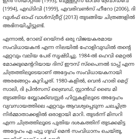
ഇൻ സിയാറ്റിൽ (1993), ബുള്ളറ്റ്സ് ഓവർ ബ്രോഡ്‌വേ
(1994), എഡ്‌ടിവി (1999), എവരിവൺസ് ഹീറോ (2006), ദി
വുൾഫ് ഓഫ് വാൾസ്ട്രീറ്റ് (2013) തുടങ്ങിയ ചിത്രങ്ങളിൽ
അഭിനയിച്ചിട്ടുണ്ട്.
എന്നാല്‍, റോബ് റെയ്‌നർ ഒരു വിജയകരമായ
സംവിധായകൻ എന്ന നിലയിൽ ഹോളിവുഡിൽ തന്റെ
ഏറ്റവും വലിയ പേര് സൃഷ്ടിച്ചു. 1984-ൽ ഹെവി മെറ്റൽ
മോക്കുമെന്ററിയായ ദിസ് ഈസ് സ്പൈനൽ ടാപ്പ് എന്ന
ചിത്രത്തിലൂടെയാണ് അദ്ദേഹം സംവിധായകനായി
അരങ്ങേറ്റം കുറിച്ചത്. 1980-കളിൽ, വെൻ ഹാരി മെറ്റ്
സാലി, ദി പ്രിൻസസ് ബ്രൈഡ്, സ്റ്റാൻഡ് ബൈ മി
തുടങ്ങിയ ബ്ലോക്ക്ബസ്റ്റർ ഹിറ്റുകളിലൂടെ അദ്ദേഹം
വ്യവസായത്തിലെ ഏറ്റവും ആവശ്യപ്പെടുന്ന ചലച്ചിത്ര
നിർമ്മാതാക്കളിൽ ഒരാളായി മാറി. തുടർന്ന് മിസറി
എന്ന ചിത്രത്തിലൂടെ പുതിയ ദശകത്തിന് തുടക്കമിട്ട
അദ്ദേഹം എ ഫ്യൂ ഗുഡ് മെൻ സംവിധാനം ചെയ്തു,