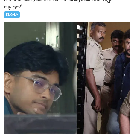
വിമാനത്താവളത്തിലെത്തിയ അദ്ദേഹത്തോടൊപ്പം
യുഎസ്...
KERALA