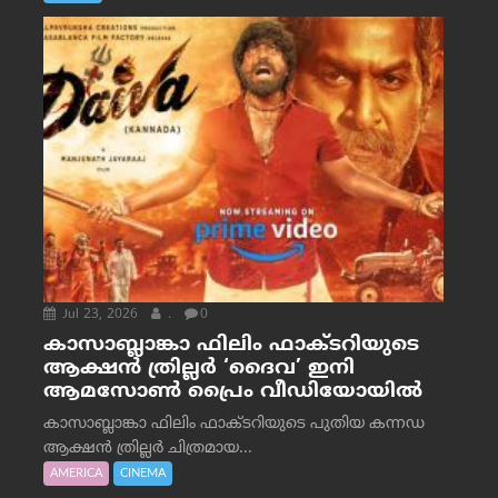
Jul 23, 2026
.
0
കാസാബ്ലാങ്കാ ഫിലിം ഫാക്ടറിയുടെ
ആക്ഷൻ ത്രില്ലർ ‘ദൈവ’ ഇനി
ആമസോൺ പ്രൈം വീഡിയോയിൽ
കാസാബ്ലാങ്കാ ഫിലിം ഫാക്ടറിയുടെ പുതിയ കന്നഡ
ആക്ഷൻ ത്രില്ലർ ചിത്രമായ...
AMERICA
CINEMA