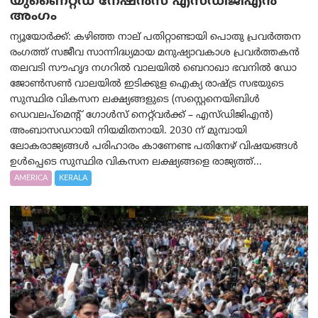
യുണൈറ്റഡ് നേഷൻസ് എസ്ഡിജിഎൻ
അംഗം
ന്യൂയോര്‍ക്ക്: കഴിഞ്ഞ നാല് പതിറ്റാണ്ടായി പൊതു പ്രവർത്തന
രംഗത്ത് സജീവ സാന്നിദ്ധ്യമായ മനുഷ്യാവകാശ പ്രവർത്തകൻ
തലവടി സൗഹൃദ നഗറിൽ വാലയിൽ ബെറാഖാ ഭവനിൽ ഡോ
ജോൺസൺ വാലയിൽ ഇടിക്കുള ഐക്യ രാഷ്ട്ര സഭയുടെ
സുസ്ഥിര വികസന ലക്ഷ്യങ്ങളുടെ (സസ്റ്റെനെയിബിൾ
ഡെവലപ്‌മെന്റ് ഗോൾസ് നെറ്റ്‌വർക്ക് – എസ്ഡിജിഎൻ)
അംബാസഡറായി നിയമിതനായി. 2030 ന് മുമ്പായി
ലോകരാജ്യങ്ങൾ പരിഹാരം കാണേണ്ട പതിനേഴ് വിഷയങ്ങൾ
ഉൾപ്പെടെ സുസ്ഥിര വികസന ലക്ഷ്യങ്ങളെ രാജ്യത്ത്...
AMERICA
KERALA