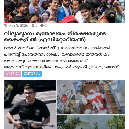
Aug 8, 2026
.
0
വിദ്യാഭ്യാസ മന്ത്രാലയം നിരക്ഷരരുടെ
കൈകളിൽ (എഡിറ്റോറിയല്‍)
ജന്തർ മന്തറിലെ “ജെൻ ജി” പ്രസ്ഥാനത്തിനും സർക്കാർ
പിന്നോട്ട് പോയതിനും ശേഷം, യുവാക്കളെ ഇത്രയധികം
കോപാകുലരാക്കാൻ കാരണമെന്താണെന്ന്
ആർ‌എസ്‌എസിനുള്ളിൽ ചർച്ചകൾ ആരംഭിച്ചിരിക്കുകയാണ്....
AMERICA
EDITORIAL