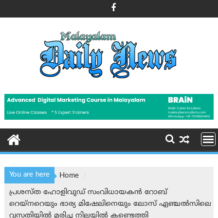
Skip
to
content
You are here
Home
പ്രശസ്ത ഹോളിവുഡ് സംവിധായകൻ റോബ്
റെയ്‌നറെയും ഭാര്യ മിഷേലിനെയും ലോസ് ഏഞ്ചൽസിലെ
വസതിയില്‍ മരിച്ച നിലയില്‍ കണ്ടെത്തി