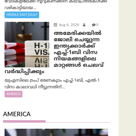
വേദികളിലേക്ക് നൂറുകണക്കിന് കലാപ്രതിഭകൾക്ക്
വഴികാട്ടിയായ...
MIDDLE EAST/GULF
Aug 6, 2026
.
0
അമേരിക്കയില്‍
ജോലി ചെയ്യുന്ന
ഇന്ത്യക്കാർക്ക്
എച്ച്-1ബി വിസ
നിയമങ്ങളിലെ
മാറ്റങ്ങൾ ചെലവ്
വർദ്ധിപ്പിക്കും
യുഎസിലെ ട്രംപ് ഭരണകൂടം എച്ച്-1ബി, എൽ-1
വിസ കാലാവധി നീട്ടുന്നതിന്...
AMERICA
AMERICA