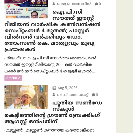
രാജു പൊന്നോലിൽ
0
ഐ.പി.സി
സൗത്ത് ഈസ്റ്റ്
റീജിയൻ വാർഷിക കൺവൻഷൻ
സെപ്റ്റംബർ 4 മുതൽ; പാസ്റ്റർ
വിൽസൻ വർക്കിയും ഡോ.
തോംസൺ കെ. മാത്യൂവും മുഖ്യ
പ്രഭാഷകർ
ഫ്ളോറിഡ: ഐ.പി.സി നോർത്ത് അമേരിക്കൻ
സൗത്ത് ഈസ്റ്റ് റീജിയന്റെ 26 – മത് വാർഷിക
കൺവൻഷൻ സെപ്റ്റംബർ 4 വെള്ളി മുതൽ...
AMERICA
Aug 5, 2026
ബിബി തെക്കനാട്ട്
0
പുതിയ സൺഡേ
സ്കൂൾ
കെട്ടിടത്തിന്റെ ഗ്രൗണ്ട് ബ്രേക്കിംഗ്
ആഗസ്റ്റ് ഒൻപതിന്
ഹൂസ്റ്റൺ: ഹൂസ്റ്റൺ ക്നാനായ കത്തോലിക്കാ