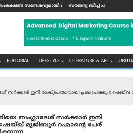
്ധിപ്പിക്കും
തൂറ്റ് ബ്ലൂ ട്രിവാൻഡ്രം ഹെറിറ്റേജ് റൺ ഓഗസ്റ്റ് 9 ന്
സൗജന്യ ബീച്ച് ഫിറ്റ്നസ് പ്രോ​ഗ്രാം മുതൽ കമ്മ
EDITORIAL
LIFESTYLE
LITERATURE & ART
OBITU
േശ് സർക്കാർ ഇനി രാഷ്ട്രപിതാവായി പ്രഖ്യാപിക്കും!; ഷെയ്ഖ് മ
ക്തിയെ ബംഗ്ലാദേശ് സർക്കാർ ഇനി
; ഷെയ്ഖ് മുജിബുർ റഹ്മാന്റെ പേര്
്കുന്നു