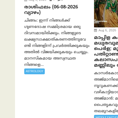
Aug 6, 2026
.
0
രാശിഫലം (06-08-2026
വ്യാഴം)
ചിങ്ങം: ഇന്ന് നിങ്ങൾക്ക്
ഗുണദോഷ സമ്മിശ്രമായ ഒരു
Aug 6, 2026
ദിവസമായിരിക്കും. നിങ്ങളുടെ
മാപ്പിള 
ലക്ഷ്യസാക്ഷാത്കരണത്തിനുവേ
മധുരവു
ണ്ടി നിങ്ങളിന്ന് പ്രവർത്തിക്കുകയും
പെർള; മൂന
അതില്‍ വിജയിക്കുകയും ചെയ്യും.
പതിറ്റാണ്ട
മാനസികമായ അസ്വസ്ഥത
കലാസപര്
നിങ്ങളെ...
മണ്ണിലു
ASTROLOGY
കാസർകോടിന്
അജ്മാനിലെ
നൂറുകണക്കി
വഴികാട്ടി
അജ്മാൻ: മാ
പൈതൃകവും 
തലമുറകളിലേ
MIDDLE EAST/G