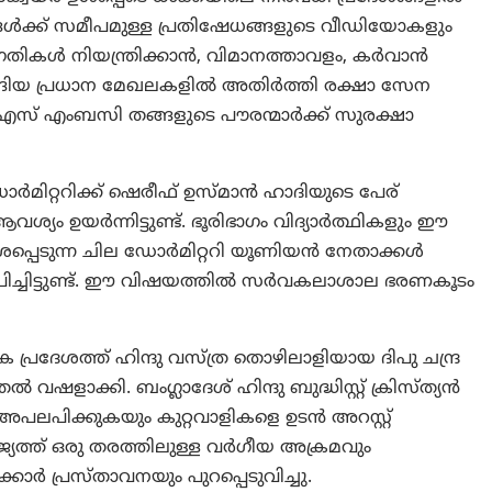
്ങൾക്ക് സമീപമുള്ള പ്രതിഷേധങ്ങളുടെ വീഡിയോകളും
തിഗതികൾ നിയന്ത്രിക്കാൻ, വിമാനത്താവളം, കർവാൻ
്ങിയ പ്രധാന മേഖലകളിൽ അതിർത്തി രക്ഷാ സേന
്. യുഎസ് എംബസി തങ്ങളുടെ പൗരന്മാർക്ക് സുരക്ഷാ
ോർമിറ്ററിക്ക് ഷെരീഫ് ഉസ്മാൻ ഹാദിയുടെ പേര്
 ഉയർന്നിട്ടുണ്ട്. ഭൂരിഭാഗം വിദ്യാർത്ഥികളും ഈ
ശപ്പെടുന്ന ചില ഡോർമിറ്ററി യൂണിയൻ നേതാക്കൾ
ാപിച്ചിട്ടുണ്ട്. ഈ വിഷയത്തിൽ സർവകലാശാല ഭരണകൂടം
ദേശത്ത് ഹിന്ദു വസ്ത്ര തൊഴിലാളിയായ ദിപു ചന്ദ്ര
ാക്കി. ബംഗ്ലാദേശ് ഹിന്ദു ബുദ്ധിസ്റ്റ് ക്രിസ്ത്യൻ
ലപിക്കുകയും കുറ്റവാളികളെ ഉടൻ അറസ്റ്റ്
ജ്യത്ത് ഒരു തരത്തിലുള്ള വർഗീയ അക്രമവും
്കാർ പ്രസ്താവനയും പുറപ്പെടുവിച്ചു.