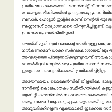
പ്രതിഷേധം ശക്തമായി. സെൻസിറ്റീവ് സ്ഥലങ
സോഷ്യൽ മീഡിയയിൽ പ്രത്യക്ഷപ്പെട്ടു. സ്ഥി
ബസാർ, ഹോട്ടൽ ഇന്റർകോണ്ടിനെന്റൽ തുടങ
ബംഗ്ലാദേശ് ഉദ്യോഗസ്ഥരെ വിന്യസിച്ചിട്ടുണ്ട
ഉപദേശവും നൽകിയിട്ടുണ്ട്.
ഷെയ്ഖ് മുജിബുർ റഹ്മാന്റെ പേരിലുള്ള ഒരു ഡ
നൽകണമെന്ന് ധാക്ക സർവകലാശാലയിലും ആവശ്യം
ആവശ്യത്തെ പിന്തുണയ്ക്കുന്നുവെന്ന് അവകാ
ഡോർമിറ്ററി ഗേറ്റിൽ ഒരു പുതിയ ബാനർ സ്ഥ
ഇതുവരെ ഔദ്യോഗികമായി പ്രതികരിച്ചിട്ടില്ല.
അതേസമയം, മൈമെൻസിങ് ജില്ലയിലെ ഭാലുക പ്ര
ദാസിന്റെ കൊലപാതകം സ്ഥിതിഗതികൾ കൂടുതൽ വഷള
യൂണിറ്റി കൗൺസിൽ സംഭവത്തെ ശക്തമായി അപ
ചെയ്യണമെന്ന് ആവശ്യപ്പെടുകയും ചെയ്തു. രാ
അനുവദിക്കില്ലെന്ന് വ്യക്തമാക്കി ഇടക്കാല സർക