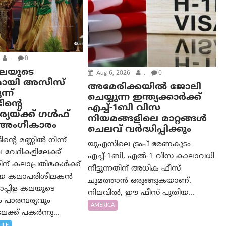
.
0
കലയുടെ
Aug 6, 2026
.
0
മായി അസീസ്
അമേരിക്കയില്‍ ജോലി
്ന്
ചെയ്യുന്ന ഇന്ത്യക്കാർക്ക്
ിന്റെ
എച്ച്-1ബി വിസ
യയ്ക്ക് ഗൾഫ്
നിയമങ്ങളിലെ മാറ്റങ്ങൾ
ം അംഗീകാരം
ചെലവ് വർദ്ധിപ്പിക്കും
റെ മണ്ണിൽ നിന്ന്
യുഎസിലെ ട്രംപ് ഭരണകൂടം
 വേദികളിലേക്ക്
എച്ച്-1ബി, എൽ-1 വിസ കാലാവധി
ന് കലാപ്രതിഭകൾക്ക്
നീട്ടുന്നതിന് അധിക ഫീസ്
യായ കലാപരിശീലകൻ
ചുമത്താൻ ഒരുങ്ങുകയാണ്.
പ്പിള കലയുടെ
നിലവിൽ, ഈ ഫീസ് പുതിയ...
പാരമ്പര്യവും
AMERICA
ക്ക് പകർന്നു...
ULF