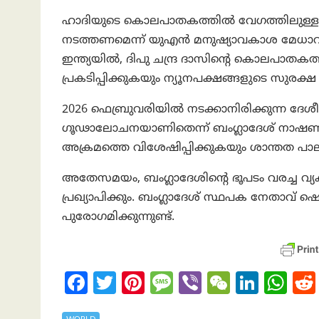
ഹാദിയുടെ കൊലപാതകത്തിൽ വേഗത്തിലുള്ളത
നടത്തണമെന്ന് യുഎൻ മനുഷ്യാവകാശ മേധാവി
ഇന്ത്യയിൽ, ദിപു ചന്ദ്ര ദാസിന്റെ കൊലപാതക
പ്രകടിപ്പിക്കുകയും ന്യൂനപക്ഷങ്ങളുടെ സുരക്ഷ
2026 ഫെബ്രുവരിയിൽ നടക്കാനിരിക്കുന്ന ദേശീ
ഗൂഢാലോചനയാണിതെന്ന് ബംഗ്ലാദേശ് നാഷണലിസ്
അക്രമത്തെ വിശേഷിപ്പിക്കുകയും ശാന്തത പാല
അതേസമയം, ബംഗ്ലാദേശിന്റെ ഭൂപടം വരച്ച വ്യ
പ്രഖ്യാപിക്കും. ബംഗ്ലാദേശ് സ്ഥപക നേതാവ് ഷെയ
പുരോഗമിക്കുന്നുണ്ട്.
Fa
T
Pi
M
Vi
W
Li
W
ce
w
nt
es
b
e
n
h