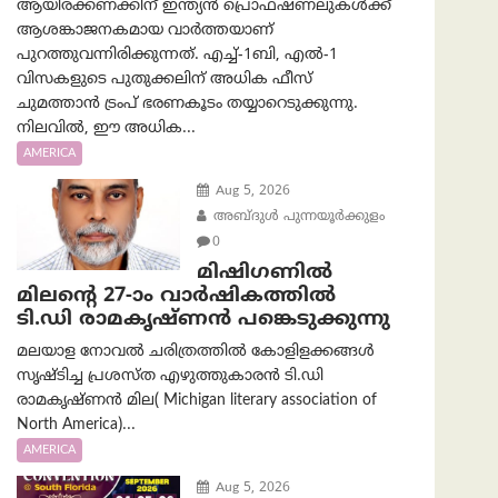
ആയിരക്കണക്കിന് ഇന്ത്യൻ പ്രൊഫഷണലുകൾക്ക്
ആശങ്കാജനകമായ വാർത്തയാണ്
പുറത്തുവന്നിരിക്കുന്നത്. എച്ച്-1ബി, എൽ-1
വിസകളുടെ പുതുക്കലിന് അധിക ഫീസ്
ചുമത്താൻ ട്രംപ് ഭരണകൂടം തയ്യാറെടുക്കുന്നു.
നിലവിൽ, ഈ അധിക...
AMERICA
Aug 5, 2026
അബ്ദുൾ പുന്നയൂർക്കുളം
0
മിഷിഗണിൽ
മിലന്റെ 27-ാം വാർഷികത്തിൽ
ടി.ഡി രാമകൃഷ്ണൻ പങ്കെടുക്കുന്നു
മലയാള നോവൽ ചരിത്രത്തിൽ കോളിളക്കങ്ങൾ
സൃഷ്ടിച്ച പ്രശസ്‌ത എഴുത്തുകാരൻ ടി.ഡി
രാമകൃഷ്ണൻ മില( Michigan literary association of
North America)...
AMERICA
Aug 5, 2026