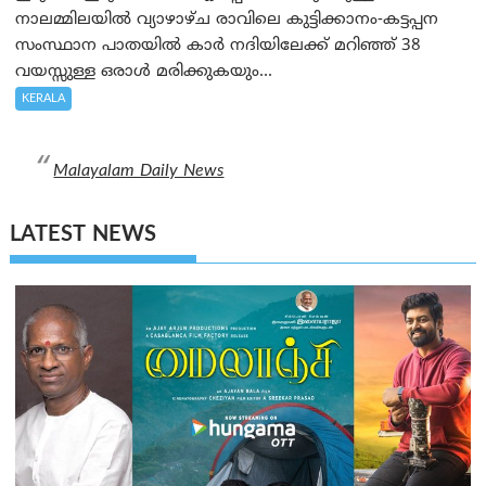
നാലമ്മിലയിൽ വ്യാഴാഴ്ച രാവിലെ കുട്ടിക്കാനം-കട്ടപ്പന
സംസ്ഥാന പാതയിൽ കാർ നദിയിലേക്ക് മറിഞ്ഞ് 38
വയസ്സുള്ള ഒരാൾ മരിക്കുകയും...
KERALA
Malayalam Daily News
LATEST NEWS