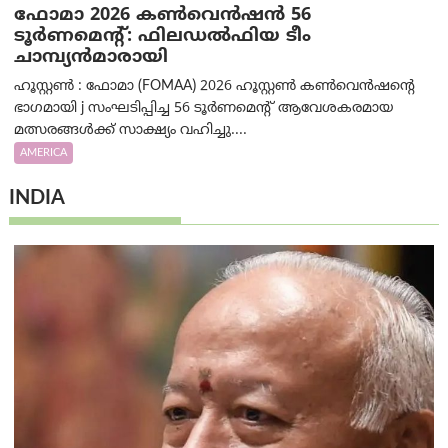
ഫോമാ 2026 കൺവെൻഷൻ 56
ടൂർണമെന്റ്: ഫിലഡൽഫിയ ടീം
ചാമ്പ്യൻമാരായി
ഹൂസ്റ്റൺ : ഫോമാ (FOMAA) 2026 ഹൂസ്റ്റൺ കൺവെൻഷന്റെ
ഭാഗമായി j സംഘടിപ്പിച്ച 56 ടൂർണമെന്റ് ആവേശകരമായ
മത്സരങ്ങൾക്ക് സാക്ഷ്യം വഹിച്ചു....
AMERICA
INDIA