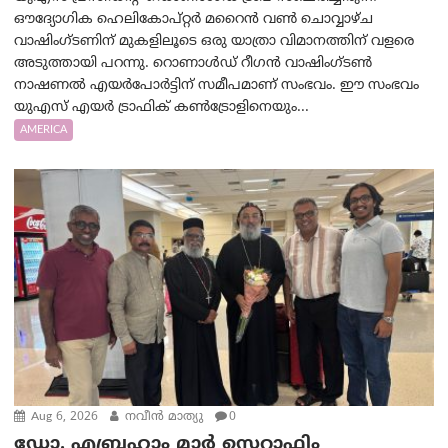
ഔദ്യോഗിക ഹെലികോപ്റ്റർ മറൈൻ വൺ ചൊവ്വാഴ്ച
വാഷിംഗ്ടണിന് മുകളിലൂടെ ഒരു യാത്രാ വിമാനത്തിന് വളരെ
അടുത്തായി പറന്നു. റൊണാൾഡ് റീഗൻ വാഷിംഗ്ടൺ
നാഷണൽ എയർപോർട്ടിന് സമീപമാണ് സംഭവം. ഈ സംഭവം
യുഎസ് എയർ ട്രാഫിക് കൺട്രോളിനെയും...
AMERICA
Aug 6, 2026
നവീൻ മാത്യു
0
ഡോ. എബ്രഹാം മാർ സെറാഫിം