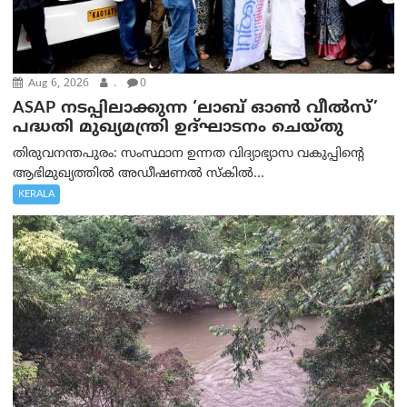
Aug 6, 2026
.
0
ASAP നടപ്പിലാക്കുന്ന ‘ലാബ് ഓൺ വീൽസ്’
പദ്ധതി മുഖ്യമന്ത്രി ഉദ്ഘാടനം ചെയ്തു
തിരുവനന്തപുരം: സംസ്ഥാന ഉന്നത വിദ്യാഭ്യാസ വകുപ്പിന്റെ
ആഭിമുഖ്യത്തിൽ അഡീഷണൽ സ്കിൽ...
KERALA