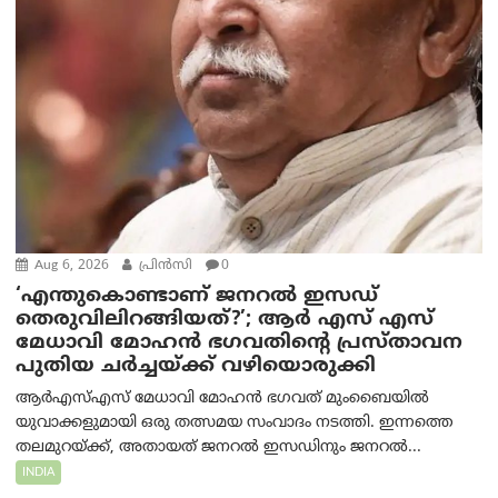
Aug 6, 2026
പ്രിന്‍സി
0
‘എന്തുകൊണ്ടാണ് ജനറൽ ഇസഡ്
തെരുവിലിറങ്ങിയത്?’; ആര്‍ എസ് എസ്
മേധാവി മോഹൻ ഭഗവതിന്റെ പ്രസ്താവന
പുതിയ ചര്‍ച്ചയ്ക്ക് വഴിയൊരുക്കി
ആർ‌എസ്‌എസ് മേധാവി മോഹൻ ഭഗവത് മുംബൈയിൽ
യുവാക്കളുമായി ഒരു തത്സമയ സംവാദം നടത്തി. ഇന്നത്തെ
തലമുറയ്ക്ക്, അതായത് ജനറൽ ഇസഡിനും ജനറൽ...
INDIA