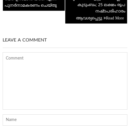
കുടുംബം; 25 ലക്ഷം രൂപ
പുനർനാമകരണം ചെയ്തു
നഷ്ടപരിഹാരം
ആവശ്യപ്പെട്ടു
LEAVE A COMMENT