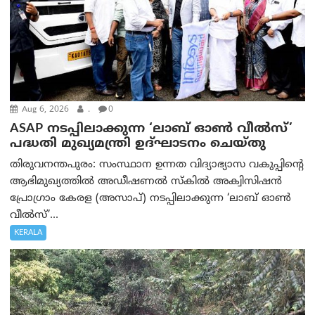
Aug 6, 2026
.
0
ASAP നടപ്പിലാക്കുന്ന ‘ലാബ് ഓൺ വീൽസ്’
പദ്ധതി മുഖ്യമന്ത്രി ഉദ്ഘാടനം ചെയ്തു
തിരുവനന്തപുരം: സംസ്ഥാന ഉന്നത വിദ്യാഭ്യാസ വകുപ്പിന്റെ
ആഭിമുഖ്യത്തിൽ അഡീഷണൽ സ്കിൽ അക്വിസിഷൻ
പ്രോഗ്രാം കേരള (അസാപ്) നടപ്പിലാക്കുന്ന ‘ലാബ് ഓൺ
വീൽസ്’...
KERALA