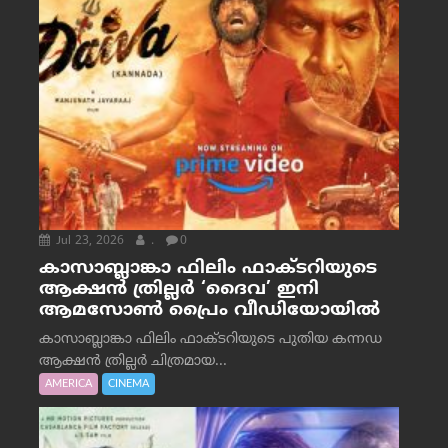
Jul 23, 2026
.
0
കാസാബ്ലാങ്കാ ഫിലിം ഫാക്ടറിയുടെ
ആക്ഷൻ ത്രില്ലർ ‘ദൈവ’ ഇനി
ആമസോൺ പ്രൈം വീഡിയോയിൽ
കാസാബ്ലാങ്കാ ഫിലിം ഫാക്ടറിയുടെ പുതിയ കന്നഡ
ആക്ഷൻ ത്രില്ലർ ചിത്രമായ...
AMERICA
CINEMA