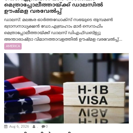
മെത്രാപ്പോലീത്തായ്ക്ക് ഡാലസിൽ
ഊഷ്മള വരവേൽപ്പ്
ഡാലസ്: മലങ്കര ഓർത്തഡോക്സ് സഭയുടെ തുമ്പമൺ
ഭദ്രാസനാധ്യക്ഷൻ ഡോ.എബ്രഹാം മാർ സെറാഫിം
മെത്രാപ്പോലീത്തായ്ക്ക് ഡാലസ് ഡിഎഫ്ഡബ്ള്യു
അന്താരാഷ്ട്രാ വിമാനത്താവളത്തിൽ ഊഷ്മള വരവേൽപ്പ്...
AMERICA
Aug 6, 2026
.
0