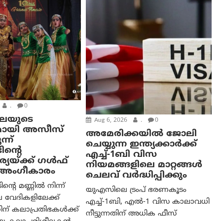
.
0
കലയുടെ
Aug 6, 2026
.
0
മായി അസീസ്
അമേരിക്കയില്‍ ജോലി
്ന്
ചെയ്യുന്ന ഇന്ത്യക്കാർക്ക്
ിന്റെ
എച്ച്-1ബി വിസ
യയ്ക്ക് ഗൾഫ്
നിയമങ്ങളിലെ മാറ്റങ്ങൾ
ം അംഗീകാരം
ചെലവ് വർദ്ധിപ്പിക്കും
റെ മണ്ണിൽ നിന്ന്
യുഎസിലെ ട്രംപ് ഭരണകൂടം
 വേദികളിലേക്ക്
എച്ച്-1ബി, എൽ-1 വിസ കാലാവധി
ന് കലാപ്രതിഭകൾക്ക്
നീട്ടുന്നതിന് അധിക ഫീസ്