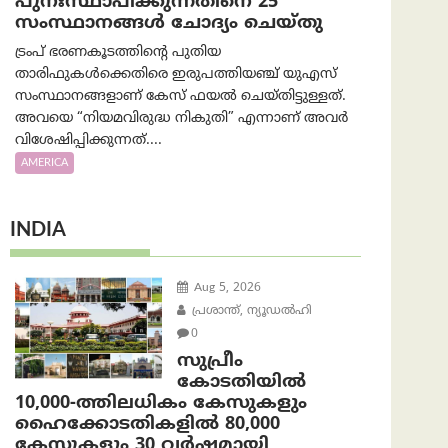
പുനഃസ്ഥാപിക്കുന്നതിനെ 25
സംസ്ഥാനങ്ങൾ ചോദ്യം ചെയ്തു
ട്രംപ് ഭരണകൂടത്തിന്റെ പുതിയ
താരിഫുകൾക്കെതിരെ ഇരുപത്തിയഞ്ച് യുഎസ്
സംസ്ഥാനങ്ങളാണ് കേസ് ഫയൽ ചെയ്തിട്ടുള്ളത്.
അവയെ “നിയമവിരുദ്ധ നികുതി” എന്നാണ് അവര്‍
വിശേഷിപ്പിക്കുന്നത്....
AMERICA
INDIA
Aug 5, 2026
പ്രശാന്ത്, ന്യൂഡല്‍ഹി
0
സുപ്രീം
കോടതിയിൽ
10,000-ത്തിലധികം കേസുകളും
ഹൈക്കോടതികളിൽ 80,000
കേസുകളും 30 വർഷമായി