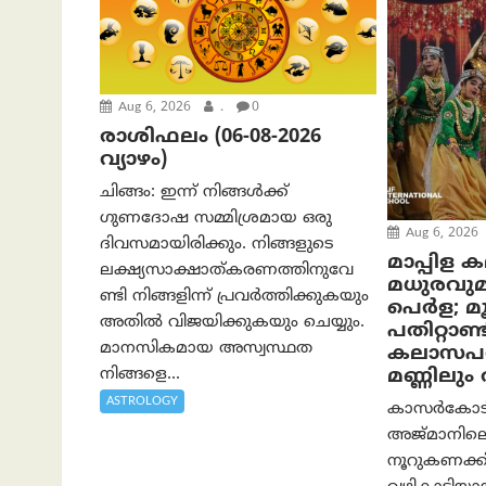
Aug 6, 2026
.
0
രാശിഫലം (06-08-2026
വ്യാഴം)
ചിങ്ങം: ഇന്ന് നിങ്ങൾക്ക്
ഗുണദോഷ സമ്മിശ്രമായ ഒരു
Aug 6, 2026
ദിവസമായിരിക്കും. നിങ്ങളുടെ
മാപ്പിള 
ലക്ഷ്യസാക്ഷാത്കരണത്തിനുവേ
മധുരവു
ണ്ടി നിങ്ങളിന്ന് പ്രവർത്തിക്കുകയും
പെർള; മൂന
അതില്‍ വിജയിക്കുകയും ചെയ്യും.
പതിറ്റാണ്ട
മാനസികമായ അസ്വസ്ഥത
കലാസപര്
നിങ്ങളെ...
മണ്ണിലു
ASTROLOGY
കാസർകോടിന്
അജ്മാനിലെ
നൂറുകണക്കി