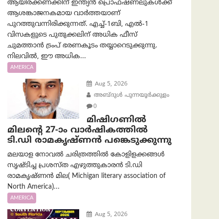
ആയിരക്കണക്കിന് ഇന്ത്യൻ പ്രൊഫഷണലുകൾക്ക്
ആശങ്കാജനകമായ വാർത്തയാണ്
പുറത്തുവന്നിരിക്കുന്നത്. എച്ച്-1ബി, എൽ-1
വിസകളുടെ പുതുക്കലിന് അധിക ഫീസ്
ചുമത്താൻ ട്രംപ് ഭരണകൂടം തയ്യാറെടുക്കുന്നു.
നിലവിൽ, ഈ അധിക...
AMERICA
Aug 5, 2026
അബ്ദുൾ പുന്നയൂർക്കുളം
0
മിഷിഗണിൽ
മിലന്റെ 27-ാം വാർഷികത്തിൽ
ടി.ഡി രാമകൃഷ്ണൻ പങ്കെടുക്കുന്നു
മലയാള നോവൽ ചരിത്രത്തിൽ കോളിളക്കങ്ങൾ
സൃഷ്ടിച്ച പ്രശസ്‌ത എഴുത്തുകാരൻ ടി.ഡി
രാമകൃഷ്ണൻ മില( Michigan literary association of
North America)...
AMERICA
Aug 5, 2026