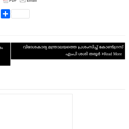
R
S
e
h
d
ar
di
e
വിദേശകാര്യ മന്ത്രാലയത്തെ പ്രശംസിച്ച് കോണ്‍ഗ്രസ്
t
ഷം
എം‌പി ശശി തരൂര്‍