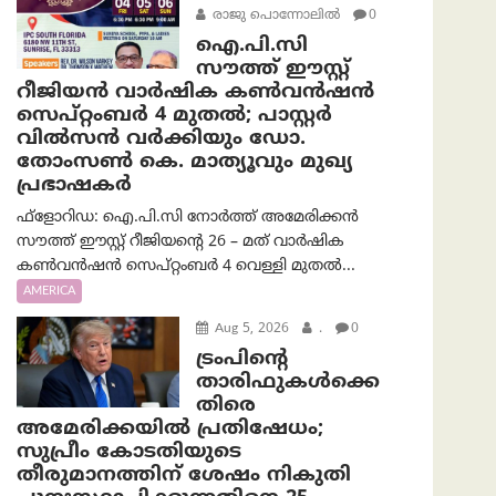
രാജു പൊന്നോലിൽ
0
ഐ.പി.സി
സൗത്ത് ഈസ്റ്റ്
റീജിയൻ വാർഷിക കൺവൻഷൻ
സെപ്റ്റംബർ 4 മുതൽ; പാസ്റ്റർ
വിൽസൻ വർക്കിയും ഡോ.
തോംസൺ കെ. മാത്യൂവും മുഖ്യ
പ്രഭാഷകർ
ഫ്ളോറിഡ: ഐ.പി.സി നോർത്ത് അമേരിക്കൻ
സൗത്ത് ഈസ്റ്റ് റീജിയന്റെ 26 – മത് വാർഷിക
കൺവൻഷൻ സെപ്റ്റംബർ 4 വെള്ളി മുതൽ...
AMERICA
Aug 5, 2026
.
0
ട്രംപിന്റെ
താരിഫുകൾക്കെ
തിരെ
അമേരിക്കയില്‍ പ്രതിഷേധം;
സുപ്രീം കോടതിയുടെ
തീരുമാനത്തിന് ശേഷം നികുതി