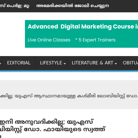
്ടിന്റെ കലാസപര്യയ്ക്ക് ഗൾഫ് മണ്ണിലും അംഗീകാരം
കയില്‍ ജോലി ചെയ്യുന്ന ഇന്ത്യക്കാർക്ക് എച്ച്-1ബി വിസ നിയമ
ആരോഗ്യ, പൈതൃക
EDITORIAL
LIFESTYLE
LITERATURE & ART
OBITU
ക്കില്ല; യുഎസ് ആസ്ഥാനമായുള്ള കശ്മീരി ലോബിയിസ്റ്റ് ഡോ.
ം ഇനി അനുവദിക്കില്ല; യുഎസ്
സ്റ്റ് ഡോ. ഫായിയുടെ സ്വത്ത്
ു