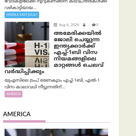
വേദികളിലേക്ക് നൂറുകണക്കിന് കലാപ്രതിഭകൾക്ക്
വഴികാട്ടിയായ...
MIDDLE EAST/GULF
Aug 6, 2026
.
0
അമേരിക്കയില്‍
ജോലി ചെയ്യുന്ന
ഇന്ത്യക്കാർക്ക്
എച്ച്-1ബി വിസ
നിയമങ്ങളിലെ
മാറ്റങ്ങൾ ചെലവ്
വർദ്ധിപ്പിക്കും
യുഎസിലെ ട്രംപ് ഭരണകൂടം എച്ച്-1ബി, എൽ-1
വിസ കാലാവധി നീട്ടുന്നതിന്...
AMERICA
AMERICA