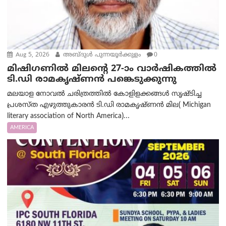
Aug 5, 2026
അബ്ദുൾ പുന്നയൂർക്കുളം
0
മിഷിഗണിൽ മിലന്റെ 27-ാം വാർഷികത്തിൽ
ടി.ഡി രാമകൃഷ്ണൻ പങ്കെടുക്കുന്നു
മലയാള നോവൽ ചരിത്രത്തിൽ കോളിളക്കങ്ങൾ സൃഷ്ടിച്ച
പ്രശസ്‌ത എഴുത്തുകാരൻ ടി.ഡി രാമകൃഷ്ണൻ മില( Michigan
literary association of North America)...
AMERICA