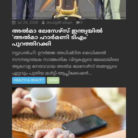
Jul 24, 2026
രാഹുല്‍ ധിംഗ്ര
0
അൽമാ ലേസേഴ്സ് ഇന്ത്യയിൽ
‘അൽമാ ഹാർമണി ടിഎം’
പുറത്തിറക്കി
ന്യൂഡൽഹി: ഊർജ്ജ അധിഷ്ഠിത മെഡിക്കൽ
സൗന്ദര്യാത്മക സാങ്കേതിക വിദ്യകളുടെ മേഖലയിലെ
ആഗോള നേതാവായ അൽമ ലേസേഴ്സ് തങ്ങളുടെ
ഏറ്റവും പുതിയ മൾട്ടി-ആപ്ലിക്കേഷൻ...
HEALTH & BEAUTY
INDIA