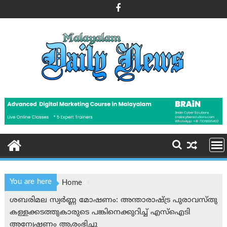
Skip
to
content
You are here
Home
ശബരിമല സ്വര്‍ണ്ണ മോഷണം: അന്താരാഷ്ട്ര പുരാവസ്തു
കള്ളക്കടത്തുകാരുടെ പങ്കിനെക്കുറിച്ച് എസ്‌ഐടി
അന്വേഷണം ആരംഭിച്ചു