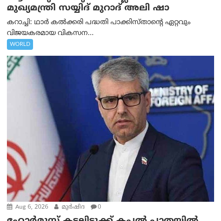
മുഖ്യമന്ത്രി സയ്യിദ് മുറാദ് അലി ഷാ
കറാച്ചി: ഥാർ കൽക്കരി പദ്ധതി പാക്കിസ്താന്റെ ഏറ്റവും
വിജയകരമായ വികസന...
WORLD
Aug 6, 2026
മുര്‍ഷിദ
0
ഹോർമുസ് കടലിടുക്ക് കപ്പൽ പാതയിൽ