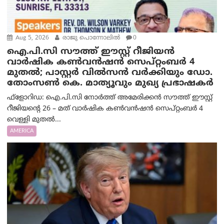
Aug 5, 2026
രാജു പൊന്നോലിൽ
0
ഐ.പി.സി സൗത്ത് ഈസ്റ്റ് റീജിയൻ
വാർഷിക കൺവൻഷൻ സെപ്റ്റംബർ 4
മുതൽ; പാസ്റ്റർ വിൽസൻ വർക്കിയും ഡോ.
തോംസൺ കെ. മാത്യൂവും മുഖ്യ പ്രഭാഷകർ
ഫ്ളോറിഡ: ഐ.പി.സി നോർത്ത് അമേരിക്കൻ സൗത്ത് ഈസ്റ്റ്
റീജിയന്റെ 26 – മത് വാർഷിക കൺവൻഷൻ സെപ്റ്റംബർ 4
വെള്ളി മുതൽ...
AMERICA