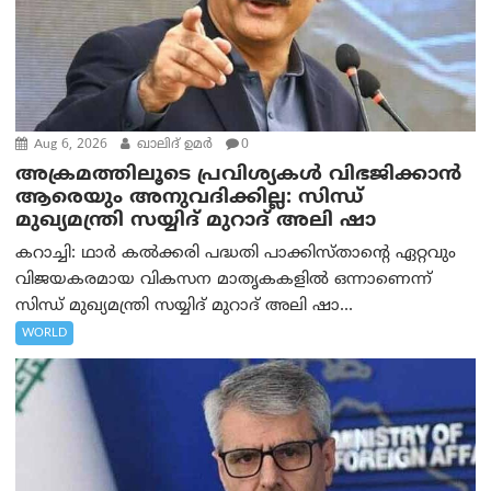
Aug 6, 2026
ഖാലിദ് ഉമര്‍
0
അക്രമത്തിലൂടെ പ്രവിശ്യകൾ വിഭജിക്കാൻ
ആരെയും അനുവദിക്കില്ല: സിന്ധ്
മുഖ്യമന്ത്രി സയ്യിദ് മുറാദ് അലി ഷാ
കറാച്ചി: ഥാർ കൽക്കരി പദ്ധതി പാക്കിസ്താന്റെ ഏറ്റവും
വിജയകരമായ വികസന മാതൃകകളിൽ ഒന്നാണെന്ന്
സിന്ധ് മുഖ്യമന്ത്രി സയ്യിദ് മുറാദ് അലി ഷാ...
WORLD