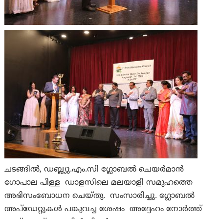
ചടങ്ങിൽ, ഡബ്ല്യു.എം.സി ഗ്ലോബൽ ചെയർമാൻ
ഗോപാല പിള്ള ഡാളസിലെ മലയാളി സമൂഹത്തെ
അഭിസംബോധന ചെയ്തു. സംസാരിച്ചു. ഗ്ലോബൽ
അപ്‌ഡേറ്റുകൾ പങ്കുവച്ച ശേഷം അദ്ദേഹം നോർത്ത്