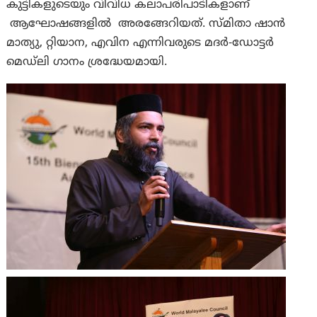
കുട്ടികളുടെയും വിവിധ കലാപരിപാടികളാണ്
ആഘോഷങ്ങളിൽ അരങ്ങേറിയത്. സ്മിതാ ഷാൻ
മാത്യു, റ്റിയാന, എവിന എന്നിവരുടെ മദർ-ഡോട്ടർ
മെഡ്‌ലി ഗാനം ശ്രദ്ധേയമായി.