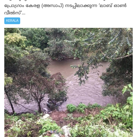
പ്രോഗ്രാം കേരള (അസാപ്) നടപ്പിലാക്കുന്ന ‘ലാബ് ഓൺ
വീൽസ്’...
KERALA