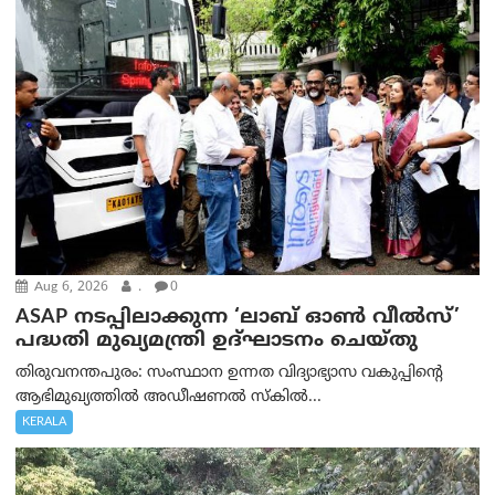
Aug 6, 2026
.
0
ASAP നടപ്പിലാക്കുന്ന ‘ലാബ് ഓൺ വീൽസ്’
പദ്ധതി മുഖ്യമന്ത്രി ഉദ്ഘാടനം ചെയ്തു
തിരുവനന്തപുരം: സംസ്ഥാന ഉന്നത വിദ്യാഭ്യാസ വകുപ്പിന്റെ
ആഭിമുഖ്യത്തിൽ അഡീഷണൽ സ്കിൽ...
KERALA