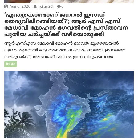
Aug 6, 2026
പ്രിന്‍സി
0
‘എന്തുകൊണ്ടാണ് ജനറൽ ഇസഡ്
തെരുവിലിറങ്ങിയത്?’; ആര്‍ എസ് എസ്
മേധാവി മോഹൻ ഭഗവതിന്റെ പ്രസ്താവന
പുതിയ ചര്‍ച്ചയ്ക്ക് വഴിയൊരുക്കി
ആർ‌എസ്‌എസ് മേധാവി മോഹൻ ഭഗവത് മുംബൈയിൽ
യുവാക്കളുമായി ഒരു തത്സമയ സംവാദം നടത്തി. ഇന്നത്തെ
തലമുറയ്ക്ക്, അതായത് ജനറൽ ഇസഡിനും ജനറൽ...
INDIA