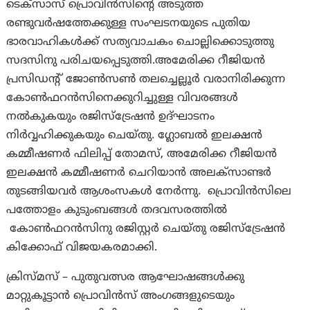
ടെക്‌സാസ് പ്രൊവിൻസിന്റെ അടുത്ത
രണ്ടുവർഷത്തേക്കുള്ള സംഘടനയുടെ പുതിയ
ഭാരവാഹികൾക്ക് സത്യവാചകം ചൊല്ലിക്കൊടുത്തു
സദസിനു പരിചയപ്പെടുത്തി.അമേരിക്ക റീജിയൻ
പ്രസിഡന്റ് ജോൺസൺ തലച്ചെല്ലൂർ വരാനിരിക്കുന്ന
കോൺഫറൻസിനെക്കുറിച്ചുള്ള വിവരങ്ങൾ
നൽകുകയും രജിസ്‌ട്രേഷൻ ഉദ്ഘാടനം
നിർവ്വഹിക്കുകയും ചെയ്തു. ഗ്ലോബൽ ഇലക്ഷൻ
കമ്മീഷണർ ഫിലിപ്പ് തോമസ്, അമേരിക്ക റീജിയൻ
ഇലക്ഷൻ കമ്മീഷണർ ചെറിയാൻ അലക്സാണ്ടർ
തുടങ്ങിയവർ ആശംസകൾ നേർന്നു. പ്രൊവിൻസിലെ
പത്തോളം കുടുംബങ്ങൾ തദവസരത്തിൽ
കോൺഫറൻസിനു രജിസ്റ്റർ ചെയ്തു രജിസ്‌ട്രേഷൻ
കിക്കോഫ് വിജയകരമാക്കി.
ക്രിസ്മസ് – പുതുവത്സര ആഘോഷങ്ങൾക്കു
മാറ്റുകൂട്ടാൻ പ്രൊവിൻസ് അംഗങ്ങളുടെയും