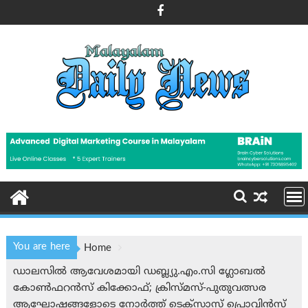
Skip
to
content
You are here
Home
ഡാലസിൽ ആവേശമായി ഡബ്ല്യു.എം.സി ഗ്ലോബൽ
കോൺഫറൻസ് കിക്കോഫ്; ക്രിസ്മസ്-പുതുവത്സര
ആഘോഷങ്ങളോടെ നോർത്ത് ടെക്‌സാസ് പ്രൊവിൻസ്