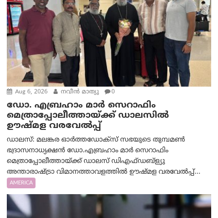
Aug 6, 2026
നവീൻ മാത്യു
0
ഡോ. എബ്രഹാം മാർ സെറാഫിം
മെത്രാപ്പോലീത്തായ്ക്ക് ഡാലസിൽ
ഊഷ്മള വരവേൽപ്പ്
ഡാലസ്: മലങ്കര ഓർത്തഡോക്സ് സഭയുടെ തുമ്പമൺ
ഭദ്രാസനാധ്യക്ഷൻ ഡോ.എബ്രഹാം മാർ സെറാഫിം
മെത്രാപ്പോലീത്തായ്ക്ക് ഡാലസ് ഡിഎഫ്ഡബ്ള്യു
അന്താരാഷ്ട്രാ വിമാനത്താവളത്തിൽ ഊഷ്മള വരവേൽപ്പ്...
AMERICA