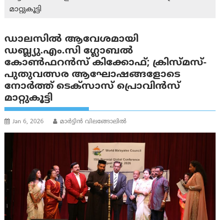
മാറ്റുകൂട്ടി
ഡാലസിൽ ആവേശമായി
ഡബ്ല്യു.എം.സി ഗ്ലോബൽ
കോൺഫറൻസ് കിക്കോഫ്; ക്രിസ്മസ്-
പുതുവത്സര ആഘോഷങ്ങളോടെ
നോർത്ത് ടെക്‌സാസ് പ്രൊവിൻസ്
മാറ്റുകൂട്ടി
Jan 6, 2026
മാർട്ടിൻ വിലങ്ങോലിൽ