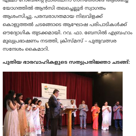
എമ്മാ റോബിന്റെ പ്രാർത്ഥനാ ഗാനത്തോടെ ആരംഭിച്ച
യോഗത്തിൽ ആൻസി തലച്ചെല്ലൂർ സ്വാഗതം
ആശംസിച്ചു. പരമ്പരാഗതമായ നിലവിളക്ക്
കൊളുത്തൽ ചടങ്ങോടെ ആഘോഷ പരിപാടികൾക്ക്
ഔദ്യോഗിക തുടക്കമായി. റവ. ഫാ. ബേസിൽ എബ്രഹാം
മുഖ്യപ്രഭാഷണം നടത്തി, ക്രിസ്മസ് – പുതുവത്സര
സന്ദേശം കൈമാറി.
പുതിയ ഭാരവാഹികളുടെ സത്യപ്രതിജ്ഞാ ചടങ്ങ്: