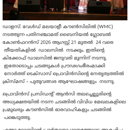
ഡാളസ്: വേൾഡ് മലയാളീ കൗൺസിലിൽ (WMC)
നടത്തുന്ന പതിനഞ്ചാമത് ബൈനിയൽ ഗ്ലോബൽ
കോൺഫറൻസ് 2026 ആഗസ്റ്റ് 21 മുതൽ 24 വരെ
തീയതികളിൽ ഡാലസിൽ നടക്കും. ഇതിന്റെ
കിക്കോഫ് ഡാലസിൽ ജനുവരി മൂന്നിന് നടന്നു.
ഇതോടൊപ്പം ചടങ്ങുകൾ പ്രൗഢഗംഭീരംമാക്കി
നോർത്ത് ടെക്‌സാസ് പ്രൊവിൻസിന്റെ നേതൃത്വത്തിൽ
ക്രിസ്മസ് – പുതുവത്സര ആഘോഷങ്ങളും നടന്നു.
പ്രൊവിൻസ് പ്രസിഡന്റ് ആൻസി തലച്ചെല്ലൂരിന്റെ
അധ്യക്ഷതയിൽ നടന്ന ചടങ്ങിൽ വിവിധ മേഖലകളിലെ
പ്രമുഖരും കൗൺസിൽ ഭാരവാഹികളും ചടങ്ങിൽ
പങ്കെടുത്തു.