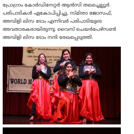
പ്രോഗ്രാം കോർഡിനേറ്റർ ആൻസി തലച്ചെല്ലൂർ
പരിപാടികൾ ഏകോപിപ്പിച്ചു. സ്മിതാ ജോസഫ്,
അമ്പിളി ലിസ ടോം എന്നിവർ പരിപാടിയുടെ
അവതാരകരായിരുന്നു. വൈസ് ചെയർപേഴ്‌സൺ
അമ്പിളി ലിസ ടോം നന്ദി രേഖപ്പെടുത്തി.