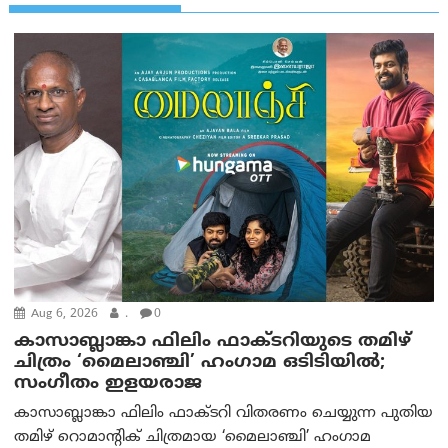
Aug 6, 2026
.
0
കാസാബ്ലാങ്കാ ഫിലിം ഫാക്ടറിയുടെ തമിഴ്
ചിത്രം ‘മൈലാഞ്ചി’ ഹംഗാമ ഒടിടിയിൽ;
സംഗീതം ഇളയരാജ
കാസാബ്ലാങ്കാ ഫിലിം ഫാക്ടറി വിതരണം ചെയ്യുന്ന പുതിയ
തമിഴ് റൊമാന്റിക് ചിത്രമായ ‘മൈലാഞ്ചി’ ഹംഗാമ