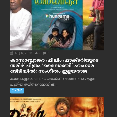
Aug 6, 2026
.
0
കാസാബ്ലാങ്കാ ഫിലിം ഫാക്ടറിയുടെ
തമിഴ് ചിത്രം ‘മൈലാഞ്ചി’ ഹംഗാമ
ഒടിടിയിൽ; സംഗീതം ഇളയരാജ
കാസാബ്ലാങ്കാ ഫിലിം ഫാക്ടറി വിതരണം ചെയ്യുന്ന
പുതിയ തമിഴ് റൊമാന്റിക്...
CINEMA