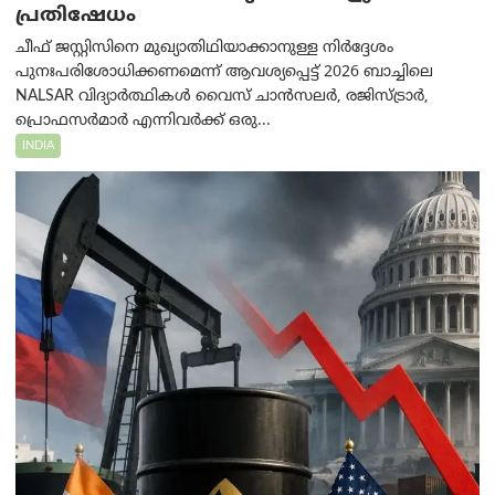
പ്രതിഷേധം
ചീഫ് ജസ്റ്റിസിനെ മുഖ്യാതിഥിയാക്കാനുള്ള നിർദ്ദേശം
പുനഃപരിശോധിക്കണമെന്ന് ആവശ്യപ്പെട്ട് 2026 ബാച്ചിലെ
NALSAR വിദ്യാർത്ഥികൾ വൈസ് ചാൻസലർ, രജിസ്ട്രാർ,
പ്രൊഫസർമാർ എന്നിവർക്ക് ഒരു...
INDIA