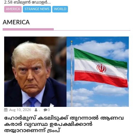
2.58 ബില്യൺ ഡോളർ...
AMERICA
STRANGE NEWS
WORLD
AMERICA
Aug 10, 2026
.
0
ഹോർമുസ് കടലിടുക്ക് തുറന്നാൽ ആണവ
കരാർ വ്യവസ്ഥ ഉപേക്ഷിക്കാൻ
തയ്യാറാണെന്ന് ട്രം‌പ്