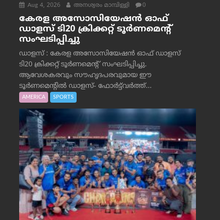
Aug 4, 2026
അനശ്വരം മാമ്പിള്ളി
0
കേരള അസോസിയേഷൻ ഓഫ്
ഡാളസ് ടി20 ക്രിക്കറ്റ് ടൂർണമെന്റ്
സംഘടിപ്പിച്ചു
ഡാളസ് : കേരള അസോസിയേഷൻ ഓഫ് ഡാളസ്
ടി20 ക്രിക്കറ്റ് ടൂർണമെന്റ് സംഘടിപ്പിച്ചു.
ആവേശകരവും സൗഹൃദപരവുമായ ഈ
ടൂർണമെന്റിൽ ഡാളസ്- ഫോർട്ട്‌വര്‍ത്ത്...
AMERICA
SPORTS