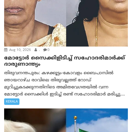
Aug 10, 2026
.
0
മോട്ടോര്‍ സൈക്കിളിടിച്ച് സഹോദരിമാര്‍ക്ക്
ദാരുണാന്ത്യം
തിരുവനന്തപുരം: കഴക്കൂട്ടം-കോവളം ബൈപാസിൽ
ഞായറാഴ്ച രാവിലെ തിരുവല്ലത്ത് റോഡ്
മുറിച്ചുകടക്കുന്നതിനിടെ അമിതവേഗതയിൽ വന്ന
മോട്ടോർ സൈക്കിൾ ഇടിച്ച് രണ്ട് സഹോദരിമാർ മരിച്ചു....
KERALA