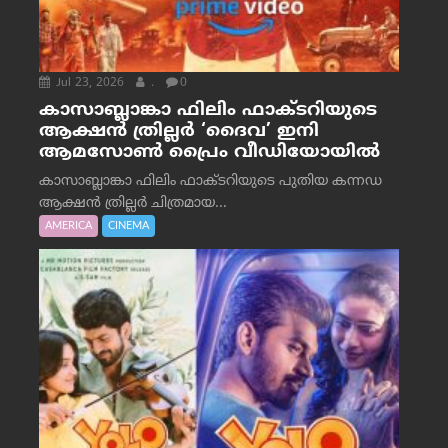
Jul 23, 2026
.
0
കാസാബ്ലാങ്കാ ഫിലിം ഫാക്ടറിയുടെ
ആക്ഷൻ ത്രില്ലർ ‘ദൈവ’ ഇനി
ആമസോൺ പ്രൈം വീഡിയോയിൽ
കാസാബ്ലാങ്കാ ഫിലിം ഫാക്ടറിയുടെ പുതിയ കന്നഡ
ആക്ഷൻ ത്രില്ലർ ചിത്രമായ...
AMERICA
CINEMA