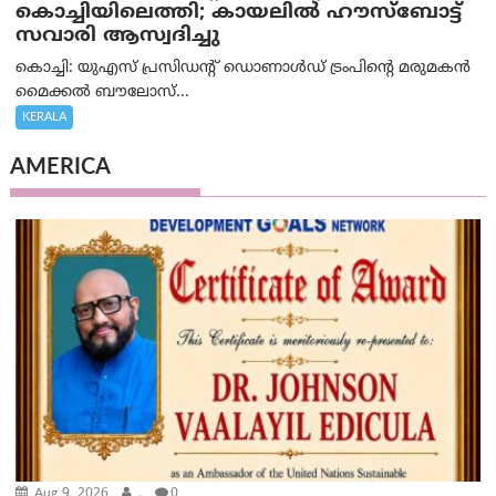
കൊച്ചിയിലെത്തി; കായലിൽ ഹൗസ്ബോട്ട്
സവാരി ആസ്വദിച്ചു
കൊച്ചി: യുഎസ് പ്രസിഡന്റ് ഡൊണാൾഡ് ട്രംപിന്റെ മരുമകൻ
മൈക്കൽ ബൗലോസ്...
KERALA
AMERICA
Aug 9, 2026
.
0