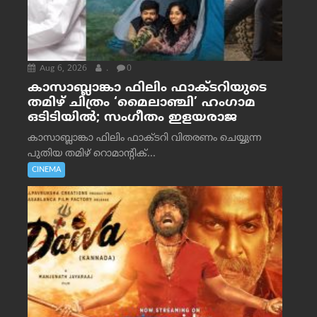
Aug 6, 2026
.
0
കാസാബ്ലാങ്കാ ഫിലിം ഫാക്ടറിയുടെ
തമിഴ് ചിത്രം ‘മൈലാഞ്ചി’ ഹംഗാമ
ഒടിടിയിൽ; സംഗീതം ഇളയരാജ
കാസാബ്ലാങ്കാ ഫിലിം ഫാക്ടറി വിതരണം ചെയ്യുന്ന
പുതിയ തമിഴ് റൊമാന്റിക്...
CINEMA