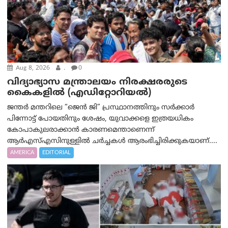
Aug 8, 2026
.
0
വിദ്യാഭ്യാസ മന്ത്രാലയം നിരക്ഷരരുടെ
കൈകളിൽ (എഡിറ്റോറിയല്‍)
ജന്തർ മന്തറിലെ “ജെൻ ജി” പ്രസ്ഥാനത്തിനും സർക്കാർ
പിന്നോട്ട് പോയതിനും ശേഷം, യുവാക്കളെ ഇത്രയധികം
കോപാകുലരാക്കാൻ കാരണമെന്താണെന്ന്
ആർ‌എസ്‌എസിനുള്ളിൽ ചർച്ചകൾ ആരംഭിച്ചിരിക്കുകയാണ്....
AMERICA
EDITORIAL