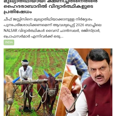
മുഖ്യാതിഥിയായി ക്ഷണിച്ചതിനെതിരെ
ഹൈദരാബാദില്‍ വിദ്യാർത്ഥികളുടെ
പ്രതിഷേധം
ചീഫ് ജസ്റ്റിസിനെ മുഖ്യാതിഥിയാക്കാനുള്ള നിർദ്ദേശം
പുനഃപരിശോധിക്കണമെന്ന് ആവശ്യപ്പെട്ട് 2026 ബാച്ചിലെ
NALSAR വിദ്യാർത്ഥികൾ വൈസ് ചാൻസലർ, രജിസ്ട്രാർ,
പ്രൊഫസർമാർ എന്നിവർക്ക് ഒരു...
INDIA