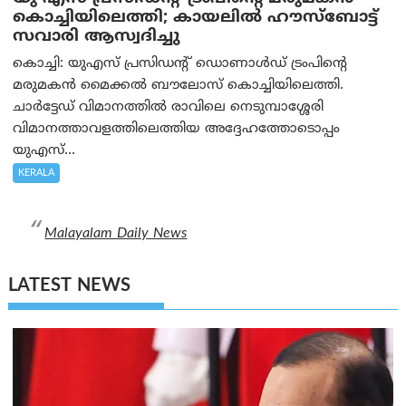
കൊച്ചിയിലെത്തി; കായലിൽ ഹൗസ്ബോട്ട്
സവാരി ആസ്വദിച്ചു
കൊച്ചി: യുഎസ് പ്രസിഡന്റ് ഡൊണാൾഡ് ട്രംപിന്റെ
മരുമകൻ മൈക്കൽ ബൗലോസ് കൊച്ചിയിലെത്തി.
ചാർട്ടേഡ് വിമാനത്തിൽ രാവിലെ നെടുമ്പാശ്ശേരി
വിമാനത്താവളത്തിലെത്തിയ അദ്ദേഹത്തോടൊപ്പം
യുഎസ്...
KERALA
Malayalam Daily News
LATEST NEWS