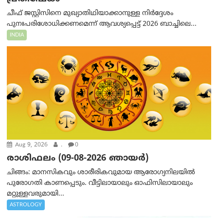
ചീഫ് ജസ്റ്റിസിനെ മുഖ്യാതിഥിയാക്കാനുള്ള നിർദ്ദേശം
പുനഃപരിശോധിക്കണമെന്ന് ആവശ്യപ്പെട്ട് 2026 ബാച്ചിലെ...
INDIA
Aug 9, 2026
.
0
രാശിഫലം (09-08-2026 ഞായര്‍)
ചിങ്ങം: മാനസികവും ശാരീരികവുമായ ആരോഗ്യനിലയിൽ
പുരോഗതി കാണപ്പെടും. വീട്ടിലായാലും ഓഫിസിലായാലും
മറ്റുള്ളവരുമായി...
ASTROLOGY