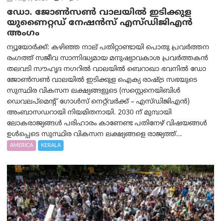
ഡോ. ജോൺസൺ വാലയിൽ ഇടിക്കുള
യുണൈറ്റഡ് നേഷൻസ് എസ്ഡിജിഎൻ
അംഗം
ന്യൂയോര്‍ക്ക്: കഴിഞ്ഞ നാല് പതിറ്റാണ്ടായി പൊതു പ്രവർത്തന
രംഗത്ത് സജീവ സാന്നിദ്ധ്യമായ മനുഷ്യാവകാശ പ്രവർത്തകൻ
തലവടി സൗഹൃദ നഗറിൽ വാലയിൽ ബെറാഖാ ഭവനിൽ ഡോ
ജോൺസൺ വാലയിൽ ഇടിക്കുള ഐക്യ രാഷ്ട്ര സഭയുടെ
സുസ്ഥിര വികസന ലക്ഷ്യങ്ങളുടെ (സസ്റ്റെനെയിബിൾ
ഡെവലപ്‌മെന്റ് ഗോൾസ് നെറ്റ്‌വർക്ക് – എസ്ഡിജിഎൻ)
അംബാസഡറായി നിയമിതനായി. 2030 ന് മുമ്പായി
ലോകരാജ്യങ്ങൾ പരിഹാരം കാണേണ്ട പതിനേഴ് വിഷയങ്ങൾ
ഉൾപ്പെടെ സുസ്ഥിര വികസന ലക്ഷ്യങ്ങളെ രാജ്യത്ത്...
AMERICA
KERALA