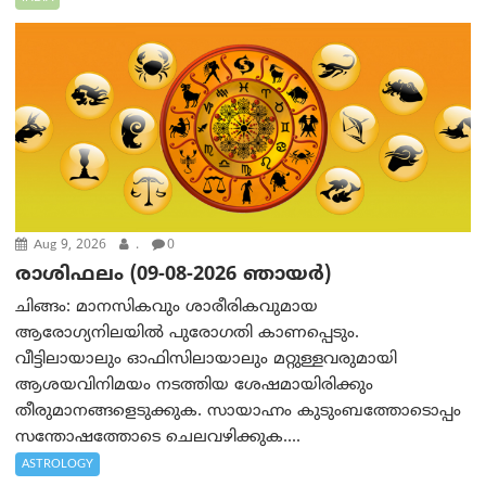
Aug 9, 2026
.
0
രാശിഫലം (09-08-2026 ഞായര്‍)
ചിങ്ങം: മാനസികവും ശാരീരികവുമായ
ആരോഗ്യനിലയിൽ പുരോഗതി കാണപ്പെടും.
വീട്ടിലായാലും ഓഫിസിലായാലും മറ്റുള്ളവരുമായി
ആശയവിനിമയം നടത്തിയ ശേഷമായിരിക്കും
തീരുമാനങ്ങളെടുക്കുക. സായാഹ്നം കുടുംബത്തോടൊപ്പം
സന്തോഷത്തോടെ ചെലവഴിക്കുക....
ASTROLOGY