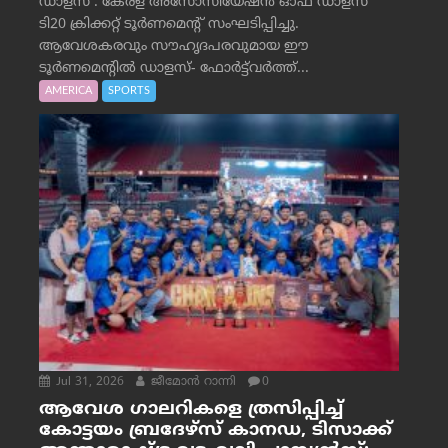
ഡാളസ് : കേരള അസോസിയേഷൻ ഓഫ് ഡാളസ്
ടി20 ക്രിക്കറ്റ് ടൂർണമെന്റ് സംഘടിപ്പിച്ചു.
ആവേശകരവും സൗഹൃദപരവുമായ ഈ
ടൂർണമെന്റിൽ ഡാളസ്- ഫോർട്ട്‌വര്‍ത്ത്...
AMERICA
SPORTS
Jul 31, 2026
ജീമോന്‍ റാന്നി
0
ആവേശ ഗാലറികളെ ത്രസിപ്പിച്ച്
കോട്ടയം ബ്രദേഴ്‌സ് കാനഡ, ടിസാക്ക്