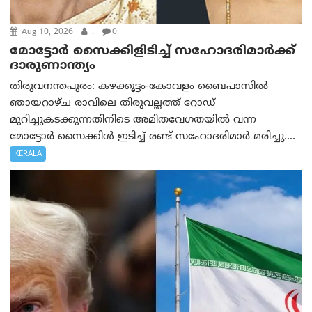
Aug 10, 2026
.
0
മോട്ടോര്‍ സൈക്കിളിടിച്ച് സഹോദരിമാര്‍ക്ക്
ദാരുണാന്ത്യം
തിരുവനന്തപുരം: കഴക്കൂട്ടം-കോവളം ബൈപാസിൽ
ഞായറാഴ്ച രാവിലെ തിരുവല്ലത്ത് റോഡ്
മുറിച്ചുകടക്കുന്നതിനിടെ അമിതവേഗതയിൽ വന്ന
മോട്ടോർ സൈക്കിൾ ഇടിച്ച് രണ്ട് സഹോദരിമാർ മരിച്ചു....
KERALA