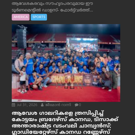
ആവേശകരവും സൗഹൃദപരവുമായ ഈ
ടൂർണമെന്റിൽ ഡാളസ്- ഫോർട്ട്‌വര്‍ത്ത്...
AMERICA
SPORTS
Jul 31, 2026
ജീമോന്‍ റാന്നി
0
ആവേശ ഗാലറികളെ ത്രസിപ്പിച്ച്
കോട്ടയം ബ്രദേഴ്‌സ് കാനഡ, ടിസാക്ക്
അന്താരാഷ്ട്ര വടംവലി ചാമ്പ്യന്‍സ്;
ഗ്ലാഡിയേറ്റേഴ്‌സ് കാനഡ റണ്ണേഴ്‌സ്