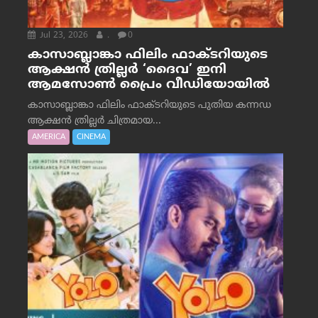
Jul 23, 2026
.
0
കാസാബ്ലാങ്കാ ഫിലിം ഫാക്ടറിയുടെ
ആക്ഷൻ ത്രില്ലർ ‘ദൈവ’ ഇനി
ആമസോൺ പ്രൈം വീഡിയോയിൽ
കാസാബ്ലാങ്കാ ഫിലിം ഫാക്ടറിയുടെ പുതിയ കന്നഡ
ആക്ഷൻ ത്രില്ലർ ചിത്രമായ...
AMERICA
CINEMA