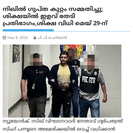
നിഖിൽ ഗുപ്ത കുറ്റം സമ്മതിച്ചു;
ശിക്ഷയിൽ ഇളവ് തേടി
പ്രതിഭാഗം,ശിക്ഷ വിധി മെയ് 29-ന്
May 9, 2026
പി പി ചെറിയാൻ
ന്യൂയോർക് :സിഖ് വിഘടനവാദി നേതാവ് ഗുർപത്വന്ത്
സിംഗ് പന്നൂനെ അമേരിക്കയിൽ വെച്ച് വധിക്കാൻ