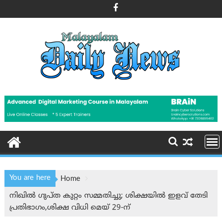
Skip
to
content
You are here
Home
നിഖിൽ ഗുപ്ത കുറ്റം സമ്മതിച്ചു; ശിക്ഷയിൽ ഇളവ് തേടി
പ്രതിഭാഗം,ശിക്ഷ വിധി മെയ് 29-ന്