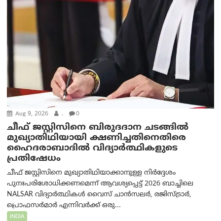
Aug 9, 2026
.
0
ചീഫ് ജസ്റ്റിസിനെ ബിരുദദാന ചടങ്ങില്‍
മുഖ്യാതിഥിയായി ക്ഷണിച്ചതിനെതിരെ
ഹൈദരാബാദില്‍ വിദ്യാർത്ഥികളുടെ
പ്രതിഷേധം
ചീഫ് ജസ്റ്റിസിനെ മുഖ്യാതിഥിയാക്കാനുള്ള നിർദ്ദേശം
പുനഃപരിശോധിക്കണമെന്ന് ആവശ്യപ്പെട്ട് 2026 ബാച്ചിലെ
NALSAR വിദ്യാർത്ഥികൾ വൈസ് ചാൻസലർ, രജിസ്ട്രാർ,
പ്രൊഫസർമാർ എന്നിവർക്ക് ഒരു...
INDIA