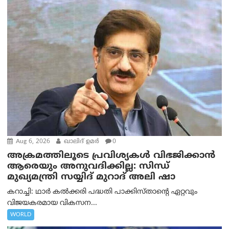
Aug 6, 2026
ഖാലിദ് ഉമര്‍
0
അക്രമത്തിലൂടെ പ്രവിശ്യകൾ വിഭജിക്കാൻ
ആരെയും അനുവദിക്കില്ല: സിന്ധ്
മുഖ്യമന്ത്രി സയ്യിദ് മുറാദ് അലി ഷാ
കറാച്ചി: ഥാർ കൽക്കരി പദ്ധതി പാക്കിസ്താന്റെ ഏറ്റവും
വിജയകരമായ വികസന...
WORLD