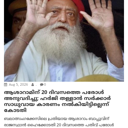
Aug 5, 2026
.
0
ആശാറാമിന് 20 ദിവസത്തെ പരോൾ
അനുവദിച്ചു; ഹർജി തള്ളാൻ സർക്കാർ
സാധുവായ കാരണം നൽകിയിട്ടില്ലെന്ന്
കോടതി
ബലാത്സംഗക്കേസിലെ പ്രതിയായ ആശാറാം ബാപ്പുവിന്
രാജസ്ഥാൻ ഹൈക്കോടതി 20 ദിവസത്തെ പതിവ് പരോൾ