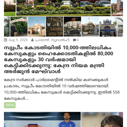
Aug 5, 2026
പ്രശാന്ത്, ന്യൂഡല്‍ഹി
0
സുപ്രീം കോടതിയിൽ 10,000-ത്തിലധികം
കേസുകളും ഹൈക്കോടതികളിൽ 80,000
കേസുകളും 30 വർഷമായി
കെട്ടിക്കിടക്കുന്നു: കേന്ദ്ര നിയമ മന്ത്രി
അര്‍ജുന്‍ മേഘ്‌വാള്‍
കേന്ദ്ര സർക്കാർ പാർലമെന്റിൽ നൽകിയ കണക്കുകൾ
പ്രകാരം, സുപ്രീം കോടതിയിൽ 10 വർഷത്തിലേറെയായി
10,000-ത്തിലധികം കേസുകൾ കെട്ടിക്കിടക്കുന്നു. ഇതിൽ 558
കേസുകൾ...
INDIA