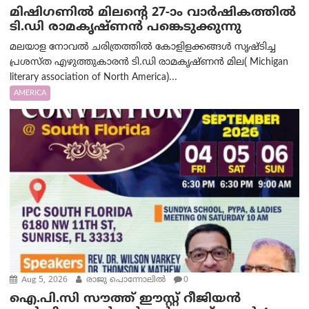
മിഷിഗണിൽ മിലന്റെ 27-ാം വാർഷികത്തിൽ
ടി.ഡി രാമകൃഷ്ണൻ പങ്കെടുക്കുന്നു
മലയാള നോവൽ ചരിത്രത്തിൽ കോളിളക്കങ്ങൾ സൃഷ്ടിച്ച
പ്രശസ്‌ത എഴുത്തുകാരൻ ടി.ഡി രാമകൃഷ്ണൻ മില( Michigan
literary association of North America)...
AMERICA
Aug 5, 2026
രാജു പൊന്നോലിൽ
0
ഐ.പി.സി സൗത്ത് ഈസ്റ്റ് റീജിയൻ