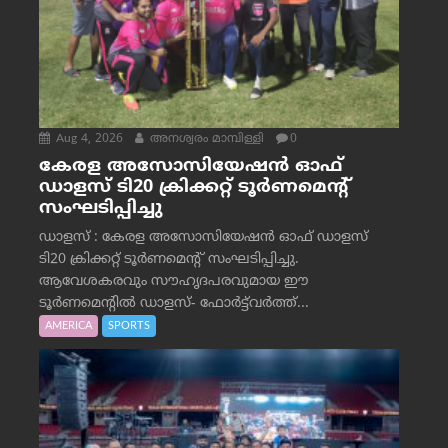
Aug 4, 2026
അനശ്വരം മാമ്പിള്ളി
0
കേരള അസോസിയേഷൻ ഓഫ്
ഡാളസ് ടി20 ക്രിക്കറ്റ് ടൂർണമെന്റ്
സംഘടിപ്പിച്ചു
ഡാളസ് : കേരള അസോസിയേഷൻ ഓഫ് ഡാളസ്
ടി20 ക്രിക്കറ്റ് ടൂർണമെന്റ് സംഘടിപ്പിച്ചു.
ആവേശകരവും സൗഹൃദപരവുമായ ഈ
ടൂർണമെന്റിൽ ഡാളസ്- ഫോർട്ട്‌വര്‍ത്ത്...
AMERICA
SPORTS