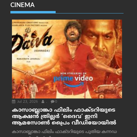
CINEMA
Jul 23, 2026
.
0
കാസാബ്ലാങ്കാ ഫിലിം ഫാക്ടറിയുടെ
ആക്ഷൻ ത്രില്ലർ ‘ദൈവ’ ഇനി
ആമസോൺ പ്രൈം വീഡിയോയിൽ
കാസാബ്ലാങ്കാ ഫിലിം ഫാക്ടറിയുടെ പുതിയ കന്നഡ