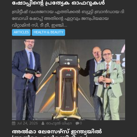
ഷോപ്പിന്റെ പ്രത്യേക ഓഫറുകൾ
ബ്രിട്ടീഷ് വംശജനായ എത്തിക്കൽ ബ്യൂട്ടി ബ്രാൻഡായ ദി
ബോഡി ഷോപ്പ് അതിന്റെ ഏറ്റവും ജനപ്രിയമായ
വിറ്റാമിൻ സി, ടീ ട്രീ, ഇഞ്ചി...
ARTICLES
HEALTH & BEAUTY
Jul 24, 2026
രാഹുല്‍ ധിംഗ്ര
0
അൽമാ ലേസേഴ്സ് ഇന്ത്യയിൽ