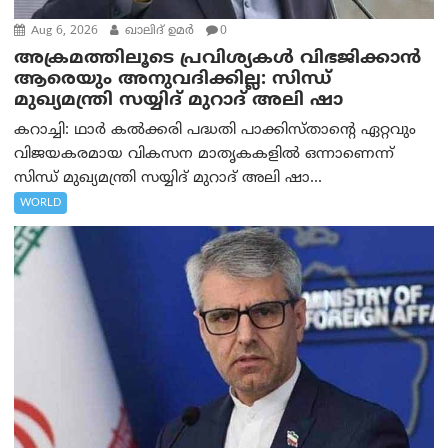
Aug 6, 2026
ഖാലിദ് ഉമര്‍
0
അക്രമത്തിലൂടെ പ്രവിശ്യകൾ വിഭജിക്കാൻ
ആരെയും അനുവദിക്കില്ല: സിന്ധ്
മുഖ്യമന്ത്രി സയ്യിദ് മുറാദ് അലി ഷാ
കറാച്ചി: ഥാർ കൽക്കരി പദ്ധതി പാക്കിസ്താന്റെ ഏറ്റവും
വിജയകരമായ വികസന മാതൃകകളിൽ ഒന്നാണെന്ന്
സിന്ധ് മുഖ്യമന്ത്രി സയ്യിദ് മുറാദ് അലി ഷാ...
WORLD